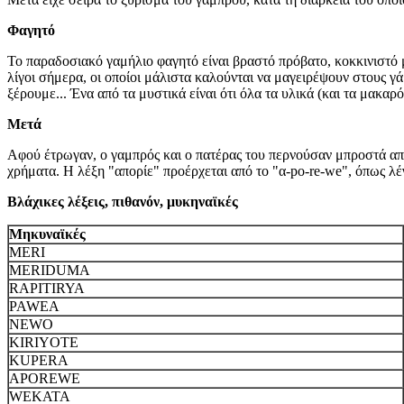
Φαγητό
Το παραδοσιακό γαμήλιο φαγητό είναι βραστό πρόβατο, κοκκινιστό μ
λίγοι σήμερα, οι οποίοι μάλιστα καλούνται να μαγειρέψουν στους 
ξέρουμε... Ένα από τα μυστικά είναι ότι όλα τα υλικά (και τα μακαρ
Μετά
Αφού έτρωγαν, ο γαμπρός και ο πατέρας του περνούσαν μπροστά από
χρήματα. Η λέξη "απορίε" προέρχεται από το "α-po-re-we", όπως λέ
Βλάχικες λέξεις, πιθανόν, μυκηναϊκές
Μηκυναϊκές
MERI
MERIDUMA
RAPITIRYA
PAWEA
NEWO
KIRIYOTE
KUPERA
APOREWE
WEKATA