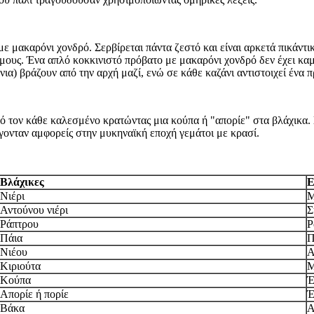
ε μακαρόνι χονδρό. Σερβίρεται πάντα ζεστό και είναι αρκετά πικάντι
γάμους. Ένα απλό κοκκινιστό πρόβατο με μακαρόνι χονδρό δεν έχει κ
όνια) βράζουν από την αρχή μαζί, ενώ σε κάθε καζάνι αντιστοιχεί ένα 
 τον κάθε καλεσμένο κρατώντας μια κούπα ή "απορίε" στα βλάχικα. Σ
γονταν αμφορείς στην μυκηναϊκή εποχή γεμάτοι με κρασί.
Βλάχικες
Ε
Νιέρι
Μ
Αντούνου νιέρι
Σ
Ράπτρου
Ρ
Πάια
Π
Νιέου
Α
Κιριούτα
Μ
Κούπα
Έ
Απορίε ή πορίε
Έ
Βάκα
Α