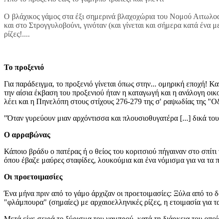
Ο βλάχικος γάμος στα έξι σημερινά βλαχοχώρια του Νομού Αιτωλοα
και στο Στρογγυλοβούνι, γινόταν (και γίνεται και σήμερα κατά ένα μ
ρίζες!....
Το προξενιό
Για παράδειγμα, το προξενιό γίνεται όπως στην... ομηρική εποχή! Κ
την αίσια έκβαση του προξενιού ήταν η καταγωγή και η ανάλογη οικ
λέει και η Πηνελόπη στους στίχους 276-279 της σ' ραψωδίας της "Ο
"Όταν γυρεύουν μιαν αρχόντισσα και πλουσιοθυγατέρα [...] δικά του
Ο αρραβώνας
Κάποιο βράδυ ο πατέρας ή ο θείος του κοριτσιού πήγαιναν στο σπίτι 
όπου έβαζε μαύρες σταφίδες, λουκούμια και ένα νόμισμα για να τα 
Οι προετοιμασίες
Ένα μήνα πριν από το γάμο άρχιζαν οι προετοιμασίες: Ξύλα από το 
"φλάμπουρα" (σημαίες) με αρχαιοελληνικές ρίζες, η ετοιμασία για 
Μετά είχε σειρά το ξύρισμα του γαμπρού, κατά τη διάρκεια του οπο