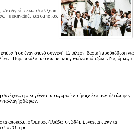
, στα Αγράμπελα, στα Όχθια
ας... μυκηναϊκές και ομηρικές
ον πατέρα ή σε έναν στενό συγγενή. Επιπλέον, βασική προϋπόθεση για
λένε: "Πάρε σκύλα από κοπάδι και γυναίκα από τζάκι". Να, όμως, τι
η συνέχεια, η οικογένεια του αγοριού ετοίμαζε ένα μαντήλι άσπρο,
ς ανταλλαγής δώρων.
 τα αποκαλεί ο Όμηρος (Ιλιάδα, Φ, 364). Συνέχεια είχαν τα
αι στον Όμηρο.