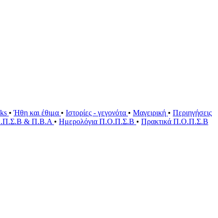
oks
•
Ήθη και έθιμα
•
Ιστορίες - γεγονότα
•
Μαγειρική
•
Περιηγήσεις
Ο.Π.Σ.Β & Π.Β.Α
•
Ημερολόγια Π.Ο.Π.Σ.Β
•
Πρακτικά Π.Ο.Π.Σ.Β