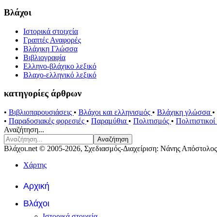
Βλάχοι
Ιστορικά στοιχεία
Γραπτές Αναφορές
Βλάχικη Γλώσσα
Βιβλιογραφία
Ελληνο-βλάχικο λεξικό
Βλαχο-ελληνικό λεξικό
κατηγορίες άρθρων
•
Βιβλιοπαρουσιάσεις
•
Βλάχοι και ελληνισμός
•
Βλάχικη γλώσσα
•
•
Παραδοσιακές φορεσιές
•
Παραμύθια
•
Πολιτισμός
•
Πολιτιστικο
Αναζήτηση...
Αναζήτηση
Βλάχοι.net © 2005-2026, Σχεδιασμός-Διαχείριση: Νάνης Απόστολος
Χάρτης
Αρχική
Βλάχοι
Ιστορικά στοιχεία