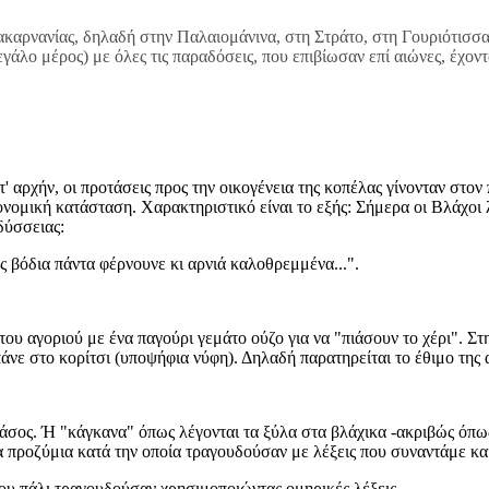
καρνανίας, δηλαδή στην Παλαιομάνινα, στη Στράτο, στη Γουριότισσα
εγάλο μέρος) με όλες τις παραδόσεις, που επιβίωσαν επί αιώνες, έχοντ
ατ' αρχήν, οι προτάσεις προς την οικογένεια της κοπέλας γίνονταν στ
ονομική κατάσταση. Χαρακτηριστικό είναι το εξής: Σήμερα οι Βλάχοι 
δύσσειας:
ς βόδια πάντα φέρνουνε κι αρνιά καλοθρεμμένα...".
του αγοριού με ένα παγούρι γεμάτο ούζο για να "πιάσουν το χέρι". Στ
πάνε στο κορίτσι (υποψήφια νύφη). Δηλαδή παρατηρείται το έθιμο τη
δάσος. Ή "κάγκανα" όπως λέγονται τα ξύλα στα βλάχικα -ακριβώς όπως
τα προζύμια κατά την οποία τραγουδούσαν με λέξεις που συναντάμε κ
ίου πάλι τραγουδούσαν χρησιμοποιώντας ομηρικές λέξεις.