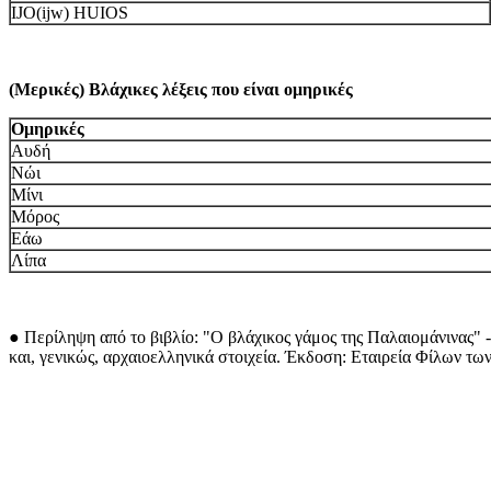
IJO(ijw) HUIOS
(Μερικές) Βλάχικες λέξεις που είναι ομηρικές
Ομηρικές
Αυδή
Νώι
Μίνι
Μόρος
Εάω
Λίπα
●
Περίληψη από το βιβλίο: "Ο βλάχικος γάμος της Παλαιομάνινας" -
και, γενικώς, αρχαιοελληνικά στοιχεία. Έκδοση: Εταιρεία Φίλων τ