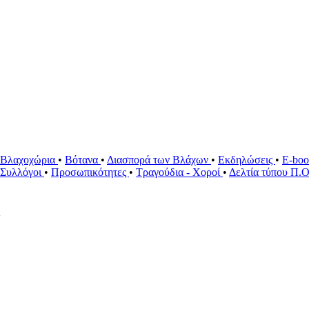
Βλαχοχώρια
•
Βότανα
•
Διασπορά των Βλάχων
•
Εκδηλώσεις
•
E-bo
ί Συλλόγοι
•
Προσωπικότητες
•
Τραγούδια - Χοροί
•
Δελτία τύπου Π.