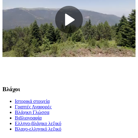
}
Βλάχοι
Ιστορικά στοιχεία
Γραπτές Αναφορές
Βλάχικη Γλώσσα
Βιβλιογραφία
Ελληνο-βλάχικο λεξικό
Βλαχο-ελληνικό λεξικό