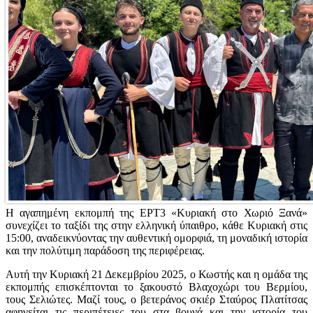
Η αγαπημένη εκπομπή της ΕΡΤ3 «Κυριακή στο Χωριό Ξανά»
συνεχίζει το ταξίδι της στην ελληνική ύπαιθρο, κάθε Κυριακή στις
15:00, αναδεικνύοντας την αυθεντική ομορφιά, τη μοναδική ιστορία
και την πολύτιμη παράδοση της περιφέρειας.
Αυτή την Κυριακή 21 Δεκεμβρίου 2025, ο Κωστής και η ομάδα της
εκπομπής επισκέπτονται το ξακουστό Βλαχοχώρι του Βερμίου,
τους Σελιώτες. Μαζί τους, ο βετεράνος σκιέρ Σταύρος Πλατίτσας
αφηγείται τις περιπέτειες του στα βουνά και την ιστορία του