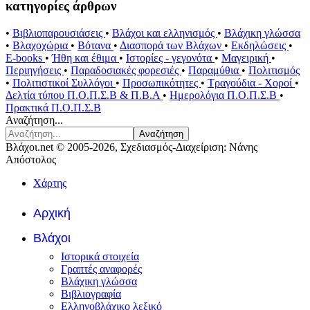
κατηγορίες άρθρων
•
Βιβλιοπαρουσιάσεις
•
Βλάχοι και ελληνισμός
•
Βλάχικη γλώσσα
•
Βλαχοχώρια
•
Βότανα
•
Διασπορά των Βλάχων
•
Εκδηλώσεις
•
E-books
•
Ήθη και έθιμα
•
Ιστορίες - γεγονότα
•
Μαγειρική
•
Περιηγήσεις
•
Παραδοσιακές φορεσιές
•
Παραμύθια
•
Πολιτισμός
•
Πολιτιστικοί Συλλόγοι
•
Προσωπικότητες
•
Τραγούδια - Χοροί
•
Δελτία τύπου Π.Ο.Π.Σ.Β & Π.Β.Α
•
Ημερολόγια Π.Ο.Π.Σ.Β
•
Πρακτικά Π.Ο.Π.Σ.Β
Αναζήτηση...
Αναζήτηση
Βλάχοι.net © 2005-2026, Σχεδιασμός-Διαχείριση: Νάνης
Απόστολος
Χάρτης
Αρχική
Βλάχοι
Ιστορικά στοιχεία
Γραπτές αναφορές
Βλάχικη γλώσσα
Βιβλιογραφία
Ελληνοβλάχικο λεξικό