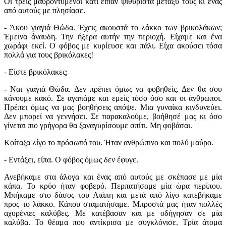
Οι τρεις μαυροντυμένοι κάτι είπαν ψιθυριστά μεταξύ τους κι ένας
από αυτούς με πλησίασε.
- Άκου γιαγιά Θώδα. Έχεις ακουστά το λάκκο των βρικολάκων;
Έμεινα άναυδη. Την ήξερα αυτήν την περιοχή. Είχαμε και ένα
χωράφι εκεί. Ο φόβος με κυρίευσε και πάλι. Είχα ακούσει τόσα
πολλά για τους βρικόλακες!
- Είστε βρικόλακες;
- Ναι γιαγιά Θώδα. Δεν πρέπει όμως να φοβηθείς. Δεν θα σου
κάνουμε κακό. Σε αγαπάμε και εμείς τόσο όσο και οι άνθρωποι.
Πρέπει όμως να μας βοηθήσεις απόψε. Μια γυναίκα κινδυνεύει.
Δεν μπορεί να γεννήσει. Σε παρακαλούμε, βοήθησέ μας κι όσο
γίνεται πιο γρήγορα θα ξαναγυρίσουμε σπίτι. Μη φοβάσαι.
Κοίταξα λίγο το πρόσωπό του. Ήταν ανθρώπινο και πολύ μαύρο.
- Εντάξει, είπα. Ο φόβος όμως δεν έφυγε.
Ανεβήκαμε στα άλογα και ένας από αυτούς με σκέπασε με μία
κάπα. Το κρύο ήταν φοβερό. Περπατήσαμε μία ώρα περίπου.
Μπήκαμε στο δάσος του Λιάπη και μετά από λίγο κατεβήκαμε
προς το λάκκο. Κάπου σταματήσαμε. Μπροστά μας ήταν πολλές
αχυρένιες καλύβες. Με κατέβασαν και με οδήγησαν σε μία
καλύβα. Το θέαμα που αντίκρισα με συγκλόνισε. Τρία άτομα