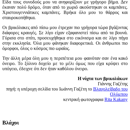
Είδα τους συνοδούς μου να ανηφορίζουν με γρήγορο βήμα. Δεν
έκαναν πολύ δρόμο, όταν από το χωριό ακούστηκαν οι καμπάνες.
Χριστουγεννιάτικες καμπάνες. Βρήκα όλο μου το θάρρος και
σταυροκοπήθηκα.
Οι βρικόλακες από πίσω μου έτρεχαν πιο γρήγορα τώρα βγάζοντας
διάφορες κραυγές. Σε λίγο είχαν εξαφανιστεί πίσω από τα βουνά.
Γύρισα στο σπίτι, προσευχήθηκα στο εικόνισμα και σε λίγο πήγα
στην εκκλησία. Όλα μου φάνηκαν διαφορετικά. Οι άνθρωποι πιο
όμορφοι, όλος ο κόσμος πιο ωραίος.
Την άλλη μέρα όλη μου η περιπέτεια μου φαινόταν σαν ένα κακό
όνειρο. Το ξύλινο δοχείο με το μέλι όμως που είχα κρύψει στο
υπόγειο, έδειχνε ότι δεν ήταν καθόλου όνειρο.
Η νύχτα των βρικολάκων
Γιάννης Γαζέτης
πηγή: η υπέροχη σελίδα του Ιωάννη Γαζέτη το
Βλαχολείβαδο του
Ολύμπου
κεντρική φωτογραφια
Rita Kakany
Βλάχοι