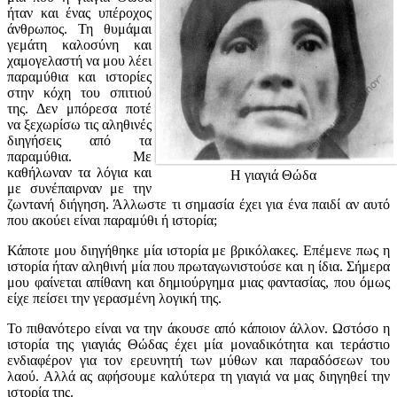
ήταν και ένας υπέροχος
άνθρωπος. Τη θυμάμαι
γεμάτη καλοσύνη και
χαμογελαστή να μου λέει
παραμύθια και ιστορίες
στην κόχη του σπιτιού
της. Δεν μπόρεσα ποτέ
να ξεχωρίσω τις αληθινές
διηγήσεις από τα
παραμύθια. Με
καθήλωναν τα λόγια και
Η γιαγιά Θώδα
με συνέπαιρναν με την
ζωντανή διήγηση. Άλλωστε τι σημασία έχει για ένα παιδί αν αυτό
που ακούει είναι παραμύθι ή ιστορία;
Κάποτε μου διηγήθηκε μία ιστορία με βρικόλακες. Επέμενε πως η
ιστορία ήταν αληθινή μία που πρωταγωνιστούσε και η ίδια. Σήμερα
μου φαίνεται απίθανη και δημιούργημα μιας φαντασίας, που όμως
είχε πείσει την γερασμένη λογική της.
Το πιθανότερο είναι να την άκουσε από κάποιον άλλον. Ωστόσο η
ιστορία της γιαγιάς Θώδας έχει μία μοναδικότητα και τεράστιο
ενδιαφέρον για τον ερευνητή των μύθων και παραδόσεων του
λαού. Αλλά ας αφήσουμε καλύτερα τη γιαγιά να μας διηγηθεί την
ιστορία της.