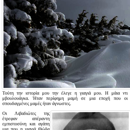
Τούτη την ιστορία μου την έλεγε η γιαγιά μου. Η μάια ντι
μβουλουάγκα. Ήταν περίφημη μαμή σε μια εποχή που οι
σπουδαγμένες μαμές ήταν άγνωστες.
Οι Λιβαδιώτες της
έτρεφαν απέραντη
εμπιστοσύνη και αγάπη
μια που η γιαγιά Θώδα