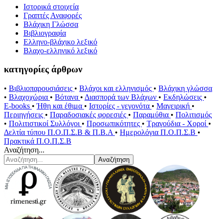
Ιστορικά στοιχεία
Γραπτές Αναφορές
Βλάχικη Γλώσσα
Βιβλιογραφία
Ελληνο-βλάχικο λεξικό
Βλαχο-ελληνικό λεξικό
κατηγορίες άρθρων
•
Βιβλιοπαρουσιάσεις
•
Βλάχοι και ελληνισμός
•
Βλάχικη γλώσσα
•
Βλαχοχώρια
•
Βότανα
•
Διασπορά των Βλάχων
•
Εκδηλώσεις
•
E-books
•
Ήθη και έθιμα
•
Ιστορίες - γεγονότα
•
Μαγειρική
•
Περιηγήσεις
•
Παραδοσιακές φορεσιές
•
Παραμύθια
•
Πολιτισμός
•
Πολιτιστικοί Συλλόγοι
•
Προσωπικότητες
•
Τραγούδια - Χοροί
•
Δελτία τύπου Π.Ο.Π.Σ.Β & Π.Β.Α
•
Ημερολόγια Π.Ο.Π.Σ.Β
•
Πρακτικά Π.Ο.Π.Σ.Β
Αναζήτηση...
Αναζήτηση