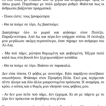
πάνω χωριό. Πηγαίναμε με πολύ γρήγορο ρυθμό. Φαίνεται πως οι
άνθρωποι βιάζονταν πραγματικά.
- Ποιοι είστε; τους ξαναρώτησα
- Θα τα πούμε σε λίγο. Ας βιαστούμε.
Διασχίσαμε όλο το χωριό και φτάσαμε στον Πολέζο.
Παραξενεύτηκα. Από δω και πέρα δεν υπήρχαν σπίτια. Η έκπληξη
μου μεγάλωσε ακόμη περισσότερο, όταν πήραμε τον ανήφορο του
Αϊ-Λια.
- Μα πού πάμε; ρώτησα θυμωμένη και φοβισμένη. Ήξερα πολύ
καλά πως στα βουνά δεν ξεχειμωνιάζουν κοπάδια.
- Θα τα πούμε σε λίγο. Βιάσου σε παρακαλώ.
Δεν είπα τίποτα. Ο φόβος με συνεπήρε. Κάτι παράξενο συνέβαινε
οπωσδήποτε. Φτάσαμε στον Προφήτη Ηλία. Εκεί μας περίμεναν
πέντε άλογα και δύο άλλα μαυροντυμένα πρόσωπα. Η ανηφόρα, το
κρύο, ο κόπος και ο θυμός μου νίκησαν τους φόβους μου.
- Αν δεν μου πείτε πού πάμε, δεν έρχομαι. Κι αν με πάρετε με το
ζόρι δεν πρόκειται να βοηθήσω στη γέννα.