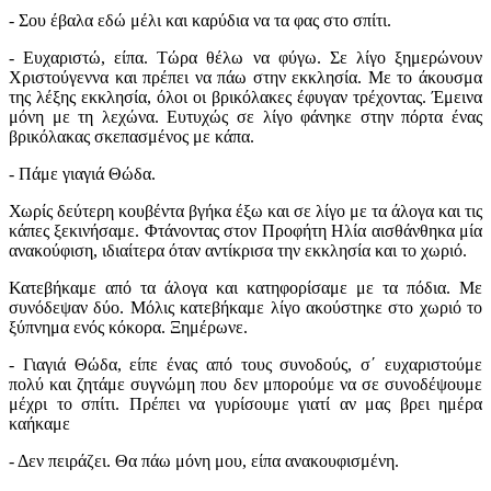
- Σου έβαλα εδώ μέλι και καρύδια να τα φας στο σπίτι.
- Ευχαριστώ, είπα. Τώρα θέλω να φύγω. Σε λίγο ξημερώνουν
Χριστούγεννα και πρέπει να πάω στην εκκλησία. Με το άκουσμα
της λέξης εκκλησία, όλοι οι βρικόλακες έφυγαν τρέχοντας. Έμεινα
μόνη με τη λεχώνα. Ευτυχώς σε λίγο φάνηκε στην πόρτα ένας
βρικόλακας σκεπασμένος με κάπα.
- Πάμε γιαγιά Θώδα.
Χωρίς δεύτερη κουβέντα βγήκα έξω και σε λίγο με τα άλογα και τις
κάπες ξεκινήσαμε. Φτάνοντας στον Προφήτη Ηλία αισθάνθηκα μία
ανακούφιση, ιδιαίτερα όταν αντίκρισα την εκκλησία και το χωριό.
Κατεβήκαμε από τα άλογα και κατηφορίσαμε με τα πόδια. Με
συνόδεψαν δύο. Μόλις κατεβήκαμε λίγο ακούστηκε στο χωριό το
ξύπνημα ενός κόκορα. Ξημέρωνε.
- Γιαγιά Θώδα, είπε ένας από τους συνοδούς, σ΄ ευχαριστούμε
πολύ και ζητάμε συγνώμη που δεν μπορούμε να σε συνοδέψουμε
μέχρι το σπίτι. Πρέπει να γυρίσουμε γιατί αν μας βρει ημέρα
καήκαμε
- Δεν πειράζει. Θα πάω μόνη μου, είπα ανακουφισμένη.