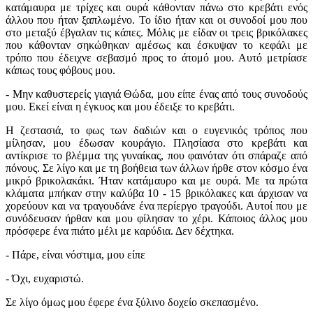
κατάμαυρα με τρίχες και ουρά κάθονταν πάνω στο κρεβάτι ενός
άλλου που ήταν ξαπλωμένο. Το ίδιο ήταν και οι συνοδοί μου που
στο μεταξύ έβγαλαν τις κάπες. Μόλις με είδαν οι τρεις βρικόλακες
που κάθονταν σηκώθηκαν αμέσως και έσκυψαν το κεφάλι με
τρόπο που έδειχνε σεβασμό προς το άτομό μου. Αυτό μετρίασε
κάπως τους φόβους μου.
- Μην καθυστερείς γιαγιά Θώδα, μου είπε ένας από τους συνοδούς
μου. Εκεί είναι η έγκυος και μου έδειξε το κρεβάτι.
Η ζεστασιά, το φως των δαδιών και ο ευγενικός τρόπος που
μίλησαν, μου έδωσαν κουράγιο. Πλησίασα στο κρεβάτι και
αντίκρισε το βλέμμα της γυναίκας, που φαινόταν ότι σπάραζε από
πόνους. Σε λίγο και με τη βοήθεια των άλλων ήρθε στον κόσμο ένα
μικρό βρικολακάκι. Ήταν κατάμαυρο και με ουρά. Με τα πρώτα
κλάματα μπήκαν στην καλύβα 10 - 15 βρικόλακες και άρχισαν να
χορεύουν και να τραγουδάνε ένα περίεργο τραγούδι. Αυτοί που με
συνόδευσαν ήρθαν και μου φίλησαν το χέρι. Κάποιος άλλος μου
πρόσφερε ένα πιάτο μέλι με καρύδια. Δεν δέχτηκα.
- Πάρε, είναι νόστιμα, μου είπε
- Όχι, ευχαριστώ.
Σε λίγο όμως μου έφερε ένα ξύλινο δοχείο σκεπασμένο.