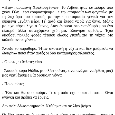
«Ήταν παραμονή Χριστουγέννων. Το Λιβάδι ήταν κάτασπρο από
χιόνι. Όλη μέρα κουραστήκαμε με την ετοιμασία των φαγητών, με
τη λαχτάρα του σπιτιού, με την προετοιμασία γενικά για την
επόμενη μεγάλη μέρα. Γι΄ αυτό και έπεσα νωρίς για ύπνο. Μόλις
με είχε πάρει λίγο ο ύπνος, όταν άκουσα στο παράθυρό μου ένα
ελαφρό άλλα συνεχόμενο χτύπημα. Ξύπνησα αμέσως. Έχω
ακούσει πολλές φορές τέτοιου είδους χτυπήματα τη νύχτα. Με
καλούσαν σε γέννες.
Άνοιξα το παράθυρο. Ήταν σκοτεινή η νύχτα και δεν μπόρεσα να
διακρίνω ποιοι ήταν αυτές οι δύο κατάμαυρες σιλουέτες.
- Ορίστε, τι θέλετε; είπα
- Άκουσε κυρά Θώδα, μου λέει ο ένας, είναι ανάγκη να έρθεις μαζί
μας γιατί έχουμε μία δύσκολη γέννα.
- Ποιοι είστε;
- Έλα και θα σου πούμε. Τι σημασία έχει ποιοι είμαστε. Είναι
ανάγκη και πρέπει να έρθεις.
Δεν πολυέδωσα σημασία. Ντύθηκα και σε λίγο βγήκα.
Οι δύο σκιές με έπιασαν από τα χέρια και ανηφορίσαμε προς το