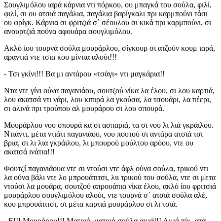
Σουγλιμόλου ιαρά κάρνια ντι πόρκου, ου μπαγκά του σούλα, φιλί,
φιλί, σι ου ατσιά παγάλια, παγάλια βαρίγκαλι πρι καρμπούνι τάσι
ου φρίγκ. Κάρνια σι φριτζιά σ΄ σέουλου σι κικά πρι καρμπούνι, σι
ανουρτζιά πούνα αφουάρα σουγλιμόλου.
Ακλό ίου τουρνά σούλα μουράρλου, σίγκουρ σι ατζούν κουμ ιαρά,
αραντιά ντε τσια κου μίντια αλούι!!!
- Τσι γκίνι!!! Βα μι αντάρου «τσάγι» ντι μαγκάρια!!
Ντα ντε γίνι ούνα παγανιάου, σουτζού νίκα λα έλου, σι λου καρτιά,
λου ακατσά ντι νάρι, λου κιπιρά λα γκούσα, λα τσουάρι, λα πέερι,
σι αλινά πρι τρούπου αλ μουράρου σι λου σπουρά.
Μουράρλου νου σπουρά κα σι ασπαριά, τα σι νου λι λιά γκράιλου.
Ντιάντι, μέτα ντιάτι παγανιάου, νου πουτού σι αντάρα ατσιά τσι
βρια, σι λι λια γκράιλου, λι μπουρού μούλτου αρόου, ντε ου
ακατσά ινάτια!!!
Φουτζί παγανιάουα ντε σι ντούσι ντε άφλ ούνα σούλα, τρικού ντι
λα ούνα βάλι ντε λο μπρουάτιτσι, λιι τρικού του σούλα, ντε σι μετα
ντούσι λα μουάρα, σουτζού απρουάπια νίκα έλου, ακλό ίου φριτσιά
μουράρλου σουγλιμόλου αλούι, ντε τουρνά σ΄ ατσιά σούλα αλέ,
κου μπρουάτιτσι, σι μέτα καρτιά μουράρλου σι λι τσιά.
- Ε!!! Μουράρου!!! Ματριά, ματριά σούλα αμιά!!! Αμιά πίκ, ατά