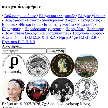
κατηγορίες άρθρων
•
Βιβλιοπαρουσιάσεις
•
Βλάχοι και ελληνισμός
•
Βλάχικη γλώσσα
•
Βλαχοχώρια
•
Βότανα
•
Διασπορά των Βλάχων
•
Εκδηλώσεις
•
E-books
•
Ήθη και έθιμα
•
Ιστορίες - γεγονότα
•
Μαγειρική
•
Περιηγήσεις
•
Παραδοσιακές φορεσιές
•
Παραμύθια
•
Πολιτισμός
•
Πολιτιστικοί Συλλόγοι
•
Προσωπικότητες
•
Τραγούδια - Χοροί
•
Δελτία τύπου Π.Ο.Π.Σ.Β & Π.Β.Α
•
Ημερολόγια Π.Ο.Π.Σ.Β
•
Πρακτικά Π.Ο.Π.Σ.Β
Αναζήτηση...
Αναζήτηση
Βλάχοι.net © 2005-2026, Σχεδιασμός-Διαχείριση: Νάνης