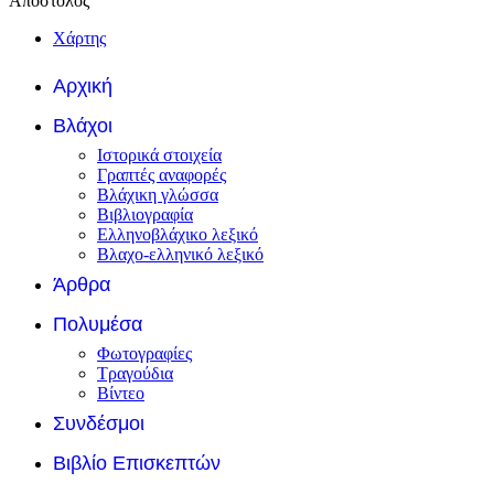
Απόστολος
Χάρτης
Αρχική
Βλάχοι
Ιστορικά στοιχεία
Γραπτές αναφορές
Βλάχικη γλώσσα
Βιβλιογραφία
Ελληνοβλάχικο λεξικό
Βλαχο-ελληνικό λεξικό
Άρθρα
Πολυμέσα
Φωτογραφίες
Τραγούδια
Βίντεο
Συνδέσμοι
Βιβλίο Επισκεπτών