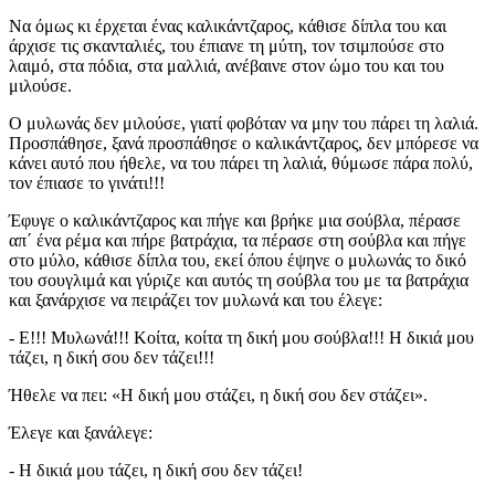
Να όμως κι έρχεται ένας καλικάντζαρος, κάθισε δίπλα του και
άρχισε τις σκανταλιές, του έπιανε τη μύτη, τον τσιμπούσε στο
λαιμό, στα πόδια, στα μαλλιά, ανέβαινε στον ώμο του και του
μιλούσε.
Ο μυλωνάς δεν μιλούσε, γιατί φοβόταν να μην του πάρει τη λαλιά.
Προσπάθησε, ξανά προσπάθησε ο καλικάντζαρος, δεν μπόρεσε να
κάνει αυτό που ήθελε, να του πάρει τη λαλιά, θύμωσε πάρα πολύ,
τον έπιασε το γινάτι!!!
Έφυγε ο καλικάντζαρος και πήγε και βρήκε μια σούβλα, πέρασε
απ΄ ένα ρέμα και πήρε βατράχια, τα πέρασε στη σούβλα και πήγε
στο μύλο, κάθισε δίπλα του, εκεί όπου έψηνε ο μυλωνάς το δικό
του σουγλιμά και γύριζε και αυτός τη σούβλα του με τα βατράχια
και ξανάρχισε να πειράζει τον μυλωνά και του έλεγε:
- Ε!!! Μυλωνά!!! Κοίτα, κοίτα τη δική μου σούβλα!!! Η δικιά μου
τάζει, η δική σου δεν τάζει!!!
Ήθελε να πει: «Η δική μου στάζει, η δική σου δεν στάζει».
Έλεγε και ξανάλεγε:
- Η δικιά μου τάζει, η δική σου δεν τάζει!