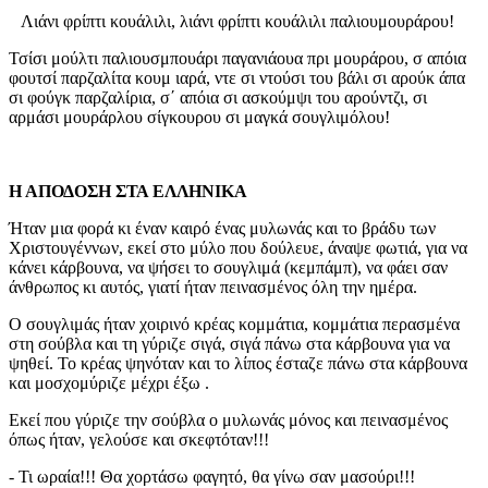
Λιάνι φρίπτι κουάλιλι, λιάνι φρίπτι κουάλιλι παλιουμουράρου!
Τσίσι μούλτι παλιουσμπουάρι παγανιάουα πρι μουράρου, σ απόια
φουτσί παρζαλίτα κουμ ιαρά, ντε σι ντούσι του βάλι σι αρούκ άπα
σι φούγκ παρζαλίρια, σ΄ απόια σι ασκούμψι του αρούντζι, σι
αρμάσι μουράρλου σίγκουρου σι μαγκά σουγλιμόλου!
Η ΑΠΟΔΟΣΗ ΣΤΑ ΕΛΛΗΝΙΚΑ
Ήταν μια φορά κι έναν καιρό ένας μυλωνάς και το βράδυ των
Χριστουγέννων, εκεί στο μύλο που δούλευε, άναψε φωτιά, για να
κάνει κάρβουνα, να ψήσει το σουγλιμά (κεμπάμπ), να φάει σαν
άνθρωπος κι αυτός, γιατί ήταν πεινασμένος όλη την ημέρα.
Ο σουγλιμάς ήταν χοιρινό κρέας κομμάτια, κομμάτια περασμένα
στη σούβλα και τη γύριζε σιγά, σιγά πάνω στα κάρβουνα για να
ψηθεί. Το κρέας ψηνόταν και το λίπος έσταζε πάνω στα κάρβουνα
και μοσχομύριζε μέχρι έξω .
Εκεί που γύριζε την σούβλα ο μυλωνάς μόνος και πεινασμένος
όπως ήταν, γελούσε και σκεφτόταν!!!
- Τι ωραία!!! Θα χορτάσω φαγητό, θα γίνω σαν μασούρι!!!