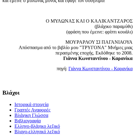
και έμεινε ο μυλωνάς μόνος και έφαγε τον σουγλιμά!
Ο ΜΥΛΩΝΑΣ ΚΑΙ Ο ΚΑΛΙΚΑΝΤΖΑΡΟΣ
(βλάχικο παραμύθι)
(φράση που έμεινε: φρίπτι κουάλι)
ΜΟΥΡΑΡΛΟΥ ΣΙ ΠΑΓΑΝΙΑΟΥΑ
Απόσπασμα από το βιβλίο μου "ΤΡΥΓΟΝΑ" Μνήμες μιας
περασμένης εποχής. Εκδόθηκε το 2008.
Γιάννα Κωνσταντίνου - Καρανίκα
πηγή:
Γιάννα Κωνσταντίνου - Καρανίκα
Βλάχοι
Ιστορικά στοιχεία
Γραπτές Αναφορές
Βλάχικη Γλώσσα
Βιβλιογραφία
Ελληνο-βλάχικο λεξικό
Βλαχο-ελληνικό λεξικό