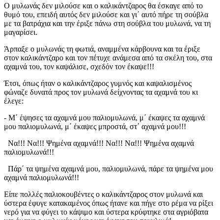
Ο μυλωνάς δεν μιλούσε και ο καλικάντζαρος θα έσκαγε από το
θυμό του, επειδή αυτός δεν μιλούσε και γι΄ αυτό πήρε τη σούβλα
με τα βατράχια και την έριξε πάνω στη σούβλα του μυλωνά, να τη
μαγαρίσει.
Άρπαξε ο μυλωνάς τη φωτιά, αναμμένα κάρβουνα και τα έριξε
στον καλικάντζαρο και τον πέτυχε ανάμεσα από τα σκέλη του, στα
αχαμνά του, τον καψάλισε, σχεδόν τον έκαψε!!!
Έτσι, όπως ήταν ο καλικάντζαρος γυμνός και καψαλισμένος
φώναζε δυνατά προς τον μυλωνά δείχνοντας τα αχαμνά του κι
έλεγε:
- Μ΄ έψησες τα αχαμνά μου παλιομυλωνά, μ΄ έκαψες τα αχαμνά
μου παλιομυλωνά, μ΄ έκαψες μπροστά, στ΄ αχαμνά μου!!!
Να!!! Να!!! Ψημένα αχαμνά!!! Να!!! Να!!! Ψημένα αχαμνά
παλιομυλωνά!!!
Πάρ΄ τα ψημένα αχαμνά μου, παλιομυλωνά, πάρε τα ψημένα μου
αχαμνά παλιομυλωνά!!!
Είπε πολλές παλιοκουβέντες ο καλικάντζαρος στον μυλωνά και
ύστερα έφυγε κατακαμένος όπως ήτανε και πήγε στο ρέμα να ρίξει
νερό για να φύγει το κάψιμο και ύστερα κρύφτηκε στα αγριόβατα