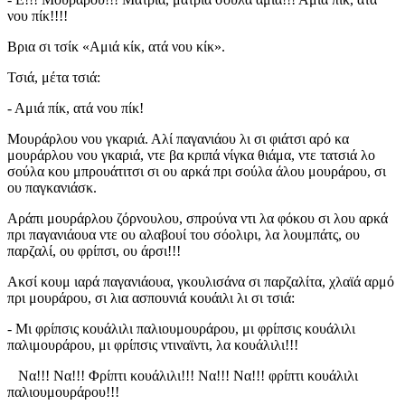
νου πίκ!!!!
Βρια σι τσίκ «Αμιά κίκ, ατά νου κίκ».
Τσιά, μέτα τσιά:
- Αμιά πίκ, ατά νου πίκ!
Μουράρλου νου γκαριά. Αλί παγανιάου λι σι φιάτσι αρό κα
μουράρλου νου γκαριά, ντε βα κριπά νίγκα θιάμα, ντε τατσιά λο
σούλα κου μπρουάτιτσι σι ου αρκά πρι σούλα άλου μουράρου, σι
ου παγκανιάσκ.
Αράπι μουράρλου ζόρνουλου, σπρούνα ντι λα φόκου σι λου αρκά
πρι παγανιάουα ντε ου αλαβουί του σόολιρι, λα λουμπάτς, ου
παρζαλί, ου φρίπσι, ου άρσι!!!
Ακσί κουμ ιαρά παγανιάουα, γκουλισάνα σι παρζαλίτα, χλαϊά αρμό
πρι μουράρου, σι λια ασπουνιά κουάιλι λι σι τσιά:
- Μι φρίπσις κουάλιλι παλιουμουράρου, μι φρίπσις κουάλιλι
παλιμουράρου, μι φρίπσις ντιναϊντι, λα κουάλιλι!!!
Να!!! Να!!! Φρίπτι κουάλιλι!!! Να!!! Να!!! φρίπτι κουάλιλι
παλιουμουράρου!!!