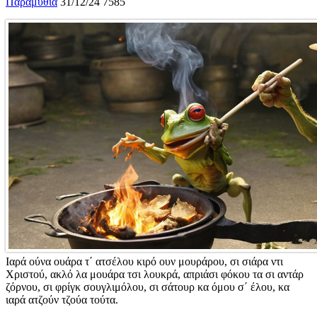
Παραμύθια
31/12/24
7585
Ιαρά ούνα ουάρα τ΄ ατσέλου κιρό ουν μουράρου, σι σιάρα ντι
Χριστού, ακλό λα μουάρα τσι λουκρά, απριάσι φόκου τα σι αντάρ
ζόρνου, σι φρίγκ σουγλιμόλου, σι σάτουρ κα όμου σ΄ έλου, κα
ιαρά ατζούν τζούα τούτα.