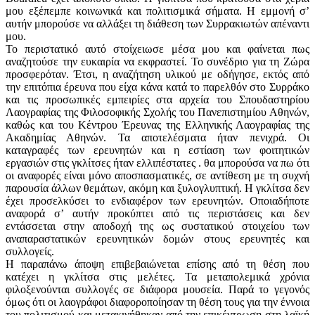
μου εξέπεμπε κοινωνικά και πολιτισμικά σήματα. Η εμμονή σ’
αυτήν μπορούσε να αλλάξει τη διάθεση των Συρρακιωτών απέναντι
μου.
Το περιστατικό αυτό στοίχειωσε μέσα μου και φαίνεται πως
αναζητούσε την ευκαιρία να εκφραστεί. Το συνέδριο για τη Ζώρα
προσφερόταν. Έτσι, η αναζήτηση υλικού με οδήγησε, εκτός από
την επιτόπια έρευνα που είχα κάνα κατά το παρελθόν στο Συρράκο
και τις προσωπικές εμπειρίες στα αρχεία του Σπουδαστηρίου
Λαογραφίας της Φιλοσοφικής Σχολής του Πανεπιστημίου Αθηνών,
καθώς και του Κέντρου Έρευνας της Ελληνικής Λαογραφίας της
Ακαδημίας Αθηνών. Τα αποτελέσματα ήταν πενιχρά. Οι
καταγραφές των ερευνητών και η εστίαση των φοιτητικών
εργασιών στις γκλίτσες ήταν ελλιπέστατες . θα μπορούσα να πω ότι
οι αναφορές είναι μόνο αποσπασματικές, σε αντίθεση με τη συχνή
παρουσία άλλων θεμάτων, ακόμη και ξυλογλυπτική. Η γκλίτσα δεν
έχει προσελκύσει το ενδιαφέρον των ερευνητών. Οποιαδήποτε
αναφορά σ’ αυτήν προκύπτει από τις περιστάσεις και δεν
εντάσσεται στην αποδοχή της ως συστατικού στοιχείου των
αναπαραστατικών ερευνητικών δομών στους ερευνητές και
συλλογείς.
Η παραπάνω άποψη επιβεβαιώνεται επίσης από τη θέση που
κατέχει η γκλίτσα στις μελέτες. Τα μεταπολεμικά χρόνια
φιλοξενούνται συλλογές σε διάφορα μουσεία. Παρά το γεγονός
όμως ότι οι λαογράφοι διαφοροποίησαν τη θέση τους για την έννοια
του πολιτισμού και μετακινήθηκαν από την επικέντρωση στη λαϊκή