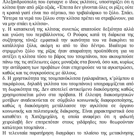
Αλεξανδρούπολη που έφτιαχνε ο ίδιος γκλίτσες, υποστηρίζει ότι η
κλίτσα ήταν από ρίζα οξιάς. «Έπειτα δεν γίνονται όλες οι ρίζες ούτε
η κρανιά γιατί είναι πιο σέρτικο, πιο τριβαλιάρικο το ξύλο. Σπάει.
Ύστερα τα νερά του ξύλου στην κλίτσα πρέπει να στραβώνουν, για
να μην σπάει η κλίτσα».
γ. Η κατασκευή της κλίτσας συνεπώς απαιτούσε δεξιότητα αλλά
και γνώση του περιβάλλοντος. Ο Poύφος κατά τη διάρκεια της
συζήτησης τόνιζε εμφατικά την ικανότητα του να διακρίνει τα
κατάλληλα ξύλα, ακόμη κι από το ίδιο δέντρο. Ιδιαίτερα το
στριμμένο ξύλο της ρίζας ήταν απαραίτητη προϋπόθεση για να
αντέξει η κλίτσα τόσο το βάρος του τσομπάνου, που ακουμπούσε
πάνω της τις ατέλειωτες ώρες μοναξιάς στα βουνά, όσο και, κυρίως
την αντίδραση των προβάτων όταν επιχειρούσε να τα αγκιστρώσει,
καθώς και τις συγκρούσεις με άλλους.
δ. Η χρηστικότητα της τσομπανόκλιτσα (γαλαριάτικη, κ’ρλίμπου α
πικράρλουι, δηλαδή γκλίτσα του τσομπάνου) υπογραμμίζεται από
τη δωρικότητα της. Δεν αποτελεί αντικείμενο διακόσμησης καθώς
χρησιμοποιείται μόνο στα πρόβατα. Η έλλειψη διακοσμητικών
μοτίβων αναδεικνύεται σε σύμβολο κοινωνικής διαφοροποίησης,
καθώς η διακόσμηση μετάλλασσε την αγκλίτσα σε όργανο
κοινωνικής και πολιτισμικής διάκρισης. Είναι χαρακτηριστικά όσα
καταθέτει η Χατζημιχάλη, η οποία αναφέρει ότι η φιδωτή
χειρολαβή δεν επιτρεπόταν στους γιδάρηδες που θεωρούνταν
κατώτεροι τσομπάνοι .
Η τελευταία παρατήρηση διαγράφει το πλαίσιο της μετακίνησης