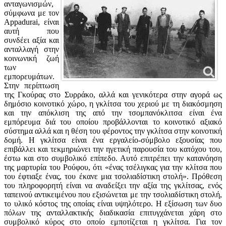
ανταγωνισμών,
σύμφωνα με τον
Appadurai, είναι
αυτή που
συνδέει αξία και
ανταλλαγή στην
κοινωνική ζωή
των
εμπορευμάτων.
Στην περίπτωση
της Γκούρας στο Συρράκο, αλλά και γενικότερα στην αγορά ως
δημόσιο κοινοτικό χώρο, η γκλίτσα του χεριού με τη διακόσμηση
και την απόκλιση της από την τσομπανόκλιτσα είναι ένα
εμπόρευμα διά του οποίου προβάλλονται το κοινοτικό αξιακό
σύστημα αλλά και η θέση του φέροντος την γκλίτσα στην κοινοτική
δομή. Η γκλίτσα είναι ένα εργαλείο-σύμβολο εξουσίας που
επιβάλλει και τεκμηριώνει την ηγετική παρουσία του κατόχου του,
έστω και στο συμβολικό επίπεδο. Αυτό επιτρέπει την κατανόηση
της μαρτυρία του Ρούφου, ότι «ένας τσέλιγκας για την κλίτσα που
του έφτιαξε ένας, του έκανε μια τσολιαδίστικη στολή». Πρόθεση
του πληροφορητή είναι να αναδείξει την αξία της γκλίτσας, ενός
ταπεινού αντικειμένου που εξισώνεται με την τσολιαδίστικη στολή,
το υλικό κόστος της οποίας είναι υψηλότερο. Η εξίσωση των δυο
πόλων της ανταλλακτικής διαδικασία επιτυγχάνεται χάρη στο
συμβολικό κύρος στο οποίο εμποτίζεται η γκλίτσα. Για τον