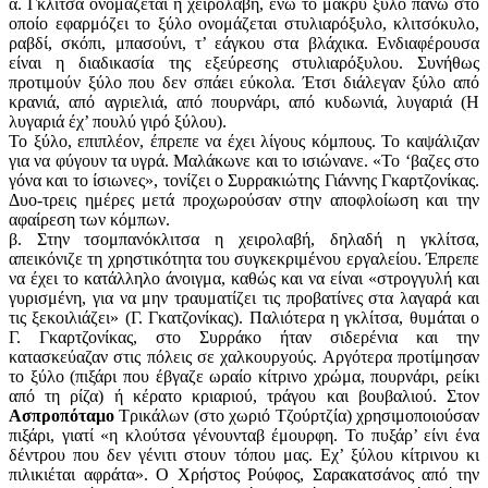
α. Γκλίτσα ονομάζεται η χειρολαβή, ενώ το μακρύ ξύλο πάνω στο
οποίο εφαρμόζει το ξύλο ονομάζεται στυλιαρόξυλο, κλιτσόκυλο,
ραβδί, σκόπι, μπασούνι, τ’ εάγκου στα βλάχικα. Ενδιαφέρουσα
είναι η διαδικασία της εξεύρεσης στυλιαρόξυλου. Συνήθως
προτιμούν ξύλο που δεν σπάει εύκολα. Έτσι διάλεγαν ξύλο από
κρανιά, από αγριελιά, από πουρνάρι, από κυδωνιά, λυγαριά (Η
λυγαριά έχ’ πουλύ γιρό ξύλου).
Το ξύλο, επιπλέον, έπρεπε να έχει λίγους κόμπους. Το καψάλιζαν
για να φύγουν τα υγρά. Μαλάκωνε και το ισιώνανε. «Το ‘βαζες στο
γόνα και το ίσιωνες», τονίζει ο Συρρακιώτης Γιάννης Γκαρτζονίκας.
Δυο-τρεις ημέρες μετά προχωρούσαν στην αποφλοίωση και την
αφαίρεση των κόμπων.
β. Στην τσομπανόκλιτσα η χειρολαβή, δηλαδή η γκλίτσα,
απεικόνιζε τη χρηστικότητα του συγκεκριμένου εργαλείου. Έπρεπε
να έχει το κατάλληλο άνοιγμα, καθώς και να είναι «στρογγυλή και
γυρισμένη, για να μην τραυματίζει τις προβατίνες στα λαγαρά και
τις ξεκοιλιάζει» (Γ. Γκατζονίκας). Παλιότερα η γκλίτσα, θυμάται ο
Γ. Γκαρτζονίκας, στο Συρράκο ήταν σιδερένια και την
κατασκεύαζαν στις πόλεις σε χαλκουρyoύς. Αργότερα προτίμησαν
το ξύλο (πιξάρι που έβγαζε ωραίο κίτρινο χρώμα, πουρνάρι, ρείκι
από τη ρίζα) ή κέρατο κριαριού, τράγου και βουβαλιού. Στον
Ασπροπόταμο
Τρικάλων (στο χωριό Τζούρτζία) χρησιμοποιούσαν
πιξάρι, γιατί «η κλούτσα γένουνταβ έμουρφη. Το πυξάρ’ είνι ένα
δέντρου που δεν γένιτι στουν τόπου μας. Εχ’ ξύλου κίτρινου κι
πιλικιέται αφράτα». Ο Χρήστος Ρούφος, Σαρακατσάνος από την