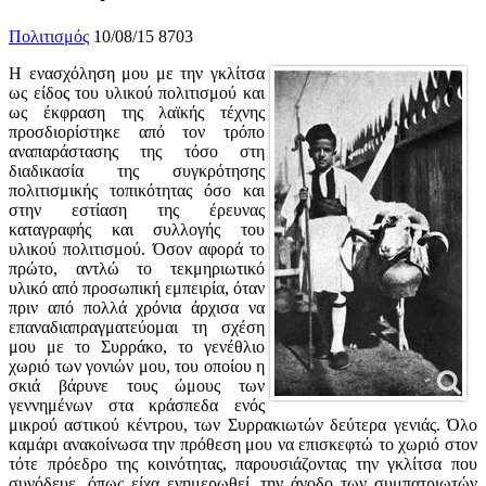
Πολιτισμός
10/08/15
8703
Η ενασχόληση μου με την γκλίτσα
ως είδος του υλικού πολιτισμού και
ως έκφραση της λαϊκής τέχνης
προσδιορίστηκε από τον τρόπο
αναπαράστασης της τόσο στη
διαδικασία της συγκρότησης
πολιτισμικής τοπικότητας όσο και
στην εστίαση της έρευνας
καταγραφής και συλλογής του
υλικού πολιτισμού. Όσον αφορά το
πρώτο, αντλώ το τεκμηριωτικό
υλικό από προσωπική εμπειρία, όταν
πριν από πολλά χρόνια άρχισα να
επαναδιαπραγματεύομαι τη σχέση
μου με το Συρράκο, το γενέθλιο
χωριό των γονιών μου, του οποίου η
σκιά βάρυνε τους ώμους των
γεννημένων στα κράσπεδα ενός
μικρού αστικού κέντρου, των Συρρακιωτών δεύτερα γενιάς. Όλο
καμάρι ανακοίνωσα την πρόθεση μου να επισκεφτώ το χωριό στον
τότε πρόεδρο της κοινότητας, παρουσιάζοντας την γκλίτσα που
συνόδευε, όπως είχα ενημερωθεί, την άνοδο των συμπατριωτών