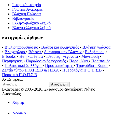
Ιστορικά στοιχεία
Γραπτές Αναφορές
Βλάχικη Γλώσσα
Βιβλιογραφία
Ελληνο-βλάχικο λεξικό
Βλαχο-ελληνικό λεξικό
κατηγορίες άρθρων
•
Βιβλιοπαρουσιάσεις
•
Βλάχοι και ελληνισμός
•
Βλάχικη γλώσσα
•
Βλαχοχώρια
•
Βότανα
•
Διασπορά των Βλάχων
•
Εκδηλώσεις
•
E-books
•
Ήθη και έθιμα
•
Ιστορίες - γεγονότα
•
Μαγειρική
•
Περιηγήσεις
•
Παραδοσιακές φορεσιές
•
Παραμύθια
•
Πολιτισμός
•
Πολιτιστικοί Συλλόγοι
•
Προσωπικότητες
•
Τραγούδια - Χοροί
•
Δελτία τύπου Π.Ο.Π.Σ.Β & Π.Β.Α
•
Ημερολόγια Π.Ο.Π.Σ.Β
•
Πρακτικά Π.Ο.Π.Σ.Β
Αναζήτηση...
Αναζήτηση
Βλάχοι.net © 2005-2026, Σχεδιασμός-Διαχείριση: Νάνης
Απόστολος
Χάρτης
Αρχική