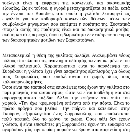
τσέλιγκα είναι η έκφραση της κοινωνικής και οικονομικής
εξουσίας. Ως εκ τούτου, η αγορά μετασχηματίζεται σε πεδίο, κατά
την έννοια του Bourdieu, στο οποίο η γκλίτσα λειτουργεί ως
εργαλείο για τον καθορισμό κοινωνικών θέσεων μέσω των
συμβολικών μηνυμάτων που εκπέμπει η ποιότητα της. Συστατικά
στοιχεία αυτής της ποιότητας είναι και τα διακοσμητικά μοτίβα,
ακόμη και στις περιοχές όπου η δωρικότητα δεν επέτρεπε το εύρος
των διακοσμητικών μοτίβων των Σαρακατσάνων.
Μεταπολεμικά η θέση της γκλίτσας αλλάζει. Αναλαμβάνει νέους
ρόλους στο πλαίσιο της ανανοηματοδότησης των αντικειμένων του
υλικού πολιτισμού. Χαρακτηριστικό είναι το παράδειγμα του
Συρράκου: η γκλίτσα έχει γίνει απαραίτητος εξοπλισμός για όλους
τους Συρρακιώτες που επισκέπτονται το χωριό, ιδίως τους
καλοκαιρινούς μήνες.
Όσοι είναι πιο τακτικοί στις επισκέψεις τους έχουν την γκλίτσα στο
πορτ-μπαγκάζ του αυτοκινήτου, ώστε να είναι διαθέσιμη και στα
απρογραμμάτιστα ταξίδια. Άλλοι την αφήνουν στο σπίτι του
χωριού. «Την έχω κρεμασμένη απέναντι από την πόρτα. Είναι το
πρώτο πράγμα που βλέπω. Την παίρνω και κατεβαίνω στην
Γκούρα», εξομολογείται ένας Συρρακκιώτης που επισκέπτεται
πολύ τακτικά, όλο το χρόνο, το χωριό. Όσοι πάλι δεν έχουν
γκλίτσα, ή είναι επισκέπτες μη Συρρακιώτες έχουν την ευκαιρία να
αγοράσουν μία, την οποία μπορούν να βρουν στα καφενεία ή στη