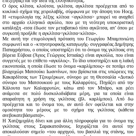
επεξεργάζεται την ιδέα της ελληνικότητας.
Ο όρος κλίτσα, κλούτσα, γκλίτσα, αγκλίτσα προέρχεται από το
κυκλικό σχήμα της χειρολαβής, σύμφωνα με την άποψη του Hocg.
Η «ετυμολογία της λέξης κλίτοα <αγκλίτσα> μπορεί να αναχθεί
στο αρχαίο ελληνικό αγκύλο, που με τη νεότερη υποκοριστική
κατάληξη -ιτσα έδωσε τον μεταβατικό τύπο αγκίλτσα, απ’ όπου με
συγκοπή προήλθε η αγκλίτσα<γκλίτσα<κλίτσα».
Με αυτή την ετυμολογική πρόταση του Γεωργίου Μπαμπινιώτη
συμφωνεί και ο –κτηνοτροφικής καταγωγής- συγγραφέας Δημήτρης
Παπαχρήστου, ο οποίος υποστηρίζει ότι το όνομα της γκλίτοας στη
βόρεια Εύβοια (Άγιος Γεώργιος Ιστιαίας) είναι αγκούλα, που είναι
συγγενές με το επίθετο «αγκύλος». Το ίδιο υποστηρίζει και η λαϊκή
εικονοποιία, η οποία έδωσε το όνομα «καρλίμπους» σε ποτάμι στο
βλαχοχώρι Ματσούκι Ιωαννίνων, που βρίσκεται στις υπώρειες της
Κακαρδίτσας των Τζουμέρκων, σύνορο με τη Θεσσαλία «Δυτικό
σύνορο του Ματσουκιού με τους Καλαρρύτες, Πηγάζει από την
Κάλουτα των Καλαρρυτών, κάτω από τον Μπάρο, και ρέει
ανάμεσα σε πολύ δυσκολοδιάβατα μέρη, για τα οποία είναι
απαραίτητη η χρήση της γκλίτσας (βλ. καρλίμπου). Από δω
προέρχεται και το όνομα του, αν αυτό δεν οφείλεται και στην
ομοιότητα του μέρους με το σχήμα της γκλίτσας (κάθετα
ανεβοκατεβάσματα)».
Η Χατζημιχάλη δίνει και μια άλλη πληροφορία για το όνομα της
γκλίτσας στους Σαρακατσάνους. Ισχυρίζεται ότι αυτοί την
αποκαλούσαν σημείο «του αρχηγού, του βασιλιά της στάνης, του