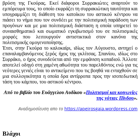
βρύση της Γκούρας. Εκεί διάφοροι Συρρακιώτες αναρτούν το
εμπόρευμα τους, το οποίο εκφράζει τη συρρακιώτικη ταυτότητα και
υπογραμμίζει τη διάθεση του κατοίκου του αστικού κέντρου να
πιάσει το νήμα που τον συνδέει με την πολιτισμική παράδοση των
προγόνων και με μια πολιτισμική διάσταση η οποία υπηρετεί το
συναισθηματικό και σωματικό εγκιβωτισμό του σε πολιτισμικές
μορφές που λειτουργούν αντιστικτικά στον κανόνα της
πολιτισμικής ομογενοποίησης.
Έτσι, στην Γκούρα το καλοκαίρι, ιδίως τον Αύγουστο, αντηχεί ο
επαναλαμβανόμενος ξερός ήχος της γκλίτσας. Σπανίου, ιδίως στο
Συρράκο, ο ήχος συνοδεύεται από την εμφάνιση κοπαδιού. Άλλοτε
αποτελεί οδηγό στη χαμένη αθωότητα του παρελθόντος ενώ για τις
νεότερες γενιές είναι το αντικείμενο που τις βοηθά να ενταχθούν σε
μια συλλογικότητα η οποία δρα αντίρροπα προς την ισοπεδωτική
τάση του κάμπου, του αστικού κέντρου.
Από το βιβλίο του Ευάγγελου Αυδίκου «
Πολιτισμοί και κοινωνίες
της νότιας Πίνδου
».
Αναδημοσίευση απο το
https://apeirosgaia.wordpress.com
Βλάχοι