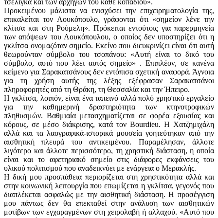
τσέλιγκα και των αρχηγών του κάθε κοπαδιού».
Προκειμένου μάλιστα να ενισχύσει την επιχειρηματολογία της,
επικαλείται τον Λουκόπουλο, γράφονται ότι «σημείον λένε την
κλίτσα και στη Ρούμελη». Πρόκειται εντούτοις για παρερμηνεία
των απόψεων του Λουκόπουλου, ο οποίος δεν υποστηρίζει ότι η
γκλίτσα ονομαζόταν σημείο. Εκείνο που διευκρινίζει είναι ότι αυτή
θεωρούνταν σύμβολο του τσοπάνου: «Αυτή είναι το δικό του
σύμβολο, αυτό που λέει αυτός σημείο» . Επιπλέον, σε κανένα
κείμενο για Σαρακατσάνους δεν εντόπισα σχετική αναφορά. Άγνοια
για τη χρήση αυτής της λέξης εξέφρασαν Σαρακατσάνοι
πληροφορητές από τη Θράκη, τη Θεσσαλία και την Ήπειρο.
Η γκλίτσα, λοιπόν, είναι ένα ταπεινό αλλά πολύ χρηστικό εργαλείο
για την καθημερινή δραστηριότητα των κτηνοτροφικών
πληθυσμών. Βαθμιαία μετασχηματίζεται σε φορέα εξουσίας και
κόρους, σε μέσο διάκρισης, κατά τον Bourdieu. Η Χατζημιχάλη
αλλά και τα λαογραφικά-ιστορικά μουσεία γοητεύτηκαν από την
αισθητική πλευρά του αντικειμένου. Παραμέλησαν, άλλοτε
λιγότερο και άλλοτε περισσότερο, τη χρηστική διάσταση, η οποία
είναι και το αφετηριακό σημείο στις διάφορες εκφάνσεις του
υλικού πολιτισμού που αναδεικνύει με ενάργεια ο Μερακλής.
Η δική μου προσπάθεια περιορίζεται στη χρηστικότητα αλλά και
στην κοινωνική λειτουργία που επωμίζεται η γκλίτσα, γεγονός που
διαπλέκεται ασφαλώς με την αισθητική διάσταση. Η προσέγγιση
μου πάντως δεν θα επεκταθεί στην ανάλυση των αισθητικών
μοτίβων των εγχαραγμένων στη χειρολαβή ή αλλαχού. «Αυτό που