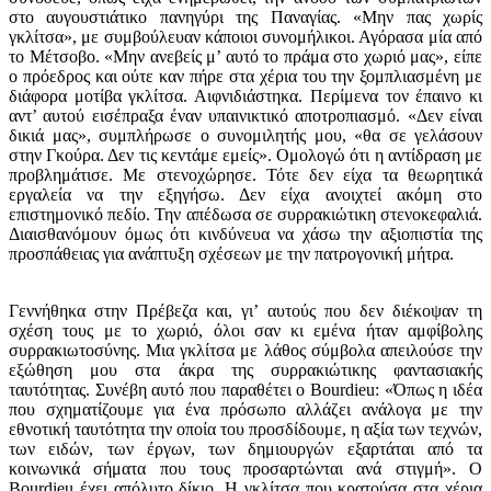
στο αυγουστιάτικο πανηγύρι της Παναγίας. «Μην πας χωρίς
γκλίτσα», με συμβούλευαν κάποιοι συνομήλικοι. Αγόρασα μία από
το Μέτσοβο. «Μην ανεβείς μ’ αυτό το πράμα στο χωριό μας», είπε
ο πρόεδρος και ούτε καν πήρε στα χέρια του την ξομπλιασμένη με
διάφορα μοτίβα γκλίτσα. Αιφνιδιάστηκα. Περίμενα τον έπαινο κι
αντ’ αυτού εισέπραξα έναν υπαινικτικό αποτροπιασμό. «Δεν είναι
δικιά μας», συμπλήρωσε ο συνομιλητής μου, «θα σε γελάσουν
στην Γκούρα. Δεν τις κεντάμε εμείς». Ομολογώ ότι η αντίδραση με
προβλημάτισε. Με στενοχώρησε. Τότε δεν είχα τα θεωρητικά
εργαλεία να την εξηγήσω. Δεν είχα ανοιχτεί ακόμη στο
επιστημονικό πεδίο. Την απέδωσα σε συρρακιώτικη στενοκεφαλιά.
Διαισθανόμουν όμως ότι κινδύνευα να χάσω την αξιοπιστία της
προσπάθειας για ανάπτυξη σχέσεων με την πατρογονική μήτρα.
Γεννήθηκα στην Πρέβεζα και, γι’ αυτούς που δεν διέκοψαν τη
σχέση τους με το χωριό, όλοι σαν κι εμένα ήταν αμφίβολης
συρρακιωτοσύνης. Μια γκλίτσα με λάθος σύμβολα απειλούσε την
εξώθηση μου στα άκρα της συρρακιώτικης φαντασιακής
ταυτότητας. Συνέβη αυτό που παραθέτει ο Bourdieu: «Όπως η ιδέα
που σχηματίζουμε για ένα πρόσωπο αλλάζει ανάλογα με την
εθνοτική ταυτότητα την οποία του προσδίδουμε, η αξία των τεχνών,
των ειδών, των έργων, των δημιουργών εξαρτάται από τα
κοινωνικά σήματα που τους προσαρτώνται ανά στιγμή». Ο
Bourdieu έχει απόλυτο δίκιο. Η γκλίτσα που κρατούσα στα χέρια