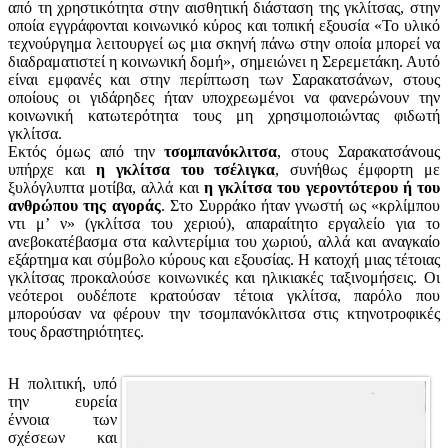
από τη χρηστικότητα στην αισθητική διάσταση της γκλίτσας, στην
οποία εγγράφονται κοινωνικό κύρος και τοπική εξουσία «Το υλικό
τεχνούργημα λειτουργεί ως μια σκηνή πάνω στην οποία μπορεί να
διαδραματιστεί η κοινωνική δομή», σημειώνει η Σερεμετάκη. Αυτό
είναι εμφανές και στην περίπτωση των Σαρακατσάνων, στους
οποίους οι γιδάρηδες ήταν υποχρεωμένοι να φανερώνουν την
κοινωνική κατωτερότητα τους μη χρησιμοποιώντας φιδωτή
γκλίτσα.
Εκτός όμως από την
τσομπανόκλιτσα
, στους Σαρακατσάvouς
υπήρχε και
η γκλίτσα του τσέλιγκα
, συνήθως έμφορτη με
ξυλόγλυπτα μοτίβα, αλλά και
η γκλίτσα του γεροντότερου ή του
ανθρώπου της αγοράς
. Στο Συρράκο ήταν γνωστή ως «κρλίμπου
ντι μ’ ν» (γκλίτσα του χεριού), απαραίτητο εργαλείο για το
ανεβοκατέβασμα στα καλντερίμια του χωριού, αλλά και αναγκαίο
εξάρτημα και σύμβολο κύρους και εξουσίας. Η κατοχή μιας τέτοιας
γκλίτσας προκαλούσε κοινωνικές και ηλικιακές ταξινομήσεις. Οι
νεότεροι ουδέποτε κρατούσαν τέτοια γκλίτσα, παρόλο που
μπορούσαν να φέρουν την τσομπανόκλιτσα στις κτηνοτροφικές
τους δραστηριότητες.
Η πολιτική, υπό
την ευρεία
έννοια των
σχέσεων και