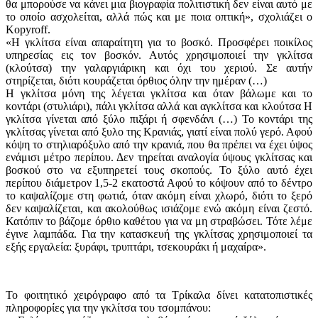
θα μπορούσε να κάνει μια βιογραφία πολιτιστική δεν είναι αυτό με
το οποίο ασχολείται, αλλά πώς και με ποια οπτική», σχολιάζει ο
Kopyroff.
«Η γκλίτσα είναι απαραίτητη για το βοσκό. Προσφέρει ποικίλος
υπηρεσίας εις τον βοσκόν. Αυτός χρησιμοποιεί την γκλίτσα
(κλούτσα) την γαλαργιάρικη και όχι του χεριού. Σε αυτήν
στηρίζεται, διότι κουράζεται όρθιος όλην την ημέραν (…)
Η γκλίτσα μόνη της λέγεται γκλίτσα και όταν βάλωμε και το
κοντάρι (στυλιάρι), πάλι γκλίτσα αλλά και αγκλίτσα και κλούτσα Η
γκλίτσα γίνεται από ξύλο πιξάρι ή σφενδάνι (…) Το κοντάρι της
γκλίτσας γίνεται από ξυλο της Κρανιάς, γιατί είναι πολύ γερό. Αφού
κόψη το στηλιαρόξυλο από την κρανιά, που θα πρέπει να έχει ύψος
ενάμισι μέτρο περίπου. Δεν τηρείται αναλογία ύψους γκλίτσας και
βοσκού στο να εξυπηρετεί τους σκοπούς. Το ξύλο αυτό έχει
περίπου διάμετρον 1,5-2 εκατοστά Αφού το κόψουν από το δέντρο
το καψαλίζομε στη φωτιά, όταν ακόμη είναι χλωρό, διότι το ξερό
δεν καψαλίζεται, και ακολούθως ισιάζομε ενώ ακόμη είναι ζεστό.
Κατόπιν το βάζομε όρθιο καθέτου για να μη στραβώσει. Τότε λέμε
έγινε λαμπάδα. Για την κατασκευή της γκλίτσας χρησιμοποιεί τα
εξής εργαλεία: ξυράφι, τρυπτάρι, τσεκουράκι ή μαχαίρα».
Το φοιτητικό χειρόγραφο από τα Τρίκαλα δίνει κατατοπιστικές
πληροφορίες για την γκλίτσα του τσομπάνου: