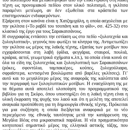
τέχνη ως προνομιακού πεδίου στον υλικό πολιτισμό, η γκλίτσα
παραμένει μετέωρη, αν δεν εξωθείται στα κράσπεδα των
επιστημονικών ενδιαφερόντων.
Εξαίρεση στον κανόνα είναι η Χατζημιχάλη, η οποία ασχολείται με
την γκλίτσα («Το ραβδί του τσοπάνη και το φίδι», σσ. 425-32) στο
κλασικό της έργο για τους Σαρακατσάνους.
Η συγγραφέας εντάσσει την εστίαση ως στο πεδίο «ξυλοτεχνία και
ξυλογλυπτική», γεγονός που φωτίζει τα κίνητρα της. Αντιμετωπίζει
την γκλίτσα ως μέρος της λαϊκής τέχνης, εξαιτίας των μοτίβων που
εγχαράσσονται στη λαβή (φίδια, φεγγάρια, σταυροί, πουλιά,
κριάρια, αετοί, γεωμετρικά σχήματα κ.λπ.), τα οποία είναι κοινά σε
όλα τα είδη της ξυλοτεχνίας και ξυλογλυπτική των Σαρακατσάνων
(ρόκες, σφοντύλια, ταμπακιέρες, κούπες, ξυλοχούλιαρα,
σφραϊστερα, κεντισμένα βουλώματα από βαρέλες γκλίτσες). Γι’
αυτό και το μεγαλύτερο μέρος της αναφοράς της καλύπτεται από
την περιγραφή των ξυλογλυπτικών μοτίβων. Η ενασχόληση της με
τα θέματα αυτά αποτελεί υλοποίηση του προγραμματικού της
βιβλίου για τη Σκύρο, όπου υποστηρίζει ότι η λαϊκή τέχνη είναι η
υλική έκφραση της ψυχής του λαού και ότι η μελέτη της αποτελεί
αναγκαία προϋπόθεση για τη δημιουργία εθνικής τέχνης. Πρόκειται
για μια συζήτηση η οποία διεξάγεται αναφορικά με το νέο
περιεχόμενο της εθνικής ταυτότητας μετά την κατάρρευση της
Μεγάλα Ιδέας στα μικρασιατικά παράλια. Η νέα πραγματικότητα
κινητοποιεί σημαντικό μέρος της ελληνικά αστικής τάξης, που