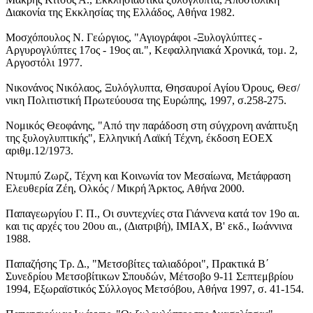
Διακονία της Εκκλησίας της Ελλάδος, Αθήνα 1982.
Μοσχόπουλος Ν. Γεώργιος, "Αγιογράφοι -Ξυλογλύπτες -
Αργυρογλύπτες 17ος - 19ος αι.", Κεφαλληνιακά Χρονικά, τομ. 2,
Αργοστόλι 1977.
Νικονάνος Νικόλαος, Ξυλόγλυπτα, Θησαυροί Αγίου Όρους, Θεσ/
νικη Πολιτιστική Πρωτεύουσα της Ευρώπης, 1997, σ.258-275.
Νομικός Θεοφάνης, "Από την παράδοση στη σύγχρονη ανάπτυξη
της ξυλογλυπτικής", Ελληνική Λαϊκή Τέχνη, έκδοση ΕΟΕΧ
αριθμ.12/1973.
Ντυμπύ Ζωρζ, Τέχνη και Κοινωνία τον Μεσαίωνα, Μετάφραση
Ελευθερία Ζέη, Ολκός / Μικρή Άρκτος, Αθήνα 2000.
Παπαγεωργίου Γ. Π., Οι συντεχνίες στα Γιάννενα κατά τον 19ο αι.
και τις αρχές του 20ου αι., (Διατριβή), ΙΜΙΑΧ, Β' εκδ., Ιωάννινα
1988.
Παπαζήσης Τρ. Δ., "Μετσοβίτες ταλιαδόροι", Πρακτικά Β΄
Συνεδρίου Μετσοβίτικων Σπουδών, Μέτσοβο 9-11 Σεπτεμβρίου
1994, Εξωραϊστικός Σύλλογος Μετσόβου, Αθήνα 1997, σ. 41-154.