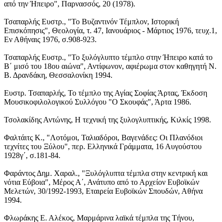
από την Ήπειρο", Παρνασσός, 20 (1978).
Τσαπαρλής Ευστρ., "Το Βυζαντινόν Τέμπλον, Ιστορική
Επισκόπησις", Θεολογία, τ. 47, Ιανουάριος - Μάρτιος 1976, τευχ.1,
Εν Αθήναις 1976, σ.908-923.
Τσαπαρλής Ευστρ., "Το ξυλόγλυπτο τέμπλο στην Ήπειρο κατά το
Β΄ μισό του 18ου αιώνα", Αντίφωνον, αφιέρωμα στον καθηγητή Ν.
Β. Δρανδάκη, Θεσσαλονίκη 1994.
Ευστρ. Τσαπαρλής, Το τέμπλο της Αγίας Σοφίας Άρτας, Έκδοση
Μουσικοφιλολογικού Συλλόγου "Ο Σκουφάς", Άρτα 1986.
Τσολακίδης Αντώνης, Η τεχνική της ξυλογλυπτικής, Κιλκίς 1998.
Φαλτάιτς Κ., "Λοτόμοι, Ταλιαδόροι, Βαγενάδες: Οι Πλανόδιοι
τεχνίτες του Ξύλου", περ. Ελληνικά Γράμματα, 16 Αυγούστου
1928γ΄, σ.181-84.
Φαράντος Δημ. Χαραλ., "Ξυλόγλυπτα τέμπλα στην κεντρική και
νότια Εύβοια", Μέρος Α΄, Ανάτυπο από το Αρχείον Ευβοϊκών
Μελετών, 30/1992-1993, Εταιρεία Ευβοϊκών Σπουδών, Αθήνα
1994.
Φλωράκης Ε. Αλέκος, Μαρμάρινα λαϊκά τέμπλα της Τήνου,