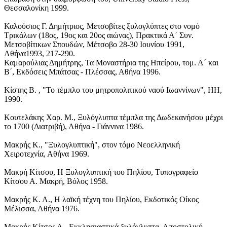
Θεσσαλονίκη 1999.
Καλούσιος Γ. Δημήτριος, Μετσοβίτες ξυλογλύπτες στο νομό
Τρικάλων (18ος, 19ος και 20ος αιώνας), Πρακτικά Α΄ Συν.
Μετσοβίτικων Σπουδών, Μέτσοβο 28-30 Ιουνίου 1991,
Αθήνα1993, 217-290.
Καμαρούλιας Δημήτρης, Τα Μοναστήρια της Ηπείρου, τομ. Α΄ και
Β΄, Εκδόσεις Μπάτσας - Πλέσσας, Αθήνα 1996.
Κίστης Β. , "Το τέμπλο του μητροπολιτικού ναού Ιωαννίνων", ΗΗ,
1990.
Κουτελάκης Χαρ. Μ., Ξυλόγλυπτα τέμπλα της Δωδεκανήσου μέχρι
το 1700 (Διατριβή), Αθήνα - Γιάννινα 1986.
Μακρής Κ., "Ξυλογλυπτική", στον τόμο Νεοελληνική
Χειροτεχνία, Αθήνα 1969.
Μακρή Κίτσου, Η Ξυλογλυπτική του Πηλίου, Τυπογραφείο
Κίτσου Α. Μακρή, Βόλος 1958.
Μακρής Κ. Α., Η λαϊκή τέχνη του Πηλίου, Εκδοτικός Οίκος
Μέλισσα, Αθήνα 1976.
Μακρής Κίτσος Α., Εκκλησιαστικά ξυλόγλυπτα, Αποστολική