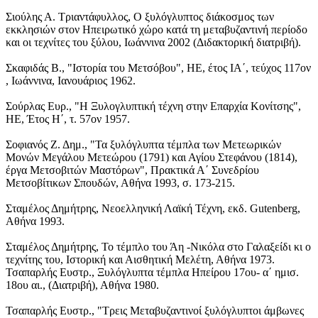
Σιούλης Α. Τριαντάφυλλος, Ο ξυλόγλυπτος διάκοσμος των
εκκλησιών στον Ηπειρωτικό χώρο κατά τη μεταβυζαντινή περίοδο
και οι τεχνίτες του ξύλου, Ιωάννινα 2002 (Διδακτορική διατριβή).
Σκαφιδάς Β., "Ιστορία του Μετσόβου", ΗΕ, έτος ΙΑ΄, τεύχος 117ον
, Ιωάννινα, Ιανουάριος 1962.
Σούρλας Ευρ., "Η Ξυλογλυπτική τέχνη στην Επαρχία Κονίτσης",
ΗΕ, Έτος Η΄, τ. 57ον 1957.
Σοφιανός Ζ. Δημ., "Τα ξυλόγλυπτα τέμπλα των Μετεωρικών
Μονών Μεγάλου Μετεώρου (1791) και Αγίου Στεφάνου (1814),
έργα Μετσοβιτών Μαστόρων", Πρακτικά Α΄ Συνεδρίου
Μετσοβίτικων Σπουδών, Αθήνα 1993, σ. 173-215.
Σταμέλος Δημήτρης, Νεοελληνική Λαϊκή Τέχνη, εκδ. Gutenberg,
Αθήνα 1993.
Σταμέλος Δημήτρης, Το τέμπλο του Άη -Νικόλα στο Γαλαξείδι κι ο
τεχνίτης του, Ιστορική και Αισθητική Μελέτη, Αθήνα 1973.
Τσαπαρλής Ευστρ., Ξυλόγλυπτα τέμπλα Ηπείρου 17ου- α΄ ημισ.
18ου αι., (Διατριβή), Αθήνα 1980.
Τσαπαρλής Ευστρ., "Τρεις Μεταβυζαντινοί ξυλόγλυπτοι άμβωνες