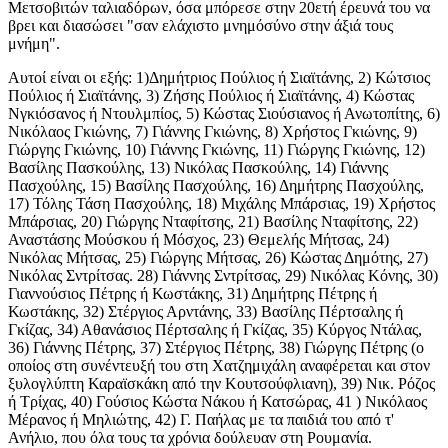
Μετσοβιτών ταλιαδόρων, όσα μπόρεσε στην 20ετή έρευνά του να
βρει και διασώσει "σαν ελάχιστο μνημόσύνο στην άξιά τους
μνήμη".
Αυτοί είναι οι εξής: 1)Δημήτριος Πούλιος ή Σιαϊτάνης, 2) Κώτσιος
Πούλιος ή Σιαϊτάνης, 3) Ζήσης Πούλιος ή Σιαϊτάνης, 4) Κώστας
Νγκιόσανος ή Ντουλμπίος, 5) Κώστας Σιούσιανος ή Ανωτοπίτης, 6)
Νικόλαος Γκιώνης, 7) Γιάννης Γκιώνης, 8) Χρήστος Γκιώνης, 9)
Γιώργης Γκιώνης, 10) Γιάννης Γκιώνης, 11) Γιώργης Γκιώνης, 12)
Βασίλης Πασκούλης, 13) Νικόλας Πασκούλης, 14) Γιάννης
Πασχούλης, 15) Βασίλης Πασχούλης, 16) Δημήτρης Πασχούλης,
17) Τόλης Τάση Πασχούλης, 18) Μιχάλης Μπάρσιας, 19) Χρήστος
Μπάρσιας, 20) Γιώργης Νταφίτσης, 21) Βασίλης Νταφίτσης, 22)
Αναστάσης Μούσκου ή Μόσχος, 23) Θεμελής Μήτσας, 24)
Νικόλας Μήτσας, 25) Γιώργης Μήτσας, 26) Κώστας Δημότης, 27)
Νικόλας Σντρίτσας. 28) Γιάννης Σντρίτσας, 29) Νικόλας Κόνης, 30)
Γιαννούσιος Πέτρης ή Κωστάκης, 31) Δημήτρης Πέτρης ή
Κωστάκης, 32) Στέργιος Αρντάνης, 33) Βασίλης Πέρτσαλης ή
Γκίζας, 34) Αθανάσιος Πέρτσαλης ή Γκίζας, 35) Κύργος Ντάλας,
36) Γιάννης Πέτρης, 37) Στέργιος Πέτρης, 38) Γιώργης Πέτρης (ο
οποίος στη συνέντευξή του στη Χατζημιχάλη αναφέρεται και στον
ξυλογλύπτη Καραϊσκάκη από την Κουτσούφλιανη), 39) Νικ. Ρόζος
ή Τρίχας, 40) Γούσιος Κώστα Νάκου ή Κατσώρας, 41 ) Νικόλαος
Μέρανος ή Μηλιώτης, 42) Γ. Παήλας με τα παιδιά του από τ'
Ανήλιο, που όλα τους τα χρόνια δούλευαν στη Ρουμανία.