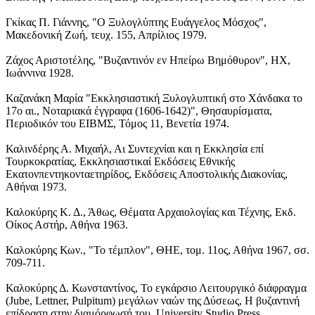
Γκίκας Π. Γιάννης, "Ο Ξυλογλύπτης Ευάγγελος Μόσχος",
Μακεδονική Ζωή, τευχ. 155, Απρίλιος 1979.
Ζάχος Αριστοτέλης, "Βυζαντινόν εν Ηπείρω Βημόθυρον", ΗΧ,
Ιωάννινα 1928.
Καζανάκη Μαρία "Εκκλησιαστική Ξυλογλυπτική στο Χάνδακα το
17ο αι., Νοταριακά έγγραφα (1606-1642)", Θησαυρίσματα,
Περιοδικόν του ΕΙΒΜΣ, Τόμος 11, Βενετία 1974.
Καλινδέρης Α. Μιχαήλ, Αι Συντεχνίαι και η Εκκλησία επί
Τουρκοκρατίας, Εκκλησιαστικαί Εκδόσεις Εθνικής
Εκατονπεντηκονταετηρίδος, Εκδόσεις Αποστολικής Διακονίας,
Αθήναι 1973.
Καλοκύρης Κ. Δ., Άθως, Θέματα Αρχαιολογίας και Τέχνης, Εκδ.
Οίκος Αστήρ, Αθήνα 1963.
Καλοκύρης Κων., "Το τέμπλον", ΘΗΕ, τομ. 11ος, Αθήνα 1967, σσ.
709-711.
Καλοκύρης Δ. Κωνσταντίνος, Το εγκάρσιο Λειτουργικό διάφραγμα
(Jube, Lettner, Pulpitum) μεγάλων ναών της Δύσεως, Η βυζαντινή
επίδραση στην διαμόρφωσή του, University Studio Press,