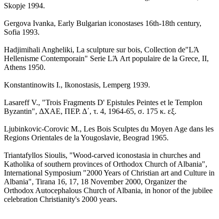
Skopje 1994.
Gergova Ivanka, Early Bulgarian iconostases 16th-18th century,
Sofia 1993.
Hadjimihali Angheliki, La sculpture sur bois, Collection de"LΆ
Hellenisme Contemporain" Serie LΆ Art populaire de la Grece, II,
Athens 1950.
Konstantinowits I., Ikonostasis, Lemperg 1939.
Lasareff V., "Trois Fragments D' Epistules Peintes et le Templon
Byzantin", ΔΧΑΕ, ΠΕΡ. Δ΄, τ. 4, 1964-65, σ. 175 κ. εξ.
Ljubinkovic-Corovic M., Les Bois Sculptes du Moyen Age dans les
Regions Orientales de la Yougoslavie, Beograd 1965.
Triantafyllos Sioulis, "Wood-carved iconostasia in churches and
Katholika of southern provinces of Orthodox Church of Albania",
International Symposium "2000 Years of Christian art and Culture in
Albania", Tirana 16, 17, 18 November 2000, Organizer the
Orthodox Autocephalous Church of Albania, in honor of the jubilee
celebration Christianity's 2000 years.