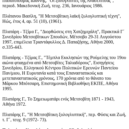
Παπατσιούμας Ιωάννης, "Οι ξυλογλύπτες της Ανασελίτσας",
περιοδ. Μακεδονική Ζωή, τευχ. 236, Ιανουάριος 1986.
Πλάτανου Βασίλη, "Η Μετσοβίτικη λαϊκή ξυλογλυπτική τέχνη",
Ηώς, έτος 4, αρ. 51 (10), (1961).
Πλατάρη - Τζίμα Γ., "Διορθώσεις στη Χατζημιχάλη", Πρακτικά Γ΄
Συνεδρίου Μετσοβίτικων Σπουδών, Μέτσοβο 29-31 Αυγούστου
1997, επιμέλεια Τριαντάφυλλος Δ. Παπαζήσης, Αθήνα 2000,
σ.335-443.
Πλατάρης - Τζίμας Γ., "Τέμπλα Εκκλησιών της Ρούμελης του 19ου
αιώνα φτιαγμένα από Μετσοβίτες Ταλιαδόρους", Εισηγήσεις
Συνεδρίου, Ελληνικού Κέντρου Πολιτικών Ερευνών Παντείου
Παν/μιου, Η Ευρυτανία κατά τους Επαναστατικούς και
μετεπαναστατικούς χρόνους, 170 χρόνια από το θάνατο του
Μάρκου Μπότσαρη, Επιστημονική Βιβλιοθήκη ΕΚΠΕ, Αθήνα
1995.
Πλατάρης Γ., Το Σημειωματάρι ενός Μετσοβίτη 1871 - 1943,
Αθήνα 1972.
Πλατάρης Γ., "Η Μετσοβίτικη ξυλογλυπτική", περ. Φύσις και Ζωή,
τ. Γ΄, τευχ. 9 (1972- 73).