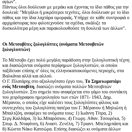
αγίων".
Πάντως όλοι δούλευαν με μεράκι και έχοντας το ίδιο πάθος για την
δουλειά: "Μεγάλοι ή μικρότεροι τεχνίτες, όλοι δούλευαν με το ίδιο
πάθος και την ίδια λαχτάρα ομορφιάς. Υπήρχε σε κάθε συντροφιά ο
αρχιμάστορας που φιλοτεχνούσε τα σχέδια, σκάλιζε τα
δυσκολότερα μέρη και παρακολουθούσε τη δουλειά των άλλων".
Οι Μετσοβίτες ξυλογλύπτες (ονόματα Μετσοβιτών
ξυλογλυπτών)
Το Μέτσοβο έχει πολύ μεγάλη παράδοση στην ξυλογλυπτική τέχνη
και διασώζονται ονόματα περίφημων ξυλογλυπτών, οι οποίοι
ταξίδευαν επίσης σ' όλες τις ελληνοκατοικούμενες περιοχές, στα
Βαλκάνια αλλά και αλλού.
Ο Γ. Πλατάρης στο αξιολογότατο έργο του,
Το Σημειωματάρι
ενός Μετσοβίτη
, διασώζει ονόματα πολλών Μετσοβιτών
ξυλογλυπτών. Στο σημείο που αναφέρεται στο γάμο του συντάκτη
του χειρόγραφου ημερολογίου των ετών 1871- 1943, Δημ.
Μέρανου, ο οποίος είχε καλέσει τους ξυλογλύπτες φίλους και
συντεχνίτες του ξυλογλύπτη πατέρα του Γ. Μέρανου ή Μηλιώτη ή
Μπαλτζόη, αναφέρει τα ονόματα τους: 1) Ιωάννη Τίτρα, 2)
Σεργ.Καλδάρα, 3) Ιω.Μπαρόσιου, 4) Γεωργ. Αθαν. Τσουρέκα, 5)
Σπυρ. Δ. Νταφίτση, 6) Αναστ. Ζενέλη, 7) Τριαντ. Μπελημπάση και
8) Κώστα Νάκο Κατσώρα. Επίσης διασώζει κι ονόματα άλλων