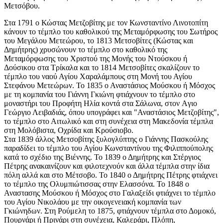
Μετσόβου.
Στα 1791 ο Κώστας Μετζοβίτης με τον Κωνσταντίνο Λινοτοπίτη
κάνουν το τέμπλο του καθολικού της Μεταμόρφωσης του Σωτήρος
του Μεγάλου Μετεώρου, το 1813 Μετσοβίτες (Κώστας και
Δημήτρης) χρυσώνουν το τέμπλο στο καθολικό της
Μεταμόρφωσης του Χριστού της Μονής του Ντούσκου ή
Δούσικου στα Τρίκαλα και το 1814 Μετσοβίτες σκαλίζουν το
τέμπλο του ναού Αγίου Χαραλάμπους στη Μονή του Αγίου
Στεφάνου Μετεώρων. Το 1835 ο Αναστάσιος Μούσκου ή Μόσχος
με τη κομπανία του Γιάννη Γκιώνη φτιάχνουν το τέμπλο στο
μοναστήρι του Προφήτη Ηλία κοντά στα Σάλωνα, στον Aγιο
Γεώργιο Λειβαδιάς, όπου υπογράφει και "Αναστάσιος Μετζοβίτης",
το τέμπλο στο Αιτωλικό και στη συνέχεια στη Μακεδονία τέμπλα
στη Μολόβιστα, Οχρίδα και Κρούσιοβο.
Στα 1839 άλλος Μετσοβίτης ξυλογλύπτης ο Γιάννης Πασκούλης
παραδίδει το τέμπλο του Αγίου Κωνσταντίνου της Φιλιππούπολης
κατά το σχέδιο της Βιέννης. Το 1839 ο Δημήτρης και Στέργιος
Πέτρης ανακαινίζουν και φιλοτεχνούν και άλλα τέμπλα στην ίδια
πόλη αλλά και στο Μέτσοβο. Το 1840 ο Δημήτρης Πέτρης φτιάχνει
το τέμπλο της Ολυμπιώτισσας στην Ελασσόνα. Το 1848 ο
Αναστασης Μούσκου ή Μόσχος στο Γαλαξείδι φτιάχνει το τέμπλο
του Αγίου Νικολάου με την οικογενειακή κομπανία των
Γκιώνηδων. Στη Ρούμελη το 1875, φτιάχνουν τέμπλα στο Δομοκό,
Πουρνάρι ή Πρινάρι στη συνέχεια, Καλεράρι, Πλόπη,