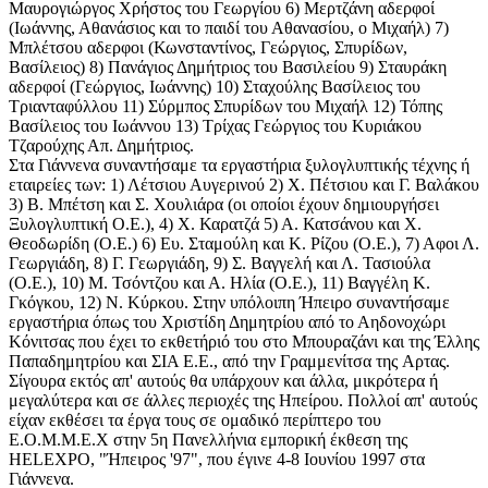
Μαυρογιώργος Χρήστος του Γεωργίου 6) Μερτζάνη αδερφοί
(Ιωάννης, Αθανάσιος και το παιδί του Αθανασίου, ο Μιχαήλ) 7)
Μπλέτσου αδερφοι (Κωνσταντίνος, Γεώργιος, Σπυρίδων,
Βασίλειος) 8) Πανάγιος Δημήτριος του Βασιλείου 9) Σταυράκη
αδερφοί (Γεώργιος, Ιωάννης) 10) Σταχούλης Βασίλειος του
Τριανταφύλλου 11) Σύρμπος Σπυρίδων του Μιχαήλ 12) Τόπης
Βασίλειος του Ιωάννου 13) Τρίχας Γεώργιος του Κυριάκου
Τζαρούχης Απ. Δημήτριος.
Στα Γιάννενα συναντήσαμε τα εργαστήρια ξυλογλυπτικής τέχνης ή
εταιρείες των: 1) Λέτσιου Αυγερινού 2) Χ. Πέτσιου και Γ. Βαλάκου
3) Β. Μπέτση και Σ. Χουλιάρα (οι οποίοι έχουν δημιουργήσει
Ξυλογλυπτική Ο.Ε.), 4) Χ. Καρατζά 5) Α. Κατσάνου και Χ.
Θεοδωρίδη (Ο.Ε.) 6) Ευ. Σταμούλη και Κ. Ρίζου (Ο.Ε.), 7) Αφοι Λ.
Γεωργιάδη, 8) Γ. Γεωργιάδη, 9) Σ. Βαγγελή και Λ. Τασιούλα
(Ο.Ε.), 10) Μ. Τσόντζου και Α. Ηλία (Ο.Ε.), 11) Βαγγέλη Κ.
Γκόγκου, 12) Ν. Κύρκου. Στην υπόλοιπη Ήπειρο συναντήσαμε
εργαστήρια όπως του Χριστίδη Δημητρίου από το Αηδονοχώρι
Κόνιτσας που έχει το εκθετήριό του στο Μπουραζάνι και της Έλλης
Παπαδημητρίου και ΣΙΑ Ε.Ε., από την Γραμμενίτσα της Aρτας.
Σίγουρα εκτός απ' αυτούς θα υπάρχουν και άλλα, μικρότερα ή
μεγαλύτερα και σε άλλες περιοχές της Ηπείρου. Πολλοί απ' αυτούς
είχαν εκθέσει τα έργα τους σε ομαδικό περίπτερο του
Ε.Ο.Μ.Μ.Ε.Χ στην 5η Πανελλήνια εμπορική έκθεση της
HELEXPO, "Ήπειρος '97", που έγινε 4-8 Ιουνίου 1997 στα
Γιάννενα.