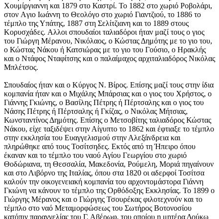
Χουμίργιαννη και 1879 στο Καστρί. Το 1882 στο χωριό Ροβολάρι,
στον Aγιο Ιωάννη το Θεολόγο στο χωριό Γιαντζιού, το 1886 το
τέμπλο της Υπάτης, 1887 στη Σελίτζιανη και το 1889 στους
Κορυσχάδες. Aλλοι σπουδαίοι ταλιαδόροι ήταν μαζί τους ο γιος
του Γιώργη Μέρανου, Νικόλαος, ο Κώστας Δημότης με το γιο του,
ο Κώστας Νάκου ή Κατσιώρας με το γιο του Γούσιο, ο Ηρακλής
και ο Ντάφος Νταφίτσης και ο παλαίμαχος αρχιταλιαδόρος Νικόλας
Μπλέτσος.
Σπουδαίος ήταν και ο Κύργος Ν. Βίρος. Επίσης μαζί τους στην ίδια
κομπανία ήταν και ο Μιχάλης Μπάρσιας και ο γιος του Χρήστος, ο
Γιάννης Γκιώνης, ο Βασίλης Πέτρης ή Πέρτσαλης και ο γιος του
Νάσης Πέτρης ή Πέρτσαλης ή Γκίζας, ο Νικόλας Μήτσιας,
Κωνσταντίνος Δημότης. Επίσης ο Μετσοβίτης ταλιαδόρος Κώστας
Νάκου, είχε ταξιδέψει στην Αίγυπτο το 1862 και έφτιαξε το τέμπλο
στην εκκλησία του Ευαγγελισμού στην Αλεξάνδρεια και
πληρώθηκε από τους Τοσίτσηδες. Εκτός από τη Ήπειρο όπου
έκαναν και το τέμπλο του ναού Αγίου Γεωργίου στο χωριό
Θοδώριανα, τη Θεσσαλία, Μακεδονία, Ρούμελη, Μοριά πηγαίνουν
και στο Λιβόρνο της Ιταλίας, όπου στα 1820 οι αδερφοί Τοσίτσα
καλούν την οικογενειακή κομπανία του αρχοντομάστορα Γιάννη
Γκιώνη να κάνουν το τέμπλο της Ορθόδοξης Εκκλησίας. Το 1899 ο
Γιώργης Μέρανος και ο Γιώργης Τσουρέκας φιλοτεχνούν και το
τέμπλο στο ναό Μεταμορφώσεως του Σωτήρος Βοτονοσίου
κατόπιν παραγγελίας του Γ. Αβέρωφ, του οποίου η μητέρα Δούκω