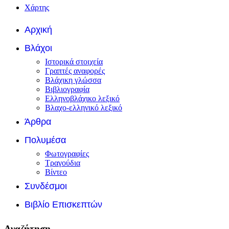
Χάρτης
Αρχική
Βλάχοι
Ιστορικά στοιχεία
Γραπτές αναφορές
Βλάχικη γλώσσα
Βιβλιογραφία
Ελληνοβλάχικο λεξικό
Βλαχο-ελληνικό λεξικό
Άρθρα
Πολυμέσα
Φωτογραφίες
Τραγούδια
Βίντεο
Συνδέσμοι
Βιβλίο Επισκεπτών
Αναζήτηση