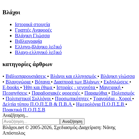
Βλάχοι
Ιστορικά στοιχεία
Γραπτές Αναφορές
Βλάχικη Γλώσσα
Βιβλιογραφία
Ελληνο-βλάχικο λεξικό
Βλαχο-ελληνικό λεξικό
κατηγορίες άρθρων
•
Βιβλιοπαρουσιάσεις
•
Βλάχοι και ελληνισμός
•
Βλάχικη γλώσσα
•
Βλαχοχώρια
•
Βότανα
•
Διασπορά των Βλάχων
•
Εκδηλώσεις
•
E-books
•
Ήθη και έθιμα
•
Ιστορίες - γεγονότα
•
Μαγειρική
•
Περιηγήσεις
•
Παραδοσιακές φορεσιές
•
Παραμύθια
•
Πολιτισμός
•
Πολιτιστικοί Συλλόγοι
•
Προσωπικότητες
•
Τραγούδια - Χοροί
•
Δελτία τύπου Π.Ο.Π.Σ.Β & Π.Β.Α
•
Ημερολόγια Π.Ο.Π.Σ.Β
•
Πρακτικά Π.Ο.Π.Σ.Β
Αναζήτηση...
Αναζήτηση
Βλάχοι.net © 2005-2026, Σχεδιασμός-Διαχείριση: Νάνης
Απόστολος