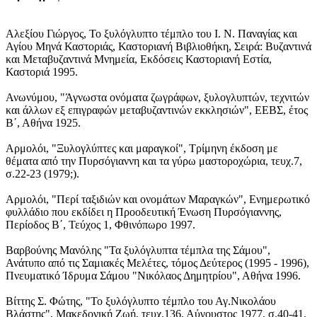
Αλεξίου Γιώργος, Το ξυλόγλυπτο τέμπλο του Ι. Ν. Παναγίας και
Αγίου Μηνά Καστοριάς, Καστοριανή Βιβλιοθήκη, Σειρά: Βυζαντινά
και Μεταβυζαντινά Μνημεία, Εκδόσεις Καστοριανή Εστία,
Καστοριά 1995.
Ανωνύμου, "Άγνωστα ονόματα ζωγράφων, ξυλογλυπτών, τεχνιτών
και άλλων εξ επιγραφών μεταβυζαντινών εκκλησιών", ΕΕΒΣ, έτος
Β΄, Αθήνα 1925.
Αρμολόι, "Ξυλογλύπτες και μαραγκοί", Τρίμηνη έκδοση με
θέματα από την Πυρσόγιαννη και τα γύρω μαστοροχώρια, τευχ.7,
σ.22-23 (1979;).
Αρμολόι, "Περί ταξιδιών και ονομάτων Μαραγκών", Ενημερωτικό
φυλλάδιο που εκδίδει η Προοδευτική Ένωση Πυρσόγιαννης,
Περίοδος Β΄, Τεύχος 1, Φθινόπωρο 1997.
Βαρβούνης Μανόλης "Τα ξυλόγλυπτα τέμπλα της Σάμου",
Ανάτυπο από τις Σαμιακές Μελέτες, τόμος Δεύτερος (1995 - 1996),
Πνευματικό Ίδρυμα Σάμου "Νικόλαος Δημητρίου", Αθήνα 1996.
Βίττης Σ. Φώτης, "Το ξυλόγλυπτο τέμπλο του Αγ.Νικολάου
Βλάστης", Μακεδονική Ζωή, τευχ.136, Αύγουστος 1977, σ.40-41.