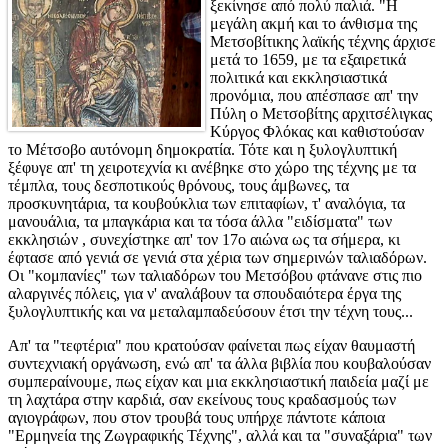
ξεκίνησε από πολύ παλιά. "Η
μεγάλη ακμή και το άνθισμα της
Μετσοβίτικης λαϊκής τέχνης άρχισε
μετά το 1659, με τα εξαιρετικά
πολιτικά και εκκλησιαστικά
προνόμια, που απέσπασε απ' την
Πύλη ο Μετσοβίτης αρχιτσέλιγκας
Κύργος Φλόκας και καθιστούσαν
το Μέτσοβο αυτόνομη δημοκρατία. Τότε και η ξυλογλυπτική
ξέφυγε απ' τη χειροτεχνία κι ανέβηκε στο χώρο της τέχνης με τα
τέμπλα, τους δεσποτικούς θρόνους, τους άμβωνες, τα
προσκυνητάρια, τα κουβούκλια των επιταφίων, τ' αναλόγια, τα
μανουάλια, τα μπαγκάρια και τα τόσα άλλα "ειδίσματα" των
εκκλησιών , συνεχίστηκε απ' τον 17ο αιώνα ως τα σήμερα, κι
έφτασε από γενιά σε γενιά στα χέρια των σημερινών ταλιαδόρων.
Οι "κομπανίες" των ταλιαδόρων του Μετσόβου φτάνανε στις πιο
αλαργινές πόλεις, για ν' αναλάβουν τα σπουδαιότερα έργα της
ξυλογλυπτικής και να μεταλαμπαδεύσουν έτσι την τέχνη τους...
Απ' τα "τεφτέρια" που κρατούσαν φαίνεται πως είχαν θαυμαστή
συντεχνιακή οργάνωση, ενώ απ' τα άλλα βιβλία που κουβαλούσαν
συμπεραίνουμε, πως είχαν και μια εκκλησιαστική παιδεία μαζί με
τη λαχτάρα στην καρδιά, σαν εκείνους τους κραδασμούς των
αγιογράφων, που στον τρουβά τους υπήρχε πάντοτε κάποια
"Ερμηνεία της Ζωγραφικής Τέχνης", αλλά και τα "συναξάρια" των