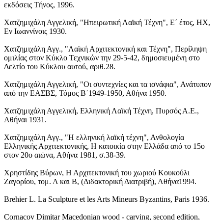
εκδόσεις Τήνος, 1996.
Χατζημιχάλη Αγγελική, "Ηπειρωτική Λαϊκή Τέχνη", Ε΄ έτος, ΗΧ,
Εν Ιωαννίνοις 1930.
Χατζημιχάλη Αγγ., "Λαϊκή Αρχιτεκτονική και Τέχνη", Περίληψη
ομιλίας στον Κύκλο Τεχνικών την 29-5-42, δημοσιευμένη στο
Δελτίο του Κύκλου αυτού, αριθ.28.
Χατζημιχάλη Αγγελική, "Οι συντεχνίες και τα ισνάφια", Ανάτυπον
από την ΕΑΣΒΣ, Τόμος Β΄1949-1950, Αθήνα 1950.
Χατζημιχάλη Αγγελική, Ελληνική Λαϊκή Τέχνη, Πυρσός Α.Ε.,
Αθήναι 1931.
Χατζημιχάλη Αγγ., "Η ελληνική λαϊκή τέχνη", Ανθολογία
Ελληνικής Αρχιτεκτονικής, Η κατοικία στην Ελλάδα από το 15ο
στον 20ο αιώνα, Αθήνα 1981, σ.38-39.
Χρηστίδης Βύρων, Η Αρχιτεκτονική του χωριού Κουκούλι
Ζαγορίου, τομ. Α και Β, (Διδακτορική Διατριβή), Αθήνα1994.
Brehier L. La Sculpture et les Arts Mineurs Byzantins, Paris 1936.
Cornacov Dimitar Macedonian wood - carving, second edition,