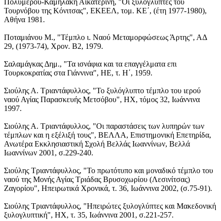
Πολυμέρου-Καμηλάκη Αικατερίνη, "Οι ξυλογλύπτες του
Τουρνόβου της Κόνιτσας", ΕΚΕΕΛ, τομ. ΚΕ΄, (έτη 1977-1980),
Αθήνα 1981.
Ποταμιάνου Μ., "Τέμπλο ι. Ναού Μεταμορφώσεως Άρτης", ΑΔ
29, (1973-74), Χρον. Β2, 1979.
Σαλαμάγκας Δημ., "Τα ισνάφια και τα επαγγέλματα επι
Τουρκοκρατίας στα Γιάννινα", ΗΕ, τ. Η΄, 1959.
Σιούλης Α. Τριαντάφυλλος, "Το ξυλόγλυπτο τέμπλο του ιερού
ναού Αγίας Παρασκευής Μετσόβου", ΗΧ, τόμος 32, Ιωάννινα
1997.
Σιούλης Α. Τριαντάφυλλος, "Οι παραστάσεις των λυπηρών των
τέμπλων και η εξέλιξή τους", ΒΕΛΛΑ, Επιστημονική Επετηρίδα,
Ανωτέρα Εκκλησιαστική Σχολή Βελλάς Ιωαννίνων, Βελλά
Ιωαννίνων 2001, σ.229-240.
Σιούλης Τριαντάφυλλος, "Το πρωτότυπο και μοναδικό τέμπλο του
ναού της Μονής Αγίας Τριάδας Βρυσοχωρίου (Λεσινίτσας)
Ζαγορίου", Ηπειρωτικά Χρονικά, τ. 36, Ιωάννινα 2002, (σ.75-91).
Σιούλης Τριαντάφυλλος, "Ηπειρώτες ξυλογλύπτες και Μακεδονική
ξυλογλυπτική", ΗΧ, τ. 35, Ιωάννινα 2001, σ.221-257.