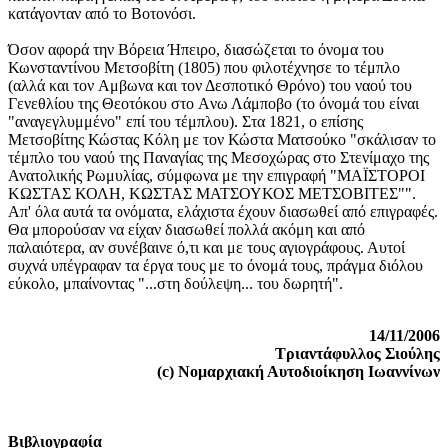
κατάγονταν από το Βοτονόσι.
Όσον αφορά την Βόρεια Ήπειρο, διασώζεται το όνομα του
Κωνσταντίνου Μετσοβίτη (1805) που φιλοτέχνησε το τέμπλο
(αλλά και τον Aμβωνα και τον Δεσποτικό Θρόνο) του ναού του
Γενεθλίου της Θεοτόκου στο Aνω Λάμποβο (το όνομά του είναι
"αναγεγλυμμένο" επί του τέμπλου). Στα 1821, ο επίσης
Μετσοβίτης Κώστας Κόλη με τον Κώστα Ματσούκο "σκάλισαν το
τέμπλο του ναού της Παναγίας της Μεσοχώρας στο Στενίμαχο της
Ανατολικής Ρωμυλίας, σύμφωνα με την επιγραφή "ΜΑΪΣΤΟΡΟΙ
ΚΩΣΤΑΣ ΚΟΛΗ, ΚΩΣΤΑΣ ΜΑΤΣΟΥΚΟΣ ΜΕΤΣΟΒΙΤΕΣ"".
Απ' όλα αυτά τα ονόματα, ελάχιστα έχουν διασωθεί από επιγραφές.
Θα μπορούσαν να είχαν διασωθεί πολλά ακόμη και από
παλαιότερα, αν συνέβαινε ό,τι και με τους αγιογράφους. Αυτοί
συχνά υπέγραφαν τα έργα τους με το όνομά τους, πράγμα διόλου
εύκολο, μπαίνοντας "...στη δούλεψη... του δωρητή".
14/11/2006
Τριαντάφυλλος Σιούλης
(c) Νομαρχιακή Αυτοδιοίκηση Ιωαννίνων
Βιβλιογραφία