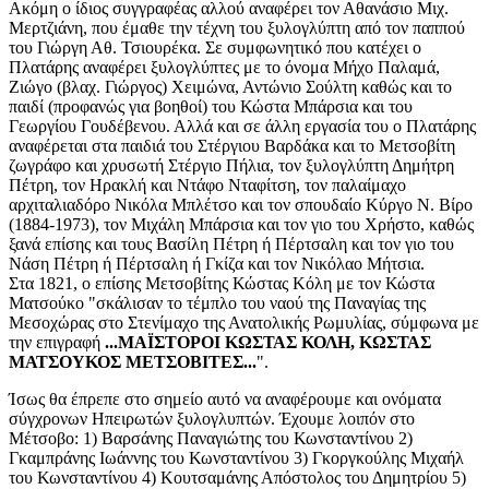
Ακόμη ο ίδιος συγγραφέας αλλού αναφέρει τον Αθανάσιο Μιχ.
Μερτζιάνη, που έμαθε την τέχνη του ξυλογλύπτη από τον παππού
του Γιώργη Αθ. Τσιουρέκα. Σε συμφωνητικό που κατέχει ο
Πλατάρης αναφέρει ξυλογλύπτες με το όνομα Μήχο Παλαμά,
Ζιώγο (βλαχ. Γιώργος) Χειμώνα, Αντώνιο Σούλτη καθώς και το
παιδί (προφανώς για βοηθοί) του Κώστα Μπάρσια και του
Γεωργίου Γουδέβενου. Αλλά και σε άλλη εργασία του ο Πλατάρης
αναφέρεται στα παιδιά του Στέργιου Βαρδάκα και το Μετσοβίτη
ζωγράφο και χρυσωτή Στέργιο Πήλια, τον ξυλογλύπτη Δημήτρη
Πέτρη, τον Ηρακλή και Ντάφο Νταφίτση, τον παλαίμαχο
αρχιταλιαδόρο Νικόλα Μπλέτσο και τον σπουδαίο Κύργο Ν. Βίρο
(1884-1973), τον Μιχάλη Μπάρσια και τον γιο του Χρήστο, καθώς
ξανά επίσης και τους Βασίλη Πέτρη ή Πέρτσαλη και τον γιο του
Νάση Πέτρη ή Πέρτσαλη ή Γκίζα και τον Νικόλαο Μήτσια.
Στα 1821, ο επίσης Μετσοβίτης Κώστας Κόλη με τον Κώστα
Ματσούκο "σκάλισαν το τέμπλο του ναού της Παναγίας της
Μεσοχώρας στο Στενίμαχο της Ανατολικής Ρωμυλίας, σύμφωνα με
την επιγραφή
...ΜΑΪΣΤΟΡΟΙ ΚΩΣΤΑΣ ΚΟΛΗ, ΚΩΣΤΑΣ
ΜΑΤΣΟΥΚΟΣ ΜΕΤΣΟΒΙΤΕΣ...
".
Ίσως θα έπρεπε στο σημείο αυτό να αναφέρουμε και ονόματα
σύγχρονων Ηπειρωτών ξυλογλυπτών. Έχουμε λοιπόν στο
Μέτσοβο: 1) Βαρσάνης Παναγιώτης του Κωνσταντίνου 2)
Γκαμπράνης Ιωάννης του Κωνσταντίνου 3) Γκοργκούλης Μιχαήλ
του Κωνσταντίνου 4) Κουτσαμάνης Απόστολος του Δημητρίου 5)