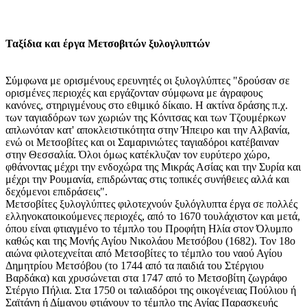
Ταξίδια και έργα Μετσοβιτών ξυλογλυπτών
Σύμφωνα με ορισμένους ερευνητές οι ξυλογλύπτες "δρούσαν σε
ορισμένες περιοχές και εργάζονταν σύμφωνα με άγραφους
κανόνες, στηριγμένους στο εθιμικό δίκαιο. Η ακτίνα δράσης π.χ.
των ταγιαδόρων των χωριών της Κόνιτσας και των Τζουμέρκων
απλωνόταν κατ' αποκλειστικότητα στην Ήπειρο και την Αλβανία,
ενώ οι Μετσοβίτες και οι Σαμαρινιώτες ταγιαδόροι κατέβαιναν
στην Θεσσαλία. Όλοι όμως κατέκλυζαν τον ευρύτερο χώρο,
φθάνοντας μέχρι την ενδοχώρα της Μικράς Ασίας και την Συρία και
μέχρι την Ρουμανία, επιδρώντας στις τοπικές συνήθειες αλλά και
δεχόμενοι επιδράσεις".
Μετσοβίτες ξυλογλύπτες φιλοτεχνούν ξυλόγλυπτα έργα σε πολλές
ελληνοκατοικούμενες περιοχές, από το 1670 τουλάχιστον και μετά,
όπου είναι φτιαγμένο το τέμπλο του Προφήτη Ηλία στον Όλυμπο
καθώς και της Μονής Αγίου Νικολάου Μετσόβου (1682). Τον 18ο
αιώνα φιλοτεχνείται από Μετσοβίτες το τέμπλο του ναού Αγίου
Δημητρίου Μετσόβου (το 1744 από τα παιδιά του Στέργιου
Βαρδάκα) και χρυσώνεται στα 1747 από το Μετσοβίτη ζωγράφο
Στέργιο Πήλια. Στα 1750 οι ταλιαδόροι της οικογένειας Πούλιου ή
Σαϊτάνη ή Δίμανου φτιάνουν το τέμπλο της Αγίας Παρασκευής