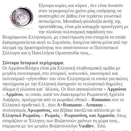
Σίγουρα κυρίες και κύριοι , δεν είναι δυνατόν
στον περιορισμένο χρόνο μίας εισήγησης να
αναπτυχθεί σε βάθος ένα τεράστιο γνωστικό
αντικείμενο. Μοναδική φιλοδοξία αυτής της
προσπάθειας, είναι μία καταρχήν προσέγγιση με
την πλούσια πολιτισμική παράδοση του
Βλαχόφωνου Ελληνισμού, με επικέντρωση στα στοιχεία τα οποία
διαπραγματεύεται αυτό το Συμπόσιο, δοσμένα πάντα μέσα από την
πλευρά της δραστηριότητας που αναπτύσσουν οι Πολιτιστικοί
Σύλλογοι και η Πανελλήνια Ομοσπονδία τους...
Σύντομο Ιστορικό περίγραμμα
.
Οι Αρμάνοι/Βλάχοι είναι μία Ελληνική πληθυσμιακή ομάδα με
μεγάλη συνεισφορά, στο ιστορικό, κοινωνικό, οικονομικό και
πολιτισμικό «γίγνεσθαι» του νέου Ελληνισμού οι οποίοι για αιώνες
ταυτόχρονα με την Ελληνική διατηρούν το νεολατινικό δημώδες
ιδίωμα ή γλώσσα κατ΄ άλλους.
Οι ίδιοι αποκαλούνται «
Αρμούνοι
– Αρμάνοι
, το οποίο, κατά τον διακεκριμένο Ρωμανιστή Αχιλλέα
Λαζάρου, προέρχεται από το ρωμαϊκό εθνικό –
Romanus
συν το
Ελληνικό προθετικό Α , ήτοι
Α+
Romanus
-
Armanu
–
νεολογισμός
Αρωμoύνος
, και βέβαια ταυτίζεται απόλυτα με το
Ελληνικό Ρωμαίος – Ρωμιός – Ρωμιοσύνη, και Αρμανία
, όπως
ονομάζουν οι 'Ελληνες των Βυζαντινών χρόνων τη χώρα τους ,
σύμφωνα με τον μεγάλο Βυζαντινολόγο
Vasiliev
.
Εδώ
ος