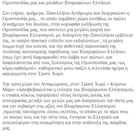
Ομοσπονδίας μας και χιλιάδων Βλαχοφώνων Ελλήνων.
Στο ετήσιο, τριήμερο, Πανελλήνιο Αντάμωμα που διοργανώνει η
Ομοσπονδία μας, , το οποίο λαμβάνει χώρα συνήθως το πρώτο
δεκαήμερο του Ιουλίου, στην κορυφαία εκδήλωση της
Ομοσπονδίας μας, που αποτελεί μια μεγάλη γιορτή του
Βλαχόφωνου Ελληνισμού, με δεδομένη την Πανελλήνια εμβέλεια
της, το υψηλό ποιοτικό επίπεδο των εκδηλώσεων , τη μεγάλη
συμμετοχή του κοινού, και την αυθεντική παρουσίαση της
πλούσιας πολιτισμικής παράδοσης των Βλαχοφώνων Ελλήνων,
όπως έχει αυτή διαμορφωθεί στο διάβα των αιώνων, και
διαφυλάσσεται από τους Συλλόγους της Ομοσπονδίας μας «ως
κόρη οφθαλμού», καθοριστικό ρόλο παίζει η τελευταία ημέρα η
αφιερωμένη στον Τρανό Χορό.
Την τρίτη μέρα του Ανταμώματος ,στον Τρανό Χορό « Κόρλου
Μάρι» επαναβεβαιώνεται η ενότητα του Βλαχόφωνου Ελληνισμού,
ο ενιαίος κύκλος σφυρηλατεί νέους δεσμούς φιλίας και
συνεργασίας μεταξύ των μελών μας και διατρανώνει την πίστη μας
και τον σεβασμό στις αξίες του Βλαχόφωνου Ελληνισμού
,τιμώντας ταυτόχρονα ,όλους εκείνους, οι οποίοι με το αίμα τους
,το πουγκί τους και την πένα τους, έστησαν το Ελληνικό και
συνεισέφεραν στη συγκρότηση και στην ανάπτυξη της πατρίδας
μας.