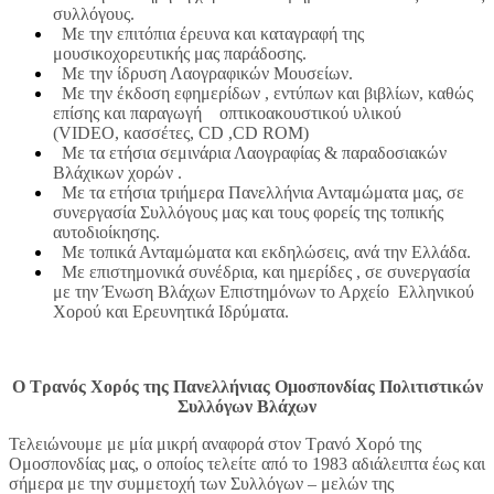
συλλόγους.
Με την επιτόπια έρευνα και καταγραφή της
μουσικοχορευτικής μας παράδοσης.
Με την ίδρυση Λαογραφικών Μουσείων.
Με την έκδοση εφημερίδων , εντύπων και βιβλίων, καθώς
επίσης και παραγωγή οπτικοακουστικού υλικού
(VIDEO, κασσέτες, CD ,CD ROM)
Mε τα ετήσια σεμινάρια Λαογραφίας & παραδοσιακών
Βλάχικων χορών .
Με τα ετήσια τριήμερα Πανελλήνια Ανταμώματα μας, σε
συνεργασία Συλλόγους μας και τους φορείς της τοπικής
αυτοδιοίκησης.
Με τοπικά Ανταμώματα και εκδηλώσεις, ανά την Ελλάδα.
Με επιστημονικά συνέδρια, και ημερίδες , σε συνεργασία
με την Ένωση Βλάχων Επιστημόνων το Αρχείο Ελληνικού
Χορού και Ερευνητικά Ιδρύματα.
Ο Τρανός Χορός της Πανελλήνιας Ομοσπονδίας Πολιτιστικών
Συλλόγων Βλάχων
Τελειώνουμε με μία μικρή αναφορά στον Τρανό Χορό της
Ομοσπονδίας μας, ο οποίος τελείτε από το 1983 αδιάλειπτα έως και
σήμερα με την συμμετοχή των Συλλόγων – μελών της