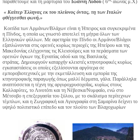
παραθέτουμε και τη μαρτυρία του
Ιωάννη Λυδού
( 6
αιώνας μ.Χ)
« Καίπερ Έλληνας εκ του πλείονος όντας, τη των Ιταλών
φθέγγεσθαι φωνή.»
Κοιτίδα των Αρμάνων/Βλάχων είναι η Ήπειρος και συγκεκριμένα
η Πίνδος, η οποία ως γνωστό αποτελεί τη μήτρα όλων των
Ελληνικών φύλλων.
Με αφετηρία την Πίνδο οι Αρμάνοι/Βλάχοι
εξαπλώνονται στις ορεινές κυρίως περιοχές της Ηπείρου και της
Μακεδονίας ελέγχοντας τις Κλεισούρες και τα περάσματα των
ορεινών όγκων της Εγνατίας οδού και της Βασιλικής
στράτας.
Δημιουργούν καταρχήν κλειστές κτηνοτροφικές κυρίως
εγκαταστάσεις οι οποίες εξελίσσονται αργότερα σε
εμποροβιοτεχνικές με την εκμετάλλευση και εμπορία της
κτηνοτροφικής παραγωγής όπως μαλλί δέρματα, γάλα. Παράλληλα
αναπτύσσεται η τέχνη της αργυροχρυσοχοΐας, κυρίως στους
Καλλαρύτες, το Λινοτόπι και τη Νέβεσκα/Νυμφαίο, ενώ στο
Μέτσοβο η επεξεργασία του ξύλου, με το σκάλισμα περίτεχνων
τέμπλων, και η Ζωγραφική και Αγιογραφία στη Σαμαρίνα δείχνει το
υψηλό πολιτιστικό επίπεδο και τον πλούτο των Βλαχοχωρίων