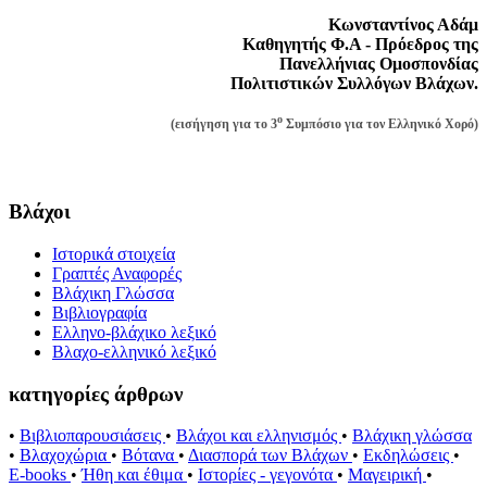
Κωνσταντίνος Αδάμ
Καθηγητής Φ.Α - Πρόεδρος της
Πανελλήνιας Ομοσπονδίας
Πολιτιστικών Συλλόγων Βλάχων
.
ο
(εισήγηση για το 3
Συμπόσιο για τον Ελληνικό Χορό)
Βλάχοι
Ιστορικά στοιχεία
Γραπτές Αναφορές
Βλάχικη Γλώσσα
Βιβλιογραφία
Ελληνο-βλάχικο λεξικό
Βλαχο-ελληνικό λεξικό
κατηγορίες άρθρων
•
Βιβλιοπαρουσιάσεις
•
Βλάχοι και ελληνισμός
•
Βλάχικη γλώσσα
•
Βλαχοχώρια
•
Βότανα
•
Διασπορά των Βλάχων
•
Εκδηλώσεις
•
E-books
•
Ήθη και έθιμα
•
Ιστορίες - γεγονότα
•
Μαγειρική
•