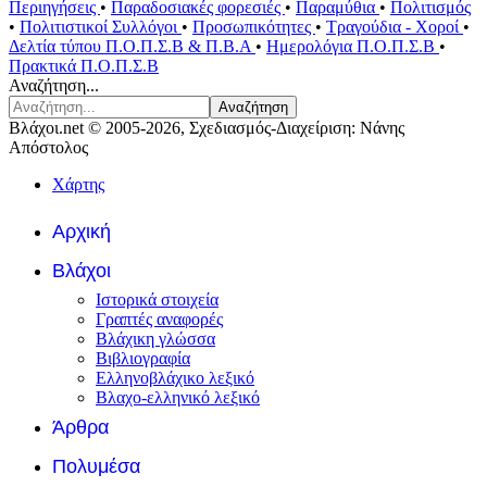
Περιηγήσεις
•
Παραδοσιακές φορεσιές
•
Παραμύθια
•
Πολιτισμός
•
Πολιτιστικοί Συλλόγοι
•
Προσωπικότητες
•
Τραγούδια - Χοροί
•
Δελτία τύπου Π.Ο.Π.Σ.Β & Π.Β.Α
•
Ημερολόγια Π.Ο.Π.Σ.Β
•
Πρακτικά Π.Ο.Π.Σ.Β
Αναζήτηση...
Αναζήτηση
Βλάχοι.net © 2005-2026, Σχεδιασμός-Διαχείριση: Νάνης
Απόστολος
Χάρτης
Αρχική
Βλάχοι
Ιστορικά στοιχεία
Γραπτές αναφορές
Βλάχικη γλώσσα
Βιβλιογραφία
Ελληνοβλάχικο λεξικό
Βλαχο-ελληνικό λεξικό
Άρθρα
Πολυμέσα