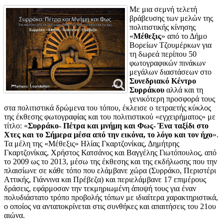
Με μια σεμνή τελετή
βράβευσης των μελών της
πολιτιστικής κίνησης
«
Μέθεξις
» από το Δήμο
Βορείων Τζουμέρκων για
τη δωρεά περίπου 50
φωτογραφικών πινάκων
μεγάλων διαστάσεων στο
Συνεδριακό Κέντρο
Συρράκου
αλλά και τη
γενικότερη προσφορά τους
στα πολιτιστικά δρώμενα του τόπου, έκλεισε ο τετραετής κύκλος
της έκθεσης φωτογραφίας και του πολιτιστικού «εγχειρήματος» με
τίτλο: «
Συρράκο- Πέτρα και μνήμη και Φως- Ένα ταξίδι στο
Χτες και το Σήμερα μέσα από την εικόνα, το λόγο και τον ήχο
».
Τα μέλη της «Μέθεξις» Ηλίας Γκαρτζονίκας, Δημήτρης
Γκαρτζονίκας, Χρήστος Κατσάνος και Βαγγέλης Γιωτόπουλος, από
το 2009 ως το 2013, μέσω της έκθεσης και της εκδήλωσης που την
πλαισίωνε σε κάθε τόπο που ελάμβανε χώρα (Συρράκο, Περιστέρι
Αττικής, Γιάννινα και Πρέβεζα) και περιελάμβανε 17 επιμέρους
δράσεις, εφάρμοσαν την τεκμηριωμένη άποψή τους για έναν
πολυδιάστατο τρόπο προβολής τόπων με ιδιαίτερα χαρακτηριστικά,
ο οποίος να ανταποκρίνεται στις συνθήκες και απαιτήσεις του 21ου
αιώνα.