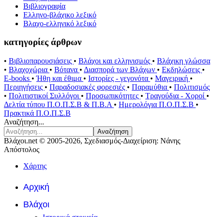
Βιβλιογραφία
Ελληνο-βλάχικο λεξικό
Βλαχο-ελληνικό λεξικό
κατηγορίες άρθρων
•
Βιβλιοπαρουσιάσεις
•
Βλάχοι και ελληνισμός
•
Βλάχικη γλώσσα
•
Βλαχοχώρια
•
Βότανα
•
Διασπορά των Βλάχων
•
Εκδηλώσεις
•
E-books
•
Ήθη και έθιμα
•
Ιστορίες - γεγονότα
•
Μαγειρική
•
Περιηγήσεις
•
Παραδοσιακές φορεσιές
•
Παραμύθια
•
Πολιτισμός
•
Πολιτιστικοί Συλλόγοι
•
Προσωπικότητες
•
Τραγούδια - Χοροί
•
Δελτία τύπου Π.Ο.Π.Σ.Β & Π.Β.Α
•
Ημερολόγια Π.Ο.Π.Σ.Β
•
Πρακτικά Π.Ο.Π.Σ.Β
Αναζήτηση...
Αναζήτηση
Βλάχοι.net © 2005-2026, Σχεδιασμός-Διαχείριση: Νάνης
Απόστολος
Χάρτης
Αρχική
Βλάχοι