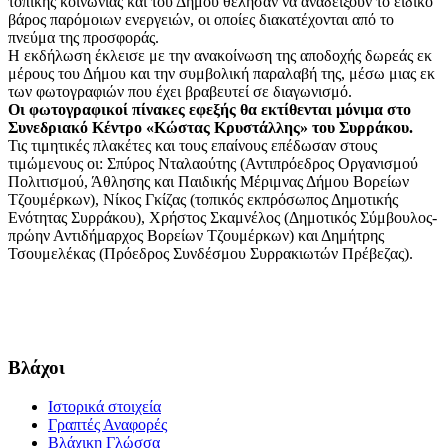
τοπικής κοινωνίας και του Δήμου θέλησαν να αναδείξουν το ειδικό
βάρος παρόμοιων ενεργειών, οι οποίες διακατέχονται από το
πνεύμα της προσφοράς.
Η εκδήλωση έκλεισε με την ανακοίνωση της αποδοχής δωρεάς εκ
μέρους του Δήμου και την συμβολική παραλαβή της, μέσω μιας εκ
των φωτογραφιών που έχει βραβευτεί σε διαγωνισμό.
Οι φωτογραφικοί πίνακες εφεξής θα εκτίθενται μόνιμα στο
Συνεδριακό Κέντρο «Κώστας Κρυστάλλης» του Συρράκου.
Τις τιμητικές πλακέτες και τους επαίνους επέδωσαν στους
τιμώμενους οι: Σπύρος Νταλαούτης (Αντιπρόεδρος Οργανισμού
Πολιτισμού, Άθλησης και Παιδικής Μέριμνας Δήμου Βορείων
Τζουμέρκων), Νίκος Γκίζας (τοπικός εκπρόσωπος Δημοτικής
Ενότητας Συρράκου), Χρήστος Σκαμνέλος (Δημοτικός Σύμβουλος-
πρώην Αντιδήμαρχος Βορείων Τζουμέρκων) και Δημήτρης
Τσουμελέκας (Πρόεδρος Συνδέσμου Συρρακιωτών Πρέβεζας).
Βλάχοι
Ιστορικά στοιχεία
Γραπτές Αναφορές
Βλάχικη Γλώσσα