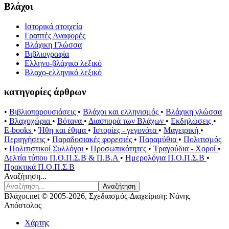
Βλάχοι
Ιστορικά στοιχεία
Γραπτές Αναφορές
Βλάχικη Γλώσσα
Βιβλιογραφία
Ελληνο-βλάχικο λεξικό
Βλαχο-ελληνικό λεξικό
κατηγορίες άρθρων
•
Βιβλιοπαρουσιάσεις
•
Βλάχοι και ελληνισμός
•
Βλάχικη γλώσσα
•
Βλαχοχώρια
•
Βότανα
•
Διασπορά των Βλάχων
•
Εκδηλώσεις
•
E-books
•
Ήθη και έθιμα
•
Ιστορίες - γεγονότα
•
Μαγειρική
•
Περιηγήσεις
•
Παραδοσιακές φορεσιές
•
Παραμύθια
•
Πολιτισμός
•
Πολιτιστικοί Συλλόγοι
•
Προσωπικότητες
•
Τραγούδια - Χοροί
•
Δελτία τύπου Π.Ο.Π.Σ.Β & Π.Β.Α
•
Ημερολόγια Π.Ο.Π.Σ.Β
•
Πρακτικά Π.Ο.Π.Σ.Β
Αναζήτηση...
Αναζήτηση
Βλάχοι.net © 2005-2026, Σχεδιασμός-Διαχείριση: Νάνης
Απόστολος
Χάρτης