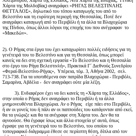
Αλεξάνδρου, Χάρτα της Ελλάδος, Νέα Χάρτα της Βλαχίας, Γενική
Χάρτα της Μολδοβίας) αναγράφει «ΡΗΓΑΣ ΒΕΛΕΣΤΙΝΛΗΣ
ΘΕΤΤΑΛΟΣ», δηλωτικό του τόπου καταγωγής του από το
Βελεστίνο και τη ευρύτερη περιοχή της Θεσσαλίας. Ποτέ δεν
αναγράφει καταγωγή από το Περιβόλι ή τα άλλα τα Βλαχοχώρια
της Πίνδου, όπως άλλοι λόγιοι της εποχής του που ανέγραφαν το
«Μακεδών».
2). Ο Ρήγας στα έργα του έχει καταχωρίσει πολλές ειδήσεις για τη
γενέτειρά του το Βελεστίνο και για τη Θεσσαλία, όπως μπορεί
κανείς να δει στη σχετική εργασία «Το Βελεστίνο και η Θεσσαλία
στο έργο του Ρήγα Βελεστινλή», Πρακτικά Γ΄ Διεθνούς Συνεδρίου
«Φεραί-Βελεστίνο-Ρήγας», Υπέρεια, τόμ. 3, Αθήνα 2002, σελ.
713-738. Για τα υποτιθέμενα σαν πατρίδα Βλαχοχώρια - Περιβόλι,
Σαμαρίνα, Αβδέλα - δεν αναγράφει ούτε μία λέξη.
3). Ενδιαφέρον έχει να δει κανείς τη «Χάρτα της Ελλάδος»,
στην οποία ο Ρήγας δεν αναγράφει το Περιβόλι ή τα άλλα
μνημονευθέντα Βλαχοχώρια. Αν ο Ρήγας είχε πάει στο Περιβόλι,
ή αν οι γονείς του ή πάλι αν οι παππούδες του κατάγονταν από εκεί,
θα τα γνώριζε και θα τα ανέγραφε στη Χάρτα του. Δεν θα τα
αγνοούσε. Θα έγραφε ίσως και άλλα στοιχεία γι' αυτά, όπως
έγραψε για τη γενέτειρά του το Βελεστίνο, του οποίου το
τοπογραφικό διάγραμμα έθεσε σε περίοπτη θέση, δίπλα από τον