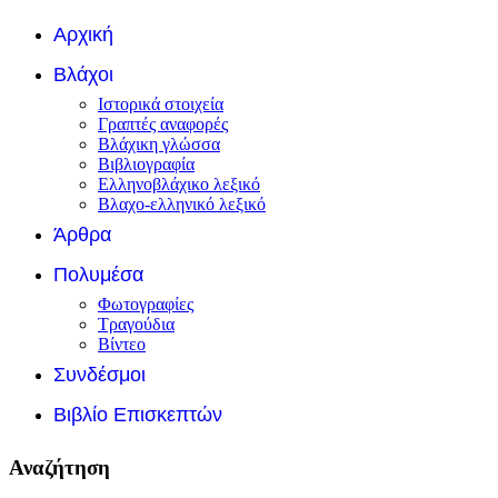
Αρχική
Βλάχοι
Ιστορικά στοιχεία
Γραπτές αναφορές
Βλάχικη γλώσσα
Βιβλιογραφία
Ελληνοβλάχικο λεξικό
Βλαχο-ελληνικό λεξικό
Άρθρα
Πολυμέσα
Φωτογραφίες
Τραγούδια
Βίντεο
Συνδέσμοι
Βιβλίο Επισκεπτών
Αναζήτηση