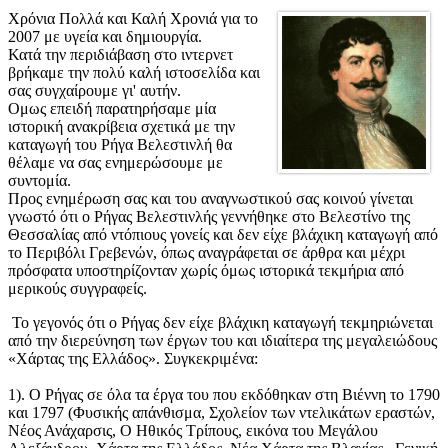
Χρόνια Πολλά και Καλή Χρονιά για το
2007 με υγεία και δημιουργία.
Κατά την περιδιάβαση στο ιντερνετ
βρήκαμε την πολύ καλή ιστοσελίδα και
σας συγχαίρουμε γι' αυτήν.
Ομως επειδή παρατηρήσαμε μία
ιστορική ανακρίβεια σχετικά με την
καταγωγή του Ρήγα Βελεστινλή θα
θέλαμε να σας ενημερώσουμε με
συντομία.
Προς ενημέρωση σας και του αναγνωστικού σας κοινού γίνεται
γνωστό ότι ο Ρήγας Βελεστινλής γεννήθηκε στο Βελεστίνο της
Θεσσαλίας από ντόπιους γονείς και δεν είχε βλάχικη καταγωγή από
το Περιβόλι Γρεβενών, όπως αναγράφεται σε άρθρα και μέχρι
πρόσφατα υποστηρίζονταν χωρίς όμως ιστορικά τεκμήρια από
μερικούς συγγραφείς.
Το γεγονός ότι ο Ρήγας δεν είχε βλάχικη καταγωγή τεκμηριώνεται
από την διερεύνηση των έργων του και ιδιαίτερα της μεγαλειώδους
«Χάρτας της Ελλάδος». Συγκεκριμένα:
1). Ο Ρήγας σε όλα τα έργα του που εκδόθηκαν στη Βιέννη το 1790
και 1797 (Φυσικής απάνθισμα, Σχολείον των ντελικάτων εραστών,
Νέος Ανάχαρσις, Ο Ηθικός Τρίπους, εικόνα του Μεγάλου