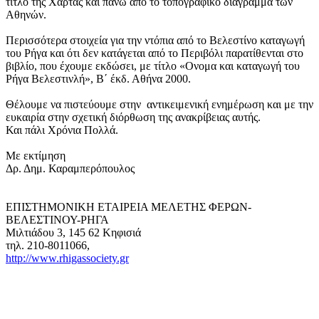
τίτλο της Χάρτας και πάνω από το τοπογραφικό διάγραμμα των
Αθηνών.
Περισσότερα στοιχεία για την ντόπια από το Βελεστίνο καταγωγή
του Ρήγα και ότι δεν κατάγεται από το Περιβόλι παρατίθενται στο
βιβλίο, που έχουμε εκδώσει, με τίτλο «Ονομα και καταγωγή του
Ρήγα Βελεστινλή», Β΄ έκδ. Αθήνα 2000.
Θέλουμε να πιστεύουμε στην αντικειμενική ενημέρωση και με την
ευκαιρία στην σχετική διόρθωση της ανακρίβειας αυτής.
Και πάλι Χρόνια Πολλά.
Με εκτίμηση
Δρ. Δημ. Καραμπερόπουλος
ΕΠΙΣΤΗΜΟΝΙΚΗ ΕΤΑΙΡΕΙΑ ΜΕΛΕΤΗΣ ΦΕΡΩΝ-
ΒΕΛΕΣΤΙΝΟΥ-ΡΗΓΑ
Μιλτιάδου 3, 145 62 Κηφισιά
τηλ. 210-8011066,
http://www.rhigassociety.gr