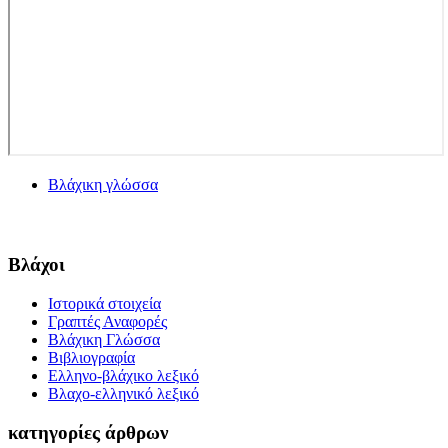
Βλάχικη γλώσσα
Βλάχοι
Ιστορικά στοιχεία
Γραπτές Αναφορές
Βλάχικη Γλώσσα
Βιβλιογραφία
Ελληνο-βλάχικο λεξικό
Βλαχο-ελληνικό λεξικό
κατηγορίες άρθρων