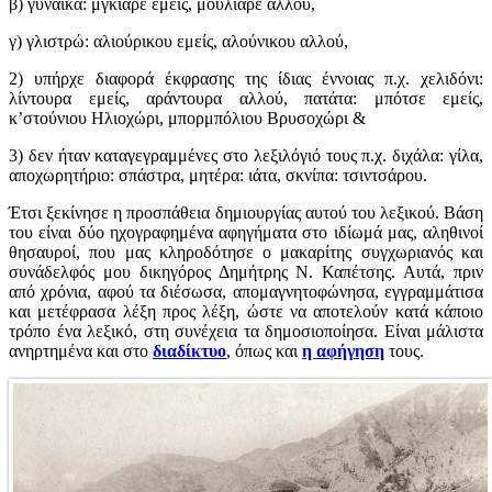
β) γυναίκα: μγκιάρε εμείς, μουλιάρε αλλού,
γ) γλιστρώ: αλιούρικου εμείς, αλούνικου αλλού,
2) υπήρχε διαφορά έκφρασης της ίδιας έννοιας π.χ. χελιδόνι:
λίντουρα εμείς, αράντουρα αλλού, πατάτα: μπότσε εμείς,
κ’στούνιου Ηλιοχώρι, μπορμπόλιου Βρυσοχώρι &
3) δεν ήταν καταγεγραμμένες στο λεξιλόγιό τους π.χ. διχάλα: γίλα,
αποχωρητήριο: σπάστρα, μητέρα: ιάτα, σκνίπα: τσιντσάρου.
Έτσι ξεκίνησε η προσπάθεια δημιουργίας αυτού του λεξικού. Βάση
του είναι δύο ηχογραφημένα αφηγήματα στο ιδίωμά μας, αληθινοί
θησαυροί, που μας κληροδότησε ο μακαρίτης συγχωριανός και
συνάδελφός μου δικηγόρος Δημήτρης Ν. Καπέτσης. Αυτά, πριν
από χρόνια, αφού τα διέσωσα, απομαγνητοφώνησα, εγγραμμάτισα
και μετέφρασα λέξη προς λέξη, ώστε να αποτελούν κατά κάποιο
τρόπο ένα λεξικό, στη συνέχεια τα δημοσιοποίησα. Είναι μάλιστα
ανηρτημένα και στο
διαδίκτυο
, όπως και
η αφήγηση
τους.