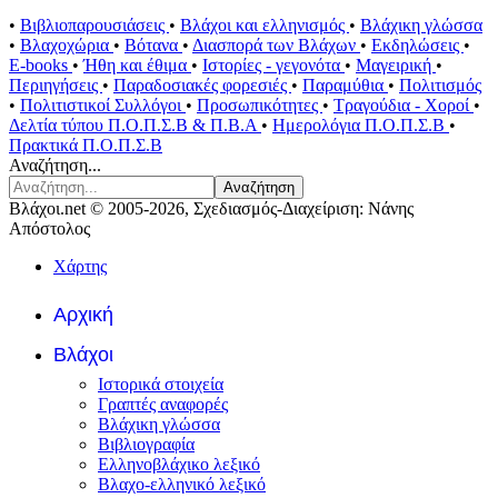
•
Βιβλιοπαρουσιάσεις
•
Βλάχοι και ελληνισμός
•
Βλάχικη γλώσσα
•
Βλαχοχώρια
•
Βότανα
•
Διασπορά των Βλάχων
•
Εκδηλώσεις
•
E-books
•
Ήθη και έθιμα
•
Ιστορίες - γεγονότα
•
Μαγειρική
•
Περιηγήσεις
•
Παραδοσιακές φορεσιές
•
Παραμύθια
•
Πολιτισμός
•
Πολιτιστικοί Συλλόγοι
•
Προσωπικότητες
•
Τραγούδια - Χοροί
•
Δελτία τύπου Π.Ο.Π.Σ.Β & Π.Β.Α
•
Ημερολόγια Π.Ο.Π.Σ.Β
•
Πρακτικά Π.Ο.Π.Σ.Β
Αναζήτηση...
Αναζήτηση
Βλάχοι.net © 2005-2026, Σχεδιασμός-Διαχείριση: Νάνης
Απόστολος
Χάρτης
Αρχική
Βλάχοι
Ιστορικά στοιχεία
Γραπτές αναφορές
Βλάχικη γλώσσα
Βιβλιογραφία
Ελληνοβλάχικο λεξικό
Βλαχο-ελληνικό λεξικό