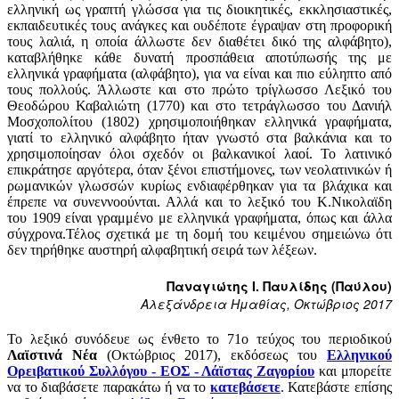
ελληνική ως γραπτή γλώσσα για τις διοικητικές, εκκλησιαστικές,
εκπαιδευτικές τους ανάγκες και ουδέποτε έγραψαν στη προφορική
τους λαλιά, η οποία άλλωστε δεν διαθέτει δικό της αλφάβητο),
καταβλήθηκε κάθε δυνατή προσπάθεια αποτύπωσής της με
ελληνικά γραφήματα (αλφάβητο), για να είναι και πιο εύληπτο από
τους πολλούς. Άλλωστε και στο πρώτο τρίγλωσσο Λεξικό του
Θεοδώρου Καβαλιώτη (1770) και στο τετράγλωσσο του Δανιήλ
Μοσχοπολίτου (1802) χρησιμοποιήθηκαν ελληνικά γραφήματα,
γιατί το ελληνικό αλφάβητο ήταν γνωστό στα βαλκάνια και το
χρησιμοποίησαν όλοι σχεδόν οι βαλκανικοί λαοί. Το λατινικό
επικράτησε αργότερα, όταν ξένοι επιστήμονες, των νεολατινικών ή
ρωμανικών γλωσσών κυρίως ενδιαφέρθηκαν για τα βλάχικα και
έπρεπε να συνεννοούνται. Αλλά και το λεξικό του Κ.Νικολαϊδη
του 1909 είναι γραμμένο με ελληνικά γραφήματα, όπως και άλλα
σύγχρονα.Τέλος σχετικά με τη δομή του κειμένου σημειώνω ότι
δεν τηρήθηκε αυστηρή αλφαβητική σειρά των λέξεων.
Παναγιώτης
Ι. Παυλίδης
(Παύλου)
Αλεξάνδρεια
Ημαθίας,
Οκτώβριος 2017
Το λεξικό συνόδευε ως ένθετο το 71ο τεύχος του περιοδικού
Λαϊστινά Νέα
(Οκτώβριος 2017), εκδόσεως του
Ελληνικού
Ορειβατικού Συλλόγου - ΕΟΣ - Λάϊστας Ζαγορίου
και μπορείτε
να το διαβάσετε παρακάτω ή να το
κατεβάσετε
. Κατεβάστε επίσης