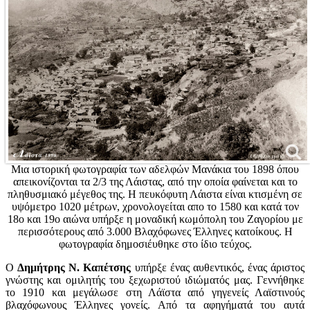
Μια ιστορική φωτογραφία των αδελφών Μανάκια του 1898 όπου
απεικονίζονται τα 2/3 της Λάιστας, από την οποία φαίνεται και το
πληθυσμιακό μέγεθος της. Η πευκόφυτη Λάιστα είναι κτισμένη σε
υψόμετρο 1020 μέτρων, χρονολογείται απο το 1580 και κατά τον
18o και 19o αιώνα υπήρξε η μοναδική κωμόπολη του Ζαγορίου με
περισσότερους από 3.000 Βλαχόφωνες Έλληνες κατοίκους. Η
φωτογραφία δημοσιέυθηκε στο ίδιο τεύχος.
Ο
Δημήτρης Ν. Καπέτσης
υπήρξε ένας αυθεντικός, ένας άριστος
γνώστης και ομιλητής του ξεχωριστού ιδιώματός μας. Γεννήθηκε
το 1910 και μεγάλωσε στη Λάϊστα από γηγενείς Λαϊστινούς
βλαχόφωνους Έλληνες γονείς. Από τα αφηγήματά του αυτά