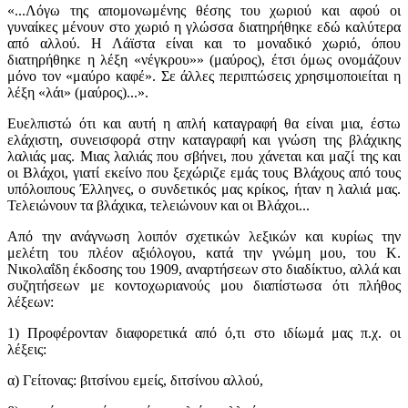
«...Λόγω της απομονωμένης θέσης του χωριού και αφού οι
γυναίκες μένουν στο χωριό η γλώσσα διατηρήθηκε εδώ καλύτερα
από αλλού. Η Λάϊστα είναι και το μοναδικό χωριό, όπου
διατηρήθηκε η λέξη «νέγκρου»» (μαύρος), έτσι όμως ονομάζουν
μόνο τον «μαύρο καφέ». Σε άλλες περιπτώσεις χρησιμοποιείται η
λέξη «λάι» (μαύρος)...».
Ευελπιστώ ότι και αυτή η απλή καταγραφή θα είναι μια, έστω
ελάχιστη, συνεισφορά στην καταγραφή και γνώση της βλάχικης
λαλιάς μας. Μιας λαλιάς που σβήνει, που χάνεται και μαζί της και
οι Βλάχοι, γιατί εκείνο που ξεχώριζε εμάς τους Βλάχους από τους
υπόλοιπους Έλληνες, ο συνδετικός μας κρίκος, ήταν η λαλιά μας.
Τελειώνουν τα βλάχικα, τελειώνουν και οι Βλάχοι...
Από την ανάγνωση λοιπόν σχετικών λεξικών και κυρίως την
μελέτη του πλέον αξιόλογου, κατά την γνώμη μου, του Κ.
Νικολαΐδη έκδοσης του 1909, αναρτήσεων στο διαδίκτυο, αλλά και
συζητήσεων με κοντοχωριανούς μου διαπίστωσα ότι πλήθος
λέξεων:
1) Προφέρονταν διαφορετικά από ό,τι στο ιδίωμά μας π.χ. οι
λέξεις:
α) Γείτονας: βιτσίνου εμείς, διτσίνου αλλού,