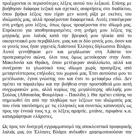
προέρχονται οι περισσότερες λέξεις αυτού του λεξικού. Επίσης με
βοήθησαν διάφορα λεξικά και σχετικές αναρτήσεις στο διαδίκτυο,
όπου βρήκα λέξεις που είχαν μεν κοινή ρίζα με εκείνες του
ιδιώματός μας, αλλά προφέρονταν διαφορετικά. Αυτές επανέφεραν
στη μνήμη μου λέξεις, όπως όμως προφέρονται στο ιδίωμά μας.
Επρόκειτο για αποθησαυρισμένες στη μνήμη μου λέξεις της
μητρικής μου λαλιάς κατά την βρεφική μου ηλικία από το
οικογενειακό μου περιβάλλον, μιας και οι δύο γονείς μου, όσον και
οι γονείς τους ήταν γηγενείς Λαϊστινοί Έλληνες δίγλωσσοι Βλάχοι.
Αυτοί γεννήθηκαν μεν και μεγάλωσαν στη Λάϊστα τον
προπερασμένο αιώνα, όλοι τους όμως μετοίκησαν στην Ανατ.
Μακεδονία και Θράκη, όπου μετέφεραν αναλλοίωτο, αλλά και
συνέχισαν το γλωσσικό τους ιδίωμα χωρίς προσμίξεις από
μεταγενέστερους επήλυδες του χωριού μας. Έτσι αυτούσιο μου το
μετέδωσαν, έγινα γνώστης του και έτσι το μεταφέρω εδώ. Δεν
πρέπει να παραλείψω και την βοήθεια στην προσπάθειά μου αυτή
συγχωριανών μου, αλλά κυρίως της μεγαλύτερης αδελφής μου
Σούλας (Αθανασίας Φουρλίγκα – Παυλίδη ). Θα πρέπει επίσης να
σημειωθεί ότι από την πληθώρα των λέξεων του ιδιώματός μας
που είναι ταυτόσημες με τις ελληνικές και συνεπώς κατανοητές ως
προς την έννοιά τους π.χ. οι λέξεις αμαρτίε, μιτάνιε, πιριφάνιε κ.α.
καταγράφτηκαν ελάχιστες.
Ως προς τον δυσχερή εγγραμματισμό της αποκλειστικά προφορικής
λαλιάς μας (οι Έλληνες Βλάχοι ανέκαθεν χρησιμοποιούσαν την