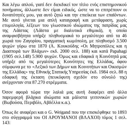
Και λέγω απλού, γιατί δεν διεκδικεί τον τίτλο ενός επιστημονικού
πονήματος, άλλωστε δεν είμαι ειδικός, ώστε να το επιτρέπουν οι
δυνατότητές μου, για αυτό ζητώ και την επιείκεια των επαϊόντων.
Με αυτό γίνεται μια απλή καταγραφή και μετάφραση, χωρίς
ετυμολογία, λέξεων του γλωσσικού ιδιώματος της πατρίδας μας
της Λάϊστας (Λάϊστα με διαλυτικά εθιμικά), η οποία
αναμφισβήτητα υπήρξε πληθυσμιακά το μεγαλύτερο από τα 46
χωριά του Ζαγορίου, πραγματική κωμόπολη, με πληθυσμό 3.500
ψυχών γύρω στα 1870 (Α. Κουκούδης «Οι Μητροπόλεις και η
Διασπορά των Βλάχων» εκδ. 2000 σελ. 188) και κατά Papahagi
(1905 σελ.148) 5.900 ψυχών. Όμως και εδαφικά η Κοινότητά μας
υπήρξε από τις μεγαλύτερες Κοινότητες της Ελλάδας, άφου
σύμφωνα με το «Λεξικό των Δήμων και Κοινοτήτων και Οικισμών
της Ελλάδας» της Εθνικής Στατικής Υπηρεσίας έκδ. 1984 σελ. 88 η
εδαφική της έκταση (πευκόφυτη σχεδόν στο σύνολό της)
ανέρχονταν στα 87.270 στρέμματα.
Όσον αφορά τώρα την λαλιά μας αυτή διαφέρει από άλλα
παρεμφερή βλάχικα ιδιώματα και μάλιστα γειτονικών χωριών
(Βωβούσα, Περιβόλι, Αβδέλλα κ.α.).
Όπως δε αναφέρει και ο G. Weigand που την επισκέφθηκε το 1893
στο σύγγραμμά του ΟΙ ΑΡΟΥΜΑΝΟΙ (ΒΛΑΧΟΙ) τόμος 1 σελ.
143: