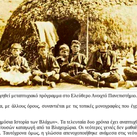
υργηθεί μεταπτυχιακό πρόγραμμα στο Ελεύθερο Ανοιχτό Πανεπιστήμιο.
, με άλλους όρους, συναντιέται με τις τοπικές μονογραφίες που έγ
μόσια Ιστορία των Βλάχων». Τα τελευταία δυο χρόνια έχει αναπτυχθε
ν/ουσών καταγωγή από τα Βλαχοχώρια. Οι νεότερες γενιές δεν μαθαί
 Ταυτόχρονα όμως, η γλώσσα απενοχοποιήθηκε ανάμεσα στις νεότερες