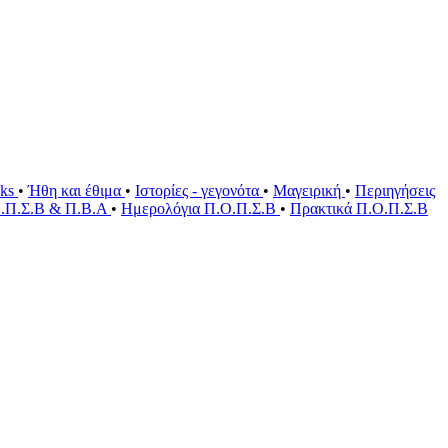
oks
•
Ήθη και έθιμα
•
Ιστορίες - γεγονότα
•
Μαγειρική
•
Περιηγήσεις
Ο.Π.Σ.Β & Π.Β.Α
•
Ημερολόγια Π.Ο.Π.Σ.Β
•
Πρακτικά Π.Ο.Π.Σ.Β