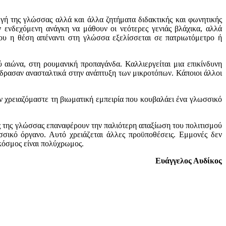
ωγή της γλώσσας αλλά και άλλα ζητήματα διδακτικής και φωνητικής
ν ενδεχόμενη ανάγκη να μάθουν οι νεότερες γενιάς βλάχικα, αλλά
που η θέση απέναντι στη γλώσσα εξελίσσεται σε πατριωτόμετρο ή
αιώνα, στη ρουμανική προπαγάνδα. Καλλιεργείται μια επικίνδυνη
δρασαν ανασταλτικά στην ανάπτυξη των μικροτόπων. Κάποιοι άλλοι
αν χρειαζόμαστε τη βιωματική εμπειρία που κουβαλάει ένα γλωσσικό
μός της γλώσσας επαναφέρουν την παλιότερη απαξίωση του πολιτισμού
σσικό όργανο. Αυτό χρειάζεται άλλες προϋποθέσεις. Εμμονές δεν
 κόσμος είναι πολύχρωμος.
Ευάγγελος Αυδίκος