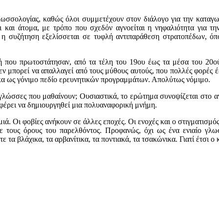
 γλωσσολογίας, καθώς όλοι συμμετέχουν στον διάλογο για την καταγ
οι και άτομα, με τρόπο που σχεδόν αγνοείται η νηφαλιότητα για τη
ς η συζήτηση εξελίσσεται σε τυφλή αντιπαράθεση στρατοπέδων, ό
ή που πρωτοστάτησαν, από τα τέλη του 19ου έως τα μέσα του 20ού 
ν μπορεί να απαλλαγεί από τους μύθους αυτούς, που πολλές φορές έ
ικα ως γόνιμο πεδίο ερευνητικών προγραμμάτων. Απολύτως νόμιμο.
ς γλώσσες που μαθαίνουν; Ουσιαστικά, το ερώτημα συνοψίζεται στο 
αφέρει να δημιουργηθεί μια πολυαναφορική μνήμη.
μιά. Οι φοβίες ανήκουν σε άλλες εποχές. Οι ενοχές και ο στιγματισ
με τους όρους του παρελθόντος. Προφανώς, όχι ως ένα ενιαίο γλω
τα βλάχικα, τα αρβανίτικα, τα ποντιακά, τα τσακώνικα. Γιατί έτσι ο