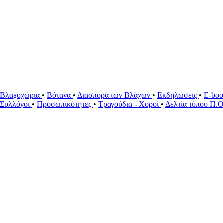
Βλαχοχώρια
•
Βότανα
•
Διασπορά των Βλάχων
•
Εκδηλώσεις
•
E-bo
ί Συλλόγοι
•
Προσωπικότητες
•
Τραγούδια - Χοροί
•
Δελτία τύπου Π.