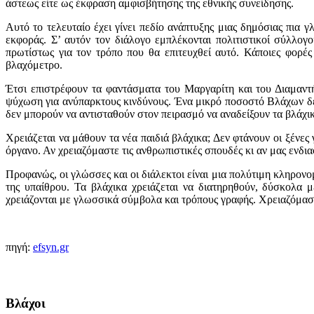
άστεως είτε ως έκφραση αμφισβήτησης της εθνικής συνείδησης.
Αυτό το τελευταίο έχει γίνει πεδίο ανάπτυξης μιας δημόσιας πια
εκφοράς. Σ’ αυτόν τον διάλογο εμπλέκονται πολιτιστικοί σύλλογ
πρωτίστως για τον τρόπο που θα επιτευχθεί αυτό. Κάποιες φορέ
βλαχόμετρο.
Έτσι επιστρέφουν τα φαντάσματα του Μαργαρίτη και του Διαμαντ
ψύχωση για ανύπαρκτους κινδύνους. Ένα μικρό ποσοστό Βλάχων δε
δεν μπορούν να αντισταθούν στον πειρασμό να αναδείξουν τα βλάχ
Χρειάζεται να μάθουν τα νέα παιδιά βλάχικα; Δεν φτάνουν οι ξένε
όργανο. Αν χρειαζόμαστε τις ανθρωπιστικές σπουδές κι αν μας ενδι
Προφανώς, οι γλώσσες και οι διάλεκτοι είναι μια πολύτιμη κληρονο
της υπαίθρου. Τα βλάχικα χρειάζεται να διατηρηθούν, δύσκολα 
χρειάζονται με γλωσσικά σύμβολα και τρόπους γραφής. Χρειαζόμαστε 
πηγή:
efsyn.gr
Βλάχοι