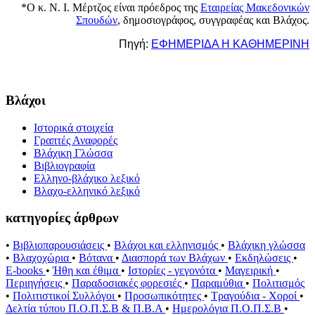
*Ο κ. Ν. Ι. Μέρτζος είναι πρόεδρος της
Εταιρείας Μακεδονικών
Σπουδών
, δημοσιογράφος, συγγραφέας και Βλάχος.
Πηγή:
ΕΦΗΜΕΡΙΔΑ Η ΚΑΘΗΜΕΡΙΝΗ
Βλάχοι
Ιστορικά στοιχεία
Γραπτές Αναφορές
Βλάχικη Γλώσσα
Βιβλιογραφία
Ελληνο-βλάχικο λεξικό
Βλαχο-ελληνικό λεξικό
κατηγορίες άρθρων
•
Βιβλιοπαρουσιάσεις
•
Βλάχοι και ελληνισμός
•
Βλάχικη γλώσσα
•
Βλαχοχώρια
•
Βότανα
•
Διασπορά των Βλάχων
•
Εκδηλώσεις
•
E-books
•
Ήθη και έθιμα
•
Ιστορίες - γεγονότα
•
Μαγειρική
•
Περιηγήσεις
•
Παραδοσιακές φορεσιές
•
Παραμύθια
•
Πολιτισμός
•
Πολιτιστικοί Συλλόγοι
•
Προσωπικότητες
•
Τραγούδια - Χοροί
•
Δελτία τύπου Π.Ο.Π.Σ.Β & Π.Β.Α
•
Ημερολόγια Π.Ο.Π.Σ.Β
•