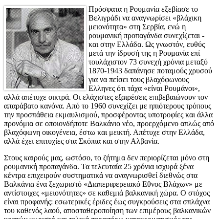
Πρόσφατα η Ρουμανία εξεβίασε το
Βελιγράδι να αναγνωρίσει «βλάχικη
μειονότητα» στη Σερβία, ενώ η
ρουμανική προπαγάνδα συνεχίζεται -
και στην Ελλάδα. Ως γνωστόν, ευθύς
μετά την ίδρυσή της η Ρουμανία επί
τουλάχιστον 73 συνεχή χρόνια μεταξύ
1870-1943 δαπάνησε ποταμούς χρυσού
για να πείσει τους βλαχόφωνους
Ελληνες ότι τάχα «είναι Ρουμάνοι»,
αλλά απέτυχε οικτρά. Οι ελάχιστες εξαιρέσεις επιβεβαιώνουν τον
απαράβατο κανόνα. Από το 1960 συνεχίζει με ηπιότερους τρόπους
την προσπάθεια εκμαυλισμού, προσφέροντας υποτροφίες και άλλα
προνόμια σε οποιονδήποτε Βαλκάνιο νέο, προερχόμενο απλώς από
βλαχόφωνη οικογένεια, έστω και μεικτή. Απέτυχε στην Ελλάδα,
αλλά έχει επιτυχίες στα Σκόπια και στην Αλβανία.
Στους καιρούς μας, ωστόσο, το ζήτημα δεν περιορίζεται μόνο στη
ρουμανική προπαγάνδα. Τα τελευταία 25 χρόνια ισχυρά ξένα
κέντρα επιχειρούν συστηματικά να αναγνωρισθεί διεθνώς στα
Βαλκάνια ένα ξεχωριστό «Διαπεριφερειακό Εθνος Βλάχων» με
αντίστοιχες «μειονότητες» σε καθεμιά βαλκανική χώρα. Ο στόχος
είναι προφανής: εσωτερικές έριδες έως συγκρούσεις στα σπλάχνα
του καθενός λαού, αποσταθεροποίηση των επιμέρους βαλκανικών