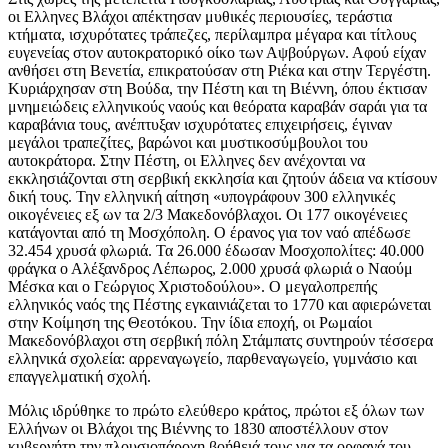
οι Ελληνες Βλάχοι απέκτησαν μυθικές περιουσίες, τεράστια
κτήματα, ισχυρότατες τράπεζες, περίλαμπρα μέγαρα και τίτλους
ευγενείας στον αυτοκρατορικό οίκο των Αψβούργων. Αφού είχαν
ανθήσει στη Βενετία, επικρατούσαν στη Ριέκα και στην Τεργέστη.
Κυριάρχησαν στη Βούδα, την Πέστη και τη Βιέννη, όπου έκτισαν
μνημειώδεις ελληνικούς ναούς και θεόρατα καραβάν σαράι για τα
καραβάνια τους, ανέπτυξαν ισχυρότατες επιχειρήσεις, έγιναν
μεγάλοι τραπεζίτες, βαρώνοι και μυστικοσύμβουλοι του
αυτοκράτορα. Στην Πέστη, οι Ελληνες δεν ανέχονται να
εκκλησιάζονται στη σερβική εκκλησία και ζητούν άδεια να κτίσουν
δική τους. Την ελληνική αίτηση «υπογράφουν 300 ελληνικές
οικογένειες εξ ων τα 2/3 Μακεδονόβλαχοι. Οι 177 οικογένειες
κατάγονται από τη Μοσχόπολη. Ο έρανος για τον ναό απέδωσε
32.454 χρυσά φλωριά. Τα 26.000 έδωσαν Μοσχοπολίτες: 40.000
φράγκα ο Αλέξανδρος Λέπωρος, 2.000 χρυσά φλωριά ο Ναούμ
Μέσκα και ο Γεώργιος Χριστοδούλου». Ο μεγαλοπρεπής
ελληνικός ναός της Πέστης εγκαινιάζεται το 1770 και αφιερώνεται
στην Κοίμηση της Θεοτόκου. Την ίδια εποχή, οι Ρωμαίοι
Μακεδονόβλαχοι στη σερβική πόλη Στάμπατς συντηρούν τέσσερα
ελληνικά σχολεία: αρρεναγωγείο, παρθεναγωγείο, γυμνάσιο και
επαγγελματική σχολή.
Μόλις ιδρύθηκε το πρώτο ελεύθερο κράτος, πρώτοι εξ όλων των
Ελλήνων οι Βλάχοι της Βιέννης το 1830 αποστέλλουν στον
κυβερνήτη την πλουσιοπάροχη βοήθειά τους για τα ορφανά του