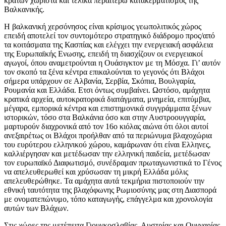
κρατών χωριστά και τελικά περαιτέρω κατακερματισμός της
Βαλκανικής.
Η βαλκανική χερσόνησος είναι κρίσιμος γεωπολιτικός χώρος
επειδή αποτελεί τον συντομότερο στρατηγικό διάδρομο προς/από
τα κοιτάσματα της Κασπίας και ελέγχει την ενεργειακή ασφάλεια
της Ευρωπαϊκής Ενωσης, επειδή τη διασχίζουν οι ενεργειακοί
αγωγοί, όπου αναμετρούνται η Ουάσιγκτον με τη Μόσχα. Γι’ αυτόν
τον σκοπό τα ξένα κέντρα επικαλούνται το γεγονός ότι Βλάχοι
σήμερα υπάρχουν σε Αλβανία, Σερβία, Σκόπια, Βουλγαρία,
Ρουμανία και Ελλάδα. Ετσι όντως συμβαίνει. Ωστόσο, αμάχητα
κρατικά αρχεία, αυτοκρατορικά διατάγματα, μνημεία, επιτύμβια,
μέγαρα, εμπορικά κέντρα και επιστημονικά συγγράμματα ξένων
ιστορικών, τόσο στα Βαλκάνια όσο και στην Αυστροουγγαρία,
μαρτυρούν διαχρονικά από τον 16ο κιόλας αιώνα ότι όλοι αυτοί
ανεξαιρέτως οι Βλάχοι προήλθαν από τα περιώνυμα βλαχοχώρια
του ευρύτερου ελληνικού χώρου, καμάρωναν ότι είναι Ελληνες,
καλλιέργησαν και μετέδωσαν την ελληνική παιδεία, μετέδωσαν
τον ευρωπαϊκό Διαφωτισμό, συνέδραμαν πρωταγωνιστικά το Γένος
να απελευθερωθεί και χρύσωσαν τη μικρή Ελλάδα μόλις
απελευθερώθηκε. Τα αμάχητα αυτά τεκμήρια πιστοποιούν την
εθνική ταυτότητα της βλαχόφωνης Ρωμιοσύνης μας στη Διασπορά
με ονοματεπώνυμο, τόπο καταγωγής, επάγγελμα και χρονολογία
αυτών των Βλάχων.
Στις χώρες της μετέπειτα Γιουγκοσλαβίας, Αυστρίας και Ουγγαρίας,