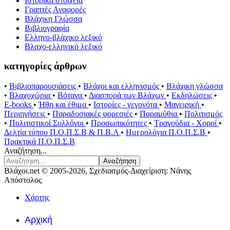
Ιστορικά στοιχεία
Γραπτές Αναφορές
Βλάχικη Γλώσσα
Βιβλιογραφία
Ελληνο-βλάχικο λεξικό
Βλαχο-ελληνικό λεξικό
κατηγορίες άρθρων
•
Βιβλιοπαρουσιάσεις
•
Βλάχοι και ελληνισμός
•
Βλάχικη γλώσσα
•
Βλαχοχώρια
•
Βότανα
•
Διασπορά των Βλάχων
•
Εκδηλώσεις
•
E-books
•
Ήθη και έθιμα
•
Ιστορίες - γεγονότα
•
Μαγειρική
•
Περιηγήσεις
•
Παραδοσιακές φορεσιές
•
Παραμύθια
•
Πολιτισμός
•
Πολιτιστικοί Συλλόγοι
•
Προσωπικότητες
•
Τραγούδια - Χοροί
•
Δελτία τύπου Π.Ο.Π.Σ.Β & Π.Β.Α
•
Ημερολόγια Π.Ο.Π.Σ.Β
•
Πρακτικά Π.Ο.Π.Σ.Β
Αναζήτηση...
Αναζήτηση
Βλάχοι.net © 2005-2026, Σχεδιασμός-Διαχείριση: Νάνης
Απόστολος
Χάρτης
Αρχική