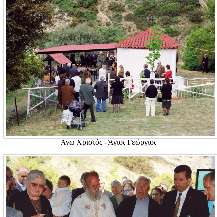
Ανω Χριστός - Άγιος Γεώργιος