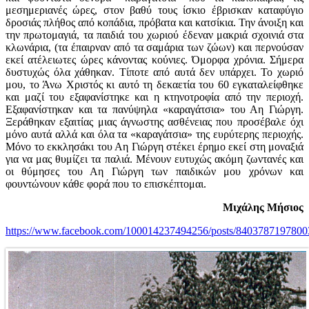
μεσημεριανές ώρες, στον βαθύ τους ίσκιο έβρισκαν καταφύγιο
δροσιάς πλήθος από κοπάδια, πρόβατα και κατσίκια. Την άνοιξη και
την πρωτομαγιά, τα παιδιά του χωριού έδεναν μακριά σχοινιά στα
κλωνάρια, (τα έπαιρναν από τα σαμάρια των ζώων) και περνούσαν
εκεί ατέλειωτες ώρες κάνοντας κούνιες. Όμορφα χρόνια. Σήμερα
δυστυχώς όλα χάθηκαν. Τίποτε από αυτά δεν υπάρχει. Το χωριό
μου, το Άνω Χριστός κι αυτό τη δεκαετία του 60 εγκαταλείφθηκε
και μαζί του εξαφανίστηκε και η κτηνοτροφία από την περιοχή.
Εξαφανίστηκαν και τα πανύψηλα «καραγάτσια» του Αη Γιώργη.
Ξεράθηκαν εξαιτίας μιας άγνωστης ασθένειας που προσέβαλε όχι
μόνο αυτά αλλά και όλα τα «καραγάτσια» της ευρύτερης περιοχής.
Μόνο το εκκλησάκι του Αη Γιώργη στέκει έρημο εκεί στη μοναξιά
για να μας θυμίζει τα παλιά. Μένουν ευτυχώς ακόμη ζωντανές και
οι θύμησες του Αη Γιώργη των παιδικών μου χρόνων και
φουντώνουν κάθε φορά που το επισκέπτομαι.
Μιχάλης Μήσιος
https://www.facebook.com/100014237494256/posts/8403787197800