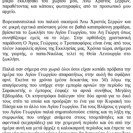
μικρό εκκλησάκι του χωριού μου, Άνω Χριστός Σερρών,
παραθέτοντας και κάποιες φωτογραφίες από το προσωπικό μου
αρχείο.
Βορειοανατολικά του παλιού οικισμού Άνω Χριστός Σερρών και
σε μικρή σχετικά απόσταση μέσα σε βαθιά καταπράσινη χαράδρα,
βρίσκεται το ξωκλήσι του Αγίου Γεωργίου, του Αη Γιώργη όπως
συνηθίζουμε εμείς να το λέμε. Στην ορθόδοξη χριστιανική
παράδοση Ο Άγιος Γεώργιος ο Τροπαιοφόρος είναι ένας από τους
πλέον λαοφιλείς αγίους της Εκκλησίας μας. Χρόνια τώρα, ανήμερα
της γιορτής, ο παπα-Νικόλας τελεί τη Θεία Λειτουργία στο
ξωκλήσι.
Παλιά σαν σήμερα στο χωριό όλοι όσοι είχαν κοπάδι πρόβατα την
ημέρα του Αγίου Γεωργίου απαραιτήτως στην αυλή θα σφάζανε
αρνί. Εκείνα τα χρόνια (μέσα δεκαετίας του 50) λόγω της
απαγόρευσης που υπήρχε στην εμπορία αρνιών την περίοδο της
Σαρακοστής ο έμπορος έσφαζε τα αρνιά συνήθως Μεγάλη
Εβδομάδα. Οι κτηνοτρόφοι διάλεγαν τότε δύο αρνιά για το δικό
τους σπίτι τα οποία και προόριζαν το ένα για την Κυριακή του
Πάσχα και το άλλο του Αγίου Γεωργίου. Για τους Βλάχους η γιορτή
του Αγίου Γεωργίου παλιά σηματοδοτούσε επίσης και τη λήξη της
συμφωνίας που υπήρχε ανάμεσα στους τσομπάνηδες και τα
αφεντικά (κεχαγιάδες) για την χειμερινή περίοδο και ότι από την
ημέρα αυτή και μετά άρχιζε η καλοκαιρινή περίοδος και έπρεπε να