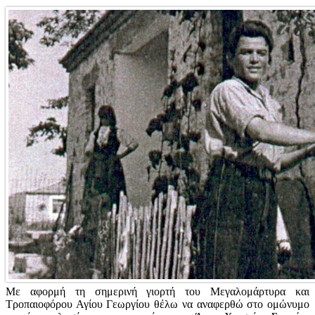
Με αφορμή τη σημερινή γιορτή του Μεγαλομάρτυρα και
Τροπαιοφόρου Αγίου Γεωργίου θέλω να αναφερθώ στο ομώνυμο