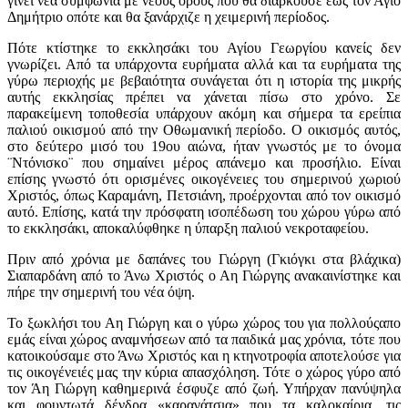
γίνει νέα συμφωνία με νέους όρους που θα διαρκούσε έως τον Άγιο
Δημήτριο οπότε και θα ξανάρχιζε η χειμερινή περίοδος.
Πότε κτίστηκε το εκκλησάκι του Αγίου Γεωργίου κανείς δεν
γνωρίζει. Από τα υπάρχοντα ευρήματα αλλά και τα ευρήματα της
γύρω περιοχής με βεβαιότητα συνάγεται ότι η ιστορία της μικρής
αυτής εκκλησίας πρέπει να χάνεται πίσω στο χρόνο. Σε
παρακείμενη τοποθεσία υπάρχουν ακόμη και σήμερα τα ερείπια
παλιού οικισμού από την Οθωμανική περίοδο. Ο οικισμός αυτός,
στο δεύτερο μισό του 19ου αιώνα, ήταν γνωστός με το όνομα
¨Ντόνισκο¨ που σημαίνει μέρος απάνεμο και προσήλιο. Είναι
επίσης γνωστό ότι ορισμένες οικογένειες του σημερινού χωριού
Χριστός, όπως Καραμάνη, Πετσιάνη, προέρχονται από τον οικισμό
αυτό. Επίσης, κατά την πρόσφατη ισοπέδωση του χώρου γύρω από
το εκκλησάκι, αποκαλύφθηκε η ύπαρξη παλιού νεκροταφείου.
Πριν από χρόνια με δαπάνες του Γιώργη (Γκιόγκι στα βλάχικα)
Σιαπαρδάνη από το Άνω Χριστός ο Αη Γιώργης ανακαινίστηκε και
πήρε την σημερινή του νέα όψη.
Το ξωκλήσι του Αη Γιώργη και ο γύρω χώρος του για πολλούςαπο
εμάς είναι χώρος αναμνήσεων από τα παιδικά μας χρόνια, τότε που
κατοικούσαμε στο Άνω Χριστός και η κτηνοτροφία αποτελούσε για
τις οικογένειές μας την κύρια απασχόληση. Τότε ο χώρος γύρο από
τον Άη Γιώργη καθημερινά έσφυζε από ζωή. Υπήρχαν πανύψηλα
και φουντωτά δένδρα «καραγάτσια» που τα καλοκαίρια, τις