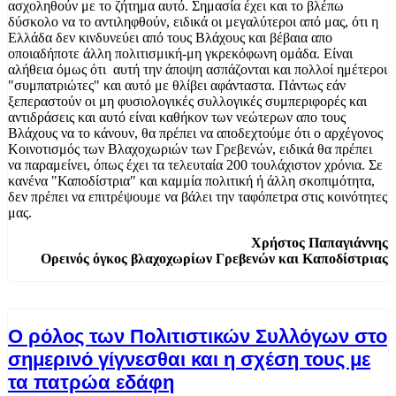
ασχοληθούν με το ζήτημα αυτό. Σημασία έχει και το βλέπω
δύσκολο να το αντιληφθούν, ειδικά οι μεγαλύτεροι από μας, ότι η
Ελλάδα δεν κινδυνεύει από τους Βλάχους και βέβαια απο
οποιαδήποτε άλλη πολιτισμική-μη γκρεκόφωνη ομάδα. Είναι
αλήθεια όμως ότι αυτή την άποψη ασπάζονται και πολλοί ημέτεροι
"συμπατριώτες" και αυτό με θλίβει αφάνταστα. Πάντως εάν
ξεπεραστούν οι μη φυσιολογικές συλλογικές συμπεριφορές και
αντιδράσεις και αυτό είναι καθήκον των νεώτερων απο τους
Βλάχους να το κάνουν, θα πρέπει να αποδεχτούμε ότι ο αρχέγονος
Κοινοτισμός των Βλαχοχωριών των Γρεβενών, ειδικά θα πρέπει
να παραμείνει, όπως έχει τα τελευταία 200 τουλάχιστον χρόνια. Σε
κανένα "Καποδίστρια" και καμμία πολιτική ή άλλη σκοπιμότητα,
δεν πρέπει να επιτρέψουμε να βάλει την ταφόπετρα στις κοινότητες
μας.
Χρήστος Παπαγιάννης
Ορεινός όγκος βλαχοχωρίων Γρεβενών και Καποδίστριας
Ο ρόλος των Πολιτιστικών Συλλόγων στο
σημερινό γίγνεσθαι και η σχέση τους με
τα πατρώα εδάφη