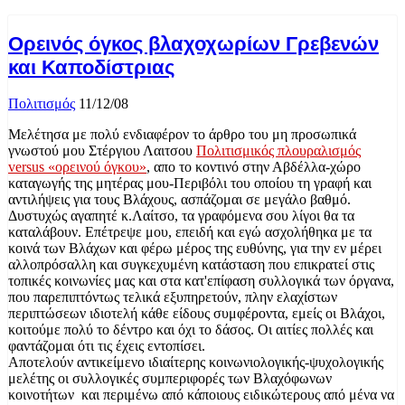
Ορεινός όγκος βλαχοχωρίων Γρεβενών
και Καποδίστριας
Πολιτισμός
11/12/08
Μελέτησα με πολύ ενδιαφέρον το άρθρο του μη προσωπικά
γνωστού μου Στέργιου Λαιτσου
Πολιτισμικός πλουραλισμός
versus «ορεινού όγκου»
, απο το κοντινό στην Αβδέλλα-χώρο
καταγωγής της μητέρας μου-Περιβόλι του οποίου τη γραφή και
αντιλήψεις για τους Βλάχους, ασπάζομαι σε μεγάλο βαθμό.
Δυστυχώς αγαπητέ κ.Λαίτσο, τα γραφόμενα σου λίγοι θα τα
καταλάβουν. Επέτρεψε μου, επειδή και εγώ ασχολήθηκα με τα
κοινά των Βλάχων και φέρω μέρος της ευθύνης, για την εν μέρει
αλλοπρόσαλλη και συγκεχυμένη κατάσταση που επικρατεί στις
τοπικές κοινωνίες μας και στα κατ'επίφαση συλλογικά των όργανα,
που παρεπιπτόντως τελικά εξυπηρετούν, πλην ελαχίστων
περιπτώσεων ιδιοτελή κάθε είδους συμφέροντα, εμείς οι Βλάχοι,
κοιτούμε πολύ το δέντρο και όχι το δάσος. Οι αιτίες πολλές και
φαντάζομαι ότι τις έχεις εντοπίσει.
Αποτελούν αντικείμενο ιδιαίτερης κοινωνιολογικής-ψυχολογικής
μελέτης οι συλλογικές συμπεριφορές των Βλαχόφωνων
κοινοτήτων και περιμένω από κάποιους ειδικώτερους από μένα να