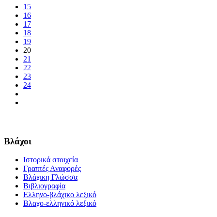
15
16
17
18
19
20
21
22
23
24
Βλάχοι
Ιστορικά στοιχεία
Γραπτές Αναφορές
Βλάχικη Γλώσσα
Βιβλιογραφία
Ελληνο-βλάχικο λεξικό
Βλαχο-ελληνικό λεξικό