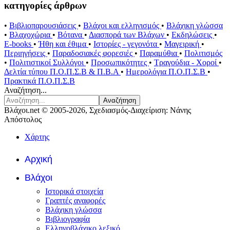
κατηγορίες άρθρων
•
Βιβλιοπαρουσιάσεις
•
Βλάχοι και ελληνισμός
•
Βλάχικη γλώσσα
•
Βλαχοχώρια
•
Βότανα
•
Διασπορά των Βλάχων
•
Εκδηλώσεις
•
E-books
•
Ήθη και έθιμα
•
Ιστορίες - γεγονότα
•
Μαγειρική
•
Περιηγήσεις
•
Παραδοσιακές φορεσιές
•
Παραμύθια
•
Πολιτισμός
•
Πολιτιστικοί Συλλόγοι
•
Προσωπικότητες
•
Τραγούδια - Χοροί
•
Δελτία τύπου Π.Ο.Π.Σ.Β & Π.Β.Α
•
Ημερολόγια Π.Ο.Π.Σ.Β
•
Πρακτικά Π.Ο.Π.Σ.Β
Αναζήτηση...
Αναζήτηση
Βλάχοι.net © 2005-2026, Σχεδιασμός-Διαχείριση: Νάνης
Απόστολος
Χάρτης
Αρχική
Βλάχοι
Ιστορικά στοιχεία
Γραπτές αναφορές
Βλάχικη γλώσσα
Βιβλιογραφία
Ελληνοβλάχικο λεξικό