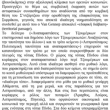
(βουνόκάμπος) στην αξιολογική κλίμακα των ορεινών κοινωνιών.
Προσεγγίζει το θέμα ως συμβολική έκφραση αυτών των
αντιφατικών συναισθημάτων που αναδύονται από την κομβική
θέση του Σ’ντζόρτζιου στην οριοθέτηση της εδαφικότητας του
Συρράκου, γεγονός που αποκτά ιδιαίτερη νοηματοδότηση αν
συνδεθεί με αυτό που ο Van Gennep αποκαλεί «εδαφική διάβαση»
(territorial passage).
Το δεύτερο («Αναπαραστάσεις των Τζουμέρκων στον
επιστημονικό και δημόσιο λόγο των Τζουμερκιωτών: Αναζητώντας
την ταυτότητα του άλλου») και το τρίτο κείμενο («Ασπροπόταμος:
Πολιτισμική ταυτότητα και αναπαραστάσεις») επιχειρούν να
κατανοήσουν τον τρόπο με τον οποίο συγκροτήθηκαν οι δύο
πλευρές της νότιας Πίνδου. Ο χώρος της νότιας Πίνδου είναι
κυρίαρχος στον αναπαραστατικό λόγο περί Τζουμέρκων και
Ασπροποτάμου. Αυτό είναι ιδιαίτερα αισθητό στο μυθικό λόγο,
που χαρακτηρίζεται από διαπερατότητα των ορίων, σε σημείο ώστε
το κοινό μυθολογικό υπόστρωμα να διαμορφώνει τις προϋποθέσεις
για τη μετουσίωση του φυσικού γεωγραφικού χώρου σε τόπο, σε
«ιδιαίτερο τόπο». Αναφερόμαστε στο μύθο για το μυθικό γενάρχη
Αθάμαντα, από τη μια μεριά, και στις παραδόσεις για τον
Ασπροπόταμο, από την άλλη. Και στις δυο περιπτώσεις είναι
κυρίαρχος ο ρόλος των ποταμών (Άραχθος, Λούρος,
Ασπροπόταμος, Πηνειός), που οργανώνουν οικονομικά και
κοινωνικά την περιοχή αλλά και συγκροτούν τα γεωγραφικά όρια
μιας ενότητας στη νότια Πίνδο. Στα δύο κείμενα υπογραμμίζονται