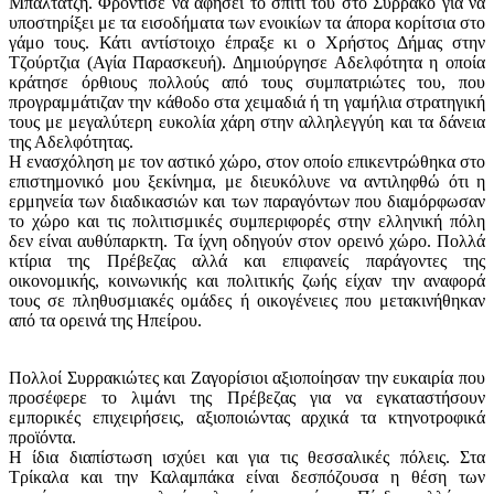
Μπαλτατζή. Φρόντισε να αφήσει το σπίτι του στο Συρράκο για να
υποστηρίξει με τα εισοδήματα των ενοικίων τα άπορα κορίτσια στο
γάμο τους. Κάτι αντίστοιχο έπραξε κι ο Χρήστος Δήμας στην
Τζούρτζια (Αγία Παρασκευή). Δημιούργησε Αδελφότητα η οποία
κράτησε όρθιους πολλούς από τους συμπατριώτες του, που
προγραμμάτιζαν την κάθοδο στα χειμαδιά ή τη γαμήλια στρατηγική
τους με μεγαλύτερη ευκολία χάρη στην αλληλεγγύη και τα δάνεια
της Αδελφότητας.
Η ενασχόληση με τον αστικό χώρο, στον οποίο επικεντρώθηκα στο
επιστημονικό μου ξεκίνημα, με διευκόλυνε να αντιληφθώ ότι η
ερμηνεία των διαδικασιών και των παραγόντων που διαμόρφωσαν
το χώρο και τις πολιτισμικές συμπεριφορές στην ελληνική πόλη
δεν είναι αυθύπαρκτη. Τα ίχνη οδηγούν στον ορεινό χώρο. Πολλά
κτίρια της Πρέβεζας αλλά και επιφανείς παράγοντες της
οικονομικής, κοινωνικής και πολιτικής ζωής είχαν την αναφορά
τους σε πληθυσμιακές ομάδες ή οικογένειες που μετακινήθηκαν
από τα ορεινά της Ηπείρου.
Πολλοί Συρρακιώτες και Ζαγορίσιοι αξιοποίησαν την ευκαιρία που
προσέφερε το λιμάνι της Πρέβεζας για να εγκαταστήσουν
εμπορικές επιχειρήσεις, αξιοποιώντας αρχικά τα κτηνοτροφικά
προϊόντα.
Η ίδια διαπίστωση ισχύει και για τις θεσσαλικές πόλεις. Στα
Τρίκαλα και την Καλαμπάκα είναι δεσπόζουσα η θέση των