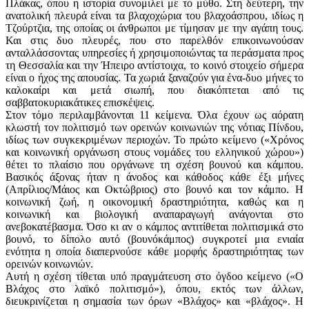
Πλάκας, όπου η ιστορία συνομιλεί με το μύθο. Στη δεύτερη, την
ανατολική πλευρά είναι τα βλαχοχώρια του βλαχοάσπρου, ιδίως η
Τζούρτζια, της οποίας οι άνθρωποι με τίμησαν με την αγάπη τους.
Και στις δυο πλευρές, που στο παρελθόν επικοινωνούσαν
ανταλλάσσοντας υπηρεσίες ή χρησιμοποιώντας τα περάσματα προς
τη Θεσσαλία και την Ήπειρο αντίστοιχα, το κοινό στοιχείο σήμερα
είναι ο ήχος της απουσίας. Τα χωριά ξαναζούν για ένα-δυο μήνες το
καλοκαίρι και μετά σιωπή, που διακόπτεται από τις
σαββατοκυριακάτικες επισκέψεις.
Στον τόμο περιλαμβάνονται 11 κείμενα. Όλα έχουν ως αόρατη
κλωστή τον πολιτισμό των ορεινών κοινωνιών της νότιας Πίνδου,
ιδίως των συγκεκριμένων περιοχών. Το πρώτο κείμενο («Χρόνος
και κοινωνική οργάνωση στους νομάδες του ελληνικού χώρου»)
θέτει το πλαίσιο που οργάνωνε τη σχέση βουνού και κάμπου.
Βασικός άξονας ήταν η άνοδος και κάθοδος κάθε έξι μήνες
(Απρίλιος/Μάιος και Οκτώβριος) στο βουνό και τον κάμπο. Η
κοινωνική ζωή, η οικονομική δραστηριότητα, καθώς και η
κοινωνική και βιολογική αναπαραγωγή ανάγονται στο
ανεβοκατέβασμα. Όσο κι αν ο κάμπος αντιτίθεται πολιτισμικά στο
βουνό, το δίπολο αυτό (βουνόκάμπος) συγκροτεί μια ενιαία
ενότητα η οποία διαπερνούσε κάθε μορφής δραστηριότητας των
ορεινών κοινωνιών.
Αυτή η σχέση τίθεται υπό πραγμάτευση στο όγδοο κείμενο («Ο
Βλάχος στο λαϊκό πολιτισμό»), όπου, εκτός των άλλων,
διευκρινίζεται η σημασία των όρων «Βλάχος» και «βλάχος». Η