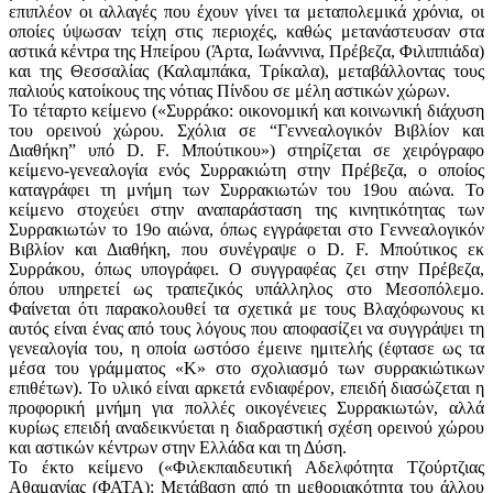
επιπλέον οι αλλαγές που έχουν γίνει τα μεταπολεμικά χρόνια, οι
οποίες ύψωσαν τείχη στις περιοχές, καθώς μετανάστευσαν στα
αστικά κέντρα της Ηπείρου (Άρτα, Ιωάννινα, Πρέβεζα, Φιλιππιάδα)
και της Θεσσαλίας (Καλαμπάκα, Τρίκαλα), μεταβάλλοντας τους
παλιούς κατοίκους της νότιας Πίνδου σε μέλη αστικών χώρων.
Το τέταρτο κείμενο («Συρράκο: οικονομική και κοινωνική διάχυση
του ορεινού χώρου. Σχόλια σε “Γεννεαλογικόν Βιβλίον και
Διαθήκη” υπό D. F. Μπούτικου») στηρίζεται σε χειρόγραφο
κείμενο-γενεαλογία ενός Συρρακιώτη στην Πρέβεζα, ο οποίος
καταγράφει τη μνήμη των Συρρακιωτών του 19ου αιώνα. Το
κείμενο στοχεύει στην αναπαράσταση της κινητικότητας των
Συρρακιωτών το 19ο αιώνα, όπως εγγράφεται στο Γεννεαλογικόν
Βιβλίον και Διαθήκη, που συνέγραψε ο D. F. Μπούτικος εκ
Συρράκου, όπως υπογράφει. Ο συγγραφέας ζει στην Πρέβεζα,
όπου υπηρετεί ως τραπεζικός υπάλληλος στο Μεσοπόλεμο.
Φαίνεται ότι παρακολουθεί τα σχετικά με τους Βλαχόφωνους κι
αυτός είναι ένας από τους λόγους που αποφασίζει να συγγράψει τη
γενεαλογία του, η οποία ωστόσο έμεινε ημιτελής (έφτασε ως τα
μέσα του γράμματος «Κ» στο σχολιασμό των συρρακιώτικων
επιθέτων). Το υλικό είναι αρκετά ενδιαφέρον, επειδή διασώζεται η
προφορική μνήμη για πολλές οικογένειες Συρρακιωτών, αλλά
κυρίως επειδή αναδεικνύεται η διαδραστική σχέση ορεινού χώρου
και αστικών κέντρων στην Ελλάδα και τη Δύση.
Το έκτο κείμενο («Φιλεκπαιδευτική Αδελφότητα Τζούρτζιας
Αθαμανίας (ΦΑΤΑ): Μετάβαση από τη μεθοριακότητα του άλλου