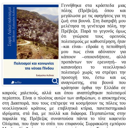
Γεννήθηκα στα κράσπεδα μιας
πόλης (Πρέβεζα), όπου και
μεγάλωσα με τις αφηγήσεις για τη
ζωή στα βουνά. Στη διατριβή μου
μελέτησα τη γενέτειρα πόλη, την
Πρέβεζα. Παρά το γεγονός όμως
ότι γνώρισα τους ορεινούς
πολιτισμούς με καθυστέρηση, ήταν
–και είναι– εδραία η πεποίθησή
μου πως είναι αδύνατον για
κάποιον –οποιονδήποτε, αλλά
προπάντων τον ερευνητή– να
κατανοήσει το νεοελληνικό
πολιτισμό χωρίς να στρέψει την
προσοχή του, έστω και ως
αναγνώστης, στα βουνά που
κράτησαν όρθια την Ελλάδα σε
καιρούς χαλεπούς, αλλά και όπου αναπτύχθηκαν πολιτισμοί
περίοπτοι. Είναι ο πλούτος αυτών των ανθρώπων, ο αποκτημένος
στη Διασπορά, που τους επέτρεψε να κοσμήσουν τις πόλεις του
νεοελληνικού κράτους με επιβλητικά κτίρια, πανεπιστημιακά
ιδρύματα, στά δια, με πολλά και διάφορα. Περπατώντας στην
παραλία της Πρέβεζας συναντούσα πάντα το τότε καφενείο
Ολύμπια, που ήταν το σπίτι του επιφανούς Συρρακιώτη εμπόρου