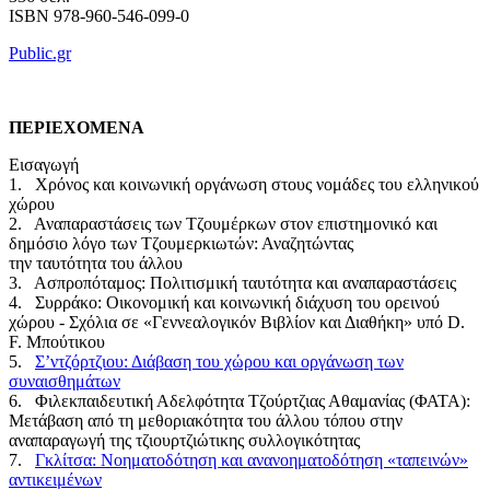
ISBN 978-960-546-099-0
Public.gr
ΠΕΡΙΕΧΟΜΕΝΑ
Εισαγωγή
1. Χρόνος και κοινωνική οργάνωση στους νομάδες του ελληνικού
χώρου
2. Αναπαραστάσεις των Τζουμέρκων στον επιστημονικό και
δημόσιο λόγο των Τζουμερκιωτών: Αναζητώντας
την ταυτότητα του άλλου
3. Ασπροπόταμος: Πολιτισμική ταυτότητα και αναπαραστάσεις
4. Συρράκο: Οικονομική και κοινωνική διάχυση του ορεινού
χώρου - Σχόλια σε «Γεννεαλογικόν Βιβλίον και Διαθήκη» υπό D.
F. Μπούτικου
5.
Σ’ντζόρτζιου: Διάβαση του χώρου και οργάνωση των
συναισθημάτων
6. Φιλεκπαιδευτική Αδελφότητα Τζούρτζιας Αθαμανίας (ΦΑΤΑ):
Μετάβαση από τη μεθοριακότητα του άλλου τόπου στην
αναπαραγωγή της τζιουρτζιώτικης συλλογικότητας
7.
Γκλίτσα: Νοηματοδότηση και ανανοηματοδότηση «ταπεινών»
αντικειμένων