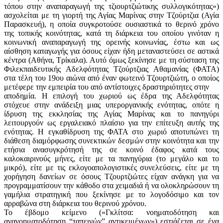
τόπου στην αναπαραγωγή της τζιουρτζιώτικης συλλογικότητας»)
ασχολείται με τη γιορτή της Αγίας Μαρίνας στην Τζούρτζια (Αγία
Παρασκευή), η οποία συγκροτούσε ουσιαστικά το θερινό χρόνο
της τοπικής κοινότητας, κατά τη διάρκεια του οποίου γινόταν η
κοινωνική αναπαραγωγή της ορεινής κοινωνίας, έστω και ως
αίσθηση καταγωγής για όσους είχαν ήδη μεταναστεύσει σε αστικά
κέντρα (Αθήνα, Τρίκαλα). Αυτό όμως ξεκίνησε με τη σύσταση της
Φιλεκπαιδευτικής Αδελφότητας Τζούρτζιας Αθαμανίας (ΦΑΤΑ)
στα τέλη του 19ου αιώνα από έναν φωτεινό Τζουρτζιώτη, ο οποίος
μετέφερε την εμπειρία του από αντίστοιχες δραστηριότητες στην
αποδημία. Η επιλογή του χωριού ως έδρα της Αδελφότητας
στόχευε στην ανάδειξη μιας υπεροργανικής ενότητας, οπότε η
ίδρυση της εκκλησίας της Αγίας Μαρίνας και το πανηγύρι
λειτουργούν ως εργαλειακό πλαίσιο για την επίτευξη αυτής της
ενότητας. Η εγκαθίδρυση της ΦΑΤΑ στο χωριό αποτυπώνει τη
διάθεση διαμόρφωσης συνεκτικών δεσμών στην κοινότητα και την
ετήσια ανασυγκρότησή της σε κοινό έδαφος κατά τους
καλοκαιρινούς μήνες, είτε με τα πανηγύρια (το μεγάλο και το
μικρό), είτε με τις εκλογοαπολογιστικές συνελεύσεις, είτε με τη
χορήγηση δανείων σε όσους Τζουρτζιώτες είχαν ανάγκη για να
προγραμματίσουν την κάθοδο στα χειμαδιά ή να ολοκληρώσουν τη
γαμήλια στρατηγική που ξεκίνησε με το λογοδόσιμο και τον
αρραβώνα στη διάρκεια του θερινού χρόνου.
Το έβδομο κείμενο («Γκλίτσα: νοηματοδότηση και
ανανοηματοδότηση “ταπεινών” αντικειμένων») εστιάζεται σε ένα