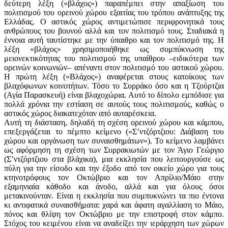
δεύτερη λέξη («βλάχος») παραπέμπει στην απαξίωση του
πολιτισμού του ορεινού χώρου εξαιτίας του τρόπου ανάπτυξης της
Ελλάδας. Ο αστικός χώρος αντιμετώπισε περιφρονητικά τους
ανθρώπους του βουνού αλλά και τον πολιτισμό τους. Σταδιακά η
έννοια αυτή ταυτίστηκε με την ύπαιθρο και τον πολιτισμό της. Η
λέξη «βλάχος» χρησιμοποιήθηκε ως συμπύκνωση της
μειονεκτικότητας του πολιτισμού της υπαίθρου –ειδικότερα των
ορεινών κοινωνιών– απέναντι στον πολιτισμό του αστικού χώρου.
Η πρώτη λέξη («Βλάχος») αναφέρεται στους κατοίκους των
βλαχόφωνων κοινοτήτων. Τόσο το Συρράκο όσο και η Τζούρτζια
(Αγία Παρασκευή) είναι βλαχοχώρια. Αυτό το δίπολο εμπόδισε για
πολλά χρόνια την εστίαση σε αυτούς τους πολιτισμούς, καθώς ο
αστικός χώρος διακατεχόταν από αυταρέσκεια.
Αυτή τη διάσταση, δηλαδή τη σχέση ορεινού χώρου και κάμπου,
επεξεργάζεται το πέμπτο κείμενο («Σ’ντζόρτζιου: Διάβαση του
χώρου και οργάνωση των συναισθημάτων»). Το κείμενο λαμβάνει
ως αφόρμηση τη σχέση των Συρρακιωτών με τον Άγιο Γεώργιο
(Σ’ντζόρτζιου στα βλάχικα), μια εκκλησία που λειτουργούσε ως
πύλη για την είσοδο και την έξοδο από τον οικείο χώρο για τους
κτηνοτρόφους τον Οκτώβριο και τον Απρίλιο/Μάιο στην
εξαμηνιαία κάθοδο και άνοδο, αλλά και για όλους όσοι
μετακινούνταν. Είναι η εκκλησία που συμπυκνώνει τα πιο έντονα
κι αντιφατικά συναισθήματα: χαρά και άφατη αγαλλίαση το Μάιο,
πόνος και θλίψη τον Οκτώβριο με την επιστροφή στον κάμπο.
Στόχος του κειμένου είναι να αναδείξει την ιεράρχηση των χώρων