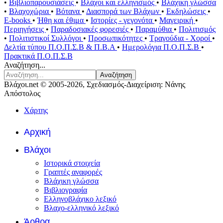
•
Βιβλιοπαρουσιάσεις
•
Βλάχοι και ελληνισμός
•
Βλάχικη γλώσσα
•
Βλαχοχώρια
•
Βότανα
•
Διασπορά των Βλάχων
•
Εκδηλώσεις
•
E-books
•
Ήθη και έθιμα
•
Ιστορίες - γεγονότα
•
Μαγειρική
•
Περιηγήσεις
•
Παραδοσιακές φορεσιές
•
Παραμύθια
•
Πολιτισμός
•
Πολιτιστικοί Συλλόγοι
•
Προσωπικότητες
•
Τραγούδια - Χοροί
•
Δελτία τύπου Π.Ο.Π.Σ.Β & Π.Β.Α
•
Ημερολόγια Π.Ο.Π.Σ.Β
•
Πρακτικά Π.Ο.Π.Σ.Β
Αναζήτηση...
Αναζήτηση
Βλάχοι.net © 2005-2026, Σχεδιασμός-Διαχείριση: Νάνης
Απόστολος
Χάρτης
Αρχική
Βλάχοι
Ιστορικά στοιχεία
Γραπτές αναφορές
Βλάχικη γλώσσα
Βιβλιογραφία
Ελληνοβλάχικο λεξικό
Βλαχο-ελληνικό λεξικό
Άρθρα