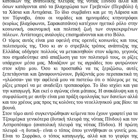
κατοίκων της ανατολικής πλευράς της νότιας Πίνδου αλλά και
όσων κατάγονται από τα βλαχοχώρια των Γρεβενών (Περιβόλι) ή
τα Χάσια και Αντιχάσια. Το ίδιο συμβαίνει και με τη Λάρισα και
τον Τύρναβο, όπου οι νομάδες και ημινομάδες κτηνοτρόφοι
(κυρίως βλαχόφωνοι, Σαρακατσάνοι) κατέχουν ηγετικό ρόλο στην
κοινωνική, οικονομική και πολιτική ζωή των συγκεκριμένων
πόλεων. Αντίστοιχες αναλογίες επισημαίνονται και στο Βόλο.
Ο τόμος αυτός είναι μια οφειλή στις ορεινές κοινωνίες και τους
πολιτισμούς της. Όσο κι αν ο στρεβλός τρόπος ανάπτυξης της
Ελλάδας οδήγησε πολλούς να μετακινηθούν στον κάμπο, γεγονός
που σημαδεύτηκε από απαξίωση για τον πολιτισμό τους, οι ρίζες
υπάρχουν μέσα μας. Μοιάζουν με τις αγριάδες που φυτρώνουν
στον κήπο μου. Όσο κι προσπαθώ να τις ξεριζώσω, αυτές
ξεπετάγονται και ξαναφουντώνουν, βγάζοντάς μου περιπαικτικά τη
«γλώσσα» για την αφέλειά μου να πιστεύω ότι ο πόλεμος με τις
ρίζες μπορεί να με αναδείξει τροπαιοφόρο. Το ίδιο ισχύει και για
την καταγωγή. Και εκεί ο αγώνας είναι μάταιος. Η ανακάλυψη και η
συμφιλίωση με αυτήν είναι μια πράξη ομολογίας των δανείων αλλά
και του χρέους μας προς τις κολόνες του νεοελληνικού μας βίου: τα
βουνά.
Στον τόμο αυτό συγκεντρώθηκαν κείμενα που έχουν γραφτεί για τα
Τζουμέρκα γενικότερα (δυτική πλευρά της νότιας Πίνδου) και τον
Ασπροπόταμο (ανατολική πλευρά της νότιας Πίνδου). Η πρώτη
πλευρά –η δυτική– είναι ο τόπος όπου γεννήθηκαν οι γονείς μου.
Είναι το Συρράκο, ο τόπος καταγωγής, αλλά και το γεφύρι της