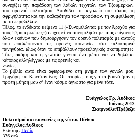
συνεχίζει την παράδοση των λαϊκών τεχνιτών των Τζουμέρκων,
του ορεινού πολιτισμού. Αποδίδει το μεγαλείο του τόπου, τη
σφριγηλότητα και την καθαρότητα των προσώπων, τη συμφιλίωση
με το περιβάλλον.
Τέλος, το ενδέκατο κείμενο 11 («Συνομιλώντας με τον Άραχθο για
τους Τζουμερκιώτες») επιχειρεί να συνομιλήσει με τους επίγονους
όλων εκείνων που δημιούργησαν τον ορεινό πολιτισμό: με αυτούς
που επισκέπτονται τις ορεινές κοινωνίες στα καλοκαιρινά
πανηγύρια, ιδίως όταν το επιβάλλουν προεκλογικές σκοπιμότητες.
Τότε, ακόμη και η γκλίτσα γίνεται ένα μέσο για να δηλώσει
κάποιος αλληλέγγυος με τις ορεινές κοι
νωνίες.
Το βιβλίο αυτό είναι αφιερωμένο στη μνήμη των γονιών μου,
Γρηγόρη και Κωνσταντίνας. Οι ιστορίες τους για τα βουνά ήταν η
πρώτη μύησή μου σ’ έναν κόσμο άγνωστο για μένα τότε.
Ευάγγελος Γρ. Αυδίκος
Ιούνιος 2012
Σκαμνούλα/Πρέβεζα
Πολιτισμοί και κοινωνίες της νότιας Πίνδου
Ευάγγελος Αυδίκος
Εκδότης:
Πεδίο
336 σελ.