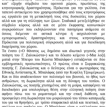
κατ’ εξοχήν σύμβολο του ορεινού χώρου, πρωτίστως της
κτηνοτροφικής δραστηριότητας. Πρόκειται για την γκλίτσα, ένα
ταπεινό αντικείμενο που χρησιμοποιήθηκε από τους κτηνοτρόφους
ως εργαλείο για τη μετακίνησή τους στις δυσκολίες του χώρου
αλλά και για τη σύλληψη των ζώων. Σταδιακά μετεξελίχθηκε σε
σύμβολο κύρους αλλά και σε μέσο έκφρασης κοινωνικών
συγκρούσεων που εκδηλώνονταν στα πανηγύρια ανάμεσα σε
όσους διέμεναν σε αστικά κέντρα ή ασχολούνταν με
εμπορευματικές δραστηριότητες και στους κτηνοτρόφους.
Πρόκειται για πολιτισμική σύγκρουση αλλά και για διεκδίκηση
διαχείρισης του χώρου.
Τα ένατο («Ο θάνατος ως δημόσιο και ιδιωτικό γεγονός στην
ποίηση του Γ. Ζαλοκώστα») και το δέκατο κείμενο («Μια λοξή
ματιά στην Ήπειρο του Κώστα Μπαλάφα») εστιάζονται σε δύο
εμβληματικές προσωπικότητες. Ο πρώτος είναι ο Συρρακιώτης
ποιητής Γ. Ζαλοκώστας και ο δεύτερος είναι ο φωτογράφος της
Εθνικής Αντίστασης Κ. Μπαλάφας (από την Κυψέλη Τζουμέρκων).
Και οι δύο αναδεικνύουν τον πολιτισμό του βουνού, το ήθος των
ανθρώπων, τη δωρικότητα αλλά και τη δύναμη του τοπίου. Ο
Ζαλοκώστας, ως ποιητής χτυπημένος από τη μοίρα, καταφέρνει να
διεκδικήσει μια υπολογίσιμη θέση στην ελληνική ποίηση όταν
αφήνει πίσω του το ρομαντισμό και την επική διάθεση, και
προσφεύγει στη δωρικότητα του μοιρολογιού του τόπου καταγωγής
του για να θρηνήσει, με τρόπο σπαρακτικό αλλά και πειστικό, την
απώλεια των παιδιών του. Ο Μπαλάφας είναι ο καλλιτέχνης που