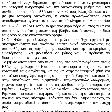
επιθέτου «Πίνας» δηλοποιεί την απόφασή του να ενεργοποιήσει
την ιστορική κληρονομιά και την οικογενειακή μνήμη που τον
συνδέει προσωπικά - αλλά και συνολικά τους ΒλαχοΣεσκλιώτες -
με μια ιστορική οικογένεια, η οποία πρωταγωνί­στησε στον
αντιοθωμανικό αγώνα στο επαναστατικό κίνημα του Λυκουρσίου
3
του 1878
. Εκεί οι Πιναίοι πλήρωσαν βαρύ φόρο αίματος αλλά και
υπέστησαν βαρύτατη οικονομική βλάβη, υποτάσσοντας το δικό
τους όφε­λος στο επαναστατικό όραμα.
Ο Χρ. Φώτου με εξέπληξε με τη μελέτη του. Έχει εργαστεί με
συστη­ματικότητα και συνέπεια επιστημονική αποφεύγοντας τις
υπερβολές και τις παγίδες της ευκολίας και της ατεκμηρίωτης
εξιστόρησης. Έχει μελετήσει σε βάθος και με πρόθεση να
διασταυρώσει τις πηγές του.
Το βιβλίο αποτελείται από πέντε μέρη, στα οποία αναφέρεται στους
Βλά­χους της Βορείου Ηπείρου με αναφορά στο χώρο και την
κοινωνική τους οργάνωση, καθώς και στην πολιτισμική (ήθη και
έθιμα) και επαγγελματική τους συμπεριφορά. Επιμένει -και σωστά-
στην αποτύπωση των εξαμηνιαίων κτηνοτροφικών διαδρομών,
γεγονός που φωτίζει και μέρος της πληθυσμιακής διασποράς των
Ριμένων / Βλάχων. Χρήσιμο είναι να γίνει μνεία στο τα­τουάζ στους
Ριμένους, μια πολιτισμική πρακτική, και πώς αυτή συνδέεται με το
πολιτισμικό τους σύστημα. Πρόκειται για ένα μοτίβο υπαρκτό, το
οποίο νοηματοδοτείται διαφορετικά -αναμενόμενο- στην εποχή
μας.
Το δεύτερο μέρος εστιάζει στη Μοσχόπολη, μια σημαντική πόλη,