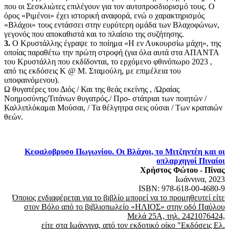
που οι Σεσκλιώτες επιλέγουν για τον αυτοπροσδιορισμό τους. Ο
όρος «Ριμένοι» έχει ιστορική αναφορά, ενώ ο χαρακτηρισμός
«Βλάχοι» τους εντάσσει στην ευρύτερη ομάδα των Βλαχοφώνων,
γεγο­νός που αποκαθιστά και το πλαίσιο της συζήτησης.
3.
Ο Κρυστάλλης έγραψε το ποίημα «Η εν Λυκουρσίω μάχη», της
οποίας παραθέτω την πρώτη στροφή (για όλα αυτά στα ΑΠΑΝΤΑ
του Κρυστάλλη που εκδίδονται, το ερχόμενο φθινόπωρο 2023 ,
από τις εκδόσεις Κ @ Μ. Σταμούλη, με επιμέλεια του
υποφαινόμενου).
Ω θυγατέρες του Διός / Και της θεάς εκείνης , /Ωραίας
Νοημοσύνης/Τιτάνων θυγατρός./ Προ- στάτριαι των ποιητών /
Καλλιπλόκαμαι Μούσαι, / Τα θέλγητρα σεις ούσαι / Των κραταιών
θεών.
Κεφαλοβρυσο Πωγωνίου. Οι Βλάχοι, το Μιτζηντέη και οι
οπλαρχηγοί Πιναίοι
Χρήστος Φώτου - Πίνας
Ιωάννινα, 2023
ISBN: 978-618-00-4680-9
Όποιος ενδιαφέρεται για το βιβλίο μπορεί να το προμηθευτεί είτε
στον Βόλο από το βιβλιοπωλείο «ΗΛΙΟΣ» στην οδό Παύλου
Μελά 25Α, τηλ. 2421076424,
είτε στα Ιωάννινα, από τον εκδοτικό οίκο "Εκδόσεις Ελ.