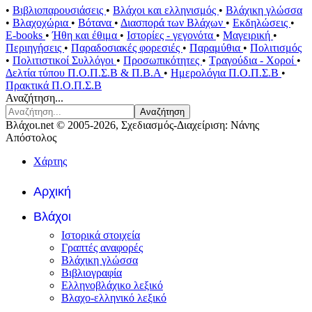
•
Βιβλιοπαρουσιάσεις
•
Βλάχοι και ελληνισμός
•
Βλάχικη γλώσσα
•
Βλαχοχώρια
•
Βότανα
•
Διασπορά των Βλάχων
•
Εκδηλώσεις
•
E-books
•
Ήθη και έθιμα
•
Ιστορίες - γεγονότα
•
Μαγειρική
•
Περιηγήσεις
•
Παραδοσιακές φορεσιές
•
Παραμύθια
•
Πολιτισμός
•
Πολιτιστικοί Συλλόγοι
•
Προσωπικότητες
•
Τραγούδια - Χοροί
•
Δελτία τύπου Π.Ο.Π.Σ.Β & Π.Β.Α
•
Ημερολόγια Π.Ο.Π.Σ.Β
•
Πρακτικά Π.Ο.Π.Σ.Β
Αναζήτηση...
Αναζήτηση
Βλάχοι.net © 2005-2026, Σχεδιασμός-Διαχείριση: Νάνης
Απόστολος
Χάρτης
Αρχική
Βλάχοι
Ιστορικά στοιχεία
Γραπτές αναφορές
Βλάχικη γλώσσα
Βιβλιογραφία
Ελληνοβλάχικο λεξικό
Βλαχο-ελληνικό λεξικό