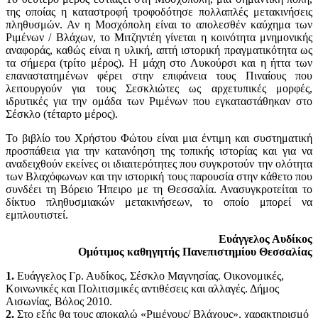
της οποί­ας η καταστροφή τροφοδότησε πολλαπλές μετακινήσεις
πληθυσμών. Αν η Μοσχόπολη είναι το απολεσθέν καύχημα των
Ριμένων / Βλάχων, το Μιτζη­ντέη γίνεται η κοινότητα μνημονικής
αναφοράς, καθώς είναι η υλική, απτή ιστορική πραγματικότητα ως
τα σήμερα (τρίτο μέρος). Η μάχη στο Λυκούρσι και η ήττα των
επαναστατημένων φέρει στην επιφάνεια τους Πιναίους που
λειτουργούν για τους Σεσκλιώτες ως αρχετυπικές μορφές,
ιδρυτικές για την ομάδα των Ριμένων που εγκαταστάθηκαν στο
Σέσκλο (τέταρτο μέρος).
Το βιβλίο του Χρήστου Φώτου είναι μια έντιμη και συστηματική
προ­σπάθεια για την κατανόηση της τοπικής ιστορίας και για να
αναδειχθούν εκείνες οι ιδιαιτερότητες που συγκροτούν την ολότητα
των Βλαχόφωνων και την ιστορική τους παρουσία στην κάθετο που
συνδέει τη Βόρειο Ήπειρο με τη Θεσσαλία. Ανασυγκροτείται το
δίκτυο πληθυσμιακών μετακινήσεων, το οποίο μπορεί να
εμπλουτιστεί.
Ευάγγελος Αυδίκος
Ομότιμος καθηγητής Πανεπιστημίου Θεσσαλίας
1.
Ευάγγελος Γρ. Αυδίκος, Σέσκλο Μαγνησίας. Οικονομικές,
Κοινωνικές και Πολιτι­σμικές αντιθέσεις και αλλαγές. Δήμος
Αισωνίας, Βόλος 2010.
2.
Στο εξής θα τους αποκαλώ «Ριμένους/ Βλάχους», χαρακτηρισμό