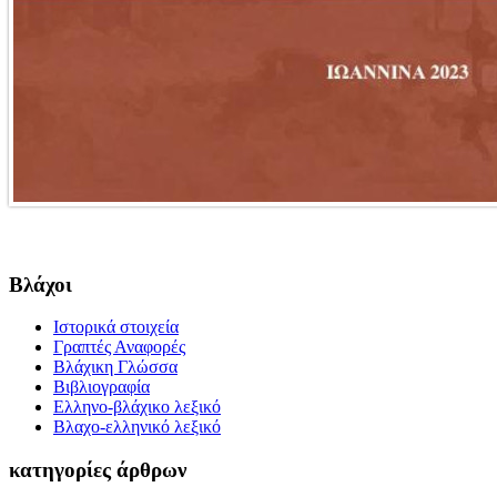
Βλάχοι
Ιστορικά στοιχεία
Γραπτές Αναφορές
Βλάχικη Γλώσσα
Βιβλιογραφία
Ελληνο-βλάχικο λεξικό
Βλαχο-ελληνικό λεξικό
κατηγορίες άρθρων