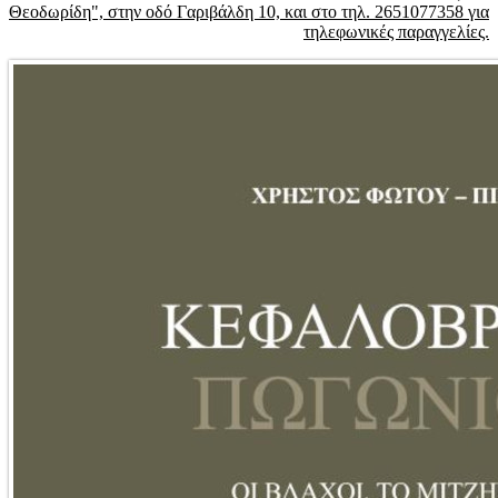
Θεοδωρίδη", στην οδό Γαριβάλδη 10, και στο τηλ. 2651077358 για
τηλεφωνικές παραγγελίες.