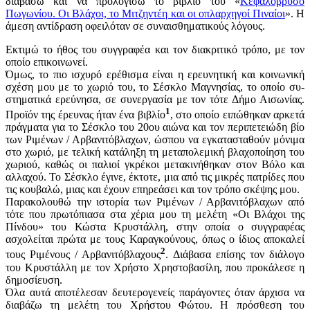
διαβάσω και να προλογίσω το βιβλίο του «
Κεφαλόβρυσο
Πωγωνίου. Οι Βλάχοι, το Μιτζηντέη και οι οπλαρχηγοί Πιναίοι
». Η
άμεση αντίδραση οφειλόταν σε συναι­σθηματικούς λόγους.
Εκτιμώ το ήθος του συγγραφέα και τον διακριτικό τρόπο, με τον
οποίο επικοινωνεί.
Όμως, το πιο ισχυρό ερέθισμα είναι η ερευνητική και κοινωνική
σχέση μου με το χωριό του, το Σέσκλο Μαγνησίας, το οποίο συ­
στηματικά ερεύνησα, σε συνεργασία με τον τότε Δήμο Αισωνίας.
1
Προϊόν της έρευνας ήταν ένα βιβλίο
, στο οποίο ειπώθηκαν αρκετά
πράγματα για το Σέ­σκλο του 20ου αιώνα και τον περιπετειώδη βίο
των Ριμένων / Αρβανιτόβλαχων, ώσπου να εγκατασταθούν μόνιμα
στο χωριό, με τελική κατάληξη τη με­ταπολεμική βλαχοποίηση του
χωριού, καθώς οι παλιοί γκρέκοι μετακινήθηκαν στον Βόλο και
αλλαχού. Το Σέσκλο έγινε, έκτοτε, μια από τις μικρές πατρίδες που
τις κουβαλώ, μιας και έχουν επηρεάσει και τον τρόπο σκέψης μου.
Παρακολουθώ την ιστορία των Ριμένων / Αρβανιτόβλαχων από
τότε που πρωτόπιασα στα χέρια μου τη μελέτη «Οι Βλάχοι της
Πίνδου» του Κώστα Κρυστάλλη, στην οποία ο συγγραφέας
ασχολείται πρώτα με τους Καραγκούνους, όπως ο ίδιος αποκαλεί
2
τους Ριμένους / Αρβανιτόβλαχους
. Διά­βασα επίσης τον διάλογο
του Κρυστάλλη με τον Χρήστο Χρηστοβασίλη, που προκάλεσε η
δημοσίευση.
Όλα αυτά αποτέλεσαν δευτερογενείς παράγοντες όταν άρχισα να
δια­βάζω τη μελέτη του Χρήστου Φώτου. Η πρόσθεση του