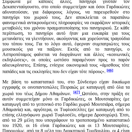
Σύμφωνα με κάποιες άλλες, πανηγύρι γινόταν τον
Δεκαπενταύγουστο, στο οποίο συμμετείχαν και όσοι Γαρδικιώτες
αδυνατούσαν, για διάφορους λόγους, να παρευρεθούν στο
πανηγύρι του χωριού τους. Δεν αποκλείεται οι παραπάνω
φαινομενικά αντικρουόμενες πληροφορίες να εκφράζουν ιστορικές
μεταβολές του χρόνου πραγματοποίησης του πανηγυριού. Σε κάθε
περίπτωση, το πανηγύρι αυτό ήταν μια ευκαιρία για τους
μετανάστες να γλεντήσουν, ακούγοντας και χορεύοντας τραγούδια
του τόπου τους. Για το λόγο αυτό, έφερναν συμπατριώτες τους
μουσικούς για να παίξουν. Εκτός από το πανηγύρι, ο
Ασπροπόταμος φαίνεται να διοργάνωνε και άλλες «κοινωνικές
εκδηλώσεις», οι οποίες ωστόσο παραμένουν προς το παρόν
αδιευκρίνιστες. Επίσης, ενίσχυε οικονομικά τους «άμισθους τότε
[46]
παπάδες και τις εκκλησίες που δεν είχαν τότε πόρους».
Με βάση το καταστατικό του, στο Σύνδεσμο είχαν δικαίωμα
εγγραφής οι οινοπαντοπώλες Πειραιώς με καταγωγή από όλα τα
[47]
χωριά του τέως Δήμου Αθαμάνων.
Ωστόσο, στην πράξη σε
αυτόν συμμετείχαν μόνο οι Γαρδικιώτες, οι Μουτσιαρίτες (με
καταγωγή από το γειτονικό στο Γαρδίκι χωριό Μουτσιάρα, σήμερα
Αθαμανία) και, αργότερα, οι Τυφλοσελίτες (με καταγωγή από το
επίσης ελληνόφωνο χωριό Τυφλοσέλι, σήμερα Δροσοχώρι). Έτσι,
από τα 29 μέλη που υπογράφουν το τροποποιημένο καταστατικό
του 1920, οι 16 είναι Γαρδικιώτες και οι 13 Μουτσιαρίτες.
Παρομοίως, από τα 8 μέλη του Διοικητικού Συμβουλίου, οι 4 είναι