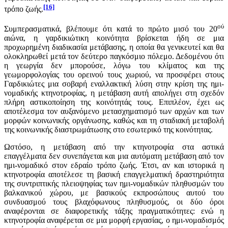
[16]
τρόπο ζωής.
ού
Συμπερασματικά, βλέπουμε ότι κατά το πρώτο μισό του 20
αιώνα, η γαρδικιώτικη κοινότητα βρίσκεται ήδη σε μια
προχωρημένη διαδικασία μετάβασης, η οποία θα γενικευτεί και θα
ολοκληρωθεί μετά τον δεύτερο παγκόσμιο πόλεμο. Δεδομένου ότι
η γεωργία δεν μπορούσε, λόγω του κλίματος και της
γεωμορφολογίας του ορεινού τους χωριού, να προσφέρει στους
Γαρδικιώτες μια σοβαρή εναλλακτική λύση στην κρίση της ημι-
νομαδικής κτηνοτροφίας, η μετάβαση αυτή απολήγει στη σχεδόν
πλήρη αστικοποίηση της κοινότητάς τους. Επιπλέον, έχει ως
αποτέλεσμα τον αυξανόμενο μετασχηματισμό των αρχών και των
μορφών κοινωνικής οργάνωσης, καθώς και τη σταδιακή μεταβολή
της κοινωνικής διαστρωμάτωσης στο εσωτερικό της κοινότητας.
Ωστόσο, η μετάβαση από την κτηνοτροφία στα αστικά
επαγγέλματα δεν συνεπάγεται και μια αυτόματη μετάβαση από τον
ημι-νομαδικό στον εδραίο τρόπο ζωής. Έτσι, αν και ιστορικά η
κτηνοτροφία αποτέλεσε τη βασική επαγγελματική δραστηριότητα
της συντριπτικής πλειοψηφίας των ημι-νομαδικών πληθυσμών του
βαλκανικού χώρου, με βασικούς εκπροσώπους αυτού του
συνδυασμού τους βλαχόφωνους πληθυσμούς, οι δύο όροι
αναφέρονται σε διαφορετικής τάξης πραγματικότητες: ενώ η
κτηνοτροφία αναφέρεται σε μια μορφή εργασίας, ο ημι-νομαδισμός