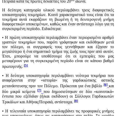
Πειραιά κατά τις πρώτες δεκαετίες του 20
αιώνα.
Η δεύτερη κατηγορία υλικού περιλαμβάνει τρεις διαφορετικές
υποκατηγορίες τεκμηρίων. Κοινό χαρακτηριστικό τους είναι ότι τα
τεκμήρια αυτά εκφράζουν τη βιωμένη ή τη δευτερογενή μνήμη
διαφορετικών υποκειμένων, καθώς και έναν αντίστοιχο λόγο για τη
συγκεκριμένη περίοδο. Ειδικότερα:
• Η πρώτη υποκατηγορία περιλαμβάνει έναν περιορισμένο αριθμό
γραπτών τεκμηρίων που, παρότι γράφτηκαν και εκδόθηκαν μετά
τον πόλεμο, οι συγγραφείς τους γεννήθηκαν και έζησαν το
μεγαλύτερο ή ένα σημαντικό τμήμα της ζωής τους πριν από αυτόν.
Έτσι, μπορούμε να υποθέσουμε ότι οι εμπειρίες που μας
μεταφέρουν για τη συγκεκριμένη περίοδο είναι σε κάποιο βαθμό
[5]
πρωτογενής.
• Η δεύτερη υποκατηγορία περιλαμβάνει νεότερα τεκμήρια που
αναφέρονται στην «ιστορία» της γαρδικιώτικης αστικής
[6]
μετανάστευσης πριν τον Πόλεμο. Πρόκειται για ένα βιβλίο
και
[7]
δύο μικρά κείμενα
που δημοσιεύτηκαν σε δύο «κοινοτικά»
έντυπα που εξέδιδαν (ή/και εκδίδουν) οι Σύλλογοι Γαρδικιωτών
[8]
Τρικάλων και Αθήνας/Πειραιά, αντίστοιχα.
• Η τελευταία υποκατηγορία περιλαμβάνει τις προφορικές μνήμες
των υποκειμένων, όπως τις καταγράψαμε στο πεδίο. Σε μεγάλο