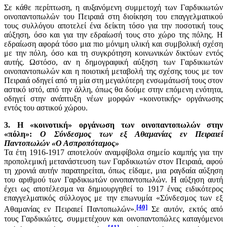
Σε κάθε περίπτωση, η αυξανόμενη συμμετοχή των Γαρδικιωτών
οινοπαντοπωλών του Πειραιά στη διοίκηση του επαγγελματικού
τους συλλόγου αποτελεί ένα δείκτη τόσο για την ποσοτική τους
αύξηση, όσο και για την εδραίωσή τους στο χώρο της πόλης. Η
εδραίωση αφορά τόσο μια πιο μόνιμη υλική και συμβολική σχέση
με την πόλη, όσο και τη συγκρότηση κοινωνικών δικτύων εντός
αυτής. Ωστόσο, αν η δημογραφική αύξηση των Γαρδικιωτών
οινοπαντοπωλών και η ποιοτική μεταβολή της σχέσης τους με τον
Πειραιά οδηγεί από τη μία στη μεγαλύτερη ενσωμάτωσή τους στον
αστικό ιστό, από την άλλη, όπως θα δούμε στην επόμενη ενότητα,
οδηγεί στην ανάπτυξη νέων μορφών «κοινοτικής» οργάνωσης
εντός του αστικού χώρου.
3. Η «κοινοτική» οργάνωση των οινοπαντοπωλών στην
«πόλη»:
Ο Σύνδεσμος των εξ Αθαμανίας εν Πειραιεί
Παντοπωλών «Ο Ασπροπόταμος»
Τα έτη 1916-1917 αποτελούν αναμφίβολα σημείο καμπής για την
προπολεμική μετανάστευση των Γαρδικιωτών στον Πειραιά, αφού
τη χρονιά αυτήν παρατηρείται, όπως είδαμε, μια ραγδαία αύξηση
του αριθμού των Γαρδικιωτών οινοπαντοπωλών. Η αύξηση αυτή
έχει ως αποτέλεσμα να δημιουργηθεί το 1917 ένας ειδικότερος
επαγγελματικός σύλλογος με την επωνυμία «Σύνδεσμος των εξ
[40]
Αθαμανίας εν Πειραιεί Παντοπωλών».
Σε αυτόν, εκτός από
τους Γαρδικιώτες, συμμετέχουν και οινοπαντοπώλες καταγόμενοι