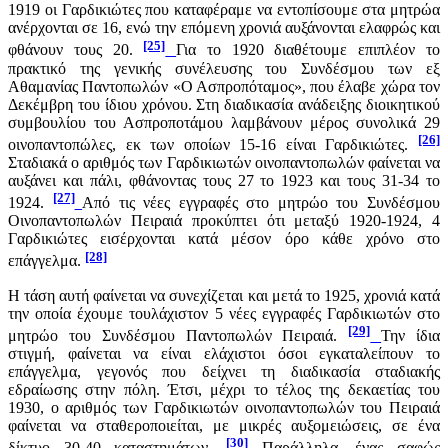
1919 οι Γαρδικιώτες που καταφέραμε να εντοπίσουμε στα μητρώα
ανέρχονται σε 16, ενώ την επόμενη χρονιά αυξάνονται ελαφρώς και
[25]
φθάνουν τους 20.
Για το 1920 διαθέτουμε επιπλέον το
πρακτικό της γενικής συνέλευσης του Συνδέσμου των εξ
Αθαμανίας Παντοπωλών «Ο Ασπροπόταμος», που έλαβε χώρα τον
Δεκέμβρη του ίδιου χρόνου. Στη διαδικασία ανάδειξης διοικητικού
συμβουλίου του Ασπροποτάμου λαμβάνουν μέρος συνολικά 29
[26]
οινοπαντοπώλες, εκ των οποίων 15-16 είναι Γαρδικιώτες.
Σταδιακά ο αριθμός των Γαρδικιωτών οινοπαντοπωλών φαίνεται να
αυξάνει και πάλι, φθάνοντας τους 27 το 1923 και τους 31-34 το
[27]
1924.
Από τις νέες εγγραφές στο μητρώο του Συνδέσμου
Οινοπαντοπωλών Πειραιά προκύπτει ότι μεταξύ 1920-1924, 4
Γαρδικιώτες εισέρχονται κατά μέσον όρο κάθε χρόνο στο
[28]
επάγγελμα.
Η τάση αυτή φαίνεται να συνεχίζεται και μετά το 1925, χρονιά κατά
την οποία έχουμε τουλάχιστον 5 νέες εγγραφές Γαρδικιωτών στο
[29]
μητρώο του Συνδέσμου Παντοπωλών Πειραιά.
Την ίδια
στιγμή, φαίνεται να είναι ελάχιστοι όσοι εγκαταλείπουν το
επάγγελμα, γεγονός που δείχνει τη διαδικασία σταδιακής
εδραίωσης στην πόλη. Έτσι, μέχρι το τέλος της δεκαετίας του
1930, ο αριθμός των Γαρδικιωτών οινοπαντοπωλών του Πειραιά
φαίνεται να σταθεροποιείται, με μικρές αυξομειώσεις, σε ένα
[30]
δίκτυο 30-40 καταστημάτων.
Παράλληλα, ένας σαφώς