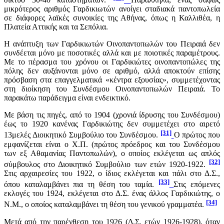
μικρότερος αριθμός Γαρδικιωτών ανοίγει σταδιακά παντοπωλεία
σε διάφορες λαϊκές συνοικίες της Αθήνας, όπως η Καλλιθέα, η
Πλατεία Αττικής και τα Σεπόλια.
Η ανάπτυξη των Γαρδικιωτών Οινοπαντοπωλών του Πειραιά δεν
συνδέεται μόνο με ποσοτικές αλλά και με ποιοτικές παραμέτρους.
Με το πέρασμα του χρόνου οι Γαρδικιώτες οινοπαντοπώλες της
πόλης δεν αυξάνονται μόνο σε αριθμό, αλλά αποκτούν επίσης
πρόσβαση στα επαγγελματικά «κέντρα εξουσίας», συμμετέχοντας
στη διοίκηση του Συνδέσμου Οινοπαντοπωλών Πειραιά. Το
παρακάτω παράδειγμα είναι ενδεικτικό.
Με βάση τις πηγές, από το 1904 (χρονιά ίδρυσης του Συνδέσμου)
έως το 1920 κανένας Γαρδικιώτης δεν συμμετέχει στο αιρετό
[31]
13μελές Διοικητικό Συμβούλιο του Συνδέσμου.
Ο πρώτος που
εμφανίζεται είναι ο Χ.Π. (πρώτος πρόεδρος και του Συνδέσμου
των εξ Αθαμανίας Παντοπωλών), ο οποίος εκλέγεται ως απλός
[32]
σύμβουλος στο Διοικητικό Συμβούλιο των ετών 1920-1922.
Στις αρχαιρεσίες του 1922, ο ίδιος εκλέγεται και πάλι στο Δ.Σ.,
[33]
όπου καταλαμβάνει πια τη θέση του ταμία.
Στις επόμενες
εκλογές του 1924, εκλέγεται στο Δ.Σ. ένας άλλος Γαρδικιώτης, ο
[34]
Ν.Μ., ο οποίος καταλαμβάνει τη θέση του γενικού γραμματέα.
Μετά από την παρένθεση του 1926 (Δ.Σ. ετών 1926-1928), όταν