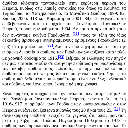
διαθέτει ιδιόκτητα παντοπωλεία στην ευρύτερη περιοχή του
Πειραιά, κυρίως στις λαϊκές συνοικίες του όπως τα Καμίνια, τα
Ταμπούρια, το Χατζηκυριάκειο, τα Μανιάτικα (Σπύρος 1999: 82,
Σπύρος 2005: 118 και Καραμήτρου 2001: 84). Το γεγονός αυτό
επιβεβαιώνουν και τα αρχεία του Συνδέσμου Παντοπωλών
Πειραιά, ο οποίος ιδρύθηκε το 1904. Αν και στα αρχικά μέλη του
[21]
δεν συναντάμε κανένα Γαρδικιώτη,
προς τα τέλη της ίδιας
δεκαετίας βρίσκουμε εγγεγραμμένους ορισμένους Γαρδικιώτες (2
[22]
ή 3) στα μητρώα του.
Από την ίδια πηγή προκύπτει ότι την
επόμενη δεκαετία ο αριθμός των Γαρδικιωτών αυξάνει κατά πολύ,
[23]
με χρονικό ορόσημο το 1916.
Βέβαια, οι ελλείψεις των πηγών
δεν μας επιτρέπουν ούτε σε αυτήν την περίπτωση να υπολογίσουμε
τον ακριβή αριθμό τους. Ωστόσο, το αρχειακό υλικό που
διαθέτουμε μπορεί να μας δώσει μια γενική εικόνα. Όμως, τα
αριθμητικά δεδομένα που παραθέτουμε είναι εντελώς ενδεικτικά
και αβέβαια, για λόγους που έχουμε ήδη περιγράψει.
Συγκεκριμένα, καταρχάς από την ανάλυση των μητρώων μελών
του Συνδέσμου Οινοπαντοπωλών Πειραιά, φαίνεται ότι τα έτη
1916-1917 ο αριθμός των Γαρδικιωτών οινοπαντοπωλών στον
[24]
Πειραιά αυξάνει και ξεπερνά πιθανώς τους 20 ή και τους 25.
Τη
συγκεκριμένη υπόθεση ενισχύει το γεγονός ότι, όπως φαίνεται,
μετά τη λήξη του Πρώτου Παγκοσμίου Πολέμου το 1918 ο
αριθμός των Γαρδικιωτών οινοπαντοπωλών μειώνεται και πάλι. Το