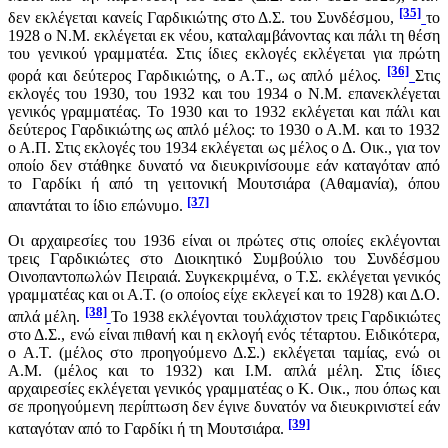
[35]
δεν εκλέγεται κανείς Γαρδικιώτης στο Δ.Σ. του Συνδέσμου,
το
1928 ο Ν.Μ. εκλέγεται εκ νέου, καταλαμβάνοντας και πάλι τη θέση
του γενικού γραμματέα. Στις ίδιες εκλογές εκλέγεται για πρώτη
[36]
φορά και δεύτερος Γαρδικιώτης, ο Α.Τ., ως απλό μέλος.
Στις
εκλογές του 1930, του 1932 και του 1934 ο Ν.Μ. επανεκλέγεται
γενικός γραμματέας. Το 1930 και το 1932 εκλέγεται και πάλι και
δεύτερος Γαρδικιώτης ως απλό μέλος: το 1930 ο Α.Μ. και το 1932
ο Α.Π. Στις εκλογές του 1934 εκλέγεται ως μέλος ο Δ. Οικ., για τον
οποίο δεν στάθηκε δυνατό να διευκρινίσουμε εάν καταγόταν από
το Γαρδίκι ή από τη γειτονική Μουτσιάρα (Αθαμανία), όπου
[37]
απαντάται το ίδιο επώνυμο.
Οι αρχαιρεσίες του 1936 είναι οι πρώτες στις οποίες εκλέγονται
τρεις Γαρδικιώτες στο Διοικητικό Συμβούλιο του Συνδέσμου
Οινοπαντοπωλών Πειραιά. Συγκεκριμένα, ο Τ.Σ. εκλέγεται γενικός
γραμματέας και οι Α.Τ. (ο οποίος είχε εκλεγεί και το 1928) και Δ.Ο.
[38]
απλά μέλη.
Το 1938 εκλέγονται τουλάχιστον τρεις Γαρδικιώτες
στο Δ.Σ., ενώ είναι πιθανή και η εκλογή ενός τέταρτου. Ειδικότερα,
ο Α.Τ. (μέλος στο προηγούμενο Δ.Σ.) εκλέγεται ταμίας, ενώ οι
Α.Μ. (μέλος και το 1932) και Ι.Μ. απλά μέλη. Στις ίδιες
αρχαιρεσίες εκλέγεται γενικός γραμματέας ο Κ. Οικ., που όπως και
σε προηγούμενη περίπτωση δεν έγινε δυνατόν να διευκρινιστεί εάν
[39]
καταγόταν από το Γαρδίκι ή τη Μουτσιάρα.