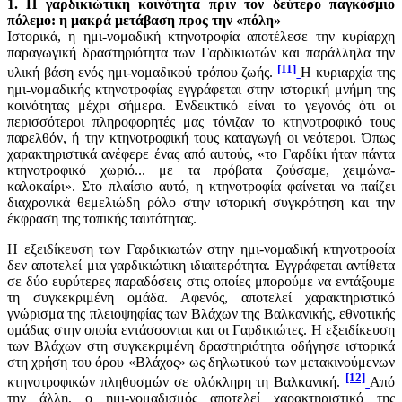
1. Η γαρδικιώτικη κοινότητα πριν τον δεύτερο παγκόσμιο
πόλεμο: η μακρά μετάβαση προς την «πόλη»
Ιστορικά, η ημι-νομαδική κτηνοτροφία αποτέλεσε την κυρίαρχη
παραγωγική δραστηριότητα των Γαρδικιωτών και παράλληλα την
[11]
υλική βάση ενός ημι-νομαδικού τρόπου ζωής.
Η κυριαρχία της
ημι-νομαδικής κτηνοτροφίας εγγράφεται στην ιστορική μνήμη της
κοινότητας μέχρι σήμερα. Ενδεικτικό είναι το γεγονός ότι οι
περισσότεροι πληροφορητές μας τόνιζαν το κτηνοτροφικό τους
παρελθόν, ή την κτηνοτροφική τους καταγωγή οι νεότεροι. Όπως
χαρακτηριστικά ανέφερε ένας από αυτούς, «το Γαρδίκι ήταν πάντα
κτηνοτροφικό χωριό... με τα πρόβατα ζούσαμε, χειμώνα-
καλοκαίρι». Στο πλαίσιο αυτό, η κτηνοτροφία φαίνεται να παίζει
διαχρονικά θεμελιώδη ρόλο στην ιστορική συγκρότηση και την
έκφραση της τοπικής ταυτότητας.
Η εξειδίκευση των Γαρδικιωτών στην ημι-νομαδική κτηνοτροφία
δεν αποτελεί μια γαρδικιώτικη ιδιαιτερότητα. Εγγράφεται αντίθετα
σε δύο ευρύτερες παραδόσεις στις οποίες μπορούμε να εντάξουμε
τη συγκεκριμένη ομάδα. Αφενός, αποτελεί χαρακτηριστικό
γνώρισμα της πλειοψηφίας των Βλάχων της Βαλκανικής, εθνοτικής
ομάδας στην οποία εντάσσονται και οι Γαρδικιώτες. Η εξειδίκευση
των Βλάχων στη συγκεκριμένη δραστηριότητα οδήγησε ιστορικά
στη χρήση του όρου «Βλάχος» ως δηλωτικού των μετακινούμενων
[12]
κτηνοτροφικών πληθυσμών σε ολόκληρη τη Βαλκανική.
Από
την άλλη, ο ημι-νομαδισμός αποτελεί χαρακτηριστικό της