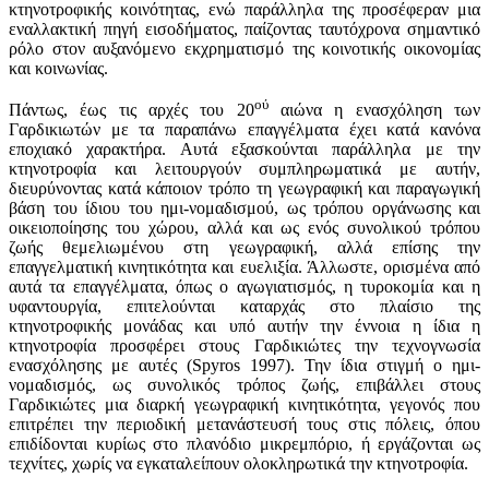
κτηνοτροφικής κοινότητας, ενώ παράλληλα της προσέφεραν μια
εναλλακτική πηγή εισοδήματος, παίζοντας ταυτόχρονα σημαντικό
ρόλο στον αυξανόμενο εκχρηματισμό της κοινοτικής οικονομίας
και κοινωνίας.
ού
Πάντως, έως τις αρχές του 20
αιώνα η ενασχόληση των
Γαρδικιωτών με τα παραπάνω επαγγέλματα έχει κατά κανόνα
εποχιακό χαρακτήρα. Αυτά εξασκούνται παράλληλα με την
κτηνοτροφία και λειτουργούν συμπληρωματικά με αυτήν,
διευρύνοντας κατά κάποιον τρόπο τη γεωγραφική και παραγωγική
βάση του ίδιου του ημι-νομαδισμού, ως τρόπου οργάνωσης και
οικειοποίησης του χώρου, αλλά και ως ενός συνολικού τρόπου
ζωής θεμελιωμένου στη γεωγραφική, αλλά επίσης την
επαγγελματική κινητικότητα και ευελιξία. Άλλωστε, ορισμένα από
αυτά τα επαγγέλματα, όπως ο αγωγιατισμός, η τυροκομία και η
υφαντουργία, επιτελούνται καταρχάς στο πλαίσιο της
κτηνοτροφικής μονάδας και υπό αυτήν την έννοια η ίδια η
κτηνοτροφία προσφέρει στους Γαρδικιώτες την τεχνογνωσία
ενασχόλησης με αυτές (Spyros 1997). Την ίδια στιγμή ο ημι-
νομαδισμός, ως συνολικός τρόπος ζωής, επιβάλλει στους
Γαρδικιώτες μια διαρκή γεωγραφική κινητικότητα, γεγονός που
επιτρέπει την περιοδική μετανάστευσή τους στις πόλεις, όπου
επιδίδονται κυρίως στο πλανόδιο μικρεμπόριο, ή εργάζονται ως
τεχνίτες, χωρίς να εγκαταλείπουν ολοκληρωτικά την κτηνοτροφία.