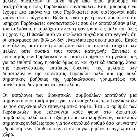
μελών, αποτελούν τη μόνη πηγή από όπου μπορούμε να
αναζητήσουμε τους Γαρδικιώτες παντοπώλες. Έτσι, μπορούμε να
έχουμε μια εικόνα για τους Γαρδικιώτες που εισέρχονται κάθε
χρόνο στο επάγγελμα. Βέβαια, από την έρευνα προκύπτει ότι
υπήρχαν Γαρδικιώτες οινοπαντοπώλες που δεν αποτελούσαν μέλη
του συλλόγου, ή τουλάχιστον δεν εμφανίζονται ως μέλη του όλες
τις χρονιές. Πιθανώς αυτό να οφείλεται συχνά και στο γεγονός ότι
οι καταγραφές των βιβλίων δεν είναι ιδιαίτερα συστηματικές. Εκτός
των άλλων, αυτά δεν εμπεριέχουν όλα τα ατομικά στοιχεία των
μελών, ούτε φυσικά τους τόπους καταγωγής. Συνεπώς ο
εντοπισμός των Γαρδικιωτών σε αυτά στηρίχθηκε στη γνώση μας
για τα επίθετά τους, η οποία όμως αν και σχετικά επαρκής, λόγω
της προγενέστερης επιτόπιας έρευνας, της μελέτης των
δημοτολογίων της κοινότητας Γαρδικίου αλλά και της πολύ
σημαντικής βοήθειας της γαρδικιώτισσας γραμματέως του
συνδέσμου, δεν μπορεί να είναι πλήρης.
Οι κατάλογοι των διοικητικών συμβουλίων αποτελούν μια
σημαντική «ποιοτική πηγή» για την ενασχόληση των Γαρδικιωτών
με τον συγκεκριμένο επαγγελματικό τομέα. Έτσι, ο αριθμός των
Γαρδικιωτών που εκλέγονται κάθε φορά στο διοικητικό
συμβούλιο, αλλά και το αξίωμα που καταλαμβάνουν, αποτελούν
σημαντικές ενδείξεις τόσο για τον συνολικό αριθμό όσο και για την
εδραίωση των Γαρδικιωτών στον συγκεκριμένο επαγγελματικό
χώρο.