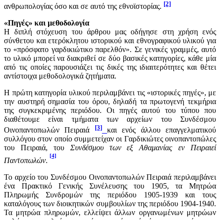
[2]
ανθρωπολογίας όσο και σε αυτό της εθνοϊστορίας.
«Πηγές» και μεθοδολογία
Η διπλή στόχευση του άρθρου μας οδήγησε στη χρήση ενός
σύνθετου και ετερόκλητου ιστορικού και εθνογραφικού υλικού για
το «πρόσφατο γαρδικιώτικο παρελθόν». Σε γενικές γραμμές, αυτό
το υλικό μπορεί να διακριθεί σε δύο βασικές κατηγορίες, κάθε μία
από τις οποίες παρουσιάζει τις δικές της ιδιαιτερότητες και θέτει
αντίστοιχα μεθοδολογικά ζητήματα.
Η πρώτη κατηγορία υλικού περιλαμβάνει τις «ιστορικές πηγές», με
την αυστηρή σημασία του όρου, δηλαδή τα πρωτογενή τεκμήρια
της συγκεκριμένης περιόδου. Οι πηγές αυτού του τύπου που
διαθέτουμε είναι τμήματα των αρχείων του Συνδέσμου
[3]
Οινοπαντοπωλών Πειραιά
και ενός άλλου επαγγελματικού
συλλόγου στον οποίο συμμετείχαν οι Γαρδικιώτες οινοπαντοπώλες
του Πειραιά, του
Συνδέσμου των εξ Αθαμανίας εν Πειραιεί
[4]
Παντοπωλών
.
Το αρχείο του Συνδέσμου Οινοπαντοπωλών Πειραιά περιλαμβάνει
ένα Πρακτικό Γενικής Συνέλευσης του 1905, τα Μητρώα
Πληρωμής Συνδρομών της περιόδου 1905-1939 και τους
καταλόγους των διοικητικών συμβουλίων της περιόδου 1904-1940.
Τα μητρώα πληρωμών, ελλείψει άλλων οργανωμένων μητρώων