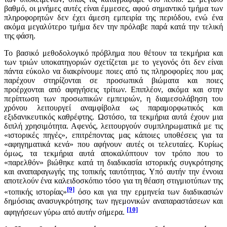
βαθμό, οι μνήμες αυτές είναι έμμεσες, αφού σημαντικό τμήμα των
πληροφορητών δεν έχει άμεση εμπειρία της περιόδου, ενώ ένα
ακόμα μεγαλύτερο τμήμα δεν την πρόλαβε παρά κατά την τελική
της φάση.
Το βασικό μεθοδολογικό πρόβλημα που θέτουν τα τεκμήρια και
των τριών υποκατηγοριών σχετίζεται με το γεγονός ότι δεν είναι
πάντα εύκολο να διακρίνουμε ποιες από τις πληροφορίες που μας
παρέχουν στηρίζονται σε προσωπικά βιώματα και ποιες
προέρχονται από αφηγήσεις τρίτων. Επιπλέον, ακόμα και στην
περίπτωση των προσωπικών εμπειριών, η διαμεσολάβηση του
χρόνου λειτουργεί αναμφίβολα ως παραμορφωτικός και
εξιδανικευτικός καθρέφτης. Ωστόσο, τα τεκμήρια αυτά έχουν μια
διπλή χρησιμότητα. Αφενός, λειτουργούν συμπληρωματικά με τις
«ιστορικές πηγές», επιτρέποντας μας κάποιες υποθέσεις για τα
«αφηγηματικά κενά» που αφήνουν αυτές οι τελευταίες. Κυρίως
όμως, τα τεκμήρια αυτά αποκαλύπτουν τον τρόπο που το
«παρελθόν» βιώθηκε κατά τη διαδικασία ιστορικής συγκρότησης
και αναπαραγωγής της τοπικής ταυτότητας. Υπό αυτήν την έννοια
αποτελούν ένα καλειδοσκόπιο τόσο για τη θέαση στιγμιοτύπων της
[9]
«τοπικής ιστορίας»
όσο και για την ερμηνεία των διαδικασιών
δημόσιας ανασυγκρότησης των ηγεμονικών αναπαραστάσεων και
[10]
αφηγήσεων γύρω από αυτήν σήμερα.