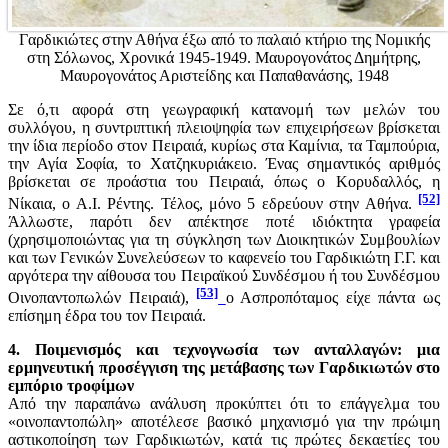
Γαρδικιώτες στην Αθήνα έξω από το παλαιό κτήριο της Νομικής
στη Σόλωνος, Χρονικά 1945-1949. Μαυρογονάτος Δημήτρης,
Μαυρογονάτος Αριστείδης και Παπαθανάσης, 1948
Σε ό,τι αφορά στη γεωγραφική κατανομή των μελών του
συλλόγου, η συντριπτική πλειοψηφία των επιχειρήσεων βρίσκεται
την ίδια περίοδο στον Πειραιά, κυρίως στα Καμίνια, τα Ταμπούρια,
την Αγία Σοφία, το Χατζηκυριάκειο. Ένας σημαντικός αριθμός
βρίσκεται σε προάστια του Πειραιά, όπως ο Κορυδαλλός, η
[52]
Νίκαια, ο Α.Ι. Ρέντης. Τέλος, μόνο 5 εδρεύουν στην Αθήνα.
Άλλωστε, παρότι δεν απέκτησε ποτέ ιδιόκτητα γραφεία
(χρησιμοποιώντας για τη σύγκληση των Διοικητικών Συμβουλίων
και των Γενικών Συνελεύσεων το καφενείο του Γαρδικιώτη Γ.Γ. και
αργότερα την αίθουσα του Πειραϊκού Συνδέσμου ή του Συνδέσμου
[53]
Οινοπαντοπωλών Πειραιά),
ο Ασπροπόταμος είχε πάντα ως
επίσημη έδρα του τον Πειραιά.
4. Ποιμενισμός και τεχνογνωσία των ανταλλαγών: μια
ερμηνευτική προσέγγιση της μετάβασης των Γαρδικιωτών στο
εμπόριο τροφίμων
Από την παραπάνω ανάλυση προκύπτει ότι το επάγγελμα του
«οινοπαντοπώλη» αποτέλεσε βασικό μηχανισμό για την πρώιμη
αστικοποίηση των Γαρδικιωτών, κατά τις πρώτες δεκαετίες του