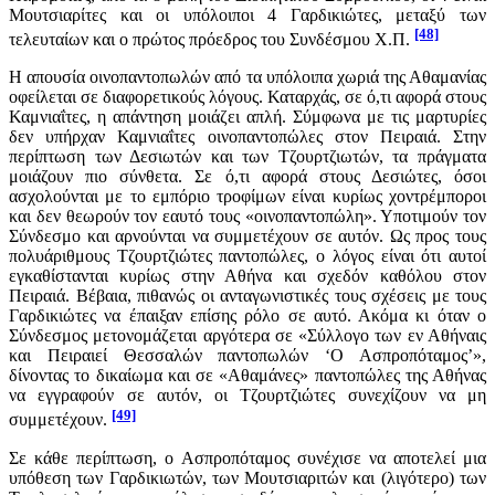
Μουτσιαρίτες και οι υπόλοιποι 4 Γαρδικιώτες, μεταξύ των
[48]
τελευταίων και ο πρώτος πρόεδρος του Συνδέσμου Χ.Π.
Η απουσία οινοπαντοπωλών από τα υπόλοιπα χωριά της Αθαμανίας
οφείλεται σε διαφορετικούς λόγους. Καταρχάς, σε ό,τι αφορά στους
Καμνιαΐτες, η απάντηση μοιάζει απλή. Σύμφωνα με τις μαρτυρίες
δεν υπήρχαν Καμνιαΐτες οινοπαντοπώλες στον Πειραιά. Στην
περίπτωση των Δεσιωτών και των Τζουρτζιωτών, τα πράγματα
μοιάζουν πιο σύνθετα. Σε ό,τι αφορά στους Δεσιώτες, όσοι
ασχολούνται με το εμπόριο τροφίμων είναι κυρίως χοντρέμποροι
και δεν θεωρούν τον εαυτό τους «οινοπαντοπώλη». Υποτιμούν τον
Σύνδεσμο και αρνούνται να συμμετέχουν σε αυτόν. Ως προς τους
πολυάριθμους Τζουρτζιώτες παντοπώλες, ο λόγος είναι ότι αυτοί
εγκαθίστανται κυρίως στην Αθήνα και σχεδόν καθόλου στον
Πειραιά. Βέβαια, πιθανώς οι ανταγωνιστικές τους σχέσεις με τους
Γαρδικιώτες να έπαιξαν επίσης ρόλο σε αυτό. Ακόμα κι όταν ο
Σύνδεσμος μετονομάζεται αργότερα σε «Σύλλογο των εν Αθήναις
και Πειραιεί Θεσσαλών παντοπωλών ‘Ο Ασπροπόταμος’»,
δίνοντας το δικαίωμα και σε «Αθαμάνες» παντοπώλες της Αθήνας
να εγγραφούν σε αυτόν, οι Τζουρτζιώτες συνεχίζουν να μη
[49]
συμμετέχουν.
Σε κάθε περίπτωση, ο Ασπροπόταμος συνέχισε να αποτελεί μια
υπόθεση των Γαρδικιωτών, των Μουτσιαριτών και (λιγότερο) των