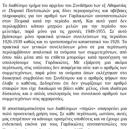
Το διαθέσιμο τμήμα του αρχείου του
Συνδέσμου των εξ Αθαμανίας
εν Πειραιεί Παντοπωλών
μας δίνει περιορισμένες και αβέβαιες
πληροφορίες για τον αριθμό των Γαρδικιωτών οινοπαντοπωλών
στον Πειραιά κατά την περίοδο αυτή. Και αυτό γιατί δεν
περιλαμβάνει κάποιο μητρώο μελών για την περίοδο που
μελετάμε, παρά μόνο για τις χρονιές 1949-1955. Σε αυτό
βρίσκουμε μόνο πρακτικά γενικών συνελεύσεων της περιόδου
1920-1939 καθώς και το τροποποιημένο καταστατικό του 1920. Τα
πρακτικά των γενικών συνελεύσεων μόνο σε μια περίπτωση
περιλαμβάνουν αναλυτικά τα ονόματα των συμμετεχόντων, από
όπου πάλι μέσα από τα επίθετα μπορούμε κατά προσέγγιση να
υπολογίσουμε τους Γαρδικιώτες. Με εξαίρεση μια ακόμα
περίπτωση, στις υπόλοιπες δεν αναφέρεται ούτε καν ο αριθμός των
συμμετεχόντων, παρά μόνο τα ονόματα όσων εκλέχτηκαν στο
διοικητικό συμβούλιο του Συνδέσμου και ο αριθμός ψήφων που
έλαβε ο καθένας. Δεδομένου ότι δεν γνωρίζουμε τον αριθμό
σταυρών που είχε δικαίωμα να βάλει κάθε μέλος, είναι ιδιαίτερα
δύσκολος και ο απλός υπολογισμός του συνολικού αριθμού των
συμμετεχόντων στις αρχαιρεσίες.
Η αποσπασματικότητα των διαθέσιμων «πηγών» υπαγορεύει μια
πολύ προσεκτική χρήση τους. Σε κάθε περίπτωση, ωστόσο, αυτές
μας επιτρέπουν να κάνουμε ορισμένες υποθέσεις και να έχουμε μια
ενδεικτική εικόνα για τους Γαρδικιώτες οινοπαντοπώλες του
ού