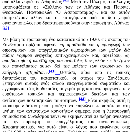
[41]
από άλλα χωριά της Αθαμανίας.
Μετά τον Πόλεμο, ο σύλλογος
μετονομάζεται σε «Σύλλογο των εν Αθήναις και Πειραιεί
Θεσσαλών Παντοπωλών ‘Ο Ασπροπόταμος’», και σε αυτόν
συμμετέχουν πλέον και οι καταγόμενοι από τα ίδια χωριά
οινοπαντοπώλες που δραστηριοποιούνται στην περιοχή της Αθήνας.
[42]
Με βάση το τροποποιημένο καταστατικό του 1920, ως σκοπός του
Συνδέσμου ορίζεται αφενός
«η προστασία και η προαγωγή των
οικονομικών και επαγγελματικών συμφερόντων των μελών διά
πάσης νομίμου ενεργείας επιτυγχανομένων»
και, αφετέρου,
«η
αμοιβαία ηθική υποστήριξις και ανάπτυξις των μελών εις το έργον
του επαγγέλματος αυτών διά της μελέτης των αφορώντων το
[43]
επάγγελμα ζητημάτων»
.
Ωστόσο, πίσω από τις τυπικές
διατυπώσεις του καταστατικού, οι στόχοι του Συνδέσμου
ξεπερνούν αυτούς ενός απλού επαγγελματικού σωματείου και
εγγράφονται στις διαδικασίες συγκρότησης και αναπαραγωγής των
ευρύτερων τοπικών και περιφερειακών δικτύων και των
[44]
αντίστοιχων πολιτισμικών ταυτοτήτων.
Είναι ακριβώς αυτή η
«τοπική» διάσταση που μοιάζει να επιβιώνει περισσότερο στη
μνήμη των αντίστοιχων κοινοτήτων σήμερα, που η λειτουργική
σημασία του Συνδέσμου τείνει να εκμηδενιστεί σε πλήρη αναλογία
με την παρακμή του επαγγέλματος του οινοπαντοπώλη.
Χαρακτηριστικός για αυτό είναι ο λόγος που εκφώνησε στις