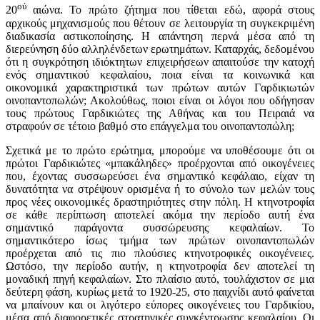
ού
20
αιώνα. Το πρώτο ζήτημα που τίθεται εδώ, αφορά στους
αρχικούς μηχανισμούς που θέτουν σε λειτουργία τη συγκεκριμένη
διαδικασία αστικοποίησης. Η απάντηση περνά μέσα από τη
διερεύνηση δύο αλληλένδετων ερωτημάτων. Καταρχάς, δεδομένου
ότι η συγκρότηση ιδιόκτητων επιχειρήσεων απαιτούσε την κατοχή
ενός σημαντικού κεφαλαίου, ποια είναι τα κοινωνικά και
οικονομικά χαρακτηριστικά των πρώτων αυτών Γαρδικιωτών
οινοπαντοπωλών; Ακολούθως, ποιοι είναι οι λόγοι που οδήγησαν
τους πρώτους Γαρδικιώτες της Αθήνας και του Πειραιά να
στραφούν σε τέτοιο βαθμό στο επάγγελμα του οινοπαντοπώλη;
Σχετικά με το πρώτο ερώτημα, μπορούμε να υποθέσουμε ότι οι
πρώτοι Γαρδικιώτες «μπακάληδες» προέρχονται από οικογένειες
που, έχοντας συσσωρεύσει ένα σημαντικό κεφάλαιο, είχαν τη
δυνατότητα να στρέψουν ορισμένα ή το σύνολο των μελών τους
προς νέες οικονομικές δραστηριότητες στην πόλη. Η κτηνοτροφία
σε κάθε περίπτωση αποτελεί ακόμα την περίοδο αυτή ένα
σημαντικό παράγοντα συσσώρευσης κεφαλαίων. Το
σημαντικότερο ίσως τμήμα των πρώτων οινοπαντοπωλών
προέρχεται από τις πιο πλούσιες κτηνοτροφικές οικογένειες.
Ωστόσο, την περίοδο αυτήν, η κτηνοτροφία δεν αποτελεί τη
μοναδική πηγή κεφαλαίων. Στο πλαίσιο αυτό, τουλάχιστον σε μια
δεύτερη φάση, κυρίως μετά το 1920-25, στο παιχνίδι αυτό φαίνεται
να μπαίνουν και οι λιγότερο εύπορες οικογένειες του Γαρδικίου,
μέσα από διαφορετικές στρατηγικές συγκέντρωσης κεφαλαίου. Οι