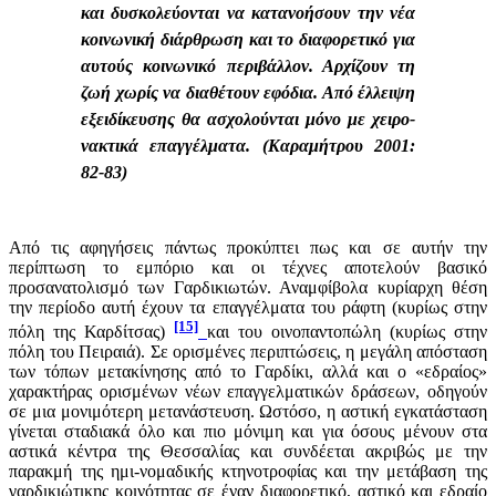
και δυσκολεύονται να κατανοήσουν την νέα
κοινωνική διάρθρωση και το διαφορετικό για
αυτούς κοινωνικό περιβάλλον. Αρχίζουν τη
ζωή χωρίς να διαθέτουν εφόδια. Από έλλειψη
εξειδίκευσης θα ασχολούνται μόνο με χειρο-
νακτικά επαγγέλματα. (Καραμήτρου 2001:
82-83)
Από τις αφηγήσεις πάντως προκύπτει πως και σε αυτήν την
περίπτωση το εμπόριο και οι τέχνες αποτελούν βασικό
προσανατολισμό των Γαρδικιωτών. Αναμφίβολα κυρίαρχη θέση
την περίοδο αυτή έχουν τα επαγγέλματα του ράφτη (κυρίως στην
[15]
πόλη της Καρδίτσας)
και του οινοπαντοπώλη (κυρίως στην
πόλη του Πειραιά). Σε ορισμένες περιπτώσεις, η μεγάλη απόσταση
των τόπων μετακίνησης από το Γαρδίκι, αλλά και ο «εδραίος»
χαρακτήρας ορισμένων νέων επαγγελματικών δράσεων, οδηγούν
σε μια μονιμότερη μετανάστευση. Ωστόσο, η αστική εγκατάσταση
γίνεται σταδιακά όλο και πιο μόνιμη και για όσους μένουν στα
αστικά κέντρα της Θεσσαλίας και συνδέεται ακριβώς με την
παρακμή της ημι-νομαδικής κτηνοτροφίας και την μετάβαση της
γαρδικιώτικης κοινότητας σε έναν διαφορετικό, αστικό και εδραίο