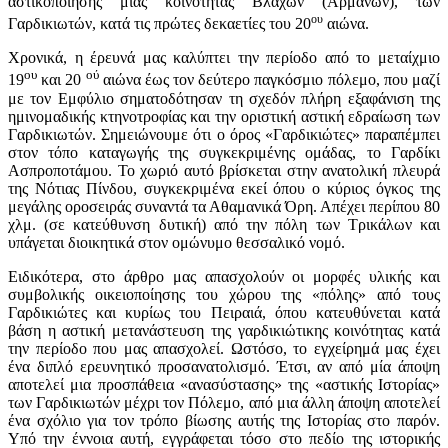
αστικοποίησης μιας κοινότητας Βλάχων (Αρμάνων), των
ου
Γαρδικιωτών, κατά τις πρώτες δεκαετίες του 20
αιώνα.
Χρονικά, η έρευνά μας καλύπτει την περίοδο από το μεταίχμιο
ου
ού
19
και 20
αιώνα έως τον δεύτερο παγκόσμιο πόλεμο, που μαζί
με τον Εμφύλιο σηματοδότησαν τη σχεδόν πλήρη εξαφάνιση της
ημινομαδικής κτηνοτροφίας και την οριστική αστική εδραίωση των
Γαρδικιωτών. Σημειώνουμε ότι ο όρος «Γαρδικιώτες» παραπέμπει
στον τόπο καταγωγής της συγκεκριμένης ομάδας, το Γαρδίκι
Ασπροποτάμου. Το χωριό αυτό βρίσκεται στην ανατολική πλευρά
της Νότιας Πίνδου, συγκεκριμένα εκεί όπου ο κύριος όγκος της
μεγάλης οροσειράς συναντά τα Αθαμανικά Όρη. Απέχει περίπου 80
χλμ. (σε κατεύθυνση δυτική) από την πόλη των Τρικάλων και
υπάγεται διοικητικά στον ομώνυμο θεσσαλικό νομό.
Ειδικότερα, στο άρθρο μας απασχολούν οι μορφές υλικής και
συμβολικής οικειοποίησης του χώρου της «πόλης» από τους
Γαρδικιώτες και κυρίως του Πειραιά, όπου κατευθύνεται κατά
βάση η αστική μετανάστευση της γαρδικιώτικης κοινότητας κατά
την περίοδο που μας απασχολεί. Ωστόσο, το εγχείρημά μας έχει
ένα διπλό ερευνητικό προσανατολισμό. Έτσι, αν από μία άποψη
αποτελεί μια προσπάθεια «ανασύστασης» της «αστικής Ιστορίας»
των Γαρδικιωτών μέχρι τον Πόλεμο, από μια άλλη άποψη αποτελεί
ένα σχόλιο για τον τρόπο βίωσης αυτής της Ιστορίας στο παρόν.
Υπό την έννοια αυτή, εγγράφεται τόσο στο πεδίο της ιστορικής