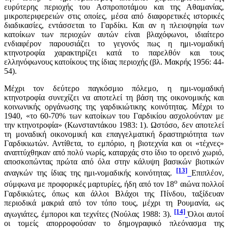
ευρύτερης περιοχής του Ασπροποτάμου και της Αθαμανίας,
μικροπεριφερειών στις οποίες, μέσα από διαφορετικές ιστορικές
διαδικασίες, εντάσσεται το Γαρδίκι. Και αν η πλειοψηφία των
κατοίκων των περιοχών αυτών είναι βλαχόφωνοι, ιδιαίτερο
ενδιαφέρον παρουσιάζει το γεγονός πως η ημι-νομαδική
κτηνοτροφία χαρακτηρίζει κατά το παρελθόν και τους
ελληνόφωνους κατοίκους της ίδιας περιοχής (βλ. Μακρής 1956: 44-
54).
Μέχρι τον δεύτερο παγκόσμιο πόλεμο, η ημι-νομαδική
κτηνοτροφία συνεχίζει να αποτελεί τη βάση της οικονομικής και
κοινωνικής οργάνωσης της γαρδικιώτικης κοινότητας. Μέχρι το
1940, «το 60-70% των κατοίκων του Γαρδικίου ασχολούνταν με
την κτηνοτροφία» (Κωνσταντάκου 1983: 1). Ωστόσο, δεν αποτελεί
τη μοναδική οικονομική και επαγγελματική δραστηριότητα των
Γαρδικιωτών. Αντίθετα, το εμπόριο, η βιοτεχνία και οι «τέχνες»
αναπτύχθηκαν από πολύ νωρίς, καταρχάς στο ίδιο το ορεινό χωριό,
αποσκοπώντας πρώτα από όλα στην κάλυψη βασικών βιοτικών
[13]
αναγκών της ίδιας της ημι-νομαδικής κοινότητας.
Επιπλέον,
ο
σύμφωνα με προφορικές μαρτυρίες, ήδη από τον 18
αιώνα πολλοί
Γαρδικιώτες, όπως και άλλοι Βλάχοι της Πίνδου, ταξίδευαν
περιοδικά μακριά από τον τόπο τους, μέχρι τη Ρουμανία, ως
[14]
αγωγιάτες, έμποροι και τεχνίτες (Νούλας 1988: 3).
Όλοι αυτοί
οι τομείς απορροφούσαν το δημογραφικό πλεόνασμα της