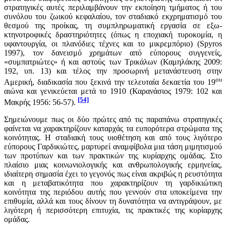
στρατηγικές αυτές περιλαμβάνουν την εκποίηση τμήματος ή του
συνόλου του ζωικού κεφαλαίου, τον σταδιακό εκχρηματισμό του
θεσμού της προίκας, τη συμπληρωματική εργασία σε εξω-
κτηνοτροφικές δραστηριότητες (όπως η εποχιακή τυροκομία, η
υφαντουργία, οι πλανόδιες τέχνες και το μικρεμπόριο) (Spyros
1997), τον δανεισμό χρημάτων από εύπορους συγγενείς,
«συμπατριώτες» ή και αστούς των Τρικάλων (Καμηλάκης 2009:
192, υπ. 13) και τέλος την προσωρινή μετανάστευση στην
ου
Αμερική, διαδικασία που ξεκινά την τελευταία δεκαετία του 19
αιώνα και γενικεύεται μετά το 1910 (Καρανάσιος 1979: 102 και
[54]
Μακρής 1956: 56-57).
Σημειώνουμε πως οι δύο πρώτες από τις παραπάνω στρατηγικές
φαίνεται να χαρακτηρίζουν καταρχάς τα ευπορότερα στρώματα της
κοινότητας. Η σταδιακή τους υιοθέτηση και από τους λιγότερο
εύπορους Γαρδικιώτες, μαρτυρεί αναμφίβολα μια τάση μιμητισμού
των προτύπων και των πρακτικών της κυρίαρχης ομάδας. Στο
πλαίσιο μιας κοινωνιολογικής και ανθρωπολογικής ερμηνείας,
ιδιαίτερη σημασία έχει το γεγονός πως είναι ακριβώς η ρευστότητα
και η μεταβατικότητα που χαρακτηρίζουν τη γαρδικιώτικη
κοινότητα της περιόδου αυτής που γεννούν στα υποκείμενα την
επιθυμία, αλλά και τους δίνουν τη δυνατότητα να αντιγράψουν, με
λιγότερη ή περισσότερη επιτυχία, τις πρακτικές της κυρίαρχης
ομάδας.