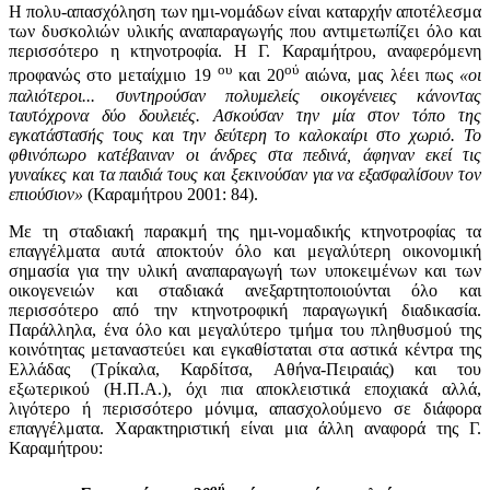
Η πολυ-απασχόληση των ημι-νομάδων είναι καταρχήν αποτέλεσμα
των δυσκολιών υλικής αναπαραγωγής που αντιμετωπίζει όλο και
περισσότερο η κτηνοτροφία. Η Γ. Καραμήτρου, αναφερόμενη
ου
ού
προφανώς στο μεταίχμιο 19
και 20
αιώνα, μας λέει πως
«οι
παλιότεροι... συντηρούσαν πολυμελείς οικογένειες κάνοντας
ταυτόχρονα δύο δουλειές. Ασκούσαν την μία στον τόπο της
εγκατάστασής τους και την δεύτερη το καλοκαίρι στο χωριό. Το
φθινόπωρο κατέβαιναν οι άνδρες στα πεδινά, άφηναν εκεί τις
γυναίκες και τα παιδιά τους και ξεκινούσαν για να εξασφαλίσουν τον
επιούσιον»
(Καραμήτρου 2001: 84).
Με τη σταδιακή παρακμή της ημι-νομαδικής κτηνοτροφίας τα
επαγγέλματα αυτά αποκτούν όλο και μεγαλύτερη οικονομική
σημασία για την υλική αναπαραγωγή των υποκειμένων και των
οικογενειών και σταδιακά ανεξαρτητοποιούνται όλο και
περισσότερο από την κτηνοτροφική παραγωγική διαδικασία.
Παράλληλα, ένα όλο και μεγαλύτερο τμήμα του πληθυσμού της
κοινότητας μεταναστεύει και εγκαθίσταται στα αστικά κέντρα της
Ελλάδας (Τρίκαλα, Καρδίτσα, Αθήνα-Πειραιάς) και του
εξωτερικού (Η.Π.Α.), όχι πια αποκλειστικά εποχιακά αλλά,
λιγότερο ή περισσότερο μόνιμα, απασχολούμενο σε διάφορα
επαγγέλματα. Χαρακτηριστική είναι μια άλλη αναφορά της Γ.
Καραμήτρου:
ού