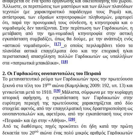
αναφέρεται σε ένα τρόπο οργάνωσης και οικειοποίησης του χώρου.
Άλλωστε, οι περιπτώσεις των μαστόρων και των άλλων πλανόδιων
τεχνιτών (με χαρακτηριστικό παράδειγμα τους Ρομά) και,
αντίστροφα, των εδραίων κτηνοτροφικών πληθυσμών, μαρτυρεί
ότι, παρά την προνομιακή τους σύνδεση, η κτηνοτροφία και ο
νομαδισμός δεν ταυτίζονται. Στην περίπτωση των Γαρδικιωτών, η
μετάβαση από την ημι-νομαδική κτηνοτροφία στην αστική
εγκατάσταση συμβαδίζει, όπως θα δούμε, με την ανάπτυξη ενός
[17]
«αστικού νομαδισμού»,
ο οποίος περιλαμβάνει τόσο τα
πλανόδια αστικά επαγγέλματα όσο και την εποχιακή η/και
περιστασιακή απασχόληση πολλών Γαρδικιωτών ως υπαλλήλων
[18]
στα «πατριωτικά μπακάλικα».
2. Οι Γαρδικιώτες οινοπαντοπώλες του Πειραιά
Το μεταναστευτικό ρεύμα των Γαρδικιωτών προς την πρωτεύουσα
ου
ξεκινά στα τέλη του 19
αιώνα (Καμηλάκης 2009: 192, υπ. 13) και
[19]
γενικεύεται μετά το 1910.
Μάλιστα, σύμφωνα με την κυρίαρχη
ιστορική αφήγηση, η εγκατάσταση των Γαρδικιωτών στην
ευρύτερη περιοχή της πρωτεύουσας χαρακτηρίζεται από δύο
στοιχεία: αφενός, από την επαγγελματική τους δραστηριοποίηση ως
οινοπαντοπωλών και, αφετέρου, από την εγκατάστασή τους στον
[20]
«Πειραιά» και όχι στην «Αθήνα».
Από τις διαθέσιμες πηγές προκύπτει ότι ήδη κατά την πρώτη
ού
δεκαετία του 20
αιώνα ένας πολύ μικρός αριθμός Γαρδικιωτών