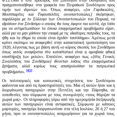
4/12/1988 ο τότε πρόεδρος του Συλλόγου στην εκδήλωση που
πραγματοποιήθηκε στα γραφεία του Πειραϊκού Συνδέσμου προς
τιμήν των ιδρυτών του. Όπως αναφέρει,
«[οι Γαρδικιώτες,
Μουτσιαρίτες και Τυφλοσελίτες οινοπαντοπώλες] σκέφτηκαν,
παράλληλα με το Σύλλογο των Οινοπαντοπωλών του Πειραιά, να
ιδρύσουν ένα Σύνδεσμο ο οποίος θα τους έφερνε πιο κοντά, όχι τόσο
για να αντιμετωπίσουν τα όποια επαγγελματικά προβλήματα είχαν,
αλλά για να μην χάσουν την επαφή με τις ιδιαίτερες πατρίδες τους, τα
ήθη και τα έθιμα τα οποία είναι σχεδόν ταυτόσημα»
. Αμέσως μετά
κρίνει σκόπιμο να αναφερθεί στην καταστατική τροποποίηση του
1920, λέγοντας πως με βάση αυτή
«ο κύριος σκοπός του Συνδέσμου
όπως αυτός αναφέρεται στο καταστατικό είναι η αμοιβαία ηθική
υποστήριξη των μελών»
. Επιπλέον, αναφέρει πως
«[στις Γενικές
Συνελεύσεις του Συνδέσμου] δίνονταν λύσεις στα επαγγελματικά
ζητήματα, αλλά κυρίως τους απασχολούσαν τα πατριωτικά
[45]
προβλήματα»
.
Οι πολιτισμικές και κοινωνικές στοχεύσεις του Συνδέσμου
φαίνονται και από τις δραστηριότητές του. Μια εξ αυτών ήταν και η
διοργάνωση πανηγυριών στην Πεντέλη και την Πάρνηθα, σε
τοποθεσίες που σύμφωνα με τους συνομιλητές «τους θύμιζαν τα
χωριά μας». Οι πληροφορίες γύρω από την ημερομηνία διεξαγωγής
αυτών των πανηγυριών είναι αντιφατικές. Σύμφωνα με κάποιες
μαρτυρίες, πανηγύρι διοργανωνόταν στα τέλη Ιουλίου, 26 ή 27 του
μήνα, πριν οι οινοπαντοπώλες αναχωρήσουν για τα χωριά τους.