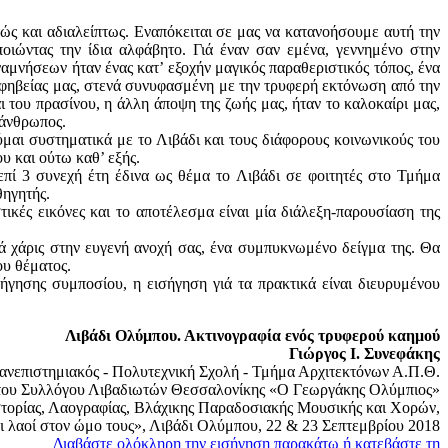
εχώς και αδιαλείπτως. Εναπόκειται σε μας να κατανοήσουμε αυτή την
οιώντας την ίδια αλφάβητο. Γιά έναν σαν εμένα, γεννημένο στην
ναμνήσεων ήταν ένας κατ’ εξοχήν μαγικός παραθεριστικός τόπος, ένα
εφηβείας μας, στενά συνυφασμένη με την τρυφερή εκτόνωση από την
του πρασίνου, η άλλη άποψη της ζωής μας, ήταν το καλοκαίρι μας,
 άνθρωπος.
ύμαι συστηματικά με το Λιβάδι και τους διάφορους κοινωνικούς του
υ και ούτω καθ’ εξής.
επί 3 συνεχή έτη έδινα ως θέμα το Λιβάδι σε φοιτητές στο Τμήμα
θηγητής.
ικές εικόνες και το αποτέλεσμα είναι μία διάλεξη-παρουσίαση της
τά χάρις στην ευγενή ανοχή σας, ένα συμπυκνωμένο δείγμα της. Θα
ου θέματος.
ήγησης συμποσίου, η εισήγηση γιά τα πρακτικά είναι διευρυμένου
Λιβάδι Ολύμπου. Ακτινογραφία ενός τρυφερού καημού
Γιώργος Ι. Συνεφάκης
νεπιστημιακός - Πολυτεχνική Σχολή - Τμήμα Αρχιτεκτόνων Α.Π.Θ.
του Συλλόγου Λιβαδιωτών Θεσσαλονίκης «Ο Γεωργάκης Ολύμπιος»
τορίας, Λαογραφίας, Βλάχικης Παραδοσιακής Μουσικής και Χορών,
ι λαοί στον ώμο τους», Λιβάδι Ολύμπου, 22 & 23 Σεπτεμβρίου 2018
Διαβάστε ολόκληρη την εισήγηση παρακάτω ή κατεβάστε τη