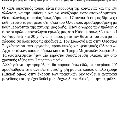
Ο κάθε οικιστικός τόπος, είναι η προβολή της κοινωνίας και της ι
γλώσσα, να την μάθουμε και να ανοίξουμε έναν εποικοδομητικό 
Θεσσαλονίκη, ο οποίος όμως έζησε επί 17 συναπτά έτη τις δίμηνες 
καθημερινό ταξίδι μέσα στη σκιά του Ολύμπου, προσαρμοσμένη με 
καθημερινότητα της αστικής μας ζωής. Ήταν ο χώρος των πρώτων σ
ήταν οι πρώτοι πανσέληνοι έρωτές μας στο Κιόσκι, όπως λέει και ο
Κι όταν εδώ και 20 χρόνια περίπου, μετά τον θάνατο του πατέρα μ
χώρους, σε όλες τους τις εκφάνσεις. Τον Σύλλογό μας στην Θεσσαλον
Συγκέντρωσα από εργασίες, προσωπικές και φοιτητικές (έδωσα 4 
Αρχιτεκτόνων, όπου διδάσκω και στο Τμήμα Μηχανικών Χωροταξίας 
Τα αποτελέσματα ήταν μία τεράστια συσσώρευση υλικού, την οποία
χρονικής τάξης των 2 περίπου ωρών.
Αλλά γιά να μην τρομάξετε, θα παρουσιάσω εδώ, στα περίπου 20’ 
προσπαθήσω να διανθίσω την εισήγησή μου με κάποιο απαλό χιούμο
(Επειδή όμως, στην έκδοση των πρακτικών δεν ισχύει ο αναπόφευ
μεγέθους και της έχει δοθεί μία εξόχως διασταλτική ερμηνεία, μάλλ