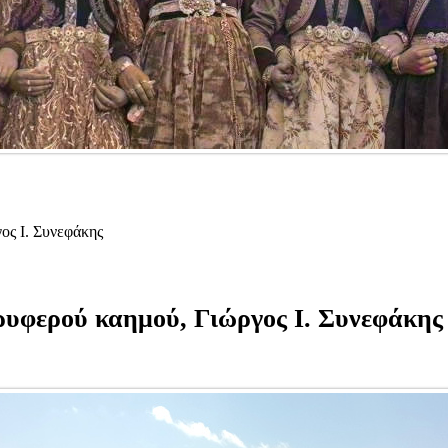
ος Ι. Συνεφάκης
ρυφερού καημού, Γιώργος Ι. Συνεφάκης