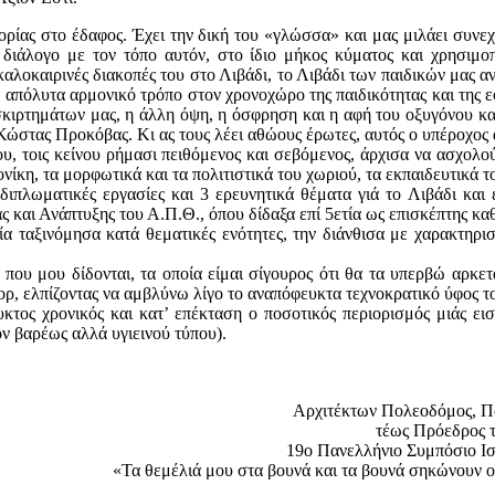
στορίας στο έδαφος. Έχει την δική του «γλώσσα» και μας μιλάει συν
διάλογο με τον τόπο αυτόν, στο ίδιο μήκος κύματος και χρησιμοπ
καλοκαιρινές διακοπές του στο Λιβάδι, το Λιβάδι των παιδικών μας α
απόλυτα αρμονικό τρόπο στον χρονοχώρο της παιδικότητας και της 
κιρτημάτων μας, η άλλη όψη, η όσφρηση και η αφή του οξυγόνου και 
 Κώστας Προκόβας. Κι ας τους λέει αθώους έρωτες, αυτός ο υπέροχος
ου, τοις κείνου ρήμασι πειθόμενος και σεβόμενος, άρχισα να ασχολο
ίκη, τα μορφωτικά και τα πολιτιστικά του χωριού, τα εκπαιδευτικά το
διπλωματικές εργασίες και 3 ερευνητικά θέματα γιά το Λιβάδι και 
και Ανάπτυξης του Α.Π.Θ., όπου δίδαξα επί 5ετία ως επισκέπτης κα
 ταξινόμησα κατά θεματικές ενότητες, την διάνθισα με χαρακτηριστ
που μου δίδονται, τα οποία είμαι σίγουρος ότι θα τα υπερβώ αρκε
ρ, ελπίζοντας να αμβλύνω λίγο το αναπόφευκτα τεχνοκρατικό ύφος τ
κτος χρονικός και κατ’ επέκταση ο ποσοτικός περιορισμός μιάς εισ
ον βαρέως αλλά υγιεινού τύπου).
Αρχιτέκτων Πολεοδόμος, Πα
τέως Πρόεδρος 
19ο Πανελλήνιο Συμπόσιο Ισ
«Τα θεμέλιά μου στα βουνά και τα βουνά σηκώνουν ο