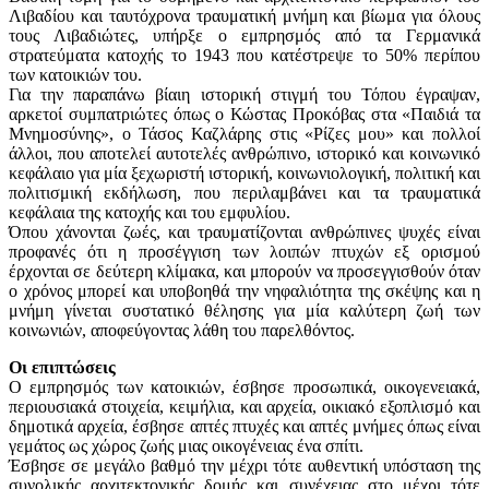
Λιβαδίου και ταυτόχρονα τραυματική μνήμη και βίωμα για όλους
τους Λιβαδιώτες, υπήρξε ο εμπρησμός από τα Γερμανικά
στρατεύματα κατοχής το 1943 που κατέστρεψε το 50% περίπου
των κατοικιών του.
Για την παραπάνω βίαιη ιστορική στιγμή του Τόπου έγραψαν,
αρκετοί συμπατριώτες όπως ο Κώστας Προκόβας στα «Παιδιά τα
Μνημοσύνης», ο Τάσος Καζλάρης στις «Ρίζες μου» και πολλοί
άλλοι, που αποτελεί αυτοτελές ανθρώπινο, ιστορικό και κοινωνικό
κεφάλαιο για μία ξεχωριστή ιστορική, κοινωνιολογική, πολιτική και
πολιτισμική εκδήλωση, που περιλαμβάνει και τα τραυματικά
κεφάλαια της κατοχής και του εμφυλίου.
Όπου χάνονται ζωές, και τραυματίζονται ανθρώπινες ψυχές είναι
προφανές ότι η προσέγγιση των λοιπών πτυχών εξ ορισμού
έρχονται σε δεύτερη κλίμακα, και μπορούν να προσεγγισθούν όταν
ο χρόνος μπορεί και υποβοηθά την νηφαλιότητα της σκέψης και η
μνήμη γίνεται συστατικό θέλησης για μία καλύτερη ζωή των
κοινωνιών, αποφεύγοντας λάθη του παρελθόντος.
Οι επιπτώσεις
Ο εμπρησμός των κατοικιών, έσβησε προσωπικά, οικογενειακά,
περιουσιακά στοιχεία, κειμήλια, και αρχεία, οικιακό εξοπλισμό και
δημοτικά αρχεία, έσβησε απτές πτυχές και απτές μνήμες όπως είναι
γεμάτος ως χώρος ζωής μιας οικογένειας ένα σπίτι.
Έσβησε σε μεγάλο βαθμό την μέχρι τότε αυθεντική υπόσταση της
συνολικής αρχιτεκτονικής δομής και συνέχειας στο μέχρι τότε