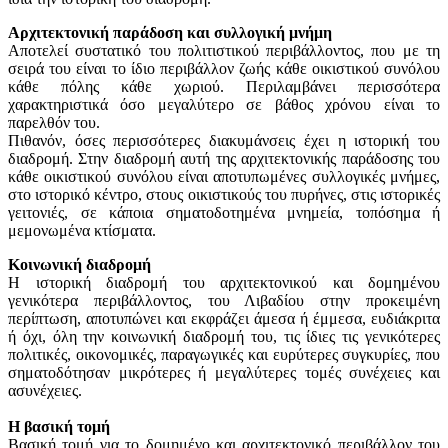
Αρχιτεκτονική παράδοση και συλλογική μνήμη
Αποτελεί συστατικό του πολιτιστικού περιβάλλοντος, που με τη
σειρά του είναι το ίδιο περιβάλλον ζωής κάθε οικιστικού συνόλου
κάθε πόλης κάθε χωριού. Περιλαμβάνει περισσότερα
χαρακτηριστικά όσο μεγαλύτερο σε βάθος χρόνου είναι το
παρελθόν του.
Πιθανόν, όσες περισσότερες διακυμάνσεις έχει η ιστορική του
διαδρομή. Στην διαδρομή αυτή της αρχιτεκτονικής παράδοσης του
κάθε οικιστικού συνόλου είναι αποτυπωμένες συλλογικές μνήμες,
στο ιστορικό κέντρο, στους οικιστικούς του πυρήνες, στις ιστορικές
γειτονιές, σε κάποια σηματοδοτημένα μνημεία, τοπόσημα ή
μεμονωμένα κτίσματα.
Κοινωνική διαδρομή
Η ιστορική διαδρομή του αρχιτεκτονικού και δομημένου
γενικότερα περιβάλλοντος, του Λιβαδίου στην προκειμένη
περίπτωση, αποτυπώνει και εκφράζει άμεσα ή έμμεσα, ευδιάκριτα
ή όχι, όλη την κοινωνική διαδρομή του, τις ίδιες τις γενικότερες
πολιτικές, οικονομικές, παραγωγικές και ευρύτερες συγκυρίες, που
σηματοδότησαν μικρότερες ή μεγαλύτερες τομές συνέχειες και
ασυνέχειες.
Η βασική τομή
Βασική τομή για το δομημένο και αρχιτεκτονικό περιβάλλον του