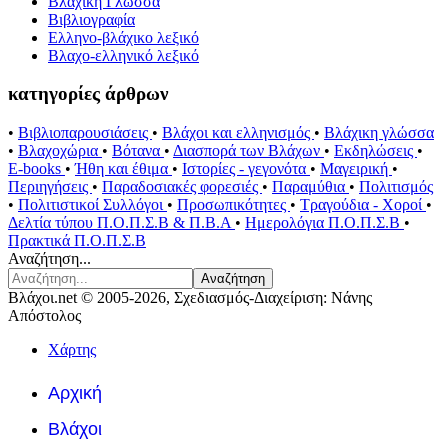
Βλάχικη Γλώσσα
Βιβλιογραφία
Ελληνο-βλάχικο λεξικό
Βλαχο-ελληνικό λεξικό
κατηγορίες άρθρων
•
Βιβλιοπαρουσιάσεις
•
Βλάχοι και ελληνισμός
•
Βλάχικη γλώσσα
•
Βλαχοχώρια
•
Βότανα
•
Διασπορά των Βλάχων
•
Εκδηλώσεις
•
E-books
•
Ήθη και έθιμα
•
Ιστορίες - γεγονότα
•
Μαγειρική
•
Περιηγήσεις
•
Παραδοσιακές φορεσιές
•
Παραμύθια
•
Πολιτισμός
•
Πολιτιστικοί Συλλόγοι
•
Προσωπικότητες
•
Τραγούδια - Χοροί
•
Δελτία τύπου Π.Ο.Π.Σ.Β & Π.Β.Α
•
Ημερολόγια Π.Ο.Π.Σ.Β
•
Πρακτικά Π.Ο.Π.Σ.Β
Αναζήτηση...
Αναζήτηση
Βλάχοι.net © 2005-2026, Σχεδιασμός-Διαχείριση: Νάνης
Απόστολος
Χάρτης
Αρχική
Βλάχοι