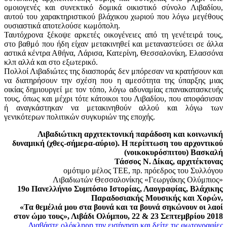
ομοιογενές και συνεκτικό δομικά οικιστικό σύνολο Λιβαδίου,
αυτού του χαρακτηριστικού βλάχικου χωριού που λόγω μεγέθους
ουσιαστικά αποτελούσε κωμόπολη.
Ταυτόχρονα ξέκοψε αρκετές οικογένειες από τη γενέτειρά τους,
στο βαθμό που ήδη είχαν μετακινηθεί και μεταναστεύσει σε άλλα
αστικά κέντρα Αθήνα, Λάρισα, Κατερίνη, Θεσσαλονίκη, Ελασσόνα
κλπ αλλά και στο εξωτερικό.
Πολλοί Λιβαδιώτες της διασποράς δεν μπόρεσαν να κρατήσουν και
να διατηρήσουν την σχέση που η αμεσότητα της ύπαρξης μιας
οικίας δημιουργεί με τον τόπο, λόγω αδυναμίας επανακατασκευής
τους, όπως και μέχρι τότε κάτοικοι του Λιβαδίου, που αποφάσισαν
ή αναγκάστηκαν να μετακινηθούν αλλού και λόγω των
γενικότερων πολιτικών συγκυριών της εποχής.
Λιβαδιώτικη αρχιτεκτονική παράδοση και κοινωνική
δυναμική (χθες-σήμερα-αύριο). Η περίπτωση του αρχοντικού
(νοικοκυρόσπιτου) Βασκαλή
Τάσσος Ν. Δίκας, αρχιτέκτονας
ομότιμο μέλος ΤΕΕ, πρ. πρόεδρος του Συλλόγου
Λιβαδιωτών Θεσσαλονίκης «Γεωργάκης Ολύμπιος»
19ο Πανελλήνιο Συμπόσιο Ιστορίας, Λαογραφίας, Βλάχικης
Παραδοσιακής Μουσικής και Χορών,
«Τα θεμέλιά μου στα βουνά και τα βουνά σηκώνουν οι λαοί
στον ώμο τους», Λιβάδι Ολύμπου, 22 & 23 Σεπτεμβρίου 2018
Διαβάστε ολόκληρη την εισήγηση και δείτε τις φωτογραφίες