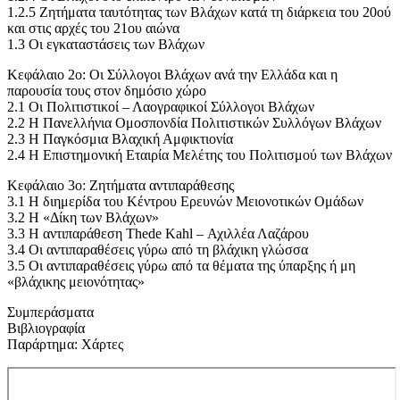
1.2.5 Ζητήματα ταυτότητας των Βλάχων κατά τη διάρκεια του 20ού
και στις αρχές του 21ου αιώνα
1.3 Οι εγκαταστάσεις των Βλάχων
Κεφάλαιο 2ο: Οι Σύλλογοι Βλάχων ανά την Ελλάδα και η
παρουσία τους στον δημόσιο χώρο
2.1 Οι Πολιτιστικοί – Λαογραφικοί Σύλλογοι Βλάχων
2.2 Η Πανελλήνια Ομοσπονδία Πολιτιστικών Συλλόγων Βλάχων
2.3 Η Παγκόσμια Βλαχική Αμφικτιονία
2.4 Η Επιστημονική Εταιρία Μελέτης του Πολιτισμού των Βλάχων
Κεφάλαιο 3ο: Ζητήματα αντιπαράθεσης
3.1 Η διημερίδα του Κέντρου Ερευνών Μειονοτικών Ομάδων
3.2 Η «Δίκη των Βλάχων»
3.3 Η αντιπαράθεση Thede Kahl – Αχιλλέα Λαζάρου
3.4 Οι αντιπαραθέσεις γύρω από τη βλάχικη γλώσσα
3.5 Οι αντιπαραθέσεις γύρω από τα θέματα της ύπαρξης ή μη
«βλάχικης μειονότητας»
Συμπεράσματα
Βιβλιογραφία
Παράρτημα: Χάρτες