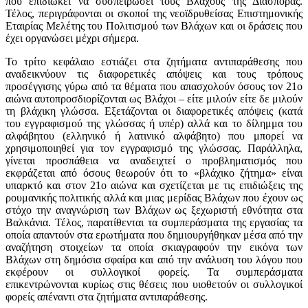
που επιδιώκει να συσπειρώσει τους Βλάχους της Διασποράς.
Τέλος, περιγράφονται οι σκοποί της νεοϊδρυθείσας Επιστημονικής
Εταιρίας Μελέτης του Πολιτισμού των Βλάχων και οι δράσεις που
έχει οργανώσει μέχρι σήμερα.
Το τρίτο κεφάλαιο εστιάζει στα ζητήματα αντιπαράθεσης που
αναδεικνύουν τις διαφορετικές απόψεις και τους τρόπους
προσέγγισης γύρω από τα θέματα που απασχολούν όσους τον 21ο
αιώνα αυτοπροσδιορίζονται ως Βλάχοι – είτε μιλούν είτε δε μιλούν
τη βλάχικη γλώσσα. Εξετάζονται οι διαφορετικές απόψεις (κατά
του εγγραφισμού της γλώσσας ή υπέρ) αλλά και το δίλημμα του
αλφάβητου (ελληνικό ή λατινικό αλφάβητο) που μπορεί να
χρησιμοποιηθεί για τον εγγραφισμό της γλώσσας. Παράλληλα,
γίνεται προσπάθεια να αναδειχτεί ο προβληματισμός που
εκφράζεται από όσους θεωρούν ότι το «βλάχικο ζήτημα» είναι
υπαρκτό και στον 21ο αιώνα και σχετίζεται με τις επιδιώξεις της
ρουμανικής πολιτικής αλλά και μιας μερίδας Βλάχων που έχουν ως
στόχο την αναγνώριση των Βλάχων ως ξεχωριστή εθνότητα στα
Βαλκάνια. Τέλος, παρατίθενται τα συμπεράσματα της εργασίας τα
οποία απαντούν στα ερωτήματα που δημιουργήθηκαν μέσα από την
αναζήτηση στοιχείων τα οποία σκιαγραφούν την εικόνα των
Βλάχων στη δημόσια σφαίρα και από την ανάλυση του λόγου που
εκφέρουν οι συλλογικοί φορείς. Τα συμπεράσματα
επικεντρώνονται κυρίως στις θέσεις που υιοθετούν οι συλλογικοί
φορείς απέναντι στα ζητήματα αντιπαράθεσης.