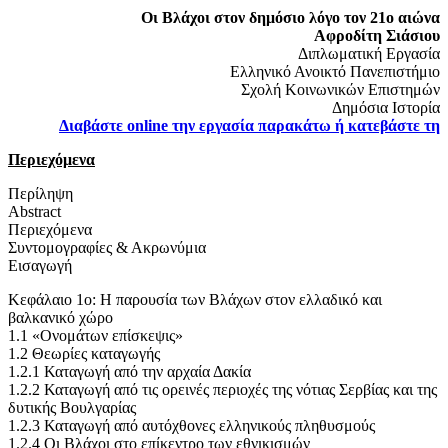
Οι Βλάχοι στον δημόσιο λόγο τον 21ο αιώνα
Αφροδίτη Σιάσιου
Διπλωματική Εργασία
Ελληνικό Ανοικτό Πανεπιστήμιο
Σχολή Κοινωνικών Επιστημών
Δημόσια Ιστορία
Διαβάστε online την εργασία παρακάτω ή κατεβάστε τη
Περιεχόμενα
Περίληψη
Abstract
Περιεχόμενα
Συντομογραφίες & Ακρωνύμια
Εισαγωγή
Κεφάλαιο 1ο: Η παρουσία των Βλάχων στον ελλαδικό και
βαλκανικό χώρο
1.1 «Ονομάτων επίσκεψις»
1.2 Θεωρίες καταγωγής
1.2.1 Καταγωγή από την αρχαία Δακία
1.2.2 Καταγωγή από τις ορεινές περιοχές της νότιας Σερβίας και της
δυτικής Βουλγαρίας
1.2.3 Καταγωγή από αυτόχθονες ελληνικούς πληθυσμούς
1.2.4 Οι Βλάχοι στο επίκεντρο των εθνικισμών