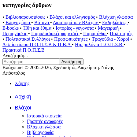
κατηγορίες άρθρων
•
Βιβλιοπαρουσιάσεις
•
Βλάχοι και ελληνισμός
•
Βλάχικη γλώσσα
•
Βλαχοχώρια
•
Βότανα
•
Διασπορά των Βλάχων
•
Εκδηλώσεις
•
E-books
•
Ήθη και έθιμα
•
Ιστορίες - γεγονότα
•
Μαγειρική
•
Περιηγήσεις
•
Παραδοσιακές φορεσιές
•
Παραμύθια
•
Πολιτισμός
•
Πολιτιστικοί Συλλόγοι
•
Προσωπικότητες
•
Τραγούδια - Χοροί
•
Δελτία τύπου Π.Ο.Π.Σ.Β & Π.Β.Α
•
Ημερολόγια Π.Ο.Π.Σ.Β
•
Πρακτικά Π.Ο.Π.Σ.Β
Αναζήτηση...
Αναζήτηση
Βλάχοι.net © 2005-2026, Σχεδιασμός-Διαχείριση: Νάνης
Απόστολος
Χάρτης
Αρχική
Βλάχοι
Ιστορικά στοιχεία
Γραπτές αναφορές
Βλάχικη γλώσσα
Βιβλιογραφία