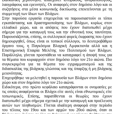
λαογράφους και ερευνητές. Οι αναφορές στον δημόσιο λόγο και οι
συζητήσεις στα μέσα κοινωνικής δικτύωσης επεκτείνονται με τη
συμμετοχή των ίδιων των Βλάχων.
Στην παρούσα εργασία επιχειρείται να παρουσιαστούν οι τόποι
εγκατάστασης και δραστηριοποίησης των Βλάχων, κυρίως στον
ελλαδικό χώρο, και οι απόψεις που έχουν διατυπωθεί μέχρι
σήμερα για την καταγωγή τους και την εθνοτική τους ταυτότητα.
Παρουσιάζονται, επίσης, οι συλλογικοί φορείς έκφρασης που έχουν
δημιουργηθεί, όπως είναι οι τοπικοί σύλλογοι, το δευτεροβάθμιο
όργανο τους, η Παγκόσμια Βλαχική Αμφικτιονία αλλά και η
Επιστημονική Εταιρία Μελέτης του Πολιτισμού των Βλάχων.
Παράλληλα, γίνεται προσπάθεια να καταγραφεί η άποψή τους για
τα θέματα που κυριαρχούν στον δημόσιο λόγο τον 21ο αιώνα. Πιο
συγκεκριμένα για τα θέματα του εγγραμματισμού και της
διδασκαλίας της βλάχικης γλώσσας και της ύπαρξης ή μη βλάχικης
μειονότητας.
Επιχειρήθηκε να μελετηθεί η παρουσία των Βλάχων στον δημόσιο
χώρο και στον δημόσιο λόγο τον 21ο αιώνα.
Ειδικότερα, στο πρώτο κεφάλαιο καταγράφονται οι ονομασίες με
τις οποίες αναφέρονται οι Βλάχοι είτε αυτές είναι εθνωνυμικές είτε
τοπωνυμικές. Επίσης, παρατίθενται οι θεωρίες που έχουν
διατυπωθεί μέχρι σήμερα σχετικά με την καταγωγή και προέλευση
αυτών των πληθυσμών. Γίνεται ιδιαίτερη αναφορά στην περίοδο
του τέλους του 19ου και των αρχών του 20ού αιώνα, όταν οι