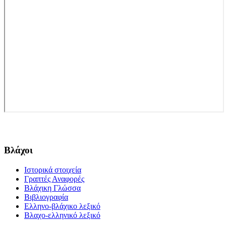
Βλάχοι
Ιστορικά στοιχεία
Γραπτές Αναφορές
Βλάχικη Γλώσσα
Βιβλιογραφία
Ελληνο-βλάχικο λεξικό
Βλαχο-ελληνικό λεξικό