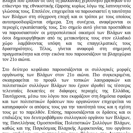
Βλάχοι που ζούσαν σε όλη τη βαλκανική χερσόνησο βρέθηκαν στο
επίκεντρο της εθνικιστικής έξαρσης κυρίως λόγω της λατινογενούς
γλώσσας τους. Επιπλέον, επιχειρείται να παρουσιαστεί η ταυτότητα
των Βλάχων στη σύγχρονη εποχή και οι τρόποι με τους οποίους
αυτοπροσδιορίζονται σήμερα. Στη συνέχεια, αναφέρονται οι
περιοχές εγκατάστασής τους. Στο σημείο αυτό γίνεται προσπάθεια
να παρουσιαστούν οι μητροπολιτικοί οικισμοί των Βλάχων και
όσοι δημιουργήθηκαν από τις μετακινήσεις τους στον ελλαδικό
χώρο λαμβάνοντας υπόψη και τις επαγγελματικές τους
δραστηριότητες. Τέλος, γίνεται αναφορά στη σημερινή
πραγματικότητα και στην εικόνα που παρουσιάζουν τα βλαχοχώρια
τον 21ο αιώνα.
Στο δεύτερο κεφάλαιο παρουσιάζονται οι συλλογικές μορφές
οργάνωσης των Βλάχων στον 21ο αιώνα. Πιο συγκεκριμένα,
σκιαγραφείται το προφίλ των τοπικών λαογραφικών και
πολιτιστικών συλλόγων Βλάχων που έχουν ιδρυθεί τις τέσσερις
τελευταίες δεκαετίες σε διάφορες περιοχές της Ελλάδας.
Ταυτόχρονα, μέσω του λόγου που εκφράζουν στη δημόσια σφαίρα
και των πολιτιστικών δράσεων που οργανώνουν επιχειρείται να
καταγραφούν οι απόψεις τους για την ταυτότητά τους και η σχέση
τους με το παρελθόν. Επίσης, παρουσιάζονται οι δράσεις και οι
επιδιώξεις του δευτεροβάθμιου συλλογικού οργάνου των Βλάχων,
της Πανελλήνιας Ομοσπονδίας Πολιτιστικών Συλλόγων Βλάχων,
καθώς και της Παγκόσμιας Βλαχικής Αμφικτιονίας, του οργάνου