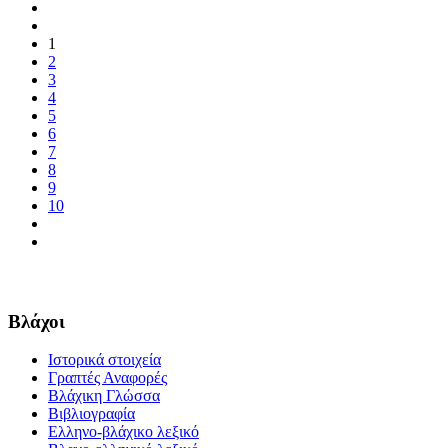
1
2
3
4
5
6
7
8
9
10
Βλάχοι
Ιστορικά στοιχεία
Γραπτές Αναφορές
Βλάχικη Γλώσσα
Βιβλιογραφία
Ελληνο-βλάχικο λεξικό