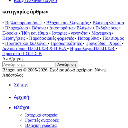
Βλαχο-ελληνικό λεξικό
κατηγορίες άρθρων
•
Βιβλιοπαρουσιάσεις
•
Βλάχοι και ελληνισμός
•
Βλάχικη γλώσσα
•
Βλαχοχώρια
•
Βότανα
•
Διασπορά των Βλάχων
•
Εκδηλώσεις
•
E-books
•
Ήθη και έθιμα
•
Ιστορίες - γεγονότα
•
Μαγειρική
•
Περιηγήσεις
•
Παραδοσιακές φορεσιές
•
Παραμύθια
•
Πολιτισμός
•
Πολιτιστικοί Συλλόγοι
•
Προσωπικότητες
•
Τραγούδια - Χοροί
•
Δελτία τύπου Π.Ο.Π.Σ.Β & Π.Β.Α
•
Ημερολόγια Π.Ο.Π.Σ.Β
•
Πρακτικά Π.Ο.Π.Σ.Β
Αναζήτηση...
Αναζήτηση
Βλάχοι.net © 2005-2026, Σχεδιασμός-Διαχείριση: Νάνης
Απόστολος
Χάρτης
Αρχική
Βλάχοι
Ιστορικά στοιχεία
Γραπτές αναφορές
Βλάχικη γλώσσα