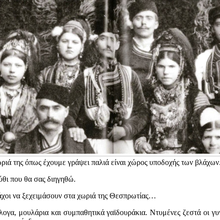
ωριά της όπως έχουμε γράψει παλιά είναι χώρος υποδοχής των βλάχων
ύθι που θα σας διηγηθώ.
λάχοι να ξεχειμάσουν στα χωριά της Θεσπρωτίας…
άλογα, μουλάρια και συμπαθητικά γαϊδουράκια. Ντυμένες ζεστά οι γυν