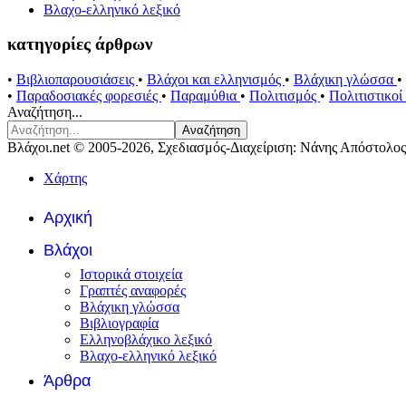
Βλαχο-ελληνικό λεξικό
κατηγορίες άρθρων
•
Βιβλιοπαρουσιάσεις
•
Βλάχοι και ελληνισμός
•
Βλάχικη γλώσσα
•
•
Παραδοσιακές φορεσιές
•
Παραμύθια
•
Πολιτισμός
•
Πολιτιστικο
Αναζήτηση...
Αναζήτηση
Βλάχοι.net © 2005-2026, Σχεδιασμός-Διαχείριση: Νάνης Απόστολος
Χάρτης
Αρχική
Βλάχοι
Ιστορικά στοιχεία
Γραπτές αναφορές
Βλάχικη γλώσσα
Βιβλιογραφία
Ελληνοβλάχικο λεξικό
Βλαχο-ελληνικό λεξικό
Άρθρα