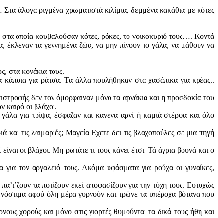
… Στα άλογα ριγμένα χρωματιστά κιλίμια, δεμμένα κακάθια με κότες
σα στα οποία κουβαλούσαν κότες, ρόκες, το νοικοκυριό τους…. Κοντά
α, έκλεναν τα γεννημένα ζώα, να μην πίνουν το γάλα, να μάθουν να
ς, στα κονάκια τους.
 κάποια για ράτσα. Τα άλλα πουλήθηκαν στα χασάπικα για κρέας..
πιστροφής δεν τον όμορφαιναν μόνο τα αρνάκια και η προσδοκία του
ν καιρό οι βλάχοι.
 γάλα για τρίψα, έσφαζαν και κανένα αρνί ή καμιά στέρφα και όλο
ά και τις λαιμαριές; Μαγεία Έχετε δει τις βλαχοπούλες σε μια πηγή
είναι οι βλάχοι. Μη ρωτάτε τι τους κάνει έτσι. Τά άγρια βουνά και ο
για τον αργαλειό τους. Ακόμα υφάσματα για ρούχα οι γυναίκες,
πα’ι’ζουν τα ποτίζουν εκεί αποφασίζουν για την τύχη τους. Ευτυχώς
 νόστιμα αφού όλη μέρα γυρνούν και τρώνε τα υπέροχα βότανα που
ους χορούς και μόνο στις γιορτές θυμούνται τα δικά τους ήθη και