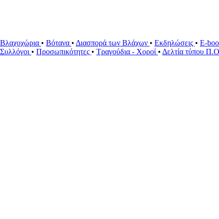
Βλαχοχώρια
•
Βότανα
•
Διασπορά των Βλάχων
•
Εκδηλώσεις
•
E-bo
ί Συλλόγοι
•
Προσωπικότητες
•
Τραγούδια - Χοροί
•
Δελτία τύπου Π.