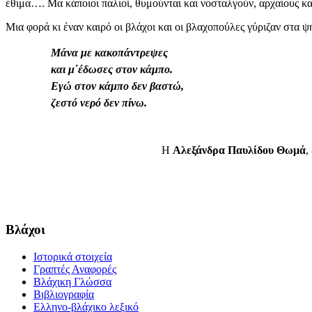
έθιμα…. Μα κάποιοι παλιοί, θυμούνται και νοσταλγούν, αρχαίους κ
Μια φορά κι έναν καιρό οι βλάχοι και οι βλαχοπούλες γύριζαν στα 
Μάνα με κακοπάντρεψες
και μ΄έδωσες στον κάμπο.
Εγώ στον κάμπο δεν βαστώ,
ζεστό νερό δεν πίνω.
H
Αλεξάνδρα Παυλίδου Θωμά
,
Βλάχοι
Ιστορικά στοιχεία
Γραπτές Αναφορές
Βλάχικη Γλώσσα
Βιβλιογραφία
Ελληνο-βλάχικο λεξικό