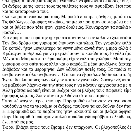
πολύχρωμα μαντήλια τους δεμένα πάνω να φαίνονται οι κόσες τους κ
Οι άνδρες με τις κάπες τους τις γκλίτσες τους να σφυρίζουν έτσι
και τα κατσαρολικά τους..
Ολόκληρο το νοικοκυριό τους. Μπροστά δυο τρεις άνδρες, μετά τα κ
Τις ψιλόλιγνες όμορφες γυναίκες, τα μωρά που ήταν φορτωμένα σε ε
και οι βάβες που τότε ήταν χέρια δουλειάς. Κουνάραγαν τα παιδιά
βοσκάν…
Στο δρόμο μια φορά την ημέρα στέκονταν να φαν καλά να ξαποστάσο
Τον ίδιο δρόμο του γυρισμού έπαιρναν και τώρα. Τον γνώριζαν καλά
Το κοπάδι ήταν μεγαλύτερο τα γεννημένα αρνιά ήταν μικρά αλλά 
Κράταγαν τα θηλυκά για να μεγαλώσουν το κοπάδι τους.Το γάλα ήταν
Μέχρι το Μάη και πιο πέρα ακόμη είχαν γάλα τα γαλάρια. Μετά σιγ
γυρισμού στο σπίτι τους αλλά και ο καιρός.Η μέρα μεγάλωνε ξαστέρ
Διάβαζαν και τα μερομήνια. Δεν λάθαιβαν ποτές τους. Τα παιδιά 
ανέβαιναν και όλο ανέβαιναν… Ότι και να έβρησκαν δύσκολο στο δ
Έχετε δει λαιμαριές των αλόγων και των γυναικών; Συναγωνίζονται 
να μαζεύουν λάχανα για την πίτα τους η να κάνουν κριγιασόπιτα με π
Άλλη ράτσα δωρική είναι οι βλάχοι και οι βλάχες τους.Δωρειείς είμα
όμορφος κάμπος. Ζουν σαν τα χελιδόνια σε δυο πατρίδες.
Όταν πέρναγαν μέρες από την Παραμυθιά στέκονταν να αγοράσου
κουδούνια για τα γκεσέμια οι άνδρες, πουθενά τα κουδούνια δεν ή
Η Παραμυθιά και το παζάρι της ήταν ξακουστό και οι βλάχοι άφηναν
στην Παραμυθιά υπάρχουν πολλά κοπάδια γιδοπρόββατα ελεύθερα, 
έχει ο τόπος μας.
Τώρα, βλάχοι όπως τους ζήσαμε δεν υπάρχουν. Οι βλαχοπούλες δεν