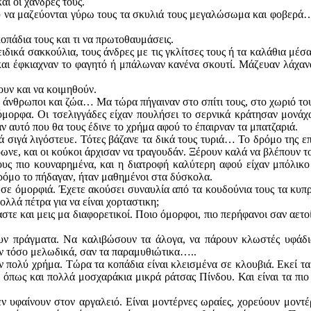
αι οι χάνδρες τους.
 που να μαζεύονται γύρω τους τα σκυλιά τους μεγαλώσωμα και φοβερά
οπάδια τους και τι να πρωτοθαυμάσεις.
ιδικά σακκούλια, τους άνδρες με τις γκλίτσες τους ή τα καλάθια μέ
 και έφκιαχναν το φαγητό ή μπάλωναν κανένα σκουτί. Μάζευαν λάχαν
υν και να κοιμηθούν.
 άνθρωποι και ζώα… Μα τώρα πήγαιναν στο σπίτι τους, στο χωριό του
όμορφα. Οι τσελιγγάδες είχαν πουλήσει το σερνικά κράτησαν μονάχα
 αυτό που θα τους έδινε το χρήμα αφού το έπαιρναν τα μπατζαριά.
ά σιγά λιγόστευε. Τότες βάζανε τα δικά τους τυριά… Το δρόμο της ε
ωνε, και οι κούκοι άρχισαν να τραγουδάν. Ξέρουν καλά να βλέπουν το
τους πιο κουναρημένα, και η διατροφή καλύτερη αφού είχαν μπόλικο
ρόμο το πήδαγαν, ήταν μαθημένοι στα δύσκολα.
σε όμορφιά. Έχετε ακούσει συναυλία από τα κουδούνια τους τα κυπρι
ολλά πέτρα για να είναι χορταστικη;
στε και μεις μα διαφορετικοί. Ποιο όμορφοι, πιο περήφανοι σαν αετοί 
ν πράγματα. Να καλιβώσουν τα άλογα, να πάρουν κλωστές υφάδια 
ταν τόσο μελωδικά, σαν τα παραμυθιώτικα…..
 πολύ χρήμα. Τώρα τα κοπάδια είναι κλεισμένα σε κλουβιά. Εκεί τα 
όπως και πολλά μοσχαράκια μικρά ράτσας Πίνδου. Και είναι τα πιο
 υφαίνουν στον αργαλειό. Είναι μοντέρνες ωραίες, χορεύουν μοντέρν