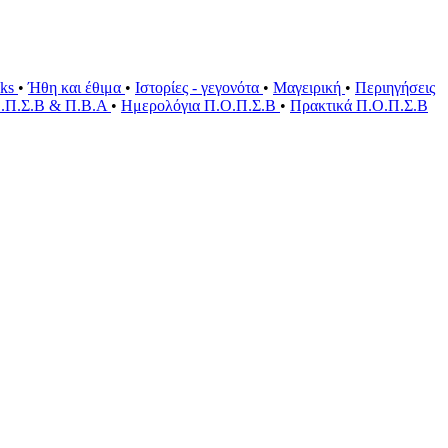
oks
•
Ήθη και έθιμα
•
Ιστορίες - γεγονότα
•
Μαγειρική
•
Περιηγήσεις
Ο.Π.Σ.Β & Π.Β.Α
•
Ημερολόγια Π.Ο.Π.Σ.Β
•
Πρακτικά Π.Ο.Π.Σ.Β