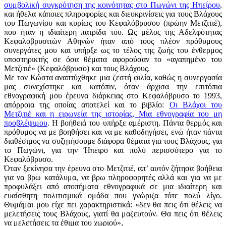
συμβολική συγκρότηση της κοινότητας στο Πωγώνι της Ηπείρου
,
και ήθελα κάποιες πληροφορίες και διευκρινίσεις για τους Βλάχους
του Πωγωνίου και κυρίως του Κεφαλόβρυσου (πρώην Μετζιτιέ),
που ήταν η ιδιαίτερη πατρίδα του. Ως μέλος της Αδελφότητας
Κεφαλοβρυσιτών Αθηνών ήταν από τους πλέον πρόθυμους
συνεργάτες μου και υπήρξε ως το τέλος της ζωής του ένθερμος
υποστηρικτής σε όσα θέματα αφορούσαν το «αγαπημένο του
Μετζιτιέ» (Κεφαλόβρυσο) και τους Βλάχους.
Με τον Κώστα αναπτύχθηκε μια ζεστή φιλία, καθώς η συνεργασία
μας συνεχίστηκε και κατόπιν, όταν άρχισα την επιτόπια
εθνογραφική μου έρευνα διάρκειας στο Κεφαλόβρυσο το 1993,
απόρροια της οποίας αποτελεί και το βιβλίο:
Οι Βλάχοι του
Μετζιτιέ και η ειρωνεία της ιστορίας, Μια εθνογραφία του μη
προβλέψιμου
. Η βοήθειά του υπήρξε αμέριστη. Πάντα θερμός και
πρόθυμος να με βοηθήσει και να με καθοδηγήσει, ενώ ήταν πάντα
διαθέσιμος να συζητήσουμε διάφορα θέματα για τους Βλάχους, για
το Πωγώνι, για την Ήπειρο και πολύ περισσότερο για το
Κεφαλόβρυσο.
Όταν ξεκίνησα την έρευνα στο Μετζιτιέ, απ’ αυτόν ζήτησα βοήθεια
για να βρω κατάλυμα, να βρω πληροφορητές αλλά και για να με
προφυλάξει από ατοπήματα εθνογραφικά σε μια ιδιαίτερη και
ευαίσθητη πολιτισμικά ομάδα που γνώριζα τότε πολύ λίγο.
Θυμάμαι μου είχε πει χαρακτηριστικά: «δεν θα πεις ότι θέλεις να
μελετήσεις τους Βλάχους, γιατί θα μαζευτούν. Θα πεις ότι θέλεις
να μελετήσεις τα έθιμα του χωριού»,