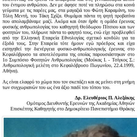
του έντιμου ανθρώπου. Δεν με άφησε ποτέ να πληρώσω στα κοινά
γεύματα με τις παρέες μας, στα μαγαζιά του Φώτη Καραμάνη, του
Τόλη Μεντή, του Τάκη Σχίζα. Θυμάμαι πάντα τη ψητή προβατίνα
που απολαμβάναμε μαζί. Ακόμα και όταν ήρθε η ομάδα έρευνας
φυσικής ανθρωπολογίας του καθηγητή Θεόδωρου Πίτσιου και των
φοιτητών του, πλήρωνε πάντα το φαγητό τους, ενώ είχε προβλεφθεί
από την Ελληνική Εταιρεία Εθνολογίας σχετικό κονδύλι για τα
έξοδά τους. Στην Εταιρεία τότε ήμουν εγώ πρόεδρος και είχα
εισηγηθεί την διενέργεια φυσικο-ανθρωπολογικής έρευνας στο
Κεφαλόβρυσο τα αποτελέσματα της οποίας παρουσιάστηκαν στο
1ο Συμπόσιο Φοιτητών Ανθρωπολογίας (Μούκας Ι. - Τσίγκος Σ.:
Ανθρωπολογική μελέτη στο Κεφαλόβρυσο Πωγωνίου, 22.4.1999,
Αθήνα).
Ας είναι ελαφρύ το χώμα που τον σκεπάζει και ας μείνει στη μνήμη
των συγχωριανών του ως ένα άξιο παιδί του τόπου του.
Δρ. Ελευθέριος Π. Αλεξάκης
Ομότιμος Διευθυντής Ερευνών της Ακαδημίας Αθηνών
Επισκέπτης Καθηγητής στο Δημοκρίτειο Πανεπιστήμιο Θράκης