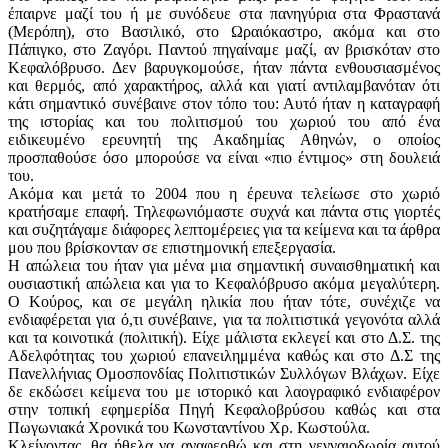
έπαιρνε μαζί του ή με συνόδευε στα πανηγύρια στα Φραστανά
(Μερόπη), στο Βασιλικό, στο Ωραιόκαστρο, ακόμα και στο
Πάπιγκο, στο Ζαγόρι. Παντού πηγαίναμε μαζί, αν βρισκόταν στο
Κεφαλόβρυσο. Δεν βαρυγκομούσε, ήταν πάντα ενθουσιασμένος
και θερμός, από χαρακτήρος, αλλά και γιατί αντιλαμβανόταν ότι
κάτι σημαντικό συνέβαινε στον τόπο του: Αυτό ήταν η καταγραφή
της ιστορίας και του πολιτισμού του χωριού του από ένα
ειδικευμένο ερευνητή της Ακαδημίας Αθηνών, ο οποίος
προσπαθούσε όσο μπορούσε να είναι «πιο έντιμος» στη δουλειά
του.
Ακόμα και μετά το 2004 που η έρευνα τελείωσε στο χωριό
κρατήσαμε επαφή. Τηλεφωνιόμαστε συχνά και πάντα στις γιορτές
και συζητάγαμε διάφορες λεπτομέρειες για τα κείμενα και τα άρθρα
μου που βρίσκονταν σε επιστημονική επεξεργασία.
Η απώλεια του ήταν για μένα μια σημαντική συναισθηματική και
ουσιαστική απώλεια και για το Κεφαλόβρυσο ακόμα μεγαλύτερη.
Ο Κούρος, και σε μεγάλη ηλικία που ήταν τότε, συνέχιζε να
ενδιαφέρεται για ό,τι συνέβαινε, για τα πολιτιστικά γεγονότα αλλά
και τα κοινοτικά (πολιτική). Είχε μάλιστα εκλεγεί και στο Δ.Σ. της
Αδελφότητας του χωριού επανειλημμένα καθώς και στο Δ.Σ της
Πανελλήνιας Ομοσπονδίας Πολιτιστικών Συλλόγων Βλάχων. Είχε
δε εκδώσει κείμενα του με ιστορικό και λαογραφικό ενδιαφέρον
στην τοπική εφημερίδα Πηγή Κεφαλοβρύσου καθώς και στα
Πωγωνιακά Χρονικά του Κωνσταντίνου Χρ. Κωστούλα.
Κλείνοντας, θα ήθελα να αναφερθώ και στη γενναιοδωρία αυτού