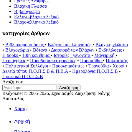
Γραπτές Αναφορές
Βλάχικη Γλώσσα
Βιβλιογραφία
Ελληνο-βλάχικο λεξικό
Βλαχο-ελληνικό λεξικό
κατηγορίες άρθρων
•
Βιβλιοπαρουσιάσεις
•
Βλάχοι και ελληνισμός
•
Βλάχικη γλώσσα
•
Βλαχοχώρια
•
Βότανα
•
Διασπορά των Βλάχων
•
Εκδηλώσεις
•
E-books
•
Ήθη και έθιμα
•
Ιστορίες - γεγονότα
•
Μαγειρική
•
Περιηγήσεις
•
Παραδοσιακές φορεσιές
•
Παραμύθια
•
Πολιτισμός
•
Πολιτιστικοί Συλλόγοι
•
Προσωπικότητες
•
Τραγούδια - Χοροί
•
Δελτία τύπου Π.Ο.Π.Σ.Β & Π.Β.Α
•
Ημερολόγια Π.Ο.Π.Σ.Β
•
Πρακτικά Π.Ο.Π.Σ.Β
Αναζήτηση...
Αναζήτηση
Βλάχοι.net © 2005-2026, Σχεδιασμός-Διαχείριση: Νάνης
Απόστολος
Χάρτης
Αρχική
Βλάχοι