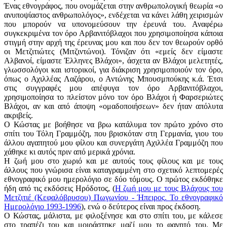
Ένας εθνογράφος, που ονομάζεται στην ανθρωπολογική θεωρία «ο
ανυποψίαστος ανθρωπολόγος», ενδέχεται να κάνει λάθη χειρισμών
που μπορούν να υπονομεύσουν την έρευνά του. Αναφέρω
συγκεκριμένα τον όρο Αρβανιτόβλαχοι που χρησιμοποίησα κάποια
στιγμή στην αρχή της έρευνας μου και που δεν τον θεωρούν ορθό
οι Μετζιτιώτες (Μιτζιντώνοι). Τόνιζαν ότι «εμείς δεν είμαστε
Αλβανοί, είμαστε Έλληνες Βλάχοι», άσχετα αν Βλάχοι μελετητές,
γλωσσολόγοι και ιστορικοί, για διάκριση χρησιμοποιούν τον όρο,
όπως ο Αχιλλέας Λαζάρου, ο Αντώνης Μπουσμπούκης κ.ά. Έτσι
στις συγγραφές μου απέφυγα τον όρο Αρβανιτόβλαχοι,
χρησιμοποίησα το πλείστον μόνο τον όρο Βλάχοι ή Φαρσεριώτες
Βλάχοι, αν και από άποψη «ομαδοποιήσεων» δεν ήταν απόλυτα
ακριβείς.
Ο Κώστας με βοήθησε να βρω κατάλυμα τον πρώτο χρόνο στο
σπίτι του Τόλη Γραμμόζη, που βρισκόταν στη Γερμανία, γιου του
άλλου αγαπητού μου φίλου και συνεργάτη Αχιλλέα Γραμμόζη που
χάθηκε κι αυτός πριν από μερικά χρόνια.
Η ζωή μου στο χωριό και με αυτούς τους φίλους και με τους
άλλους που γνώρισα είναι καταγραμμένη στο σχετικό λεπτομερές
εθνογραφικό μου ημερολόγιο σε δύο τόμους. Ο πρώτος εκδόθηκε
ήδη από τις εκδόσεις Ηρόδοτος, (
Η ζωή μου με τους Βλάχους του
Μετζιτιέ (Κεφαλόβρυσου) Πωγωνίου - Ήπειρος. Το εθνογραφικό
Ημερολόγιο 1993-1996
), ενώ ο δεύτερος είναι προς έκδοση.
Ο Κώστας, μάλιστα, με φιλοξένησε και στο σπίτι του, με κάλεσε
στο τραπέζι του και μοιράστηκε μαζί μου το φαγητό του. Με