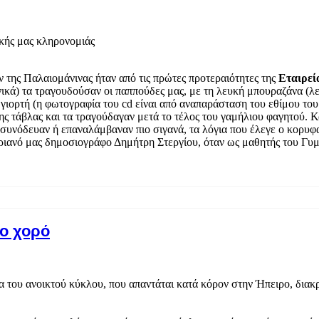
κής μας κληρονομιάς
της Παλαιομάνινας ήταν από τις πρώτες προτεραιότητες της
Εταιρεί
ικά) τα τραγουδούσαν οι παππούδες μας, με τη λευκή μπουραζάνα (λευ
 γιορτή (η φωτογραφία του cd είναι από αναπαράσταση του εθίμου τ
ης τάβλας και τα τραγούδαγαν μετά το τέλος του γαμήλιου φαγητού. 
ι συνόδευαν ή επαναλάμβαναν πιο σιγανά, τα λόγια που έλεγε ο κορυ
ιανό μας δημοσιογράφο Δημήτρη Στεργίου, όταν ως μαθητής του Γυμν
ο χορό
α του ανοικτού κύκλου, που απαντάται κατά κόρον στην Ήπειρο, διακ