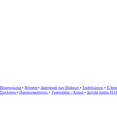
Βλαχοχώρια
•
Βότανα
•
Διασπορά των Βλάχων
•
Εκδηλώσεις
•
E-bo
ί Συλλόγοι
•
Προσωπικότητες
•
Τραγούδια - Χοροί
•
Δελτία τύπου Π.