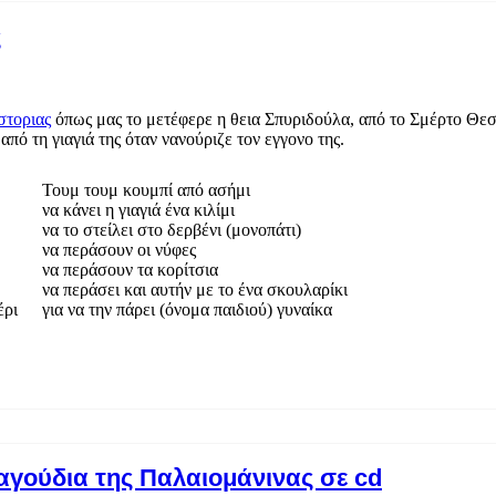
ς
στοριας
όπως μας το μετέφερε η θεια Σπυριδούλα, από το Σμέρτο Θε
πό τη γιαγιά της όταν νανούριζε τον εγγονο της.
Τουμ τουμ κουμπί από ασήμι
να κάνει η γιαγιά ένα κιλίμι
να το στείλει στο δερβένι (μονοπάτι)
να περάσουν οι νύφες
να περάσουν τα κορίτσια
να περάσει και αυτήν με το ένα σκουλαρίκι
έρι
για να την πάρει (όνομα παιδιού) γυναίκα
γούδια της Παλαιομάνινας σε cd