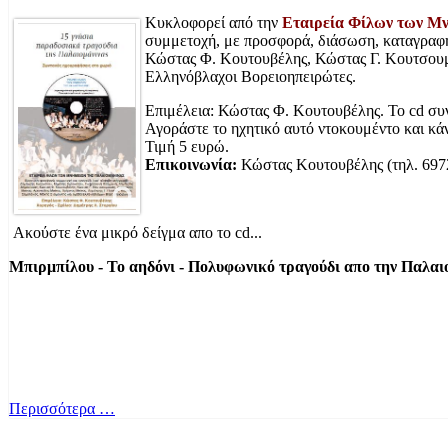
Κυκλοφορεί από την
Εταιρεία Φίλων των Μν
συμμετοχή, με προσφορά, διάσωση, καταγραφή
Κώστας Φ. Κουτουβέλης, Κώστας Γ. Κουτσουμπ
Ελληνόβλαχοι Βορειοηπειρώτες.
Επιμέλεια: Κώστας Φ. Κουτουβέλης. Το cd συνο
Αγοράστε το ηχητικό αυτό ντοκουμέντο και κάνε
Τιμή 5 ευρώ.
Επικοινωνία:
Κώστας Κουτουβέλης (τηλ. 6972
Ακούστε ένα μικρό δείγμα απο το cd...
Μπιρμπίλου - Το αηδόνι - Πολυφωνικό τραγούδι απο την Παλαι
Περισσότερα …