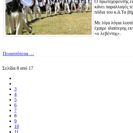
Ο πρωτοχορευτής είν
κάνει παραλλαγές το
πόδια του κ.ά.Τα β
Με λίγα λόγια λοιπ
έχαιρε ιδιαίτερης 
«ο λεβέντης».
Περισσότερα …
Σελίδα 8 από 17
3
4
5
6
7
8
9
10
11