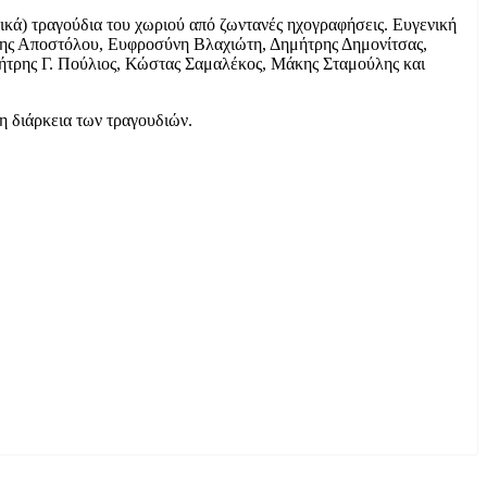
κά) τραγούδια του χωριού από ζωντανές ηχογραφήσεις. Ευγενική
λης Αποστόλου, Ευφροσύνη Βλαχιώτη, Δημήτρης Δημονίτσας,
ήτρης Γ. Πούλιος, Κώστας Σαμαλέκος, Μάκης Σταμούλης και
η διάρκεια των τραγουδιών.