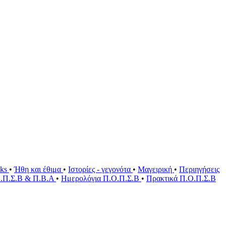
oks
•
Ήθη και έθιμα
•
Ιστορίες - γεγονότα
•
Μαγειρική
•
Περιηγήσεις
Ο.Π.Σ.Β & Π.Β.Α
•
Ημερολόγια Π.Ο.Π.Σ.Β
•
Πρακτικά Π.Ο.Π.Σ.Β