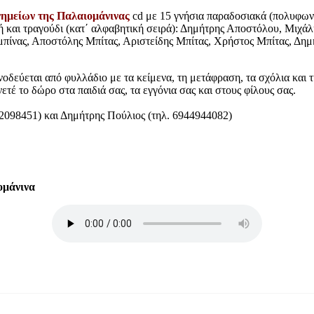
ημείων της Παλαιομάνινας
cd με 15 γνήσια παραδοσιακά (πολυφωνι
 και τραγούδι (κατ΄ αλφαβητική σειρά): Δημήτρης Αποστόλου, Μιχά
ίνας, Αποστόλης Μπίτας, Αριστείδης Μπίτας, Χρήστος Μπίτας, Δημ
δεύεται από φυλλάδιο με τα κείμενα, τη μετάφραση, τα σχόλια και τ
τέ το δώρο στα παιδιά σας, τα εγγόνια σας και στους φίλους σας.
098451) και Δημήτρης Πούλιος (τηλ. 6944944082)
ομάνινα