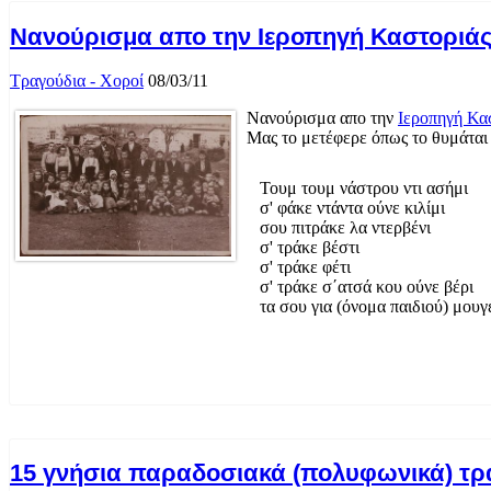
Νανούρισμα απο την Ιεροπηγή Καστοριά
Τραγούδια - Χοροί
08/03/11
Νανούρισμα απο την
Ιεροπηγή Κα
Μας το μετέφερε όπως το θυμάται α
Τουμ τουμ νάστρου ντι ασήμι
σ' φάκε ντάντα ούνε κιλίμι
σου πιτράκε λα ντερβένι
σ' τράκε βέστι
σ' τράκε φέτι
σ' τράκε σ΄ατσά κου ούνε βέρι
τα σου για (όνομα παιδιού) μουγ
15 γνήσια παραδοσιακά (πολυφωνικά) τρα