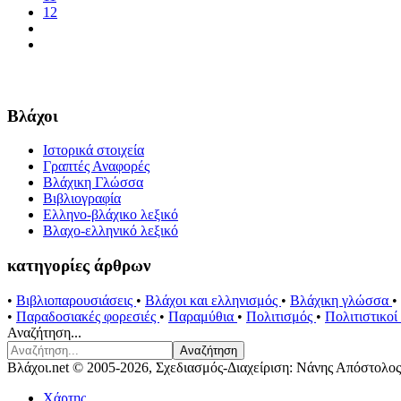
12
Βλάχοι
Ιστορικά στοιχεία
Γραπτές Αναφορές
Βλάχικη Γλώσσα
Βιβλιογραφία
Ελληνο-βλάχικο λεξικό
Βλαχο-ελληνικό λεξικό
κατηγορίες άρθρων
•
Βιβλιοπαρουσιάσεις
•
Βλάχοι και ελληνισμός
•
Βλάχικη γλώσσα
•
•
Παραδοσιακές φορεσιές
•
Παραμύθια
•
Πολιτισμός
•
Πολιτιστικο
Αναζήτηση...
Αναζήτηση
Βλάχοι.net © 2005-2026, Σχεδιασμός-Διαχείριση: Νάνης Απόστολος
Χάρτης