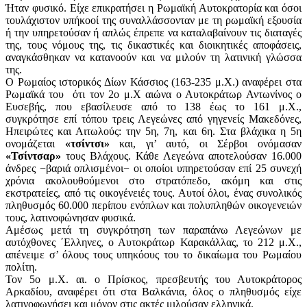
Ήταν φυσικό. Είχε επικρατήσει η Ρωμαϊκή Αυτοκρατορία και όσοι
τουλάχιστον υπήκοοί της συναλλάσσονταν με τη ρωμαϊκή εξουσία
ή την υπηρετούσαν ή απλώς έπρεπε να καταλαβαίνουν τις διαταγές
της, τους νόμους της, τις δικαστικές και διοικητικές αποφάσεις,
αναγκάσθηκαν να κατανοούν και να μιλούν τη λατινική γλώσσα
της.
Ο Ρωμαίος ιστορικός Δίων Κάσσιος (163-235 μ.Χ.) αναφέρει στα
Ρωμαϊκά του ότι τον 2o μ.Χ αιώνα ο Αυτοκράτωρ Αντωνίνος ο
Ευσεβής, που εβασίλευσε από το 138 έως το 161 μ.Χ.,
συγκρότησε επί τόπου τρεις Λεγεώνες από γηγενείς Μακεδόνες,
Ηπειρώτες και Αιτωλούς: την 5η, 7η, και 6η. Στα βλάχικα η 5η
ονομάζεται
«τσίντσι»
και, γι’ αυτό, οι Σέρβοι ονόμασαν
«Τσίντσαρ»
τους Βλάχους. Κάθε Λεγεώνα αποτελούσαν 16.000
άνδρες −βαριά οπλισμένοι− οι οποίοι υπηρετούσαν επί 25 συνεχή
χρόνια ακολουθούμενοι στο στρατόπεδο, ακόμη και στις
εκστρατείες, από τις οικογένειές τους. Αυτοί όλοι, ένας συνολικός
πληθυσμός 60.000 περίπου ενόπλων και πολυπληθών οικογενειών
τους, λατινοφώνησαν φυσικά.
Αμέσως μετά τη συγκρότηση των παραπάνω Λεγεώνων με
αυτόχθονες ΄Ελληνες, ο Αυτοκράτωρ Καρακάλλας, το 212 μ.Χ.,
απένειμε σ’ όλους τους υπηκόους του το δικαίωμα του Ρωμαίου
πολίτη.
Τον 5o μ.Χ. αι. ο Πρίσκος, πρεσβευτής του Αυτοκράτορος
Αρκαδίου, αναφέρει ότι στα Βαλκάνια, όλος ο πληθυσμός είχε
λατινοφωνήσει και μόνον στις ακτές μιλούσαν ελληνικά.