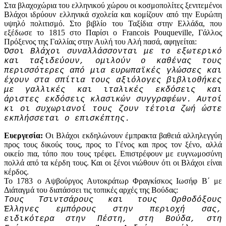
Στα βλαχοχώρια του ελληνικού χώρου οι κοσμοπολίτες ξενιτεμένοι
Βλάχοι ιδρύουν ελληνικά σχολεία και κομίζουν από την Ευρώπη
υψηλό πολιτισμό. Στο βιβλίο του Ταξίδια στην Ελλάδα, που
εξέδωσε το 1815 στο Παρίσι ο Francois Pouqueville, Γάλλος
Πρόξενος της Γαλλίας στην Αυλή του Αλή πασά, αφηγείται:
Όσοι Βλάχοι συναλλάσσονται με το εξωτερικό
και ταξιδεύουν, ομιλούν ο καθένας τους
περισσότερες από μια ευρωπαϊκές γλώσσες και
έχουν στα σπίτια τους αξιόλογες βιβλιοθήκες
με γαλλικές και ιταλικές εκδόσεις και
άριστες εκδόσεις κλασικών συγγραφέων. Αυτοί
κι οι συχωριανοί τους ζουν τέτοια ζωή ώστε
εκπλήσσεται ο επισκέπτης.
Ευεργεσία:
Οι Βλάχοι εκδηλώνουν έμπρακτα βαθειά αλληλεγγύη
προς τους δικούς τους, προς το Γένος και προς τον ξένο, αλλά
οικείο πια, τόπο που τους τρέφει. Επιστρέφουν με ευγνωμοσύνη
πολλά από τα κέρδη τους. Και οι ξένοι νιώθουν ότι οι Βλάχοι είναι
κέρδος.
Το 1783 ο Αψβούργος Αυτοκράτωρ Φραγκίσκος Ιωσήφ Β΄ με
Διάταγμά του διατάσσει τις τοπικές αρχές της Βούδας:
Τους Τσιντσάρους και τους Ορθοδόξους
Έλληνες εμπόρους στην περιοχή σας,
ειδικότερα στην Πέστη, στη Βούδα, στη