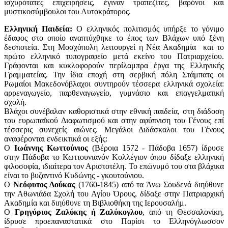
ισχυρότατες επιχειρήσεις, έγιναν τραπεζίτες, βαρόνοι και
μυστικοσύμβουλοι του Αυτοκράτορος.
Ελληνική Παιδεία:
Ο ελληνικός πολιτισμός υπήρξε το γόνιμο
έδαφος στο οποίο αναπτύχθηκε το έπος των Βλάχων υπό ξένη
δεσποτεία. Στη Μοσχόπολη λειτουργεί η Νέα Ακαδημία και το
πρώτο ελληνικό τυπογραφείο μετά εκείνο του Πατριαρχείου.
Γράφονται και κυκλοφορούν περίλαμπρα έργα της Ελληνικής
Γραμματείας. Την ίδια εποχή στη σερβική πόλη Στάμπατς οι
Ρωμαίοι Μακεδονόβλαχοι συντηρούν τέσσερα ελληνικά σχολεία:
αρρεναγωγείο, παρθεναγωγείο, γυμνάσιο και επαγγελματική
σχολή.
Βλάχοι συνέβαλαν καθοριστικά στην εθνική παιδεία, στη διάδοση
του ευρωπαϊκού Διαφωτισμού και στην αφύπνιση του Γένους επί
τέσσερις συνεχείς αιώνες. Μεγάλοι Διδάσκαλοι του Γένους
αναφέρονται ενδεικτικά οι εξής:
Ο
Ιωάννης Κωττούνιος
(Βέροια 1572 - Πάδοβα 1657) ίδρυσε
στην Πάδοβα το Κωττουνιανόν Κολλέγιον όπου δίδαξε ελληνική
φιλοσοφία, ιδιαίτερα τον Αριστοτέλη. Το επώνυμό του στα βλάχικα
είναι το βυζαντινό Κυδώνης - γκουτούνιου.
Ο
Νεόφυτος Δούκας
(1760-1845) από τα Άνω Σουδενά διηύθυνε
την Αθωνιάδα Σχολή του Αγίου Όρους, δίδαξε στην Πατριαρχική
Ακαδημία και διηύθυνε τη Βιβλιοθήκη της Ιερουσαλήμ.
Ο
Γρηγόριος Ζαλύκης ή Ζαλύκογλου
, από τη Θεσσαλονίκη,
ίδρυσε προεπαναστατικά στο Παρίσι το Ελληνόγλωσσον