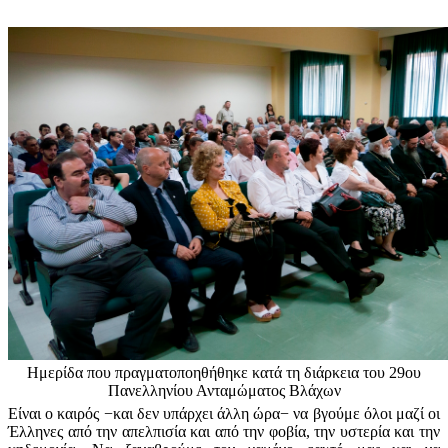
Ημερίδα που πραγματοποηθήθηκε κατά τη διάρκεια του 29ου
Πανελληνίου Ανταμώματος Βλάχων
Είναι ο καιρός −και δεν υπάρχει άλλη ώρα− να βγούμε όλοι μαζί οι
Έλληνες από την απελπισία και από την φοβία, την υστερία και την