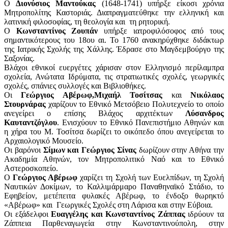
Ο
Διονύσιος Μαντούκας
(1648-1741) υπήρξε είκοσι χρόνια
Μητροπολίτης Καστοριάς. Διαπραγματεύθηκε την ελληνική και
λατινική φιλοσοφίας, τη θεολογία και τη ρητορική.
Ο
Κωνσταντίνος Ζουπάν
υπήρξε ιατροφιλόσοφος από τους
σημαντικότερους του 18ου αι. Το 1760 ανακηρύχθηκε διδάκτωρ
της Ιατρικής Σχολής της Χάλλης. Έδρασε στο Μαγδεμβούργο της
Σαξονίας.
Βλάχοι εθνικοί ευεργέτες χάρισαν στον Ελληνισμό περίλαμπρα
σχολεία, Ανώτατα Ιδρύματα, τις στρατιωτικές σχολές, γεωργικές
σχολές, σπάνιες συλλογές και Βιβλιοθήκες.
Οι
Γεώργιος Αβέρωφ,
Μιχαήλ Τοσίτσας
και
Νικόλαος
Στουρνάρας
χαρίζουν το Εθνικό Μετσόβειο Πολυτεχνείο το οποίο
ανεγείρει ο επίσης Βλάχος αρχιτέκτων
Λύσανδρος
Καυταντζόγλου
. Ενισχύουν το Εθνικό Πανεπιστήμιο Αθηνών και
η χήρα του Μ. Τοσίτσα δωρίζει το οικόπεδο όπου ανεγείρεται το
Αρχαιολογικό Μουσείο.
Οι βαρόνοι
Σίμων και Γεώργιος Σίνας
δωρίζουν στην Αθήνα την
Ακαδημία Αθηνών, τον Μητροπολιτικό Ναό και το Εθνικό
Αστεροσκοπείο.
Ο
Γεώργιος Αβέρωφ
χαρίζει τη Σχολή των Ευελπίδων, τη Σχολή
Ναυτικών Δοκίμων, το Καλλιμάρμαρο Παναθηναϊκό Στάδιο, το
Εφηβείον, μετέπειτα φυλακές Αβέρωφ, το ένδοξο θωρηκτό
«Αβέρωφ» και Γεωργικές Σχολές στη Λάρισα και στην Εύβοια.
Οι εξάδελφοι
Ευαγγέλης και Κωνσταντίνος Ζάππας
ιδρύουν τα
Ζάππεια Παρθεναγωγεία στην Κωνσταντινούπολη, στην