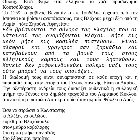
Ουλάχ. ΄Ετσι βγήκε στα ελληνικά το χαζό προσωνύμιο
Κουτσόβλαχοι.
Το 1159, ο ραβίνος Βενιαμίν ο εκ Τουδέλας έρχεται από την
Ισπανία και βρίσκει ανυπότακτους, τους Βλάχους μέχρι έξω από τη
Λαμία −τότε Ζητούνι. Αφηγείται:
Εδώ βρίσκονται τα σύνορα της Βλαχίας που οι
κάτοικοί της ονομάζονται Βλάχοι. Μήτε εις
Θεόν μήτε εις Βασιλέα πιστεύουν. Είναι
αλαφροί και γρήγοροι σαν ζαρκάδια και
κατεβαίνουν από τα βουνά τους στους
ελληνικούς κάμπους και τους ληστεύουν.
Κανείς δεν ριψοκινδυνεύει πόλεμο μαζί τους
ούτε μπορεί να τους υποτάξει.
Η διαδρομή τους είναι συναρπαστική σε κάθε εποχή και η
παρουσία τους στην Ιστορία του Γένους συνεχής. Είναι οι Ακρίτες.
Την αξεπέραστη ανδρεία τους διασώζει αυθεντικά η συλλογική
μνήμη του Γένους στα δημώδη τραγούδια του Ακριτικού Κύκλου,
όταν ακόμη η πατρώα Αυτοκρατορία ήταν ακμαία. Ψάλλει ο Λαός:
Ώσε να στρώσει ο Κωνσταντής
κι Αλέξης να σελώσει
ευρέθη το Βλαχόπουλο
στον μαύρο καβαλάρης
Στο έμπα μπήκε σαν αϊτός
Στο ξέβγα σαν πετρίτης