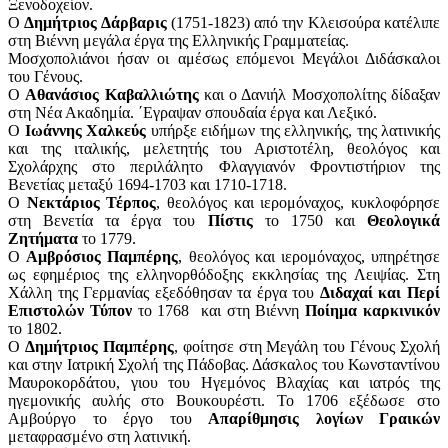
Ξενοδοχείον.
Ο
Δημήτριος Δάρβαρις
(1751-1823) από την Κλεισούρα κατέλιπε
στη Βιέννη μεγάλα έργα της Ελληνικής Γραμματείας.
Μοσχοπολιάνοι ήσαν οι αμέσως επόμενοι Μεγάλοι Διδάσκαλοι
του Γένους.
Ο
Αθανάσιος Καβαλλιώτης
και ο Δανιήλ Μοσχοπολίτης δίδαξαν
στη Νέα Ακαδημία. ΄Εγραψαν σπουδαία έργα και Λεξικό.
Ο
Ιωάννης Χαλκεύς
υπήρξε ειδήμων της ελληνικής, της λατινικής
και της ιταλικής, μελετητής του Αριστοτέλη, θεολόγος και
Σχολάρχης στο περιλάλητο Φλαγγιανόν Φροντιστήριον της
Βενετίας μεταξύ 1694-1703 και 1710-1718.
Ο
Νεκτάριος Τέρπος
, θεολόγος και ιερομόναχος, κυκλοφόρησε
στη Βενετία τα έργα του
Πίστις
το 1750 και
Θεολογικά
Ζητήματα
το 1779.
Ο
Αμβρόσιος Παμπέρης
, θεολόγος και ιερομόναχος, υπηρέτησε
ως εφημέριος της ελληνορθόδοξης εκκλησίας της Λειψίας. Στη
Χάλλη της Γερμανίας εξεδόθησαν τα έργα του
Διδαχαί και Περί
Επιστολών Τύπον
το 1768 και στη Βιέννη
Ποίημα καρκινικόν
το 1802.
Ο
Δημήτριος Παμπέρης
, φοίτησε στη Μεγάλη του Γένους Σχολή
και στην Ιατρική Σχολή της Πάδοβας. Δάσκαλος του Κωνσταντίνου
Μαυροκορδάτου, γιου του Ηγεμόνος Βλαχίας και ιατρός της
ηγεμονικής αυλής στο Βουκουρέστι. Το 1706 εξέδωσε στο
Αμβούργο το έργο του
Απαρίθμησις λογίων Γραικών
μεταφρασμένο στη λατινική.