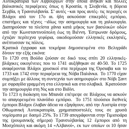
Αυτοκρατορία των Αψβούργων στην οποία ανήκαν και πολλές
βαλκανικές περιφέρειες όπως η Κροατία, η Σλοβενία, η βόρεια
Σερβία, η Τρανσυλβανία. Σ’ αυτές −και προς αυτές- τις περιοχές οι
Βλάχοι από τον 17ο αι. ήδη ασκούσαν επικερδές εμπόριο,
επιστήμες και τέχνες −ιδίως την ασημουργία και τη χαλκουργία.
Διατηρούσαν τα πλείστα χάνια κατά μήκος των βασιλικών οδών
από την Κωνσταντινούπολη έως τη Βιέννη. Έστρωναν δρόμους,
έχτιζαν περίτεχνα γεφύρια, οικοδομούσαν ελληνικές εκκλησιές,
ανέπτυσσαν τις πόλεις.
Κρατικά έγγραφα και τεκμήρια δημοσιευμένα στο Βελιγράδι
δίνουν την εξής εικόνα:
Το 1720 στη Βούδα ζούσαν σε δικό τους σπίτι 20 ελληνικές-
βλάχικες οικογένειες που το 1741 αυξήθηκαν σε 40-50. Το 1725
αναφέρονται Βλάχοι χρυσικοί στα περίχωρα της Όρσιαβα και το
1733 και 1742 στην περιφέρεια της Νόβα Παλάνκα. To 1770 είχαν
συμπήξει με άλλους τη συντεχνία των ασημουργών στο Νόβι Σαντ
με σφραγίδα γραμμένη στα ελληνικά και στα σλαβικά. Κρατούσαν
την ασημουργία στη Νις και στο Βιδίνι.
Το 1723 η διοίκηση του Μπανάτ επέτρεψε σε Βλάχους να ασκούν
το απαγορευμένο πλανόδιο εμπόριο. To 1751 πλούσιοι διεθνείς
έμποροι Βλάχοι έλαβαν άδεια να εξαγάγουν, από την Αυστρία στην
Οθωμανική Αυτοκρατορία, χρηματαποστολές τους σε χρυσά
νομίσματα με δασμό 25%. Το 1739 απογράφονται στην Τιμισιοάρα
της (ρουμανικής σήμερα) Τρανσυλβανίας 12 έμποροι από τη
Μοσχόπολη και ακόμη 14 «Αλβανοί», εκ των οποίων οι 10 ήσαν