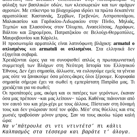
φύλαξη των βασιλικών οδών, των κλεισωρειών και των αμάχων
αγροτών. Με επίκεντρο τα βλαχοχώρια ιδρύει τα πρώτα δεκαπέντε
αρματολίκια: Καστανιάς, Σερβίων, Γρεβενών, Ασπροποτάμου,
Μαλακασίου και Γαρδικίου-Λιδωρικίου στην Πίνδο, Μηλιάς,
Τεμπών και Ελασσόνος στον Όλυμπο, Ανασελίτσας, Αγράφων,
Βάλτου και Ξηρομέρου, Πατρατζικίου σε Βελούχι-Θερμοπύλες,
Μαυροβουνίου και Κάρλελι.
Η προσωνυμία αρματολός είναι λατινόφωνη βλάχικη:
armatul ο
οπλισμένος
και
armatuli οι οπλισμένοι
. Στα ελληνικά δεν
εξηγείται σοβαρά.
Χρειάζονται ώρες για να συνοψισθεί απλώς η πρωταγωνιστική
συμμετοχή των Βλάχων στη Νεότερη Ιστορία του Ελληνικού
Έθνους. Δεν έχει σημασία, άλλωστε, να ευλογούμε εμείς τα γένεια
μας ούτε να ξανακούμε όσα μέσες-άκρες όλοι ξέρουμε. Κορυφαία
σημασία σήμερα έχει να σωθεί η εμπερίστατη Πατρίδα μας. Τι
χρειάζεται για να σωθεί;
Οι προπάτορές μας, ακόμη και οι πατέρες των γερόντων, έκαναν
όσα μας πρέπουν −και μας λείπουν− τώρα. Καθένας πιάνονταν από
τον εαυτό του και χέρι-χέρι με τους άλλους. Πίστευαν στη δύναμή
τους και δεν γνώρισαν ποτέ τον φόβο. Μέσ’ στις θύελλες και στις
χωσιές τραβούσαν μόνον μπρος. Σαν να τους ακούω τώρα καλή
ώρα:
Να ν’πάτρουλε σι ντι ντιντέτσ’ πι κάλιι
Καλπασμός στα τέσσερα και βαράτε τ’ άλογα.