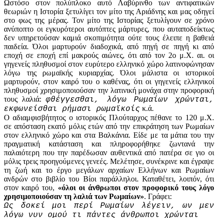
Ωστόσο στον πολύπλοκο αυτό Λαβύρινθο των αντιφατικών
θεωριών η Ιστορία ξετυλίγει τον μίτο της Αριάδνης και μας οδηγεί
στο φως της μέρας. Τον μίτο της Ιστορίας ξετυλίγουν σε χρόνο
ανύποπτο οι εγκυρότεροι αυτόπτες μάρτυρες, που αυταποδείκτως
δεν υπηρετούσαν καμιά σκοπιμότητα ούτε τους έλειπε η βαθειά
παιδεία. Όλοι μαρτυρούν διαδοχικά, από πηγή σε πηγή κι από
εποχή σε εποχή επί μακρούς αιώνες, ότι από τον 2ο μ.Χ. αι. οι
γηγενείς πληθυσμοί στον ευρύτερο ελληνικό χώρο λατινοφώνησαν
λόγω της ρωμαϊκής κυριαρχίας. Όλοι μάλιστα οι ιστορικοί
μαρτυρούν, στον καιρό του ο καθένας, ότι οι γηγενείς ελληνικοί
πληθυσμοί χρησιμοποιούσαν την λατινική μονάχα στην προφορική
τους λαλιά:
φθέγγεσθαι, λόγω Ρωμαίων χρώνται,
κ.ά.
εκφωνείσθαι ρήμασι ρωμαϊκοίς
Ο αδιαμφισβήτητος ο ιστορικός Πλούταρχος πέθανε το 120 μ.Χ.
σε απόσταση εκατό μόλις ετών από την επικράτηση των Ρωμαίων
στον ελληνικό χώρο και στα Βαλκάνια. Είδε με τα μάτια του την
πραγματική κατάσταση και πληροφορήθηκε ζωντανά την
παλαιότερη που την παρέδωσαν αυθεντικά από πατέρα σε γιο οι
μόλις τρεις προηγούμενες γενεές. Μελέτησε, συνέκρινε και έγραψε
τη ζωή και το έργο μεγάλων αρχαίων Ελλήνων και Ρωμαίων
ανδρών στο βιβλίο του Βίοι παράλληλοι. Καταθέτει, λοιπόν, ότι
στον καιρό του,
«όλοι οι άνθρωποι στον προφορικό τους λόγο
χρησιμοποιούσαν τη λαλιά των Ρωμαίων»
. Γράφει:
Ως δοκεί μοι περί Ρωμαίων λέγειν, ων μεν
λόγω νυν ομού τι πάντες άνθρωποι χρώνται