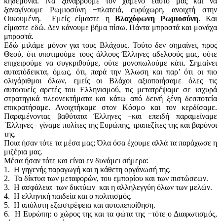
κηδεμονία. Να ξαναβρούμε τον χαμένο εαυτό μας και να
ξαναγίνουμε Ρωμιοσύνη −πλατειά, ευρύχωρη, ανοιχτή στην
Οικουμένη. Εμείς είμαστε η
Βλαχόφωνη Ρωμιοσύνη
. Και
είμαστε εδώ. Δεν κάνουμε βήμα πίσω. Πάντα μπροστά και μονάχα
μπροστά.
Εδώ μιλάμε μόνον για τους Βλάχους. Τούτο δεν σημαίνει, προς
Θεού, ότι υποτιμούμε τους άλλους Έλληνες αδελφούς μας, ούτε
επιχειρούμε να συγκριθούμε, ούτε μονοπωλούμε κάτι. Σημαίνει
αυταπόδεικτα, όμως, ότι, παρά την Άλωση και παρ’ ότι οι πιο
ολιγάριθμοι όλων, εμείς οι Βλάχοι αξιοποιήσαμε όλες τις
αυτοφυείς αρετές του Ελληνισμού, τις μετατρέψαμε σε ισχυρά
στρατηγικά πλεονεκτήματα και κάτω από δεινή ξένη δεσποτεία
επικρατήσαμε. Ανοιχτήκαμε στον Κόσμο και τον κερδίσαμε.
Παραμένοντας βαθύτατα Έλληνες −και επειδή παραμείναμε
΄Ελληνες− γίναμε πολίτες της Ευρώπης, τραπεζίτες της και βαρόνοι
της.
Ποια ήσαν τότε τα μέσα μας; Όλα όσα έχουμε αλλά τα παράχωσε η
μιζέρια μας.
Μέσα ήσαν τότε και είναι εν δυνάμει σήμερα:
1. Η γηγενής παραγωγή και η κάθετη οργάνωσή της.
2. Τα δίκτυα των μεταφορών, του εμπορίου και των πιστώσεων.
3. Η ασφάλεια των δικτύων και η αλληλεγγύη όλων των μελών.
4. Η ελληνική παιδεία και ο πολιτισμός.
5. Η απόλυτη εξωστρέφεια και αυτοπεποίθηση.
6. Η Ευρώπη: ο χώρος της και τα φώτα της −τότε ο Διαφωτισμός,