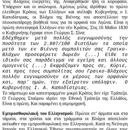
τους Βλάχους ευεργέτες της. Αναφέρθηκαν ήδη οι κορυφαίοι.
Υπάρχουν και οι ανώνυμοι. Αμέσως μόλις ιδρύθηκε το πρώτο
ελεύθερο Κράτος των Ελλήνων και ανέλαβε Κυβερνήτης ο Ι.
Καποδίστριας, οι Βλάχοι της Βιέννης του αποστέλλουν την
πλουσιοπάροχη βοήθειά τους για τα ορφανά του Αγώνα. Είναι η
πρώτη συνεισφορά Ελλήνων στο νέο Κράτος. Στις 16 Μαΐου 1830
ο Κυβερνήτης έγραφε στον Γεώργιο Σ. Σίνα:
Εδέχθημεν μετά πολλής ευγνωμοσύνης την
ποσότητα των 2.007/100 διστήλων τα οποία
μετά των εν Βιέννη συμπολιτών σας Γραικο-
Βλάχων προσεφέρετε δωρεάν (...) Είθε το
ιδικόν σας παράδειγμα να εγείρη και άλλους
ομογενείς (...) Εκφράζομεν προς σε, Κύριε,
και προς τους συμπολίτας σου Γραικο-Βλάχους
πολλήν ευγνωμοσύνην εκ μέρους των ορφανών
και, παρ’ ημών, την εξαίρετον υπόληψιν. Ο
Κυβερνήτης Ι. Α. Καποδίστριας.
Το πάμπτωχο και κατεστραμμένο μικρό Κράτος δεν είχε Τράπεζα.
Ο Γεώργιος Σταύρου ιδρύει την Εθνική Τράπεζα της Ελλάδος.
Είναι η πρώτη. Και παραμένει η ατμομηχανή.
Εμπροσθοφυλακή του Ελληνισμού:
Πρώτοι στ’ άρματα και στα
τάματα, στα γρόσια και στα γράμματα οι Βλάχοι αποτελούν
ανέκαθεν την εμπροσθοφυλακή του Ελληνισμού. Κατά τη Νεότερη
Ιστορία του Ελληνικού Έθνους πρωταγωνιστούν σε όλους τους