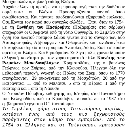
Μοσχοπολιάνοι, δηλαδή επίσης Βλάχοι.
Αρχαία ελληνική αρετή είναι η προσαρμογή −και την διαθέτουν
ορμέμφυτα οι Βλάχοι. Προσαρμόζονται παντού όπου
εγκαθίστανται. Και πάντοτε αποδεικνύονται εξαιρετικά ευέλικτοι.
Οσμίζονται τον καιρό που συνεχώς αλλάζει. Έτσι, όταν το 1754
με τη
Συνθήκη του Πασάροβιτς
(Ποζάρεβατς στα σέρβικα)
αποχωρούν οι Οθωμανοί από τη νότιο Ουγγαρία, το Σεμλίνο στην
όχθη του πλωτού ποταμού Σάβου γίνεται πια το σύνορο των δύο
Αυτοκρατοριών, Αψβούργων και Οθωμανών, και αναδεικνύεται
σε κομβικό σημείο του εμπορίου Ανατολής-Δύσης. Εκεί έσπευσαν
αμέσως οι Βλάχοι. Και θησαύρισαν. Σε λίγα μόλις χρόνια ίδρυσαν
ελληνική κοινότητα με τον χαρακτηριστικό τίτλο
Κοινότης των
Ρωμαίων Μακεδονοβλάχων
. Χρηματοδότης της ο βαρώνος
Γεώργιος φον Σπίρτας, από την Κλεισούρα. Ήλεγχαν όλη την
μεθοριακή περιοχή, γνωστή ως Πόλεις του Σρεμ, όπου το 1770
απογράφονται 29 οικογένειες από τη Μοσχόπολη, 20 από την
Κατράνιτσα, 11 από το Μπλάτσι, 5 από τη Βέροια, 1 από την
Καστοριά και 1 από τη Νάουσα .
Ο Ντούσαν Πόποβιτς, καθηγητής της Ιστορίας στο Πανεπιστήμιο
του Βελιγραδίου, από το Κρούσοβο, διαπιστώνει το 1937 στο
εμβληματικό έργο του Ο’ Τσιντσάριμα:
Το Σεμλίνο, χάρη στους Τσιντσάρους κυρίως,
κατέστη ένας από τους πιο ξεχωριστούς
παράγοντες στον κόσμο του εμπορίου. Από το
1754 οι Έλληνες και οι Τσίντσαροι κρατούσαν