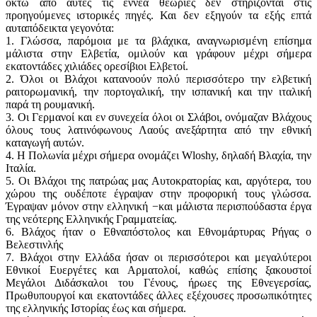
οκτώ από αυτές τις εννέα θεωρίες δεν στηρίζονται στις
προηγούμενες ιστορικές πηγές. Και δεν εξηγούν τα εξής επτά
αυταπόδεικτα γεγονότα:
1. Γλώσσα, παρόμοια με τα βλάχικα, αναγνωρισμένη επίσημα
μάλιστα στην Ελβετία, ομιλούν και γράφουν μέχρι σήμερα
εκατοντάδες χιλιάδες ορεσίβιοι Ελβετοί.
2. Όλοι οι Βλάχοι κατανοούν πολύ περισσότερο την ελβετική
ραιτορωμανική, την πορτογαλική, την ισπανική και την ιταλική
παρά τη ρουμανική.
3. Οι Γερμανοί και εν συνεχεία όλοι οι Σλάβοι, ονόμαζαν Βλάχους
όλους τους λατινόφωνους Λαούς ανεξάρτητα από την εθνική
καταγωγή αυτών.
4. Η Πολωνία μέχρι σήμερα ονομάζει Wloshy, δηλαδή Βλαχία, την
Ιταλία.
5. Οι Βλάχοι της πατρώας μας Αυτοκρατορίας και, αργότερα, του
χώρου της ουδέποτε έγραψαν στην προφορική τους γλώσσα.
Έγραψαν μόνον στην ελληνική −και μάλιστα περισπούδαστα έργα
της νεότερης Ελληνικής Γραμματείας.
6. Βλάχος ήταν ο Εθναπόστολος και Εθνομάρτυρας Ρήγας ο
Βελεστινλής
7. Βλάχοι στην Ελλάδα ήσαν οι περισσότεροι και μεγαλύτεροι
Εθνικοί Ευεργέτες και Αρματολοί, καθώς επίσης ξακουστοί
Μεγάλοι Διδάσκαλοι του Γένους, ήρωες της Εθνεγερσίας,
Πρωθυπουργοί και εκατοντάδες άλλες εξέχουσες προσωπικότητες
της ελληνικής Ιστορίας έως και σήμερα.