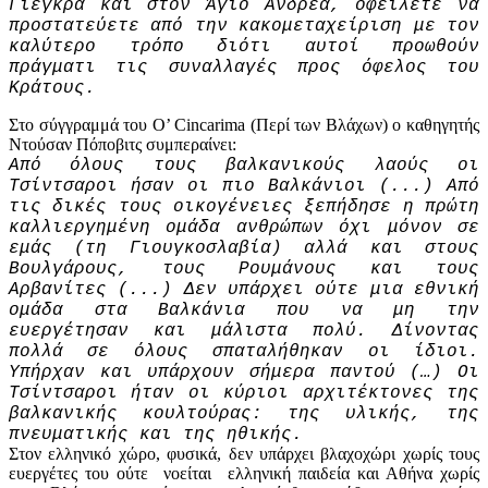
Γιέγκρα και στον Άγιο Ανδρέα, οφείλετε να
προστατεύετε από την κακομεταχείριση με τον
καλύτερο τρόπο διότι αυτοί προωθούν
πράγματι τις συναλλαγές προς όφελος του
Κράτους.
Στο σύγγραμμά του O’ Cincarima (Περί των Βλάχων) ο καθηγητής
Ντούσαν Πόποβιτς συμπεραίνει:
Από όλους τους βαλκανικούς λαούς οι
Τσίντσαροι ήσαν οι πιο Βαλκάνιοι (...) Από
τις δικές τους οικογένειες ξεπήδησε η πρώτη
καλλιεργημένη ομάδα ανθρώπων όχι μόνον σε
εμάς (τη Γιουγκοσλαβία) αλλά και στους
Βουλγάρους, τους Ρουμάνους και τους
Αρβανίτες (...) Δεν υπάρχει ούτε μια εθνική
ομάδα στα Βαλκάνια που να μη την
ευεργέτησαν και μάλιστα πολύ. Δίνοντας
πολλά σε όλους σπαταλήθηκαν οι ίδιοι.
Υπήρχαν και υπάρχουν σήμερα παντού (…) Οι
Τσίντσαροι ήταν οι κύριοι αρχιτέκτονες της
βαλκανικής κουλτούρας: της υλικής, της
πνευματικής και της ηθικής.
Στον ελληνικό χώρο, φυσικά, δεν υπάρχει βλαχοχώρι χωρίς τους
ευεργέτες του ούτε νοείται ελληνική παιδεία και Αθήνα χωρίς