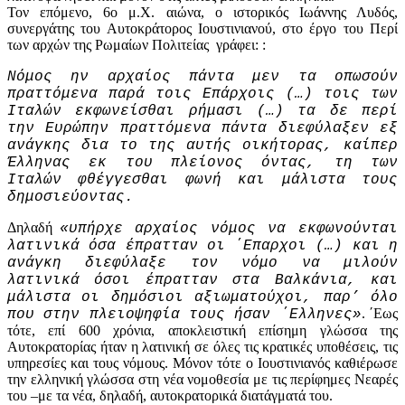
Τον επόμενο, 6o μ.Χ. αιώνα, ο ιστορικός Ιωάννης Λυδός,
συνεργάτης του Αυτοκράτορος Ιουστινιανού, στο έργο του Περί
των αρχών της Ρωμαίων Πολιτείας γράφει: :
Νόμος ην αρχαίος πάντα μεν τα οπωσούν
πραττόμενα παρά τοις Επάρχοις (…) τοις των
Ιταλών εκφωνείσθαι ρήμασι (…) τα δε περί
την Ευρώπην πραττόμενα πάντα διεφύλαξεν εξ
ανάγκης δια το της αυτής οικήτορας, καίπερ
Έλληνας εκ του πλείονος όντας, τη των
Ιταλών φθέγγεσθαι φωνή και μάλιστα τους
δημοσιεύοντας.
Δηλαδή
«υπήρχε αρχαίος νόμος να εκφωνούνται
λατινικά όσα έπρατταν οι ΄Επαρχοι (…) και η
ανάγκη διεφύλαξε τον νόμο να μιλούν
λατινικά όσοι έπρατταν στα Βαλκάνια, και
μάλιστα οι δημόσιοι αξιωματούχοι, παρ’ όλο
. ΄Εως
που στην πλειοψηφία τους ήσαν ΄Ελληνες»
τότε, επί 600 χρόνια, αποκλειστική επίσημη γλώσσα της
Αυτοκρατορίας ήταν η λατινική σε όλες τις κρατικές υποθέσεις, τις
υπηρεσίες και τους νόμους. Μόνον τότε ο Ιουστινιανός καθιέρωσε
την ελληνική γλώσσα στη νέα νομοθεσία με τις περίφημες Νεαρές
του –με τα νέα, δηλαδή, αυτοκρατορικά διατάγματά του.