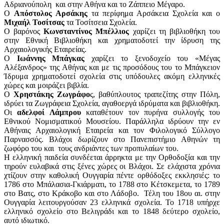
Αδριανούπολη και στην Αθήνα και το Ζάππειο Μέγαρο.
Ο
Απόστολος Αρσάκης
τα περίφημα Αρσάκεια Σχολεία και ο
Μιχαήλ Τοσίτσας
τα Τοσίτσεια Σχολεία.
Ο βαρόνος
Κωνσταντίνος Μπέλλιος
χαρίζει τη βιβλιοθήκη του
στην Εθνική Βιβλιοθήκη και χρηματοδοτεί την ίδρυση της
Αρχαιολογικής Εταιρείας.
Ο
Ιωάννης Μπάγκας
χαρίζει το ξενοδοχείο του «Μέγας
Αλέξανδρος» της Αθήνας και με τις προσόδους του το Μπάγκειον
Ίδρυμα χρηματοδοτεί σχολεία στις υπόδουλες ακόμη ελληνικές
χώρες και μοιράζει βιβλία.
Ο
Χρηστάκης Ζωγράφο
ς, βαθύπλουτος τραπεζίτης στην Πόλη,
ιδρύει τα Ζωγράφεια Σχολεία, αγαθοεργά ιδρύματα και βιβλιοθήκη.
Οι
αδελφοί Λάμπρου
καταθέτουν τον πυρήνα συλλογής του
Εθνικού Νομισματικού Μουσείου. Παράλληλα ιδρύουν την εν
Αθήναις Αρχαιολογική Εταιρεία και τον Φιλολογικό Σύλλογο
Παρνασσός. Βλάχοι δωρίζουν στο Πανεπιστήμιο Αθηνών τη
ζωφόρο του και τους ανδριάντες των προπυλαίων του.
Η ελληνική παιδεία συνδέεται άρρηκτα με την Ορθοδοξία και την
τηρούν ευλαβικά στις ξένες χώρες οι Βλάχοι. Σε ελάχιστα χρόνια
χτίζουν στην καθολική Ουγγαρία πέντε ορθόδοξες εκκλησιές: το
1786 στο Μπάλασια-Γκιάρματι, το 1788 στο Κέτσκεμετα, το 1789
στο Βατς, στο Κράκοβο και στο Λάδοβο. Τέλη του 18ου αι. στην
Ουγγαρία λειτουργούσαν 23 ελληνικά σχολεία. Το 1718 υπήρχε
ελληνικό σχολείο στο Βελιγράδι και το 1848 δεύτερο σχολείο,
αυτό ιδιωτικό.