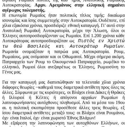
Αυτοκρατορίας.
Αρμν. Αρειμάνιος στην ελληνική σημαίνει
αγέρωχος πολεμιστής.
Η επωνυμία Ρωμαίος ήταν πολιτικός τίτλος τιμής: δικαίωμα
ισονομίας και ίσης συμμετοχής στην Αυτοκρατορία. Ουδέποτε, επί
χίλια εξακόσια χρόνια, προσδιόριζε εθνική καταγωγή. Γι’ αυτό στην
Ανατολική Ρωμαϊκή Αυτοκρατορία, μέχρι την Άλωση, όλοι οι
Έλληνες αυτοπροσδιορίζονταν ως Ρωμαίοι. Επί 1.200 χρόνια κάθε
Αυτοκράτορας αυτοπροσδιοριζόταν ως
Πιστός εν Χριστώ
.
τω Θεώ Βασιλεύς και Αυτοκράτωρ Ρωμαίων
Ρωμανία ονομαζόταν η πατρώα μας Αυτοκρατορία. Ρουμ,
Ρωμαίους, μας ονόμασαν και οι Οθωμανοί. Μέχρι σήμερα ακόμη,
Πατριαρχείο των Ρουμ το Οικουμενικό Πατριαρχείο, ρωμέϊκο το
ελληνικό, Ρωμιοί όλοι ανεξαιρέτως οι Έλληνες, Ρωμιοσύνη το
Γένος μας.
Για την καταγωγή μας διατυπώθηκαν τα τελευταία χίλια χρόνια
διάφορες θεωρίες −καθεμιά τους διαμετρικά αντίθετη προς όλες τις
άλλες. Σύμφωνα με τις κυριότερες, οι Βλάχοι είναι Δάκες ή Θράκες
ή Ιλλυριοί ή Κέλτες ή απόγονοι αρχαίων Ρωμαίων ή
λατινοφωνήσαντες αυτόχθονες πληθυσμοί. Από τα μέσα του 19ου
αι. η πολιτική σκοπιμότητα προσέθεσε άλλες τρεις θεωρίες, εξ
ίσου διαμετρικά αντίθετες μεταξύ τους: οι Βλάχοι είναι Ρουμάνοι,
όχι· είναι Ιταλοί, όχι· είναι χωριστό Έθνος Βλάχων!
Με εξαίρεση την λατινοφώνηση των αυτοχθόνων Ελλήνων, οι