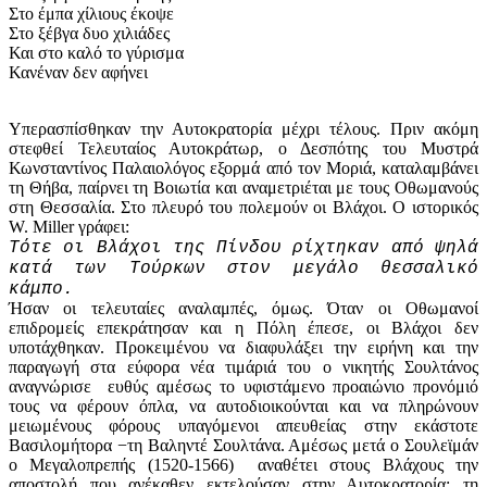
Στο έμπα χίλιους έκοψε
Στο ξέβγα δυο χιλιάδες
Και στο καλό το γύρισμα
Κανέναν δεν αφήνει
Υπερασπίσθηκαν την Αυτοκρατορία μέχρι τέλους. Πριν ακόμη
στεφθεί Τελευταίος Αυτοκράτωρ, ο Δεσπότης του Μυστρά
Κωνσταντίνος Παλαιολόγος εξορμά από τον Μοριά, καταλαμβάνει
τη Θήβα, παίρνει τη Βοιωτία και αναμετριέται με τους Οθωμανούς
στη Θεσσαλία. Στο πλευρό του πολεμούν οι Βλάχοι. Ο ιστορικός
W. Miller γράφει:
Τ
ότε οι Βλάχοι της Πίνδου ρίχτηκαν από ψηλά
κατά των Τούρκων στον μεγάλο θεσσαλικό
κάμπο.
Ήσαν οι τελευταίες αναλαμπές, όμως. Όταν οι Οθωμανοί
επιδρομείς επεκράτησαν και η Πόλη έπεσε, οι Βλάχοι δεν
υποτάχθηκαν. Προκειμένου να διαφυλάξει την ειρήνη και την
παραγωγή στα εύφορα νέα τιμάριά του ο νικητής Σουλτάνος
αναγνώρισε ευθύς αμέσως το υφιστάμενο προαιώνιο προνόμιό
τους να φέρουν όπλα, να αυτοδιοικούνται και να πληρώνουν
μειωμένους φόρους υπαγόμενοι απευθείας στην εκάστοτε
Βασιλομήτορα −τη Βαληντέ Σουλτάνα. Αμέσως μετά ο Σουλεϊμάν
ο Μεγαλοπρεπής (1520-1566) αναθέτει στους Βλάχους την
αποστολή που ανέκαθεν εκτελούσαν στην Αυτοκρατορία: τη