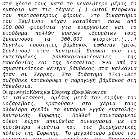
στα χέρια τους κατά το μεγαλύτερο μέρος το
εμπόριο και τις τέχνες (…) Αυτοί πλήρωναν
του περισσότερους φόρους. Στο δικαστήριο
του Σεμλίνου είχαν καταθέσει πάνω από
250.000 φιορίνια για ευεργεσίες και το
εισόδημα πολλών ευαγών ιδρυμάτων τους
ξεπερνούσε τα 300.000 φιορίνια.(...)
Μεγάλες ποσότητες βάμβακος έφθαναν (μέσω
Σεμλίνου) στην Κεντρική Ευρώπη από τις
εκτεταμένες βαμβακοκαλλιέργειες της
Μακεδονίας και της Θεσσαλίας. Ένα από τα
σημαντικότερα κέντρα βάμβακος στα Βαλκάνια
ήταν οι Σέρρες. Στο διάστημα 1741-1811
αυξήθηκε κατακόρυφα η παραγωγή βάμβακος στη
Μακεδονία.
Οι ερευνητές Κάνιτς και Σβάρτνερ εξακριβώνουν ότι:
Οι Τσίντσαροι, αμέσως μετά την ειρήνη του
Ποζάρεβατς, κρατούσαν στα χέρια τους
ολόκληρο σχεδόν το εμπόριο Εγγύς Ανατολής-
Κεντρικής Ευρώπης. Πολλοί τσιντσαρικοί
οίκοι είχαν απευθείας συνεργασία με τα
κυριώτερα λιμάνια και τις βιομηχανικές
πόλεις της Ευρώπης. Το μεγαλύτερο μέρος του