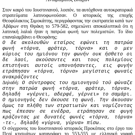
Στον καιρό του Ιουστινιανού, λοιπόν, τα αυτόχθονα αυτοκρατορικά
στρατεύματα λατινοφωνούσαν. Ο ιστορικός της εποχής
Θεοφύλακτος Σιμοκάττης, περιγράφοντας την εκστρατεία κατά των
Αβάρων στη Θράκη το 579-582, σημειώνει αποκαλυπτικά ότι η
λατινική λαλιά ήταν η πατρώα φωνή των πολεμιστών. Το ίδιο
επαναλαμβάνει ο Θεοφάνης:
Ο δε ακολουθών εταίρος εφώνει τη πατρώα
φωνή «τόρνα, φράτερ, τόρνα» και ο μεν
κύριος του ημιόνου την φωνήν ουκ ήσθετο οι
δε λαοί, ακούσαντες και τους πολεμίους
επιστήναι αυτοίς υπονοήσαντες, εις φυγήν
ετράπησαν «τόρνα, τόρνα» μεγίσταις φωναίς
ανακράζοντες
Δηλαδή:
Ο σύντροφος του ημιονηγού τού φώναζε
στην πατρώα φωνή «τόρνα, φράτερ, τόρνα»,
δηλαδή «γέρνει, αδερφέ, γέρνει» το σαμάρι.
Ο ημιονηγός δεν άκουσε τη φωνή. Την άκουσαν
όμως τα πλήθη των στρατιωτών και νομίζοντας
πως έπεσαν σε ενέδρα, ετράπησαν σε φυγή
κράζοντας με δυνατές φωνές «τόρνα, τόρνα»
-τε-, δηλαδή «γύρνα, γύρνα» πίσω.
Ο σύγχρονος του Ιουστινιανού ιστορικός Προκόπιος στο έργο του
Περί κτισμάτων καταγράφει το 553-555 με ελληνική γραφή