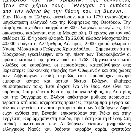
εμπορίου και των χρημάτων της Ουγγαρίας
ήταν στα χέρια τους. ΄Ηλεγχαν το εμπόριο
από την Αθήνα ώς την Πέστη και τη Βιέννη.
Στην Πέστη οι Έλληνες ανεγείρουν, και το 1770 εγκαινιάζουν,
μεγαλοπρεπή ελληνικό ναό της Κοιμήσεως της Θεοτόκου. Την
αίτηση για την άδεια υπογράφουν 300 ελληνικές οικογένειες: 177
οικογένειες κατάγονται από τη Μοσχόπολη. Ο έρανος για τον ναό
απέδωσε 32.454 χρυσά φλωριά. Τα 26.000 έδωσαν Μοσχοπολίτες:
40.000 φράγκα ο Αλέξανδρος Λέπωρος, 2.000 χρυσά φλωριά ο
Ναούμ Μέσκα και ο Γεώργιος Χριστοδούλου. Σημειωτέον ότι τη
Μοσχόπολη εγκατέλειψαν υπό την πίεση των Τουρκαλβανών οι
πρώτοι κάτοικοί της μόνον από το 1768. Οργανωμένοι κατά
χιλιάδες σε καραβάνια, οι περισσότεροι κατευθύνθηκαν στις
βορειότερες βαλκανικές επαρχίες των Οθωμανών και στις χώρες
των Αψβούργων επειδή ακριβώς εκεί προϋπήρχαν ισχυρά
εμπορικά κέντρα και αστικά δίκτυα Βλάχων, ιδιαίτερα
συμπατριωτών τους. Έτσι άρχισε ένα νέο έπος. Δεν είναι του
παρόντος. Στα μετέπειτα Κράτη της Γιουγκοσλαβίας, της Αυστρίας
και της Ουγγαρίας οι Βλάχοι απέκτησαν μυθικές περιουσίες,
τεράστια κτήματα, ισχυρότατες τράπεζες, περίλαμπρα μέγαρα και
τίτλους ευγενείας στον αυτοκρατορικό οίκο των Αψβούργων. Αφού
είχαν ανθίσει στη Βενετία, επικρατούσαν στη Ριέκα και στην
Τεργέστη. Κυριάρχησαν στη Βούδα, την Πέστη και τη Βιέννη. Στη
μυθική πρωτεύουσα των Αψβούργων έκτισαν μνημειώδεις
ελληνικούς Ναούς και θεόρατα καραβάν σαράι, ανέπτυξαν