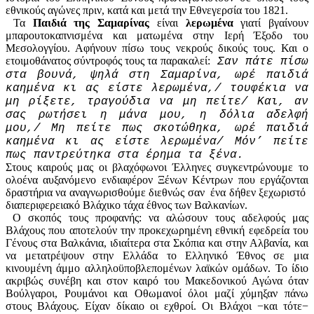
εθνικούς αγώνες πριν, κατά και μετά την Εθνεγερσία του 1821.
Τα
Παιδιά της Σαμαρίνας
είναι
λερωμένα
γιατί βγαίνουν
μπαρουτοκαπνισμένα και ματωμένα στην Ιερή Έξοδο του
Μεσολογγίου. Αφήνουν πίσω τους νεκρούς δικούς τους. Και ο
ετοιμοθάνατος σύντροφός τους τα παρακαλεί:
Σαν πάτε πίσω
στα βουνά, ψηλά στη Σαμαρίνα, ωρέ παιδιά
καημένα κι ας είστε λερωμένα,/ τουφέκια να
μη ρίξετε, τραγούδια να μη πείτε/ Και, αν
σας ρωτήσει η μάνα μου, η δόλια αδελφή
μου,/ Μη πείτε πως σκοτώθηκα, ωρέ παιδιά
καημένα κι ας είστε λερωμένα/ Μόν’ πείτε
πως παντρεύτηκα στα έρημα τα ξένα.
Στους καιρούς μας οι βλαχόφωνοι Έλληνες συγκεντρώνουμε το
ολοένα αυξανόμενο ενδιαφέρον Ξένων Κέντρων που εργάζονται
δραστήρια να αναγνωρισθούμε διεθνώς σαν ένα δήθεν ξεχωριστό
διαπεριφερειακό Βλάχικο τάχα έθνος των Βαλκανίων.
Ο σκοπός τους προφανής: να αλώσουν τους αδελφούς μας
Βλάχους που αποτελούν την προκεχωρημένη εθνική εφεδρεία του
Γένους στα Βαλκάνια, ιδιαίτερα στα Σκόπια και στην Αλβανία, και
να μετατρέψουν στην Ελλάδα το Ελληνικό Έθνος σε μια
κινουμένη άμμο αλληλοϋποβλεπομένων λαϊκών ομάδων. Το ίδιο
ακριβώς συνέβη και στον καιρό του Μακεδονικού Αγώνα όταν
Βούλγαροι, Ρουμάνοι και Οθωμανοί όλοι μαζί χύμηξαν πάνω
στους Βλάχους. Είχαν δίκαιο οι εχθροί. Οι Βλάχοι −και τότε−