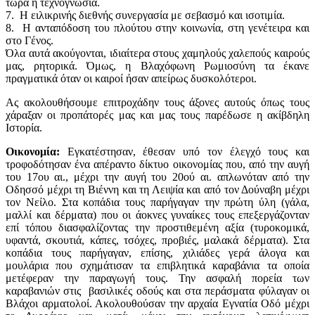
τώρα η τεχνογνωσία.
7. Η ειλικρινής διεθνής συνεργασία με σεβασμό και ισοτιμία.
8. Η ανταπόδοση του πλούτου στην κοινωνία, στη γενέτειρα και
στο Γένος.
Όλα αυτά ακούγονται, ιδιαίτερα στους χαμηλούς χαλεπούς καιρούς
μας, ρητορικά. Όμως, η Βλαχόφωνη Ρωμιοσύνη τα έκανε
πραγματικά όταν οι καιροί ήσαν απείρως δυσκολότεροι.
Ας ακολουθήσουμε επιτροχάδην τους άξονες αυτούς όπως τους
χάραξαν οι προπάτορές μας και μας τους παρέδωσε η ακίβδηλη
Ιστορία.
Οικονομία:
Εγκατέστησαν, έθεσαν υπό τον έλεγχό τους και
τροφοδότησαν ένα απέραντο δίκτυο οικονομίας που, από την αυγή
του 17ου αι., μέχρι την αυγή του 20ού αι. απλωνόταν από την
Οδησσό μέχρι τη Βιέννη και τη Λειψία και από τον Δούναβη μέχρι
τον Νείλο. Στα κοπάδια τους παρήγαγαν την πρώτη ύλη (γάλα,
μαλλί και δέρματα) που οι άοκνες γυναίκες τους επεξεργάζονταν
επί τόπου διασφαλίζοντας την προστιθεμένη αξία (τυροκομικά,
υφαντά, σκουτιά, κάπες, τσόχες, προβιές, μαλακά δέρματα). Στα
κοπάδια τους παρήγαγαν, επίσης, χιλιάδες γερά άλογα και
μουλάρια που σχημάτισαν τα επιβλητικά καραβάνια τα οποία
μετέφεραν την παραγωγή τους. Την ασφαλή πορεία των
καραβανιών στις βασιλικές οδούς και στα περάσματα φύλαγαν οι
Βλάχοι αρματολοί. Ακολουθούσαν την αρχαία Εγνατία Οδό μέχρι