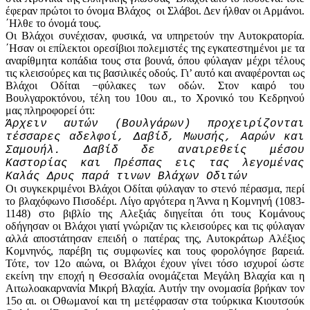
έφεραν πρώτοι το όνομα Βλάχος οι Σλάβοι. Δεν ήλθαν οι Αρμάνοι.
΄Ηλθε το όνομά τους.
Οι Βλάχοι συνέχισαν, φυσικά, να υπηρετούν την Αυτοκρατορία.
΄Ησαν οι επίλεκτοι ορεσίβιοι πολεμιστές της εγκατεστημένοι με τα
αναρίθμητα κοπάδια τους στα βουνά, όπου φύλαγαν μέχρι τέλους
τις κλεισούρες και τις βασιλικές οδούς. Γι’ αυτό και αναφέρονται ως
Βλάχοι Οδίται −φύλακες των οδών. Στον καιρό του
Βουλγαροκτόνου, τέλη του 10ου αι., το Χρονικό του Κεδρηνού
μας πληροφορεί ότι:
Άρχειν αυτών (Βουλγάρων) προχειρίζονται
τέσσαρες αδελφοί, Δαβίδ, Μωυσής, Ααρών και
Σαμουήλ. Δαβίδ δε αναιρεθείς μέσου
Καστορίας και Πρέσπας εις τας λεγομένας
Καλάς Δρυς παρά τινων Βλάχων Οδιτών
Οι συγκεκριμένοι Βλάχοι Οδίται φύλαγαν το στενό πέρασμα, περί
το βλαχόφωνο Πισοδέρι. Λίγο αργότερα η Άννα η Κομνηνή (1083-
1148) στο βιβλίο της Αλεξιάς διηγείται ότι τους Κομάνους
οδήγησαν οι Βλάχοι γιατί γνώριζαν τις κλεισούρες και τις φύλαγαν
αλλά αποστάτησαν επειδή ο πατέρας της, Αυτοκράτωρ Αλέξιος
Κομνηνός, παρέβη τις συμφωνίες και τους φορολόγησε βαρειά.
Τότε, τον 12ο αιώνα, οι Βλάχοι έχουν γίνει τόσο ισχυροί ώστε
εκείνη την εποχή η Θεσσαλία ονομάζεται Μεγάλη Βλαχία και η
Αιτωλοακαρνανία Μικρή Βλαχία. Αυτήν την ονομασία βρήκαν τον
15ο αι. οι Οθωμανοί και τη μετέφρασαν στα τούρκικα Κιουτσούκ