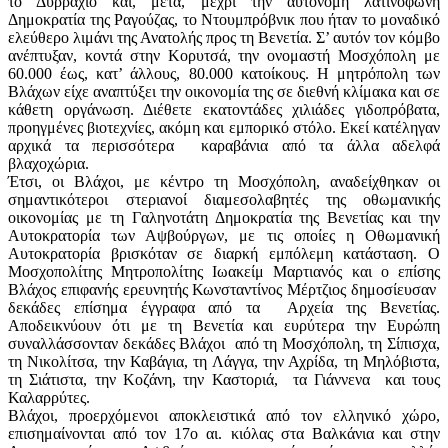
το Δυρράχιο και, μετά, μέχρι την αυτόνομη λατινόφωνη
Δημοκρατία της Ραγούζας, το Ντουμπρόβνικ που ήταν το μοναδικό
ελεύθερο λιμάνι της Ανατολής προς τη Βενετία. Σ’ αυτόν τον κόμβο
ανέπτυξαν, κοντά στην Κορυτσά, την ονομαστή Μοσχόπολη με
60.000 έως, κατ’ άλλους, 80.000 κατοίκους. Η μητρόπολη των
Βλάχων είχε αναπτύξει την οικονομία της σε διεθνή κλίμακα και σε
κάθετη οργάνωση. Διέθετε εκατοντάδες χιλιάδες γιδοπρόβατα,
προηγμένες βιοτεχνίες, ακόμη και εμπορικό στόλο. Εκεί κατέληγαν
αρχικά τα περισσότερα καραβάνια από τα άλλα αδελφά
βλαχοχώρια.
Έτσι, οι Βλάχοι, με κέντρο τη Μοσχόπολη, αναδείχθηκαν οι
σημαντικότεροι στεριανοί διαμεσολαβητές της οθωμανικής
οικονομίας με τη Γαληνοτάτη Δημοκρατία της Βενετίας και την
Αυτοκρατορία των Αψβούργων, με τις οποίες η Οθωμανική
Αυτοκρατορία βρισκόταν σε διαρκή εμπόλεμη κατάσταση. Ο
Μοσχοπολίτης Μητροπολίτης Ιωακείμ Μαρτιανός και ο επίσης
Βλάχος επιφανής ερευνητής Κωνσταντίνος Μέρτζιος δημοσίευσαν
δεκάδες επίσημα έγγραφα από τα Αρχεία της Βενετίας.
Αποδεικνύουν ότι με τη Βενετία και ευρύτερα την Ευρώπη
συναλλάσσονταν δεκάδες Βλάχοι από τη Μοσχόπολη, τη Σίπισχα,
τη Νικολίτσα, την Καβάγια, τη Λάγγα, την Αχρίδα, τη Μηλόβιστα,
τη Σιάτιστα, την Κοζάνη, την Καστοριά, τα Γιάννενα και τους
Καλαρρύτες.
Βλάχοι, προερχόμενοι αποκλειστικά από τον ελληνικό χώρο,
επισημαίνονται από τον 17ο αι. κιόλας στα Βαλκάνια και στην