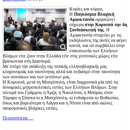
Κυρίες και κύριοι,
Η
Παγκόσμια Βλαχική
Αμφικτιονία
οργανώνει
σήμερα
στην Κορυτσά την 4η
Συνδιάσκεψή της
. Η
Αμφικτιονία στοχεύει με τις
εκδηλώσεις της αυτές να φέρει
κοντά, και να συμβάλλει στην
επικοινωνία των Ελλήνων
Βλάχων είτε ζουν στην Ελλάδα είτε στις γειτονικές χώρες είτε
βρίσκονται στη Διασπορά.
Με στόχο την ανάδειξη της τοπικής ελληνοβλαχικής μας
κληρονομιάς και ταυτότητας αλλά και σεβασμό στην ταυτότητα
των συνοίκων και των γειτόνων μας.
Η Κορυτσά, μετά τη Μοσχόπολη, είναι διαχρονικά μία από τις
δυναμικές μητροπολιτικές εστίες των Ελλήνων Βλάχων. Στην
πλευρά του Γράμμου η Άρζα, η Νικολίτσα, η Μπόρια, στον
Τόμαρο η Σίπσκα κι η Μοσχόπολη, κι ενδιάμεσα το Βυθκούκι,
όπως και βορειότερα η Λάγγα και η Νίτσα είναι από αιώνες
πατρογονικές βλάχικες εστίες.
Περισσότερα …