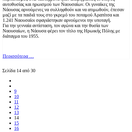
αυτοθυσίας και ηρωισμού των Ναουσαίων. Οι γυναίκες της
Νάουσας αρνούμενες να συλληφθούν και να ατιμωθούν, έπεσαν
μαζί με τα παιδιά τους στο γκρεμό του ποταμού Αραπίτσα και
1.241 Ναουσαίοι σφαγιάστηκαν αρνούμενοι την υποταγή.
Για την γενναία αντίσταση, τον αγώνα και την θυσία των
Ναουσαίων, η Νάουσα φέρει τον τίτλο της Ηρωικής Πόλης με
διάταγμα του 1955.
Περισσότερα …
Σελίδα 14 από 30
9
10
11
12
13
14
15
16