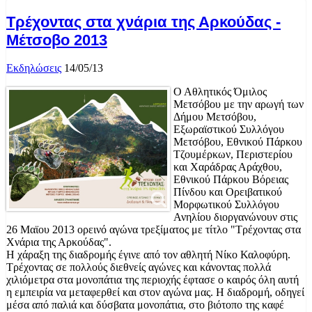
Τρέχοντας στα χνάρια της Αρκούδας -
Μέτσοβο 2013
Εκδηλώσεις
14/05/13
Ο Αθλητικός Όμιλος
Μετσόβου με την αρωγή των
Δήμου Μετσόβου,
Εξωραϊστικού Συλλόγου
Μετσόβου, Εθνικού Πάρκου
Τζουμέρκων, Περιστερίου
και Χαράδρας Αράχθου,
Εθνικού Πάρκου Βόρειας
Πίνδου και Ορειβατικού
Μορφωτικού Συλλόγου
Ανηλίου διοργανώνουν στις
26 Μαϊου 2013 ορεινό αγώνα τρεξίματος με τίτλο "Τρέχοντας στα
Χνάρια της Αρκούδας".
Η χάραξη της διαδρομής έγινε από τον αθλητή Νίκο Καλοφύρη.
Τρέχοντας σε πολλούς διεθνείς αγώνες και κάνοντας πολλά
χιλιόμετρα στα μονοπάτια της περιοχής έφτασε ο καιρός όλη αυτή
η εμπειρία να μεταφερθεί και στον αγώνα μας. Η διαδρομή, οδηγεί
μέσα από παλιά και δύσβατα μονοπάτια, στο βιότοπο της καφέ