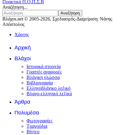
Πρακτικά Π.Ο.Π.Σ.Β
Αναζήτηση...
Αναζήτηση
Βλάχοι.net © 2005-2026, Σχεδιασμός-Διαχείριση: Νάνης
Απόστολος
Χάρτης
Αρχική
Βλάχοι
Ιστορικά στοιχεία
Γραπτές αναφορές
Βλάχικη γλώσσα
Βιβλιογραφία
Ελληνοβλάχικο λεξικό
Βλαχο-ελληνικό λεξικό
Άρθρα
Πολυμέσα
Φωτογραφίες
Τραγούδια
Βίντεο