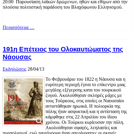
20:00 Παρουσίαση λαϊκών δρώμενων, ηθών και εθίμων από την
πλούσια πολιτιστική παράδοση του Βλαχόφωνου Ελληνισμού.
Περισσότερα …
191η Επέτειος του Ολοκαυτώματος της
Νάουσας
Εκδηλώσεις
28/04/13
Το Φεβρουάριο του 1822 η Νάουσα και η
ευρύτερη περιοχή έγινα το επίκεντρο μιας
μεγάλης εξέγερσης κατα του τουρκικού
ζυγού. Ακολούθησαν σκληρές μάχες με
τους Τούρκους, στις οποίες οι Ναουσαίοι
αντιστάθηκαν ηρωικά. Η πολιορκία της
πόλης ήταν ασφυκτική και η αντίσταση της
κάμφθηκε στις 22 Απριλίου του ίδιου
χρόνου. Οι Τούρκοι κυρίευσαν την πόλη.
Ακολούθησαν σφαγές, λεηλασίες και
πυρπολισμοί, ενώ ταυτόχρονα ήταν απερίγραπτες οι σκηνές