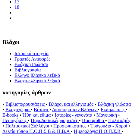
17
18
Βλάχοι
Ιστορικά στοιχεία
Γραπτές Αναφορές
Βλάχικη Γλώσσα
Βιβλιογραφία
Ελληνο-βλάχικο λεξικό
Βλαχο-ελληνικό λεξικό
κατηγορίες άρθρων
•
Βιβλιοπαρουσιάσεις
•
Βλάχοι και ελληνισμός
•
Βλάχικη γλώσσα
•
Βλαχοχώρια
•
Βότανα
•
Διασπορά των Βλάχων
•
Εκδηλώσεις
•
E-books
•
Ήθη και έθιμα
•
Ιστορίες - γεγονότα
•
Μαγειρική
•
Περιηγήσεις
•
Παραδοσιακές φορεσιές
•
Παραμύθια
•
Πολιτισμός
•
Πολιτιστικοί Συλλόγοι
•
Προσωπικότητες
•
Τραγούδια - Χοροί
•
Δελτία τύπου Π.Ο.Π.Σ.Β & Π.Β.Α
•
Ημερολόγια Π.Ο.Π.Σ.Β
•