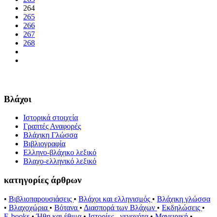
264
265
266
267
268
Βλάχοι
Ιστορικά στοιχεία
Γραπτές Αναφορές
Βλάχικη Γλώσσα
Βιβλιογραφία
Ελληνο-βλάχικο λεξικό
Βλαχο-ελληνικό λεξικό
κατηγορίες άρθρων
•
Βιβλιοπαρουσιάσεις
•
Βλάχοι και ελληνισμός
•
Βλάχικη γλώσσα
•
Βλαχοχώρια
•
Βότανα
•
Διασπορά των Βλάχων
•
Εκδηλώσεις
•
E-books
•
Ήθη και έθιμα
•
Ιστορίες - γεγονότα
•
Μαγειρική
•