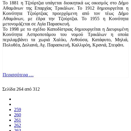
Το 1881 η Τζούρτζια υπάγεται διοικητικά ως οικισμός στο Δήμο
Αθαμάνων της Επαρχίας Τρικάλων. Το 1912 δημιουργείται η
Κοινότητα Τζούρτζιας προερχόμενη από τον τέως Δήμο
Αθαμάνων, με έδρα την Τζούρτζια. Το 1955 η Κοινότητα
μετονομάζεται σε Αγία Παρασκευή.
Το 1998 με το σχέδιο Καποδίστριας δημιουργείται η Διευρυμένη
Κοινότητα Ασπροποτάμου του νομού Τρικάλων η οποία
περιλαμβάνει τα χωριά Χαλίκι, Ανθούσα, Κατάφυτο, Μηλιά,
Πολυθέα, Δολιανά, Αγ. Παρασκευή, Καλλιρόη, Κρανιά, Στεφάνι.
Περισσότερα …
Σελίδα 264 από 312
259
260
261
262
263