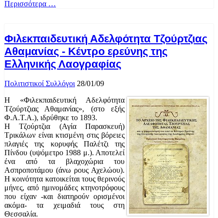
Περισσότερα …
Φιλεκπαιδευτική Αδελφότητα Τζούρτζιας
Αθαμανίας - Κέντρο ερεύνης της
Ελληνικής Λαογραφίας
Πολιτιστικοί Συλλόγοι
28/01/09
Η «Φιλεκπαιδευτική Αδελφότητα
Τζούρτζιας Αθαμανίας», (στο εξής
Φ.Α.Τ.Α.), ιδρύθηκε το 1893.
Η Τζούρτζια (Αγία Παρασκευή)
Τρικάλων είναι κτισμένη στις βόρειες
πλαγιές της κορυφής Παλέτζι της
Πίνδου (υψόμετρο 1988 μ.). Αποτελεί
ένα από τα βλαχοχώρια του
Ασπροποτάμου (άνω ρους Αχελώου).
Η κοινότητα κατοικείται τους θερινούς
μήνες, από ημινομάδες κτηνοτρόφους
που είχαν -και διατηρούν ορισμένοι
ακόμα- τα χειμαδιά τους στη
Θεσσαλία.