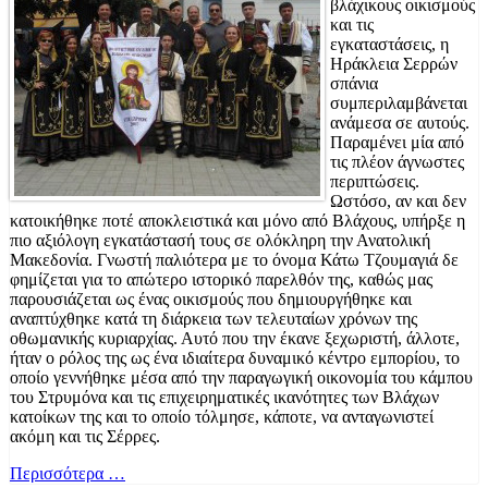
βλάχικους οικισμούς
και τις
εγκαταστάσεις, η
Ηράκλεια Σερρών
σπάνια
συμπεριλαμβάνεται
ανάμεσα σε αυτούς.
Παραμένει μία από
τις πλέον άγνωστες
περιπτώσεις.
Ωστόσο, αν και δεν
κατοικήθηκε ποτέ αποκλειστικά και μόνο από Βλάχους, υπήρξε η
πιο αξιόλογη εγκατάστασή τους σε ολόκληρη την Ανατολική
Μακεδονία. Γνωστή παλιότερα με το όνομα Κάτω Τζουμαγιά δε
φημίζεται για το απώτερο ιστορικό παρελθόν της, καθώς μας
παρουσιάζεται ως ένας οικισμούς που δημιουργήθηκε και
αναπτύχθηκε κατά τη διάρκεια των τελευταίων χρόνων της
οθωμανικής κυριαρχίας. Αυτό που την έκανε ξεχωριστή, άλλοτε,
ήταν ο ρόλος της ως ένα ιδιαίτερα δυναμικό κέντρο εμπορίου, το
οποίο γεννήθηκε μέσα από την παραγωγική οικονομία του κάμπου
του Στρυμόνα και τις επιχειρηματικές ικανότητες των Βλάχων
κατοίκων της και το οποίο τόλμησε, κάποτε, να ανταγωνιστεί
ακόμη και τις Σέρρες.
Περισσότερα …