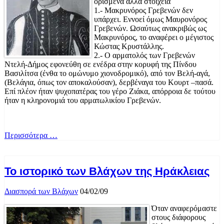
ορισμένα άλλα στοιχεία
1.- Μακρυνόρος Γρεβενών δεν
υπάρχει. Εννοεί όμως Μαυρονόρος
Γρεβενών. Ωσαύτως ανακριβώς ως
Μακρυνόρος, το αναφέρει ο μέγιστος
Κώστας Κρυστάλλης.
2.- Ο αρματολός των Γρεβενών
Ντελή-Δήμος εφονεύθη σε ενέδρα στην κορυφή της Πίνδου
Βασιλίτσα (ένθα το ομώνυμο χιονοδρομικό), από τον Βελή-αγά,
(Βελάγια, όπως τον αποκαλούσαν), δερβέναγα του Κουρτ –πασά.
Επί πλέον ήταν ψυχοπατέρας του γέρο Ζιάκα, απόρροια δε τούτου
ήταν η κληρονομιά του αρματωλικίου Γρεβενών.
Περισσότερα …
Το ιστορικό των Βλάχων της Ηράκλειας
Διασπορά των Βλάχων
04/02/09
Όταν αναφερόμαστε
στους διάφορους