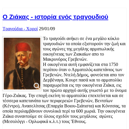
Ο Ζιάκας - ιστορία ενός τραγουδιού
Τραγούδια - Χοροί
29/01/09
Το τραγούδι ανήκει σε ένα μεγάλο κύκλο
τραγουδιών τα οποία εξιστορούν την ζωή και
τους αγώνες της μεγάλης αρματωλικής
οικογένειας των Ζιακαίων απο το
Μακρυνόρος Γρεβενών.
Η οικογένεια αυτή εμφανίζεται στα 1750
περίπου όταν ο Αρματολός-καπετάνιος των
Γρεβενών, Ντελή Δήμος, φονεύεται απο τον
Δερβέναγα, Κουρτ πασά και το αρματολίκι
παραχωρείται εις την οικογένεια Ζιάκα, εις
τον πρώτο αρχηγό αυτής γνωστό με το όνομα
Γέρο-Ζιάκας. Την εποχή εκείνη το αρματολίκι επεκτείνεται και σε
τέσσερα καπετανάτα των περιφερειών Γρεβενών, Βεντσίων
(Κέντρο), Ανασελίτσας (Επαρχία Βοιου-Σιάτιστα) και Κόνιτσας, τα
οποία περιλαμβάνουν συνολικά περί τα 600 χωριά. Την οικογένεια
Ζιάκα συναντούμε σε όλους σχεδόν τους μεγάλους αγώνες
(Μεσολόγγι - Ορλωφικά κ.λ.τ.) τους 'Εθνους.