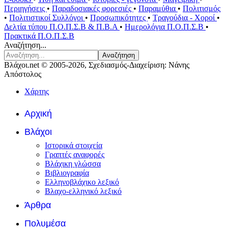
Περιηγήσεις
•
Παραδοσιακές φορεσιές
•
Παραμύθια
•
Πολιτισμός
•
Πολιτιστικοί Συλλόγοι
•
Προσωπικότητες
•
Τραγούδια - Χοροί
•
Δελτία τύπου Π.Ο.Π.Σ.Β & Π.Β.Α
•
Ημερολόγια Π.Ο.Π.Σ.Β
•
Πρακτικά Π.Ο.Π.Σ.Β
Αναζήτηση...
Αναζήτηση
Βλάχοι.net © 2005-2026, Σχεδιασμός-Διαχείριση: Νάνης
Απόστολος
Χάρτης
Αρχική
Βλάχοι
Ιστορικά στοιχεία
Γραπτές αναφορές
Βλάχικη γλώσσα
Βιβλιογραφία
Ελληνοβλάχικο λεξικό
Βλαχο-ελληνικό λεξικό
Άρθρα
Πολυμέσα