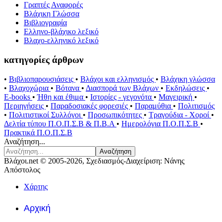
Γραπτές Αναφορές
Βλάχικη Γλώσσα
Βιβλιογραφία
Ελληνο-βλάχικο λεξικό
Βλαχο-ελληνικό λεξικό
κατηγορίες άρθρων
•
Βιβλιοπαρουσιάσεις
•
Βλάχοι και ελληνισμός
•
Βλάχικη γλώσσα
•
Βλαχοχώρια
•
Βότανα
•
Διασπορά των Βλάχων
•
Εκδηλώσεις
•
E-books
•
Ήθη και έθιμα
•
Ιστορίες - γεγονότα
•
Μαγειρική
•
Περιηγήσεις
•
Παραδοσιακές φορεσιές
•
Παραμύθια
•
Πολιτισμός
•
Πολιτιστικοί Συλλόγοι
•
Προσωπικότητες
•
Τραγούδια - Χοροί
•
Δελτία τύπου Π.Ο.Π.Σ.Β & Π.Β.Α
•
Ημερολόγια Π.Ο.Π.Σ.Β
•
Πρακτικά Π.Ο.Π.Σ.Β
Αναζήτηση...
Αναζήτηση
Βλάχοι.net © 2005-2026, Σχεδιασμός-Διαχείριση: Νάνης
Απόστολος
Χάρτης
Αρχική