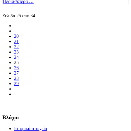
Περισσότερα …
Σελίδα 25 από 34
20
21
22
23
24
25
26
27
28
29
Βλάχοι
Ιστορικά στοιχεία