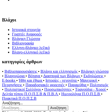
Βλάχοι
Ιστορικά στοιχεία
Γραπτές Αναφορές
Βλάχικη Γλώσσα
Βιβλιογραφία
Ελληνο-βλάχικο λεξικό
Βλαχο-ελληνικό λεξικό
κατηγορίες άρθρων
•
Βιβλιοπαρουσιάσεις
•
Βλάχοι και ελληνισμός
•
Βλάχικη γλώσσα
•
Βλαχοχώρια
•
Βότανα
•
Διασπορά των Βλάχων
•
Εκδηλώσεις
•
E-books
•
Ήθη και έθιμα
•
Ιστορίες - γεγονότα
•
Μαγειρική
•
Περιηγήσεις
•
Παραδοσιακές φορεσιές
•
Παραμύθια
•
Πολιτισμός
•
Πολιτιστικοί Συλλόγοι
•
Προσωπικότητες
•
Τραγούδια - Χοροί
•
Δελτία τύπου Π.Ο.Π.Σ.Β & Π.Β.Α
•
Ημερολόγια Π.Ο.Π.Σ.Β
•
Πρακτικά Π.Ο.Π.Σ.Β
Αναζήτηση...
Αναζήτηση