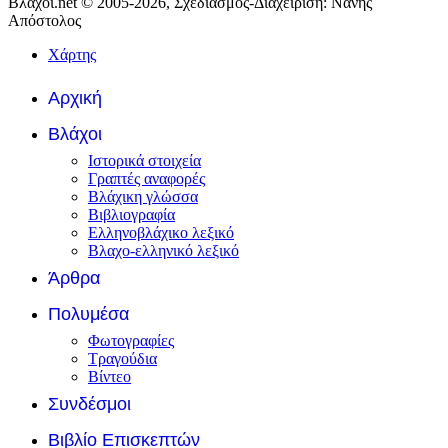
Βλάχοι.net © 2005-2026, Σχεδιασμός-Διαχείριση: Νάνης
Απόστολος
Χάρτης
Αρχική
Βλάχοι
Ιστορικά στοιχεία
Γραπτές αναφορές
Βλάχικη γλώσσα
Βιβλιογραφία
Ελληνοβλάχικο λεξικό
Βλαχο-ελληνικό λεξικό
Άρθρα
Πολυμέσα
Φωτογραφίες
Τραγούδια
Βίντεο
Συνδέσμοι
Βιβλίο Επισκεπτών