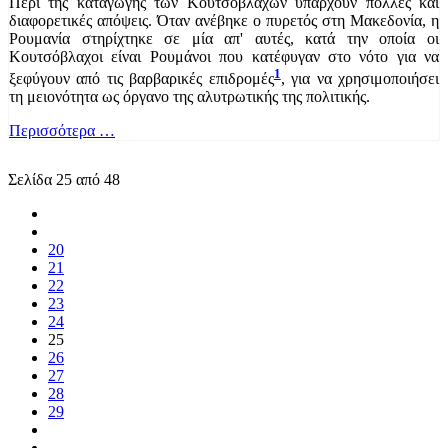
Περί της καταγωγής των Κουτσοβλάχων υπάρχουν πολλές και
διαφορετικές απόψεις. Όταν ανέβηκε ο πυρετός στη Μακεδονία, η
Ρουμανία στηρίχτηκε σε μία απ' αυτές, κατά την οποία οι
Κουτσόβλαχοι είναι Ρουμάνοι που κατέφυγαν στο νότο για να
1
ξεφύγουν από τις βαρβαρικές επιδρομές
, για να χρησιμοποιήσει
τη μειονότητα ως όργανο της αλυτρωτικής της πολιτικής.
Περισσότερα …
Σελίδα 25 από 48
20
21
22
23
24
25
26
27
28
29